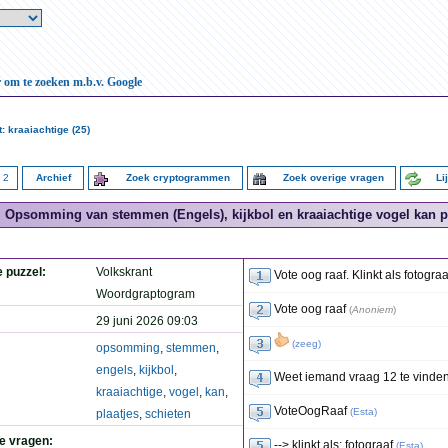
r om te zoeken m.b.v. Google
: kraaiachtige (25)
2
Archief
Zoek cryptogrammen
Zoek overige vragen
Li
Opsomming van stemmen (Engels), kijkbol en kraaiachtige vogel kan pla
e puzzel:
Volkskrant
Vote oog raaf. Klinkt als fotograa
Woordgraptogram
Vote oog raaf
(
Anoniem
)
29 juni 2026 09:03
(
zeeg
)
opsomming
,
stemmen
,
engels
,
kijkbol
,
Weet iemand vraag 12 te vinde
kraaiachtige
,
vogel
,
kan
,
VoteOogRaaf
(
Esta
)
plaatjes
,
schieten
de vragen:
--> klinkt als: fotograaf
(
Esta
)