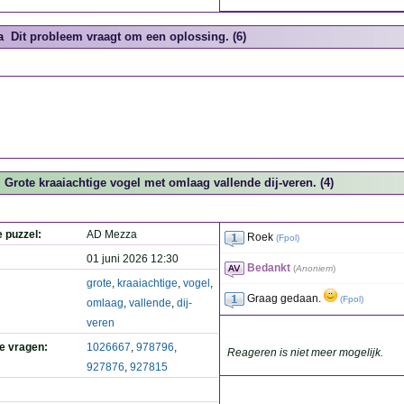
a
Dit probleem vraagt om een oplossing. (6)
Grote kraaiachtige vogel met omlaag vallende dij-veren. (4)
e puzzel:
AD Mezza
Roek
(
Fpol
)
01 juni 2026 12:30
Bedankt
(
Anoniem
)
grote
,
kraaiachtige
,
vogel
,
Graag gedaan.
(
Fpol
)
omlaag
,
vallende
,
dij-
veren
de vragen:
1026667
,
978796
,
Reageren is niet meer mogelijk.
927876
,
927815