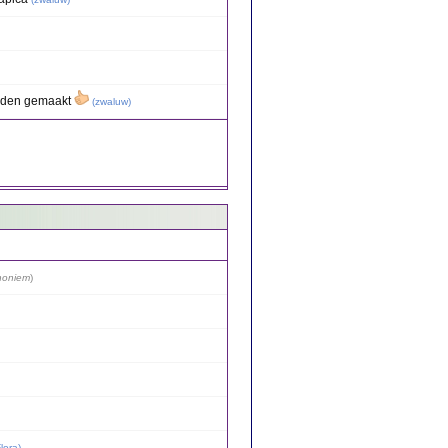
orden gemaakt
(
zwaluw
)
noniem
)
lora
)