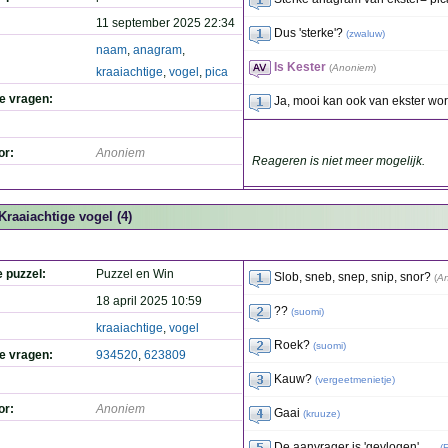
11 september 2025 22:34
Dus 'sterke'?
(
zwaluw
)
naam
,
anagram
,
Is Kester
(
Anoniem
)
kraaiachtige
,
vogel
,
pica
de vragen:
Ja, mooi kan ook van ekster w
or:
Anoniem
Reageren is niet meer mogelijk.
Kraaiachtige vogel (4)
e puzzel:
Puzzel en Win
Slob, sneb, snep, snip, snor?
(
A
18 april 2025 10:59
??
(
suomi
)
kraaiachtige
,
vogel
Roek?
(
suomi
)
de vragen:
934520
,
623809
Kauw?
(
vergeetmenietje
)
or:
Anoniem
Gaai
(
kruuze
)
De aanvrager is 'gevlogen'......
(
F