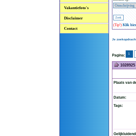
Vakantiefoto's
Disclaimer
(Tip!)
Klik hie
Contact
Je zoekopdracht
1
Pagina:
1028925
Plaats van d
Datum:
Tags:
Gelijkluiden