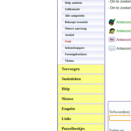
- Om te zoeken
Help anderen
- Om te zoeke
Zelfbedacht
Alle categorieën
Antwoor
Beknopt overzicht
Nieuwe aanvraag
Antwoord
Archief
Antwoord
Zoek
Inhoudsopgave
Antwoord
Forumgebruikers
Thema
Toevoegen
Statistieken
Help
Nieuws
Enquête
Trefwoord(en):
Links
Puzzelboekjes
Zoeken op: