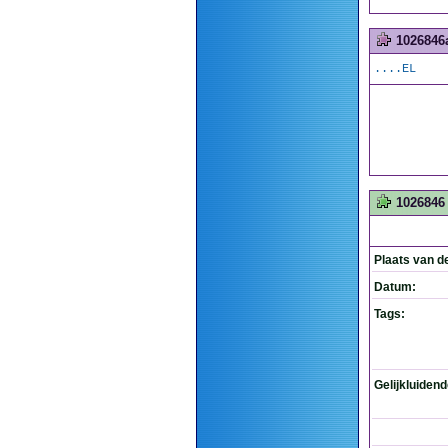
1026846
....EL
1026846
Plaats van d
Datum:
Tags:
Gelijkluiden