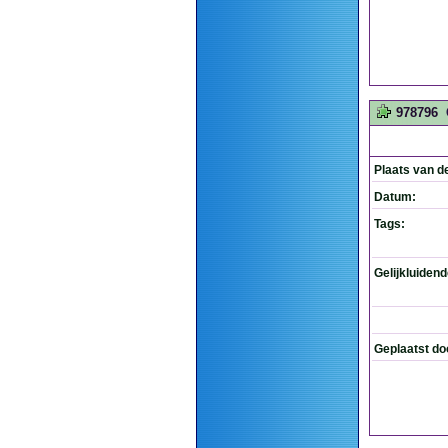
978796
Plaats van d
Datum:
Tags:
Gelijkluiden
Geplaatst do