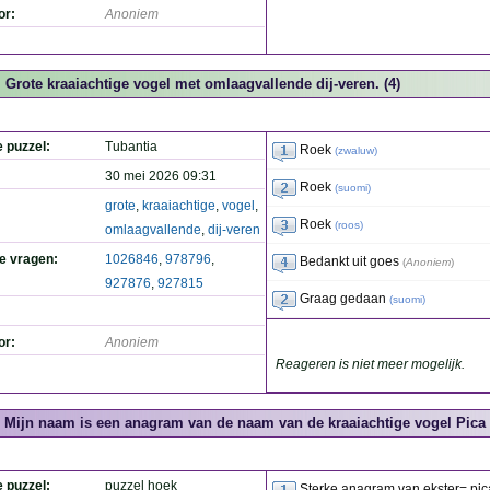
or:
Anoniem
Grote kraaiachtige vogel met omlaagvallende dij-veren. (4)
e puzzel:
Tubantia
Roek
(
zwaluw
)
30 mei 2026 09:31
Roek
(
suomi
)
grote
,
kraaiachtige
,
vogel
,
Roek
(
roos
)
omlaagvallende
,
dij-veren
de vragen:
1026846
,
978796
,
Bedankt uit goes
(
Anoniem
)
927876
,
927815
Graag gedaan
(
suomi
)
or:
Anoniem
Reageren is niet meer mogelijk.
Mijn naam is een anagram van de naam van de kraaiachtige vogel Pica 
e puzzel:
puzzel hoek
Sterke anagram van ekster= pic