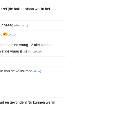
zzel (de hokjes staan wel in het
ijn vraag
(
Anoniem
)
d?
(
Esta
)
 meer mensen vraag 12 niet kunnen
wat de vraag is, is
(
Anoniem
)
sie van de volkskrant
(
akoe
)
oad en gevonden! Nu kunnen we ‘m