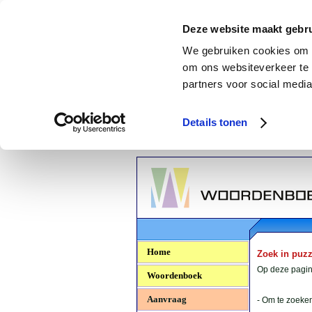
Deze website maakt gebru
We gebruiken cookies om c
om ons websiteverkeer te 
partners voor social media
Details tonen
Woordenboek.NU
Home
Zoek in puz
Op deze pagina
Woordenboek
Aanvraag
- Om te zoeken