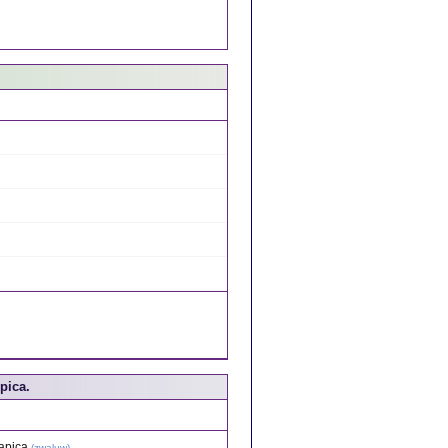
pica.
apica
(
zwaluw
)