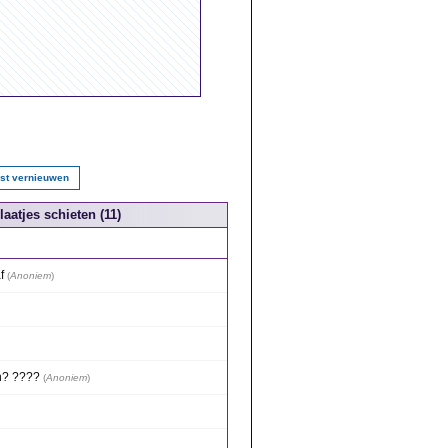
jst vernieuwen
atjes schieten (11)
f
(
Anoniem
)
n? ????
(
Anoniem
)