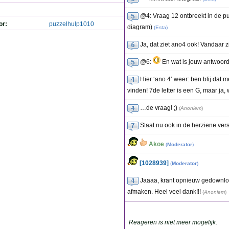
@4: Vraag 12 ontbreekt in de pu
or:
puzzelhulp1010
diagram)
(
Esta
)
Ja, dat ziet ano4 ook! Vandaar z
@6:
En wat is jouw antwoor
Hier ‘ano 4’ weer: ben blij dat
vinden! 7de letter is een G, maar ja, 
…de vraag! ;)
(
Anoniem
)
Staat nu ook in de herziene ver
Akoe
(
Moderator
)
[1028939]
(
Moderator
)
Jaaaa, krant opnieuw gedownl
afmaken. Heel veel dank!!!
(
Anoniem
)
Reageren is niet meer mogelijk.