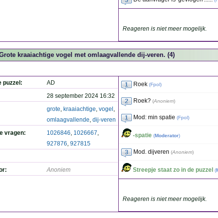
Reageren is niet meer mogelijk.
Grote kraaiachtige vogel met omlaagvallende dij-veren. (4)
e puzzel:
AD
Roek
(
Fpol
)
28 september 2024 16:32
Roek?
(
Anoniem
)
grote
,
kraaiachtige
,
vogel
,
Mod: min spatie
(
Fpol
)
omlaagvallende
,
dij-veren
de vragen:
1026846
,
1026667
,
-spatie
(
Moderator
)
927876
,
927815
Mod. dijveren
(
Anoniem
)
or:
Anoniem
Streepje staat zo in de puzzel
(
Reageren is niet meer mogelijk.