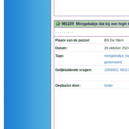
981229
Minigebakje dat bij een high 
.........
Plaats van de puzzel:
BN De Stem
Datum:
26 oktober 202
Tags:
minigebakje
,
hi
geserveerd
Gelijkluidende vragen:
1006902
,
9811
Geplaatst door:
lester