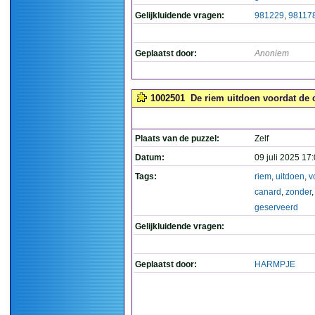
Gelijkluidende vragen:
981229
,
98117
Geplaatst door:
Anoniem
1002501
De riem uitdoen voordat de 
Plaats van de puzzel:
Zelf
Datum:
09 juli 2025 17
Tags:
riem
,
uitdoen
,
v
canard
,
zonder
geserveerd
Gelijkluidende vragen:
Geplaatst door:
HARMPJE