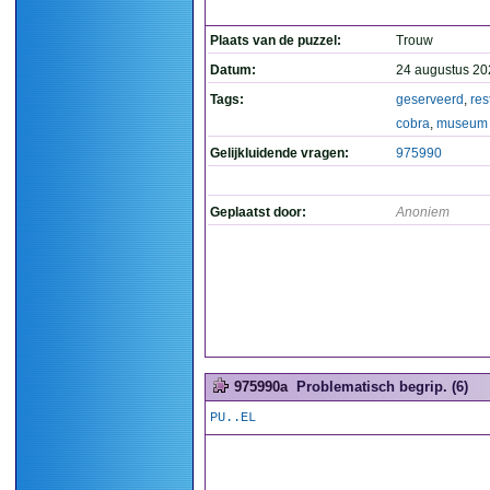
Plaats van de puzzel:
Trouw
Datum:
24 augustus 20
Tags:
geserveerd
,
res
cobra
,
museum
Gelijkluidende vragen:
975990
Geplaatst door:
Anoniem
975990a
Problematisch begrip. (6)
PU..EL