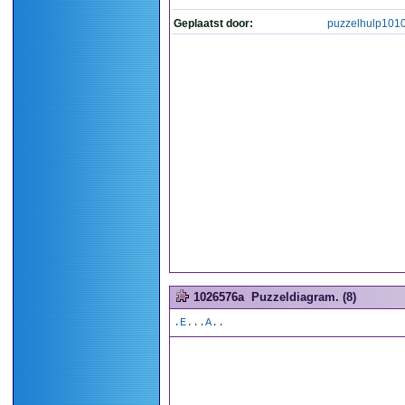
Geplaatst door:
puzzelhulp101
1026576a
Puzzeldiagram. (8)
.E...A..