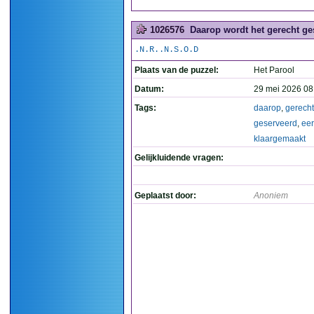
1026576
Daarop wordt het gerecht ge
.N.R..N.S.O.D
Plaats van de puzzel:
Het Parool
Datum:
29 mei 2026 08
Tags:
daarop
,
gerecht
geserveerd
,
eer
klaargemaakt
Gelijkluidende vragen:
Geplaatst door:
Anoniem