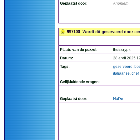
Geplaatst door:
Anoniem
997100
Wordt dit geserveerd door een
Plaats van de puzzel:
thuiscrypto
Datum:
28 april 2025 1
Tags:
geserveerd
,
bo
italiaanse
,
chef
Gelijkluidende vragen:
Geplaatst door:
HaDe