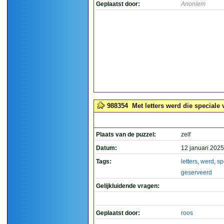
Geplaatst door:
Anoniem
988354
Met letters werd die speciale 
Plaats van de puzzel:
zelf
Datum:
12 januari 2025
Tags:
letters
,
werd
,
sp
geserveerd
Gelijkluidende vragen:
Geplaatst door:
roos