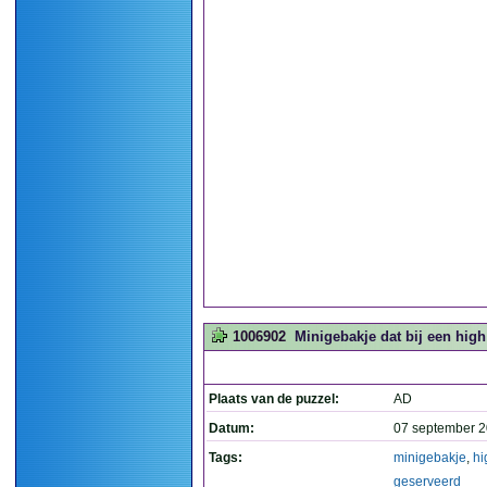
1006902
Minigebakje dat bij een high
Plaats van de puzzel:
AD
Datum:
07 september 2
Tags:
minigebakje
,
hi
geserveerd