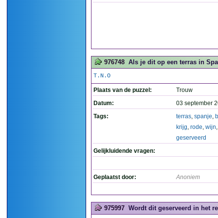
976748
Als je dit op een terras in Spa
T.N.O
Plaats van de puzzel:
Trouw
Datum:
03 september 2
Tags:
terras
,
spanje
,
b
krijg
,
rode
,
wijn
,
geserveerd
Gelijkluidende vragen:
Geplaatst door:
Anoniem
975997
Wordt dit geserveerd in het 