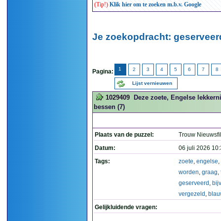
(Tip!)
Klik hier om te zoeken m.b.v. Google
Je zoekopdracht: geserveerd
1
2
3
4
5
6
7
8
Pagina:
Lijst vernieuwen
1029409
Deze zoete, Engelse lekkern
bessen (7)
Plaats van de puzzel:
Trouw Nieuwsfi
Datum:
06 juli 2026 10
Tags:
zoete
,
engelse
,
worden
,
graag
,
geserveerd
,
bij
vergezeld
,
bla
Gelijkluidende vragen: