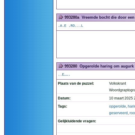
993280a
Vreemde bocht die door een 
.A.E .RO...L
993280
Opgerolde haring om augurk wo
..E…….
Plaats van de puzzel:
Volkskrant
Woordgraptogr
Datum:
10 maart 2025 
Tags:
opgerolde
,
hari
geserveerd
,
roo
Gelijkluidende vragen: