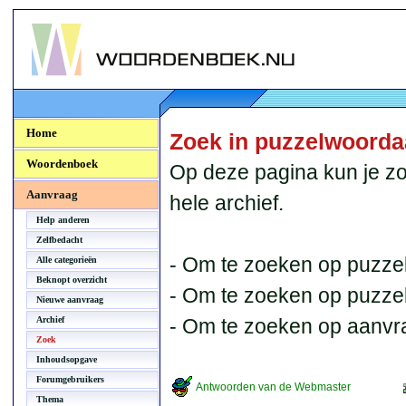
Woordenboek.NU
Home
Zoek in puzzelwoord
Woordenboek
Op deze pagina kun je zo
Aanvraag
hele archief.
Help anderen
Zelfbedacht
- Om te zoeken op puzzel
Alle categorieën
Beknopt overzicht
- Om te zoeken op puzzelb
Nieuwe aanvraag
Archief
- Om te zoeken op aanvr
Zoek
Inhoudsopgave
Forumgebruikers
Antwoorden van de Webmaster
Thema