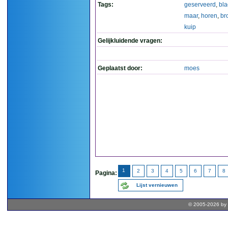
Tags:
geserveerd
,
bl
maar
,
horen
,
br
kuip
Gelijkluidende vragen:
Geplaatst door:
moes
1
2
3
4
5
6
7
8
Pagina:
Lijst vernieuwen
© 2005-2026 by 