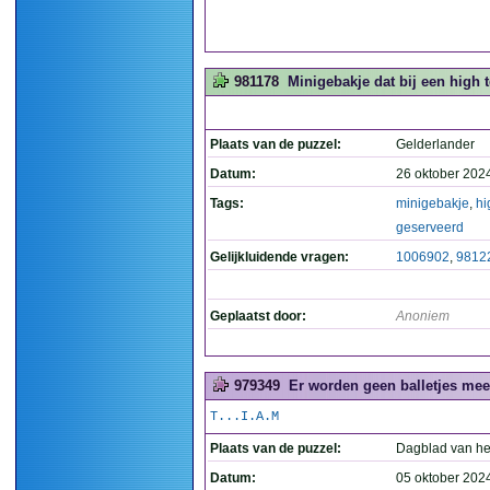
981178
Minigebakje dat bij een high t
Plaats van de puzzel:
Gelderlander
Datum:
26 oktober 202
Tags:
minigebakje
,
hi
geserveerd
Gelijkluidende vragen:
1006902
,
9812
Geplaatst door:
Anoniem
979349
Er worden geen balletjes meer
T...I.A.M
Plaats van de puzzel:
Dagblad van he
Datum:
05 oktober 202