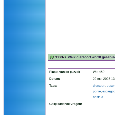
998863
Welk diersoort wordt geservee
Plaats van de puzzel:
Win 450
Datum:
22 mei 2025 13
Tags:
diersoort
,
geser
portie
,
escargot
besteld
Gelijkluidende vragen: