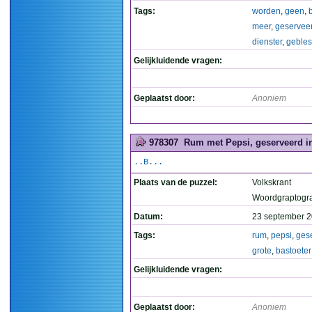
Tags:
worden
,
geen
,
meer
,
geservee
dienster
,
geble
Gelijkluidende vragen:
Geplaatst door:
Anoniem
978307
Rum met Pepsi, geserveerd in 
..B...
Plaats van de puzzel:
Volkskrant
Woordgraptogr
Datum:
23 september 2
Tags:
rum
,
pepsi
,
ges
grote
,
bastoeter
Gelijkluidende vragen:
Geplaatst door:
Anoniem