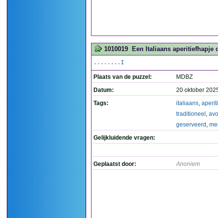
1010019
Een Italiaans aperitiefhapje
........I
Plaats van de puzzel:
MDBZ
Datum:
20 oktober 202
Tags:
italiaans
,
aperit
traditioneel
,
av
geserveerd
,
me
Gelijkluidende vragen:
Geplaatst door:
Anoniem