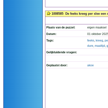
1008585
De feeks kreeg per slee een 
Plaats van de puzzel:
eigen maaksel
Datum:
01 oktober 202
Tags:
feeks
,
kreeg
,
pe
dure
,
maaltijd
,
Gelijkluidende vragen:
Geplaatst door:
akoe