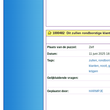
1000482
Dit zullen rondborstige klant
Plaats van de puzzel:
Zelf
Datum:
11 juni 2025 18
Tags:
zullen
,
rondbors
klanten
,
nooit
,
g
krijgen
Gelijkluidende vragen:
Geplaatst door:
HARMPJE