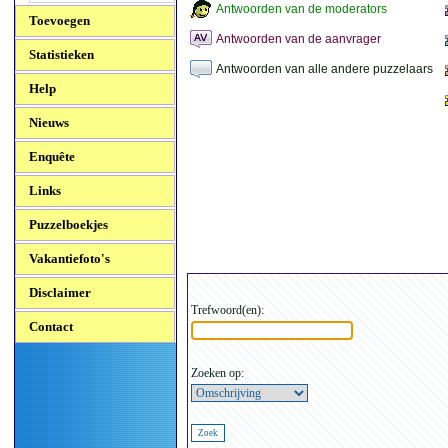
Antwoorden van de moderators
Toevoegen
Antwoorden van de aanvrager
Statistieken
Antwoorden van alle andere puzzelaars
Help
Nieuws
Enquête
Links
Puzzelboekjes
Vakantiefoto's
Disclaimer
Trefwoord(en):
Contact
Zoeken op: