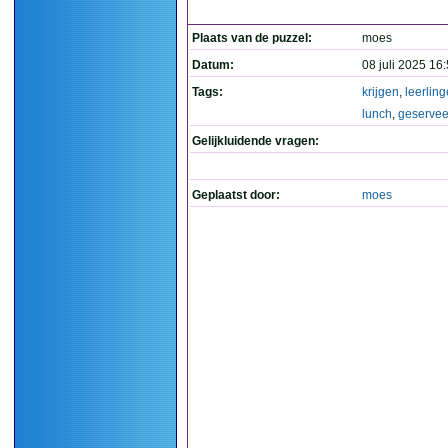
Plaats van de puzzel:
moes
Datum:
08 juli 2025 16
Tags:
krijgen
,
leerlin
lunch
,
geservee
Gelijkluidende vragen:
Geplaatst door:
moes