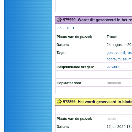
975990
Wordt dit geserveerd in het 
.P...C..E
Plaats van de puzzel:
Trouw
Datum:
24 augustus 20
Tags:
geserveerd
,
res
cobra
,
museum
Gelijkluidende vragen:
975997
Geplaatst door:
Anoniem
972855
Het wordt geserveerd in blade
Plaats van de puzzel:
moes
Datum:
12 juli 2024 17