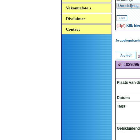
Vakantiefoto's
Disclaimer
(Tip!)
Klik hie
Contact
Je zoekopdracht
Archief
1029396
Plaats van d
Datum:
Tags:
Gelijkluiden