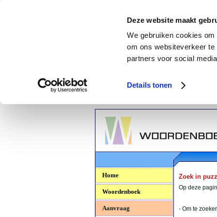
Deze website maakt gebru
We gebruiken cookies om c
om ons websiteverkeer te 
partners voor social media
Details tonen
Woordenboek.NU
Home
Zoek in puz
Op deze pagina
Woordenboek
Aanvraag
- Om te zoeken