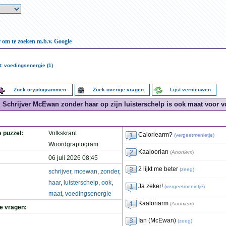
r om te zoeken m.b.v. Google
: voedingsenergie (1)
Zoek cryptogrammen
Zoek overige vragen
Lijst vernieuwen
Schrijver McEwan zonder haar op zijn luisterschelp is ook maat voor v
e puzzel:
Volkskrant
Caloriearm?
(
vergeetmenietje
)
Woordgraptogram
Kaaloorian
(
Anoniem
)
06 juli 2026 08:45
2 lijkt me beter
(
zeeg
)
schrijver
,
mcewan
,
zonder
,
haar
,
luisterschelp
,
ook
,
Ja zeker!
(
vergeetmenietje
)
maat
,
voedingsenergie
Kaaloriarm
(
Anoniem
)
de vragen:
Ian (McEwan)
(
zeeg
)