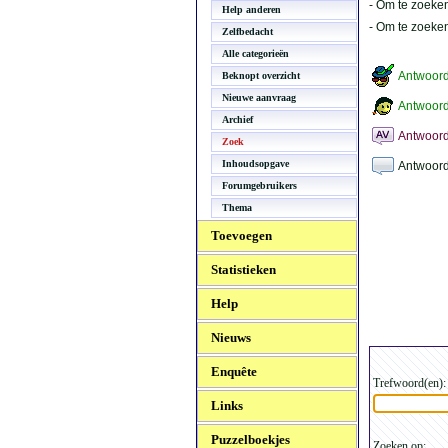
- Om te zoeken
Help anderen
- Om te zoeke
Zelfbedacht
Alle categorieën
Antwoor
Beknopt overzicht
Nieuwe aanvraag
Antwoord
Archief
Antwoord
Zoek
Inhoudsopgave
Antwoord
Forumgebruikers
Thema
Toevoegen
Statistieken
Help
Nieuws
Enquête
Trefwoord(en):
Links
Puzzelboekjes
Zoeken op: