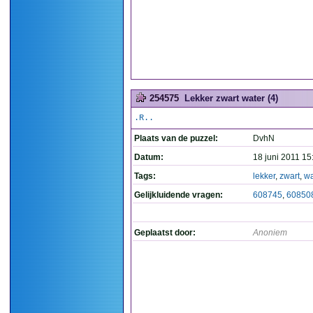
254575
Lekker zwart water (4)
.R..
Plaats van de puzzel:
DvhN
Datum:
18 juni 2011 15
Tags:
lekker
,
zwart
,
wa
Gelijkluidende vragen:
608745
,
60850
Geplaatst door:
Anoniem