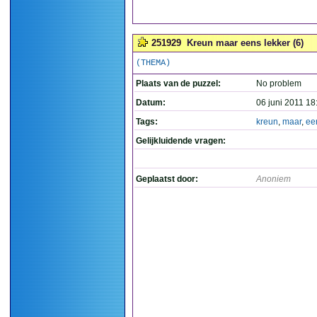
251929
Kreun maar eens lekker (6)
(THEMA)
Plaats van de puzzel:
No problem
Datum:
06 juni 2011 18
Tags:
kreun
,
maar
,
ee
Gelijkluidende vragen:
Geplaatst door:
Anoniem