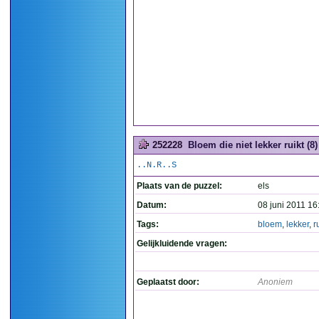
252228
Bloem die niet lekker ruikt (8)
..N.R..S
Plaats van de puzzel:
els
Datum:
08 juni 2011 16
Tags:
bloem
,
lekker
,
r
Gelijkluidende vragen:
Geplaatst door:
Anoniem