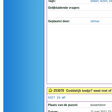
Tags:
lekker
,
lezen
,
zw
Gelijkluidende vragen:
Geplaatst door:
silimar
253078
Goddelijk toetje? weet niet of 
NIET IN WP
Plaats van de puzzel:
tussendoor
Datum:
11 juni 2011 22