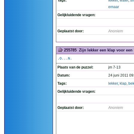
Tags:
lekker
,
water
,
sm
ernaar
Gelijkluidende vragen:
Geplaatst door:
Anoniem
255785
Zijn lekker een klap voor een
.O...N.
Plaats van de puzzel:
jm 7-13
Datum:
24 juni 2011 09
Tags:
lekker
,
klap
,
bek
Gelijkluidende vragen:
Geplaatst door:
Anoniem