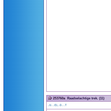
253760a
Raadselachtige trek. (11)
.U..EL.O..T