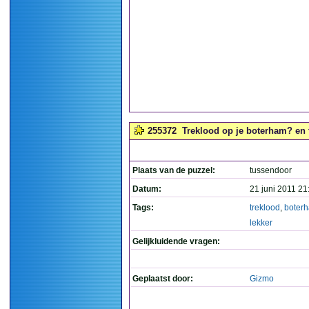
255372
Treklood op je boterham? en to
Plaats van de puzzel:
tussendoor
Datum:
21 juni 2011 21
Tags:
treklood
,
boter
lekker
Gelijkluidende vragen:
Geplaatst door:
Gizmo