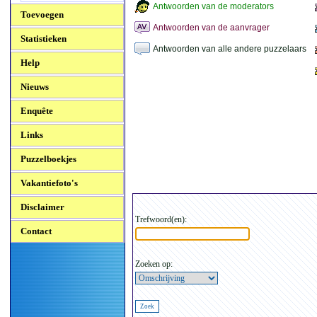
Antwoorden van de moderators
Toevoegen
Antwoorden van de aanvrager
Statistieken
Antwoorden van alle andere puzzelaars
Help
Nieuws
Enquête
Links
Puzzelboekjes
Vakantiefoto's
Disclaimer
Trefwoord(en):
Contact
Zoeken op: