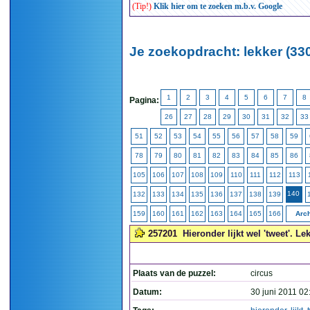
(Tip!)
Klik hier om te zoeken m.b.v. Google
Je zoekopdracht: lekker (33
1
2
3
4
5
6
7
8
Pagina:
26
27
28
29
30
31
32
33
51
52
53
54
55
56
57
58
59
78
79
80
81
82
83
84
85
86
105
106
107
108
109
110
111
112
113
140
132
133
134
135
136
137
138
139
159
160
161
162
163
164
165
166
Arch
257201
Hieronder lijkt wel 'tweet'. Le
Plaats van de puzzel:
circus
Datum:
30 juni 2011 02