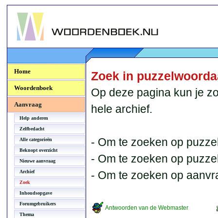
Woordenboek.NU
Home
Zoek in puzzelwoord
Woordenboek
Op deze pagina kun je zo
Aanvraag
hele archief.
Help anderen
Zelfbedacht
- Om te zoeken op puzzel
Alle categorieën
Beknopt overzicht
- Om te zoeken op puzzelb
Nieuwe aanvraag
Archief
- Om te zoeken op aanvr
Zoek
Inhoudsopgave
Forumgebruikers
Antwoorden van de Webmaster
Thema