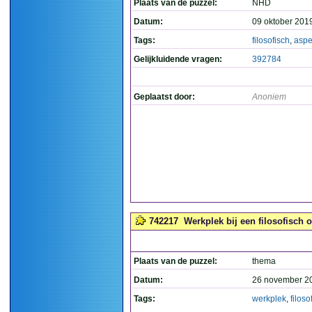
Plaats van de puzzel:
NHD
Datum:
09 oktober 201
Tags:
filosofisch
,
aspe
Gelijkluidende vragen:
392784
Geplaatst door:
Anoniem
742217
Werkplek bij een filosofisch o
Plaats van de puzzel:
thema
Datum:
26 november 2
Tags:
werkplek
,
filoso