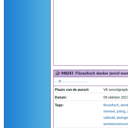
948243
Filosofisch denker (en/of men
..B..............
Plaats van de puzzel:
VK woordgrapt
Datum:
09 oktober 202
Tags:
filosofisch
,
denk
meneer
,
joling
,
uitdrukt
,
dwing
werkwoordsvo