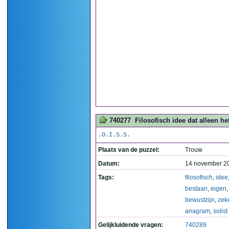
740277
Filosofisch idee dat alleen he
.O.I.S.S.
Plaats van de puzzel:
Trouw
Datum:
14 november 2
Tags:
filosofisch
,
idee
bestaan
,
eigen
,
bewustzijn
,
zek
anagram
,
solist
Gelijkluidende vragen:
740289