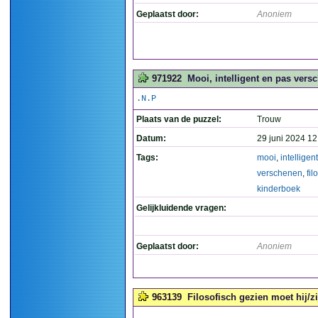
Geplaatst door:
Anoniem
971922
Mooi, intelligent en pas vers
.N.P
Plaats van de puzzel:
Trouw
Datum:
29 juni 2024 12
Tags:
mooi
,
intelligent
verschenen
,
fil
kinderboek
Gelijkluidende vragen:
Geplaatst door:
Anoniem
963139
Filosofisch gezien moet hij/zi