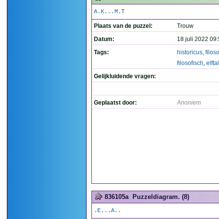
A.K...M.T
Plaats van de puzzel:
Trouw
Datum:
18 juli 2022 09
Tags:
historicus
,
filos
filosofisch
,
elftal
Gelijkluidende vragen:
Geplaatst door:
Anoniem
836105a
Puzzeldiagram. (8)
.E...A..