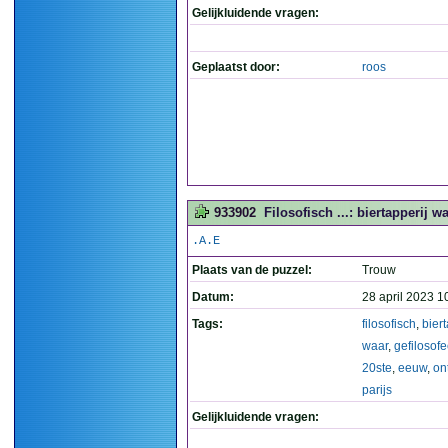
Gelijkluidende vragen:
Geplaatst door:
roos
933902
Filosofisch ...: biertapperij 
.A.E
Plaats van de puzzel:
Trouw
Datum:
28 april 2023 1
Tags:
filosofisch
,
biert
waar
,
gefilosof
20ste
,
eeuw
,
on
parijs
Gelijkluidende vragen: