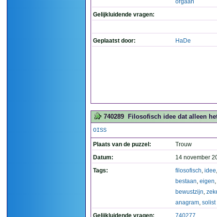
orgaan
Gelijkluidende vragen:
Geplaatst door:
HaDe
740289
Filosofisch idee dat alleen he
OISS
Plaats van de puzzel:
Trouw
Datum:
14 november 2
Tags:
filosofisch
,
idee
bestaan
,
eigen
,
bewustzijn
,
zek
anagram
,
solist
Gelijkluidende vragen:
740277