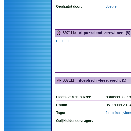
Geplaatst door:
Joepie
397111a
Al puzzelend verdwijnen. (8)
O..O..E.
397111
Filosofisch vleesgerecht (5)
Plaats van de puzzel:
bonusprijspuzz
Datum:
05 januari 2013
Tags:
filosofisch
,
vlee
Gelijkluidende vragen: