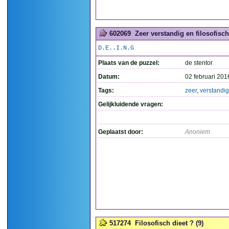
602069
Zeer verstandig en filosofisch
D.E..I.N.G
Plaats van de puzzel:
de stentor
Datum:
02 februari 201
Tags:
zeer
,
verstandig
Gelijkluidende vragen:
Geplaatst door:
Anoniem
517274
Filosofisch dieet ? (9)