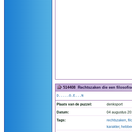
514408
Rechtszaken die een filosofis
D.....O.E...N
Plaats van de puzzel:
denksport
Datum:
04 augustus 20
Tags:
rechtszaken
,
fi
karakter
,
hebbe