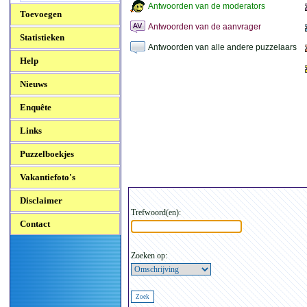
Antwoorden van de moderators
Toevoegen
Antwoorden van de aanvrager
Statistieken
Antwoorden van alle andere puzzelaars
Help
Nieuws
Enquête
Links
Puzzelboekjes
Vakantiefoto's
Disclaimer
Trefwoord(en):
Contact
Zoeken op: