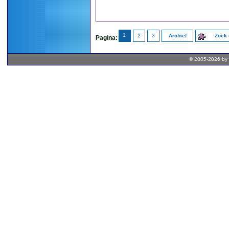
1
2
3
Archief
Zoek 
Pagina:
© 2005-2026 by 