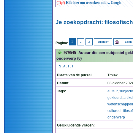
(Tip!)
Klik hier om te zoeken m.b.v. Google
Je zoekopdracht: filosofisch
1
2
3
Archief
Zoek 
Pagina:
979545
Auteur die een subjectief gekl
onderwerp (8)
.S.A.I.T
Plaats van de puzzel:
Trouw
Datum:
08 oktober 202
Tags:
auteur
,
subjecti
gekleurd
,
artike
wetenschappeli
cultureel
,
filoso
onderwerp
Gelijkluidende vragen: