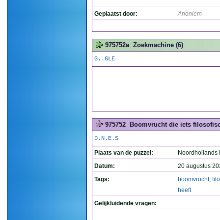
Geplaatst door:
Anoniem
975752a
Zoekmachine (6)
G..GLE
975752
Boomvrucht die iets filosofisc
D.N.E.S
Plaats van de puzzel:
Noordhollands
Datum:
20 augustus 20
Tags:
boomvrucht
,
fil
heeft
Gelijkluidende vragen: