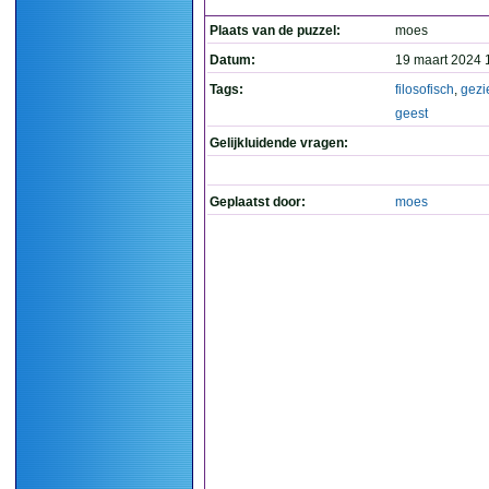
Plaats van de puzzel:
moes
Datum:
19 maart 2024 
Tags:
filosofisch
,
gezi
geest
Gelijkluidende vragen:
Geplaatst door:
moes