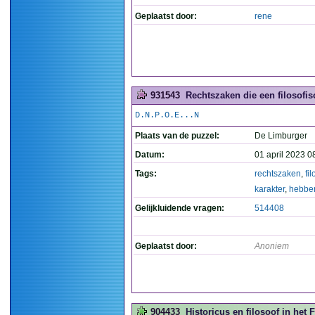
Geplaatst door:
rene
931543
Rechtszaken die een filosofis
D.N.P.O.E...N
Plaats van de puzzel:
De Limburger
Datum:
01 april 2023 0
Tags:
rechtszaken
,
fi
karakter
,
hebbe
Gelijkluidende vragen:
514408
Geplaatst door:
Anoniem
904433
Historicus en filosoof in het 