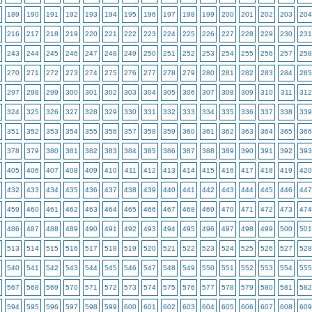
189
190
191
192
193
194
195
196
197
198
199
200
201
202
203
204
216
217
218
219
220
221
222
223
224
225
226
227
228
229
230
231
243
244
245
246
247
248
249
250
251
252
253
254
255
256
257
258
270
271
272
273
274
275
276
277
278
279
280
281
282
283
284
285
297
298
299
300
301
302
303
304
305
306
307
308
309
310
311
312
324
325
326
327
328
329
330
331
332
333
334
335
336
337
338
339
351
352
353
354
355
356
357
358
359
360
361
362
363
364
365
366
378
379
380
381
382
383
384
385
386
387
388
389
390
391
392
393
405
406
407
408
409
410
411
412
413
414
415
416
417
418
419
420
432
433
434
435
436
437
438
439
440
441
442
443
444
445
446
447
459
460
461
462
463
464
465
466
467
468
469
470
471
472
473
474
486
487
488
489
490
491
492
493
494
495
496
497
498
499
500
501
513
514
515
516
517
518
519
520
521
522
523
524
525
526
527
528
540
541
542
543
544
545
546
547
548
549
550
551
552
553
554
555
567
568
569
570
571
572
573
574
575
576
577
578
579
580
581
582
594
595
596
597
598
599
600
601
602
603
604
605
606
607
608
609