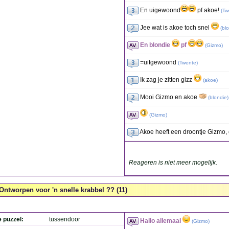
En uigewoond
pf akoe!
(
Tw
Jee wat is akoe toch snel
(
bl
En blondie
pf
(
Gizmo
)
=uitgewoond
(
Twente
)
Ik zag je zitten gizz
(
akoe
)
Mooi Gizmo en akoe
(
blondie
)
(
Gizmo
)
Akoe heeft een droontje Gizmo
Reageren is niet meer mogelijk.
Ontworpen voor 'n snelle krabbel ?? (11)
e puzzel:
tussendoor
Hallo allemaal
(
Gizmo
)