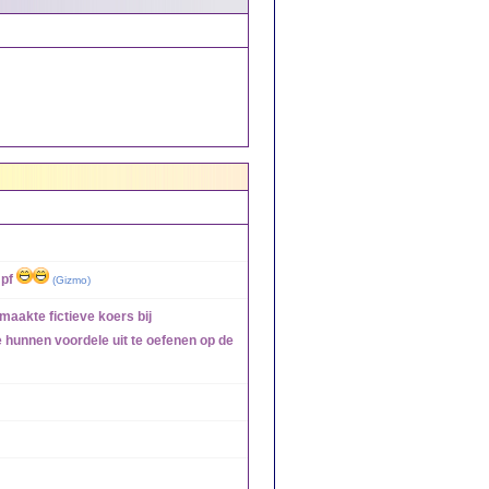
pf
(
Gizmo
)
aakte fictieve koers bij
e hunnen voordele uit te oefenen op de