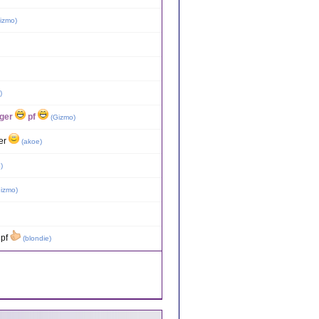
izmo
)
)
gger
pf
(
Gizmo
)
ger
(
akoe
)
o
)
izmo
)
 pf
(
blondie
)