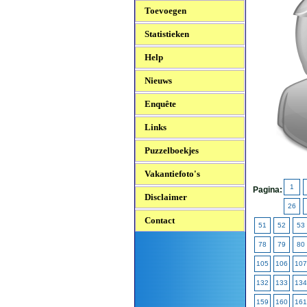
Toevoegen
Statistieken
Help
Nieuws
Enquête
Links
Puzzelboekjes
Vakantiefoto's
1
Pagina:
Disclaimer
26
Contact
51
52
53
78
79
80
105
106
107
132
133
134
159
160
161