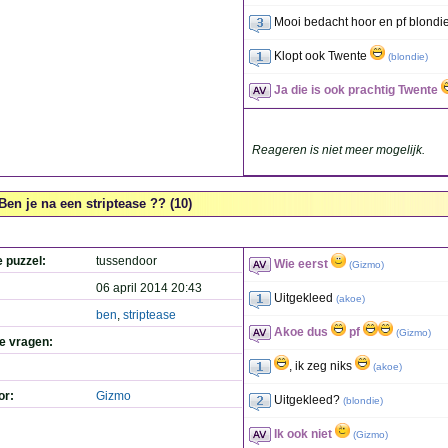
Mooi bedacht hoor en pf blondi
Klopt ook Twente
(
blondie
)
Ja die is ook prachtig Twente
Reageren is niet meer mogelijk.
Ben je na een striptease ?? (10)
e puzzel:
tussendoor
Wie eerst
(
Gizmo
)
06 april 2014 20:43
Uitgekleed
(
akoe
)
ben
,
striptease
Akoe dus
pf
(
Gizmo
)
de vragen:
, ik zeg niks
(
akoe
)
or:
Gizmo
Uitgekleed?
(
blondie
)
Ik ook niet
(
Gizmo
)