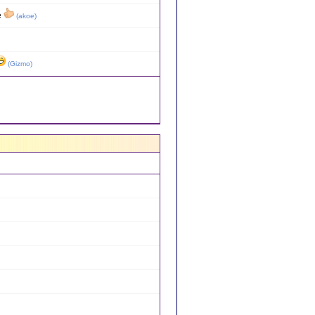
e
(
akoe
)
(
Gizmo
)