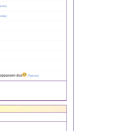
ente
)
ondie
)
, oppassen dus
(
Twente
)