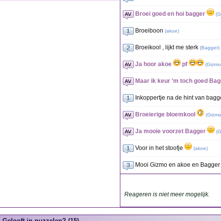
Broei goed en hoi bagger
(
G
Broeiboon
(
akoe
)
Broeikool , lijkt me sterk
(
Bagger
)
Ja hoor akoe
pf
(
Gizmo
Maar ik keur 'm toch goed Ba
Inkoppertje na de hint van bag
Broeierige bloemkool
(
Gizm
Ja mooie voorzet Bagger
(
G
Voor in het stoofje
(
akoe
)
Mooi Gizmo en akoe en Bagger
Reageren is niet meer mogelijk.
Gelooft in puzzelen? (15)