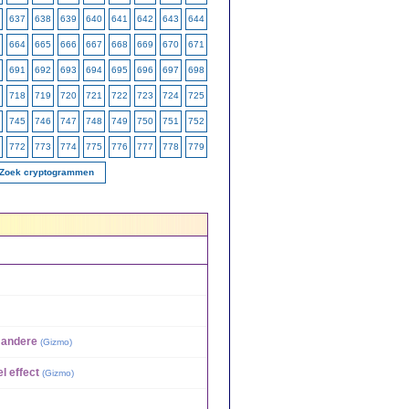
637
638
639
640
641
642
643
644
664
665
666
667
668
669
670
671
691
692
693
694
695
696
697
698
718
719
720
721
722
723
724
725
745
746
747
748
749
750
751
752
772
773
774
775
776
777
778
779
Zoek cryptogrammen
 andere
(
Gizmo
)
l effect
(
Gizmo
)