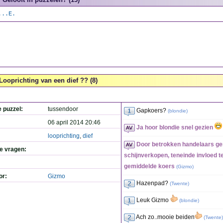
...E.
Looprichting van een dief ?? (8)
e puzzel:
tussendoor
Gapkoers?
(
blondie
)
06 april 2014 20:46
Ja hoor blondie snel gezien
looprichting
,
dief
Door betrokken handelaars gem
de vragen:
schijnverkopen, teneinde invloed t
gemiddelde koers
(
Gizmo
)
or:
Gizmo
Hazenpad?
(
Twente
)
Leuk Gizmo
(
blondie
)
Ach zo..mooie beiden
(
Twente
)