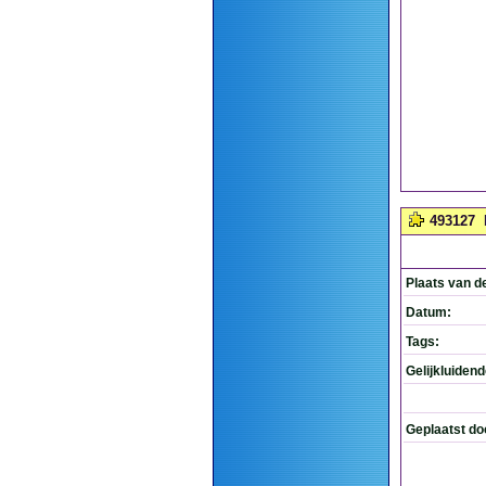
493127
Plaats van d
Datum:
Tags:
Gelijkluiden
Geplaatst do