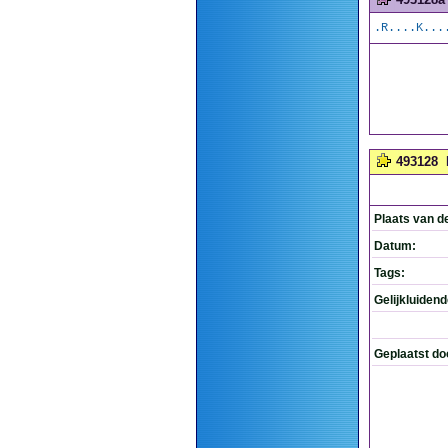
.R....K...
493128
Plaats van d
Datum:
Tags:
Gelijkluiden
Geplaatst do