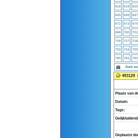
618
619
620
645
646
647
672
673
674
699
700
701
726
727
728
753
754
755
780
781
782
Zoek ov
493129
Plaats van d
Datum:
Tags:
Gelijkluiden
Geplaatst do