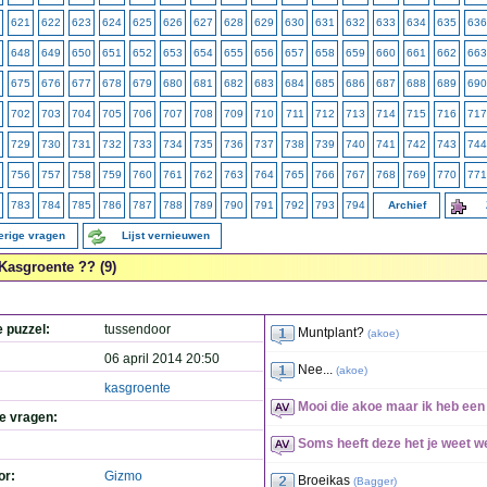
621
622
623
624
625
626
627
628
629
630
631
632
633
634
635
636
648
649
650
651
652
653
654
655
656
657
658
659
660
661
662
663
675
676
677
678
679
680
681
682
683
684
685
686
687
688
689
690
702
703
704
705
706
707
708
709
710
711
712
713
714
715
716
717
729
730
731
732
733
734
735
736
737
738
739
740
741
742
743
744
756
757
758
759
760
761
762
763
764
765
766
767
768
769
770
771
783
784
785
786
787
788
789
790
791
792
793
794
Archief
erige vragen
Lijst vernieuwen
Kasgroente ?? (9)
e puzzel:
tussendoor
Muntplant?
(
akoe
)
06 april 2014 20:50
Nee...
(
akoe
)
kasgroente
Mooi die akoe maar ik heb een
de vragen:
Soms heeft deze het je weet we
or:
Gizmo
Broeikas
(
Bagger
)