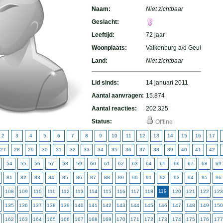
Naam:
Niet zichtbaar
Geslacht:
Leeftijd:
72 jaar
Woonplaats:
Valkenburg a/d Geul
Land:
Niet zichtbaar
Lid sinds:
14 januari 2011
Aantal aanvragen:
15.874
Aantal reacties:
202.325
Status:
Offline
2
3
4
5
6
7
8
9
10
11
12
13
14
15
16
17
27
28
29
30
31
32
33
34
35
36
37
38
39
40
41
42
54
55
56
57
58
59
60
61
62
63
64
65
66
67
68
69
81
82
83
84
85
86
87
88
89
90
91
92
93
94
95
96
119
108
109
110
111
112
113
114
115
116
117
118
120
121
122
123
135
136
137
138
139
140
141
142
143
144
145
146
147
148
149
150
162
163
164
165
166
167
168
169
170
171
172
173
174
175
176
177