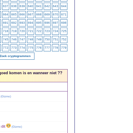
637
638
639
640
641
642
643
644
664
665
666
667
668
669
670
671
691
692
693
694
695
696
697
698
718
719
720
721
722
723
724
725
745
746
747
748
749
750
751
752
772
773
774
775
776
777
778
779
Zoek cryptogrammen
 goed komen is en wanneer niet ??
(
Gizmo
)
 dit
(
Gizmo
)