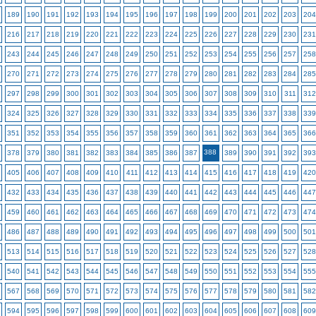
189
190
191
192
193
194
195
196
197
198
199
200
201
202
203
204
216
217
218
219
220
221
222
223
224
225
226
227
228
229
230
231
243
244
245
246
247
248
249
250
251
252
253
254
255
256
257
258
270
271
272
273
274
275
276
277
278
279
280
281
282
283
284
285
297
298
299
300
301
302
303
304
305
306
307
308
309
310
311
312
324
325
326
327
328
329
330
331
332
333
334
335
336
337
338
339
351
352
353
354
355
356
357
358
359
360
361
362
363
364
365
366
388
378
379
380
381
382
383
384
385
386
387
389
390
391
392
393
405
406
407
408
409
410
411
412
413
414
415
416
417
418
419
420
432
433
434
435
436
437
438
439
440
441
442
443
444
445
446
447
459
460
461
462
463
464
465
466
467
468
469
470
471
472
473
474
486
487
488
489
490
491
492
493
494
495
496
497
498
499
500
501
513
514
515
516
517
518
519
520
521
522
523
524
525
526
527
528
540
541
542
543
544
545
546
547
548
549
550
551
552
553
554
555
567
568
569
570
571
572
573
574
575
576
577
578
579
580
581
582
594
595
596
597
598
599
600
601
602
603
604
605
606
607
608
609