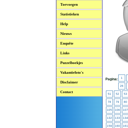
Toevoegen
Statistieken
Help
Nieuws
Enquête
Links
Puzzelboekjes
Vakantiefoto's
1
Pagina:
Disclaimer
26
Contact
51
52
53
78
79
80
105
106
107
132
133
134
159
160
161