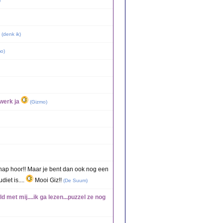
)
(
denk ik
)
mo
)
werk ja
(
Gizmo
)
knap hoor!! Maar je bent dan ook nog een
iet is....
Mooi Giz!!
(
De Suum
)
ld met mij....ik ga lezen...puzzel ze nog