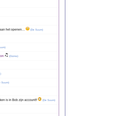
aan het openen....
(
De Suum
)
uum
)
 son
(
Gizmo
)
o
)
e Suum
)
en is in Bob zijn account!!
(
De Suum
)