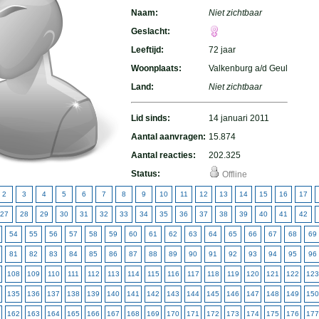
Naam:
Niet zichtbaar
Geslacht:
Leeftijd:
72 jaar
Woonplaats:
Valkenburg a/d Geul
Land:
Niet zichtbaar
Lid sinds:
14 januari 2011
Aantal aanvragen:
15.874
Aantal reacties:
202.325
Status:
Offline
2
3
4
5
6
7
8
9
10
11
12
13
14
15
16
17
27
28
29
30
31
32
33
34
35
36
37
38
39
40
41
42
54
55
56
57
58
59
60
61
62
63
64
65
66
67
68
69
81
82
83
84
85
86
87
88
89
90
91
92
93
94
95
96
108
109
110
111
112
113
114
115
116
117
118
119
120
121
122
123
135
136
137
138
139
140
141
142
143
144
145
146
147
148
149
150
162
163
164
165
166
167
168
169
170
171
172
173
174
175
176
177