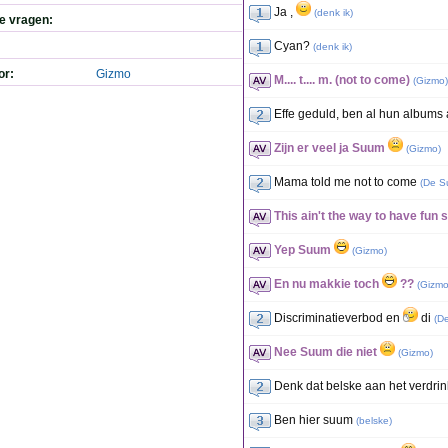
Ja ,
(
denk ik
)
de vragen:
Cyan?
(
denk ik
)
or:
Gizmo
M.... t.... m. (not to come)
(
Gizmo
)
Effe geduld, ben al hun albums 
Zijn er veel ja Suum
(
Gizmo
)
Mama told me not to come
(
De S
This ain't the way to have fun
Yep Suum
(
Gizmo
)
En nu makkie toch
??
(
Gizm
Discriminatieverbod en
di
(
D
Nee Suum die niet
(
Gizmo
)
Denk dat belske aan het verdrink
Ben hier suum
(
belske
)