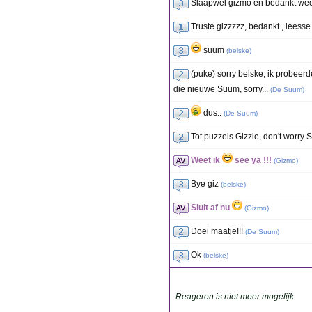
Slaapwel gizmo en bedankt we
Truste gizzzzz, bedankt , leess
suum
(
belske
)
(puke) sorry belske, ik probeerd
die nieuwe Suum, sorry...
(
De Suum
)
dus..
(
De Suum
)
Tot puzzels Gizzie, don't worry
Weet ik
see ya !!!
(
Gizmo
)
Bye giz
(
belske
)
Sluit af nu
(
Gizmo
)
Doei maatje!!!
(
De Suum
)
Ok
(
belske
)
Reageren is niet meer mogelijk.