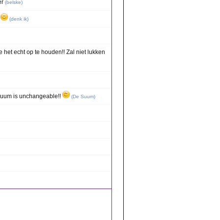
er
(
belske
)
e
(
denk ik
)
e het echt op te houden!! Zal niet lukken
 Suum is unchangeable!!
(
De Suum
)