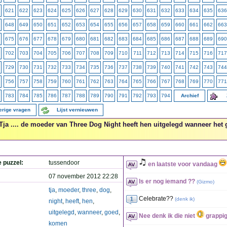
621
622
623
624
625
626
627
628
629
630
631
632
633
634
635
636
648
649
650
651
652
653
654
655
656
657
658
659
660
661
662
663
675
676
677
678
679
680
681
682
683
684
685
686
687
688
689
690
702
703
704
705
706
707
708
709
710
711
712
713
714
715
716
717
729
730
731
732
733
734
735
736
737
738
739
740
741
742
743
744
756
757
758
759
760
761
762
763
764
765
766
767
768
769
770
771
783
784
785
786
787
788
789
790
791
792
793
794
Archief
erige vragen
Lijst vernieuwen
Tja .... de moeder van Three Dog Night heeft hen uitgelegd wanneer het
e puzzel:
tussendoor
en laatste voor vandaag
07 november 2012 22:28
Is er nog iemand ??
(
Gizmo
)
tja
,
moeder
,
three
,
dog
,
Celebrate??
(
denk ik
)
night
,
heeft
,
hen
,
uitgelegd
,
wanneer
,
goed
,
Nee denk ik die niet
grappig
komen