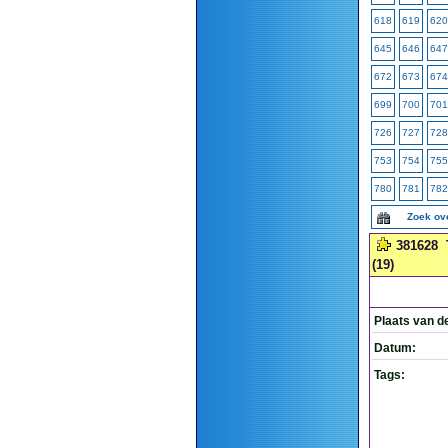
618
619
620
645
646
647
672
673
674
699
700
701
726
727
728
753
754
755
780
781
782
Zoek ov
381628
(19)
Plaats van d
Datum:
Tags: