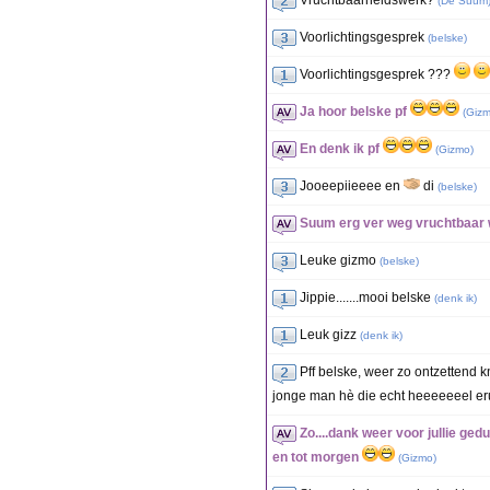
Vruchtbaarheidswerk?
(
De Suum
Voorlichtingsgesprek
(
belske
)
Voorlichtingsgesprek ???
Ja hoor belske pf
(
Giz
En denk ik pf
(
Gizmo
)
Jooeepiieeee en
di
(
belske
)
Suum erg ver weg vruchtbaar 
Leuke gizmo
(
belske
)
Jippie.......mooi belske
(
denk ik
)
Leuk gizz
(
denk ik
)
Pff belske, weer zo ontzettend 
jonge man hè die echt heeeeeeel erud
Zo....dank weer voor jullie gedu
en tot morgen
(
Gizmo
)