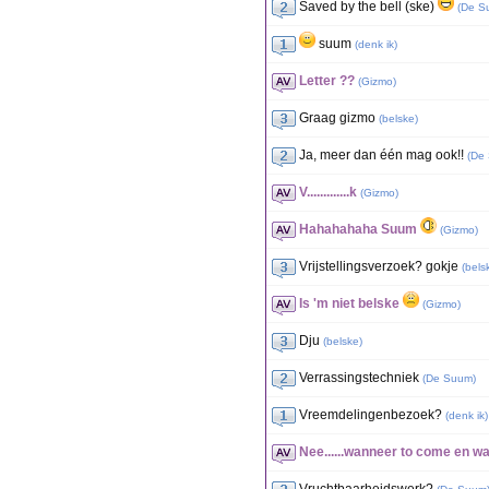
Saved by the bell (ske)
(
De S
suum
(
denk ik
)
Letter ??
(
Gizmo
)
Graag gizmo
(
belske
)
Ja, meer dan één mag ook!!
(
De
V.............k
(
Gizmo
)
Hahahahaha Suum
(
Gizmo
)
Vrijstellingsverzoek? gokje
(
bels
Is 'm niet belske
(
Gizmo
)
Dju
(
belske
)
Verrassingstechniek
(
De Suum
)
Vreemdelingenbezoek?
(
denk ik
)
Nee......wanneer to come en wa