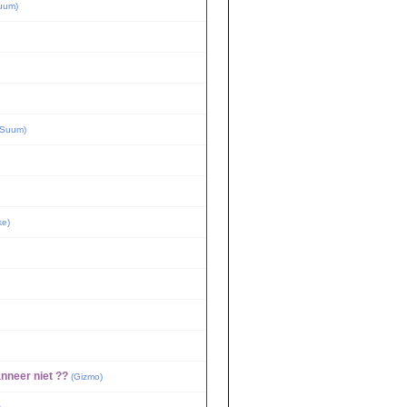
uum
)
 Suum
)
ke
)
nneer niet ??
(
Gizmo
)