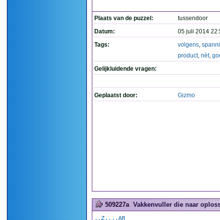
Plaats van de puzzel:
tussendoor
Datum:
05 juli 2014 22
Tags:
volgens
,
spann
product
,
nèt
,
go
Gelijkluidende vragen:
Geplaatst door:
Gizmo
509227a
Vakkenvuller die naar oploss
..Z....AR