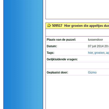
509517
Hier groeien die appeltjes du
Plaats van de puzzel:
tussendoor
Datum:
07 juli 2014 20
Tags:
hier
,
groeien
,
ap
Gelijkluidende vragen:
Geplaatst door:
Gizmo