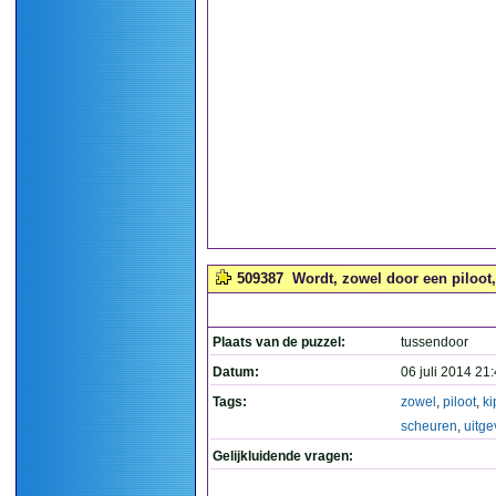
509387
Wordt, zowel door een piloot,
Plaats van de puzzel:
tussendoor
Datum:
06 juli 2014 21
Tags:
zowel
,
piloot
,
ki
scheuren
,
uitge
Gelijkluidende vragen: