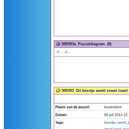
509393a
Puzzeldiagram. (8)
.E...A..
509393
Dit beestje werkt zowel zwart
Plaats van de puzzel:
tussendoor
Datum:
06 juli 2014 22
Tags:
beestje
,
werkt
,