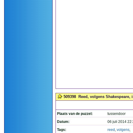
509398
Reed, volgens Shakespeare, in 
Plaats van de puzzel:
tussendoor
Datum:
06 juli 2014 22
Tags:
reed
,
volgens
,