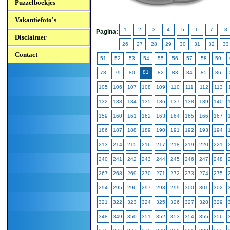
Puzzelboekjes
Vakantiefoto's
1
2
3
4
5
6
7
8
Pagina:
Disclaimer
26
27
28
29
30
31
32
33
Contact
51
52
53
54
55
56
57
58
59
81
78
79
80
82
83
84
85
86
105
106
107
108
109
110
111
112
113
132
133
134
135
136
137
138
139
140
159
160
161
162
163
164
165
166
167
186
187
188
189
190
191
192
193
194
213
214
215
216
217
218
219
220
221
240
241
242
243
244
245
246
247
248
267
268
269
270
271
272
273
274
275
294
295
296
297
298
299
300
301
302
321
322
323
324
325
326
327
328
329
348
349
350
351
352
353
354
355
356