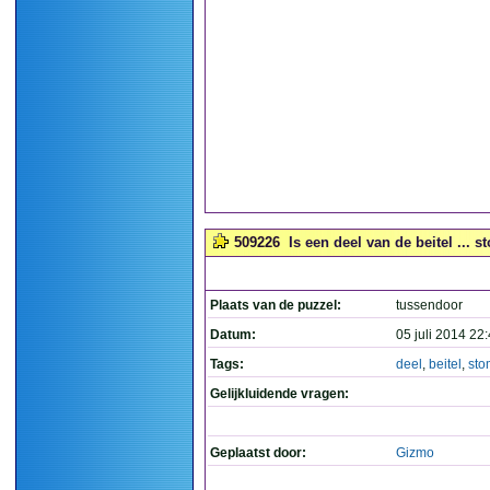
509226
Is een deel van de beitel ... s
Plaats van de puzzel:
tussendoor
Datum:
05 juli 2014 22
Tags:
deel
,
beitel
,
sto
Gelijkluidende vragen:
Geplaatst door:
Gizmo