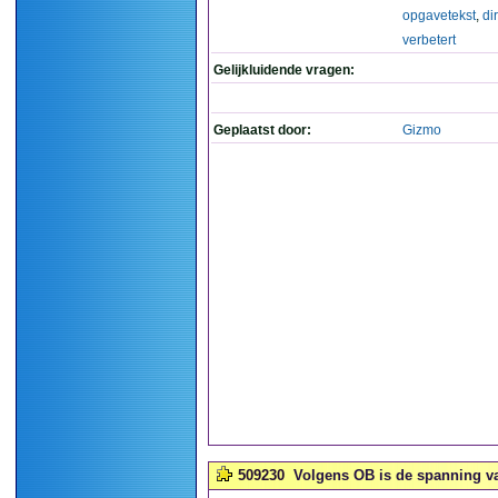
opgavetekst
,
di
verbetert
Gelijkluidende vragen:
Geplaatst door:
Gizmo
509230
Volgens OB is de spanning va