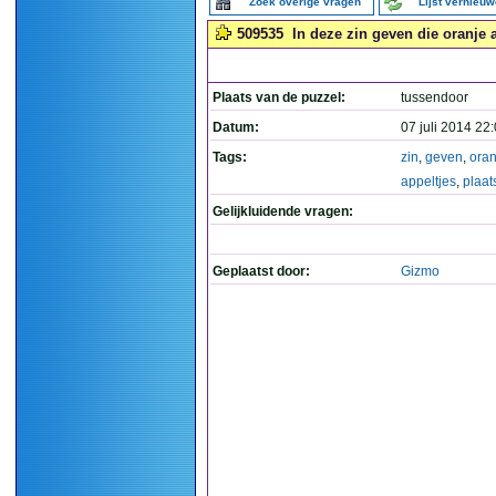
Zoek overige vragen
Lijst vernieu
509535
In deze zin geven die oranje ap
Plaats van de puzzel:
tussendoor
Datum:
07 juli 2014 22
Tags:
zin
,
geven
,
oran
appeltjes
,
plaats
Gelijkluidende vragen:
Geplaatst door:
Gizmo