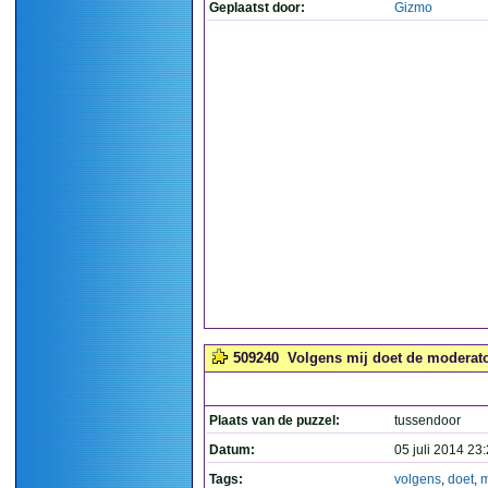
Geplaatst door:
Gizmo
509240
Volgens mij doet de moderator 
Plaats van de puzzel:
tussendoor
Datum:
05 juli 2014 23
Tags:
volgens
,
doet
,
m