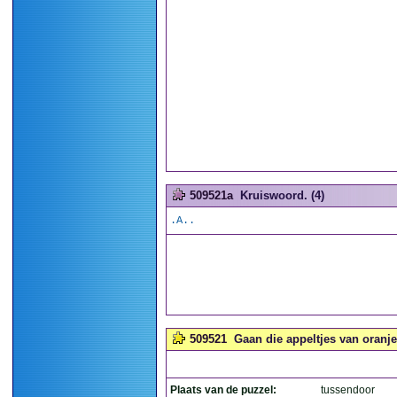
509521a
Kruiswoord. (4)
.A..
509521
Gaan die appeltjes van oranje 
Plaats van de puzzel:
tussendoor