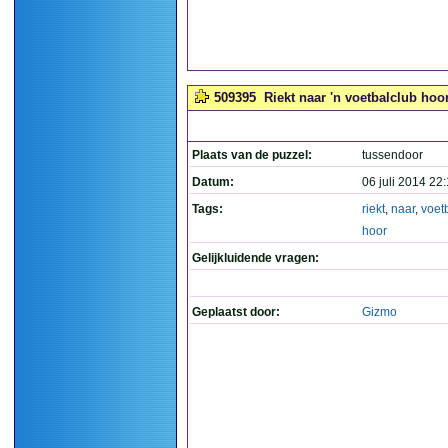
509395
Riekt naar 'n voetbalclub hoor
Plaats van de puzzel:
tussendoor
Datum:
06 juli 2014 22
Tags:
riekt
,
naar
,
voet
hoor
Gelijkluidende vragen:
Geplaatst door:
Gizmo