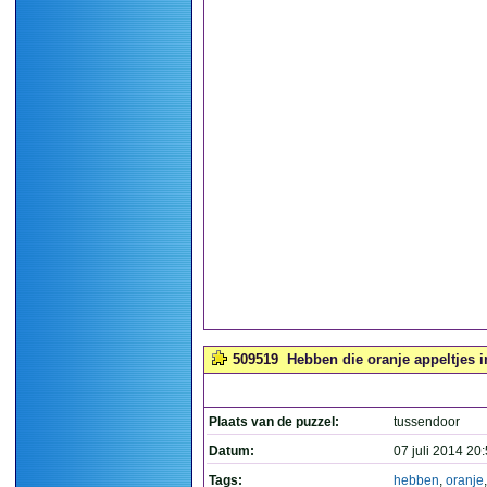
509519
Hebben die oranje appeltjes i
Plaats van de puzzel:
tussendoor
Datum:
07 juli 2014 20
Tags:
hebben
,
oranje