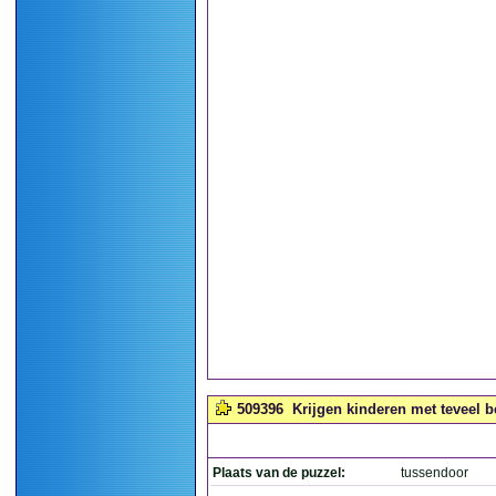
509396
Krijgen kinderen met teveel b
Plaats van de puzzel:
tussendoor