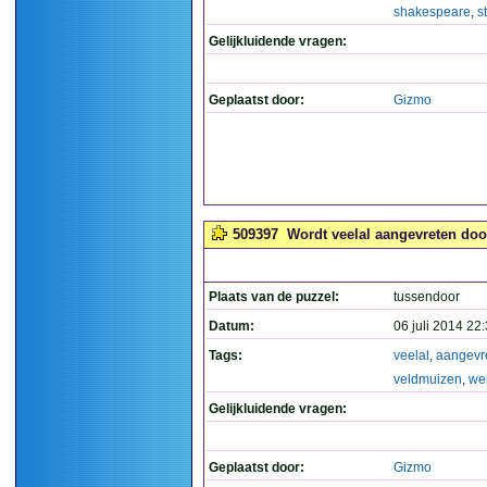
shakespeare
,
st
Gelijkluidende vragen:
Geplaatst door:
Gizmo
509397
Wordt veelal aangevreten doo
Plaats van de puzzel:
tussendoor
Datum:
06 juli 2014 22
Tags:
veelal
,
aangevr
veldmuizen
,
we
Gelijkluidende vragen:
Geplaatst door:
Gizmo