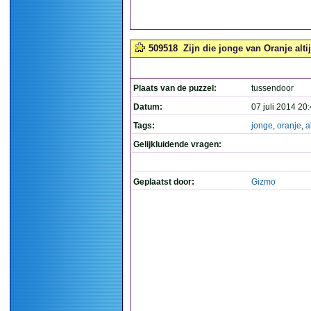
509518
Zijn die jonge van Oranje alti
Plaats van de puzzel:
tussendoor
Datum:
07 juli 2014 20
Tags:
jonge
,
oranje
,
a
Gelijkluidende vragen:
Geplaatst door:
Gizmo