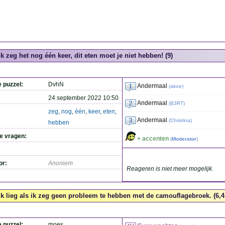
Ik zeg het nog één keer, dit eten moet je niet hebben! (9)
e puzzel:
DvhN
Andermaal
(
akoe
)
24 september 2022 10:50
Andermaal
(
B3RT
)
zeg
,
nog
,
één
,
keer
,
eten
,
Andermaal
(
Christina
)
hebben
de vragen:
+ accenten
(
Moderator
)
or:
Anoniem
Reageren is niet meer mogelijk.
Ik lieg als ik zeg geen probleem te hebben met de camouflagebroek. (6,4,
e puzzel:
moes