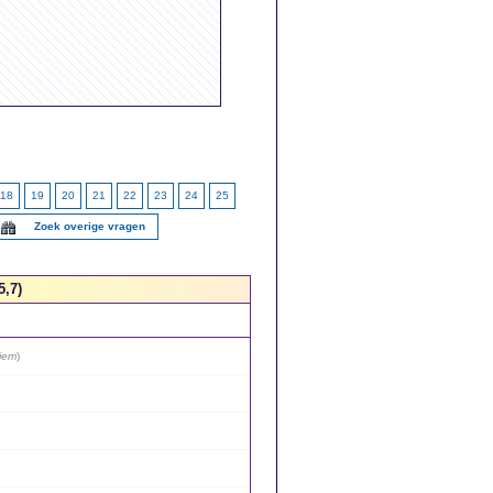
18
19
20
21
22
23
24
25
Zoek overige vragen
5,7)
iem
)