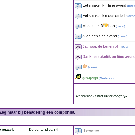
Eet smakelijk + fijne avond
(
Bob
)
Eet smakelijk moes en bob
(
ako
Mooi allen B
bob
(
merel
)
Allen een fijne avond
(
merel
)
Ja, hoor, de benen pf
(
moes
)
Dank , smakelijk en fijne avon
(
akoe
)
gewijzigd
(
Moderator
)
Reageren is niet meer mogelijk.
Zeg maar bij benadering een componist.
e puzzel:
De ochtend van 4
H
(
Anoniem
)