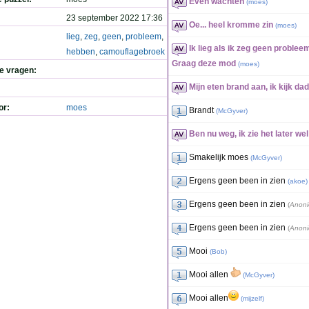
Even wachten
(
moes
)
23 september 2022 17:36
Oe... heel kromme zin
(
moes
)
lieg
,
zeg
,
geen
,
probleem
,
Ik lieg als ik zeg geen probl
hebben
,
camouflagebroek
Graag deze mod
(
moes
)
de vragen:
Mijn eten brand aan, ik kijk dad
or:
moes
Brandt
(
McGyver
)
Ben nu weg, ik zie het later wel
Smakelijk moes
(
McGyver
)
Ergens geen been in zien
(
akoe
)
Ergens geen been in zien
(
Anon
Ergens geen been in zien
(
Anon
Mooi
(
Bob
)
Mooi allen
(
McGyver
)
Mooi allen
(
mijzelf
)