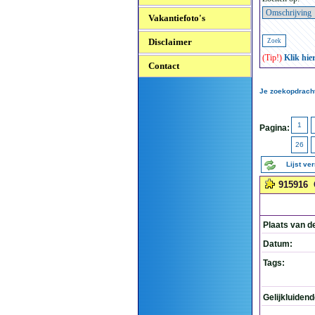
Vakantiefoto's
Disclaimer
(Tip!)
Klik hie
Contact
Je zoekopdracht
1
Pagina:
26
Lijst ve
915916
Plaats van d
Datum:
Tags:
Gelijkluiden