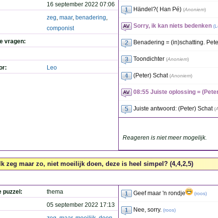
16 september 2022 07:06
Händel?( Han Pé)
(
Anoniem
)
zeg
,
maar
,
benadering
,
Sorry, ik kan niets bedenken
(
L
componist
de vragen:
Benadering = (in)schatting. Pete
Toondichter
(
Anoniem
)
or:
Leo
(Peter) Schat
(
Anoniem
)
08:55 Juiste oplossing = (Pete
Juiste antwoord: (Peter) Schat
(
Reageren is niet meer mogelijk.
Ik zeg maar zo, niet moeilijk doen, deze is heel simpel? (4,4,2,5)
e puzzel:
thema
Geef maar 'n rondje
(
roos
)
05 september 2022 17:13
Nee, sorry.
(
roos
)