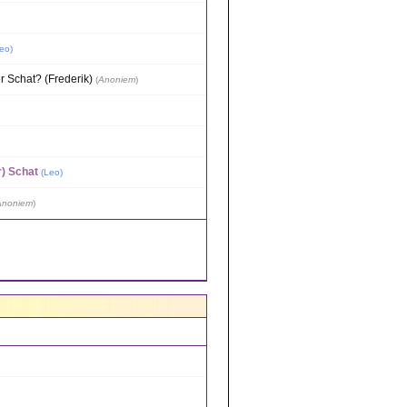
eo
)
r Schat? (Frederik)
(
Anoniem
)
r) Schat
(
Leo
)
Anoniem
)