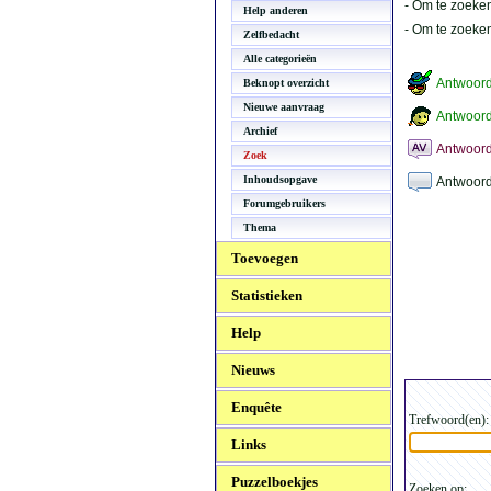
- Om te zoeken
Help anderen
- Om te zoeke
Zelfbedacht
Alle categorieën
Antwoor
Beknopt overzicht
Nieuwe aanvraag
Antwoord
Archief
Antwoord
Zoek
Inhoudsopgave
Antwoord
Forumgebruikers
Thema
Toevoegen
Statistieken
Help
Nieuws
Enquête
Trefwoord(en):
Links
Puzzelboekjes
Zoeken op: