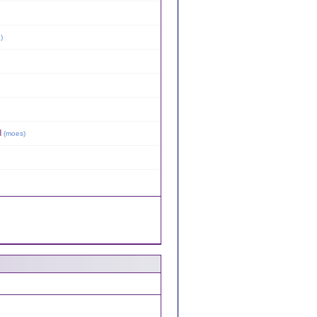
e
)
d
(
moes
)