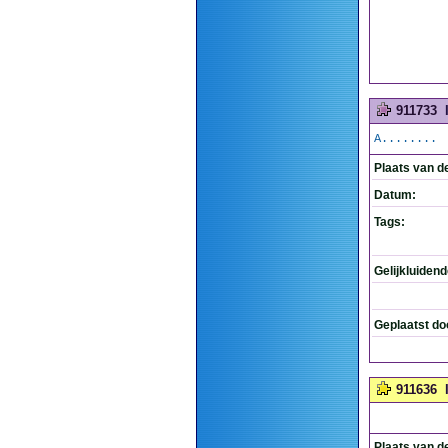
911733
A........
Plaats van d
Datum:
Tags:
Gelijkluiden
Geplaatst do
911636
Plaats van d