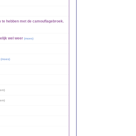
eem te hebben met de camouflagebroek.
elijk wel weer
(
moes
)
(
moes
)
iem
)
iem
)