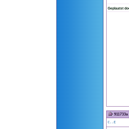
Geplaatst do
911733a
C..E