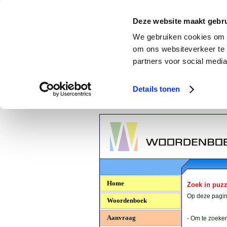
Deze website maakt gebru
We gebruiken cookies om c
om ons websiteverkeer te 
partners voor social media
Details tonen
Woordenboek.NU
Home
Zoek in puz
Op deze pagina
Woordenboek
Aanvraag
- Om te zoeken