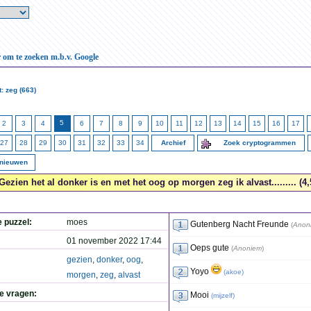
r om te zoeken m.b.v. Google
: zeg (663)
5
2
3
4
6
7
8
9
10
11
12
13
14
15
16
17
27
28
29
30
31
32
33
34
Archief
Zoek cryptogrammen
rnieuwen
Gezien het al donker is en met het oog op morgen zeg ik alvast......... (4,
e puzzel:
moes
Gutenberg Nacht Freunde
(
Anon
01 november 2022 17:44
Oeps gute
(
Anoniem
)
gezien
,
donker
,
oog
,
Yoyo
(
akoe
)
morgen
,
zeg
,
alvast
de vragen:
Mooi
(
mijzelf
)