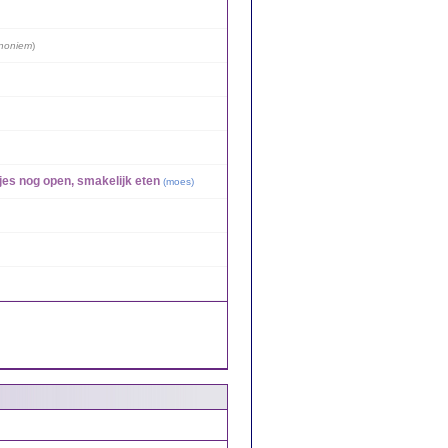
noniem
)
jes nog open, smakelijk eten
(
moes
)