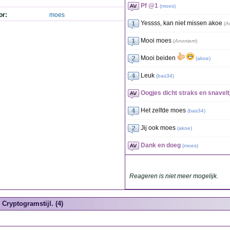
Pf @1
(
moes
)
or:
moes
Yessss, kan niet missen akoe
(
A
Mooi moes
(
Anoniem
)
Mooi beiden
(
akoe
)
Leuk
(
bas34
)
Oogjes dicht straks en snavelt
Het zelfde moes
(
bas34
)
Jij ook moes
(
akoe
)
Dank en doeg
(
moes
)
Reageren is niet meer mogelijk.
Cryptogramstijl. (4)