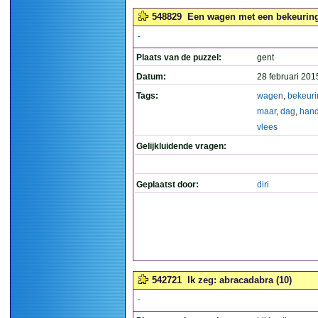
548829
Een wagen met een bekeuring?
-
Plaats van de puzzel:
gent
Datum:
28 februari 201
Tags:
wagen
,
bekeuri
maar
,
dag
,
hand
vlees
Gelijkluidende vragen:
Geplaatst door:
diri
542721
Ik zeg: abracadabra (10)
-