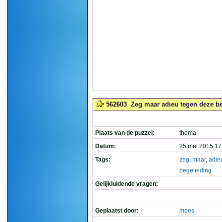
562603
Zeg maar adieu tegen deze be
Plaats van de puzzel:
thema
Datum:
25 mei 2015 17
Tags:
zeg
,
maar
,
adie
begeleiding
Gelijkluidende vragen:
Geplaatst door:
moes