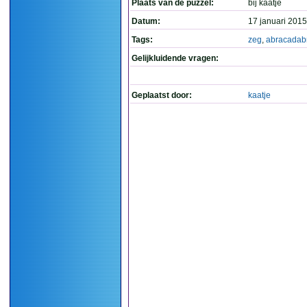
Plaats van de puzzel:
bij kaatje
Datum:
17 januari 2015
Tags:
zeg
,
abracadab
Gelijkluidende vragen:
Geplaatst door:
kaatje