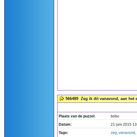
566489
Zeg ik dit vanavond, aan het 
Plaats van de puzzel:
bobo
Datum:
21 juni 2015 13
Tags:
zeg
,
vanavond
,