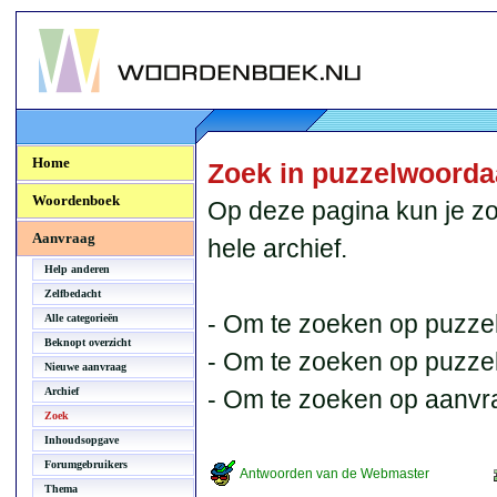
Woordenboek.NU
Home
Zoek in puzzelwoord
Woordenboek
Op deze pagina kun je zo
Aanvraag
hele archief.
Help anderen
Zelfbedacht
- Om te zoeken op puzzel
Alle categorieën
Beknopt overzicht
- Om te zoeken op puzzelb
Nieuwe aanvraag
Archief
- Om te zoeken op aanvr
Zoek
Inhoudsopgave
Forumgebruikers
Antwoorden van de Webmaster
Thema