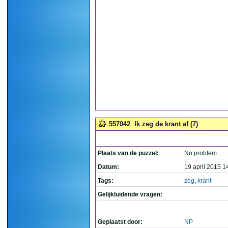
557042
Ik zeg de krant af (7)
Plaats van de puzzel:
No problem
Datum:
19 april 2015 1
Tags:
zeg
,
krant
Gelijkluidende vragen:
Geplaatst door:
NP