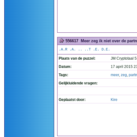
556617
Meer zeg ik niet over de partne
.A.R .A. .. ..T .E. D.E.
Plaats van de puzzel:
JM Cryptotaal 5
Datum:
17 april 2015 2
Tags:
meer
,
zeg
,
part
Gelijkluidende vragen:
Geplaatst door:
Kire