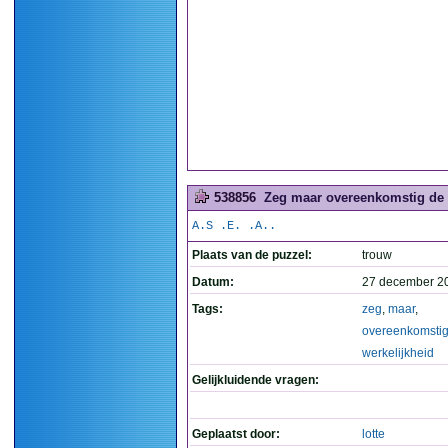
538856
Zeg maar overeenkomstig de we
A.S .E. .A..
Plaats van de puzzel:
trouw
Datum:
27 december 2
Tags:
zeg
,
maar
,
overeenkomsti
werkelijkheid
Gelijkluidende vragen:
Geplaatst door:
lotte