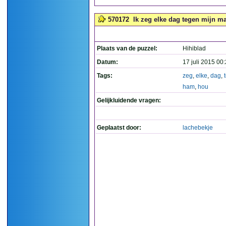
570172
Ik zeg elke dag tegen mijn ma
Plaats van de puzzel:
Hihiblad
Datum:
17 juli 2015 00
Tags:
zeg
,
elke
,
dag
,
ham
,
hou
Gelijkluidende vragen:
Geplaatst door:
lachebekje