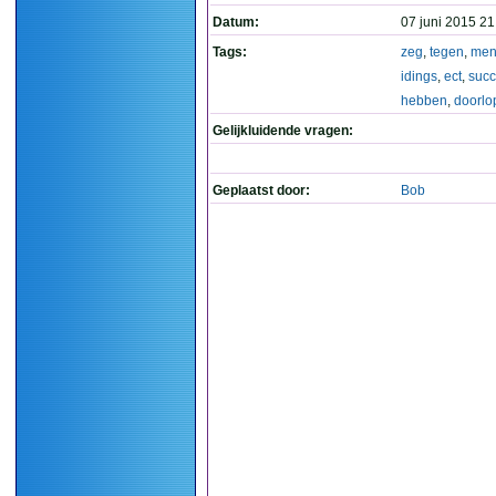
Datum:
07 juni 2015 21
Tags:
zeg
,
tegen
,
men
idings
,
ect
,
succ
hebben
,
doorlo
Gelijkluidende vragen:
Geplaatst door:
Bob