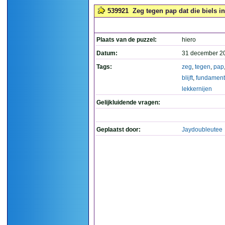
539921
Zeg tegen pap dat die biels in
Plaats van de puzzel:
hiero
Datum:
31 december 2
Tags:
zeg
,
tegen
,
pap
blijft
,
fundament
lekkernijen
Gelijkluidende vragen:
Geplaatst door:
Jaydoubleutee