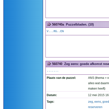
560740a
Puzzelbladen. (10)
V...RG..EN
560740
Zeg eens: goede afkomst rese
.......
Plaats van de puzzel:
ANS (thema = v
alles wat daarm
maken heeft)
Datum:
12 mei 2015 16
Tags:
zeg
,
eens
,
goe
reserveren