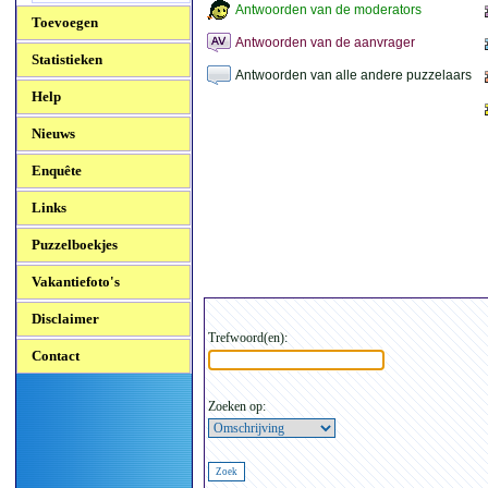
Antwoorden van de moderators
Toevoegen
Antwoorden van de aanvrager
Statistieken
Antwoorden van alle andere puzzelaars
Help
Nieuws
Enquête
Links
Puzzelboekjes
Vakantiefoto's
Disclaimer
Trefwoord(en):
Contact
Zoeken op: