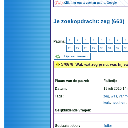
(Tip!)
Klik hier om te zoeken m.b.v. Google
Je zoekopdracht: zeg (663)
1
2
3
4
5
6
7
8
Pagina:
26
27
28
29
30
31
32
33
Lijst vernieuwen
570678
Wat, wat zeg je nu, was hij v
Plaats van de puzzel:
Fluitertje
Datum:
19 juli 2015 14
Tags:
zeg
,
was
,
vanm
kerk
,
heb
,
hem
,
Gelijkluidende vragen:
Geplaatst door:
fluiter