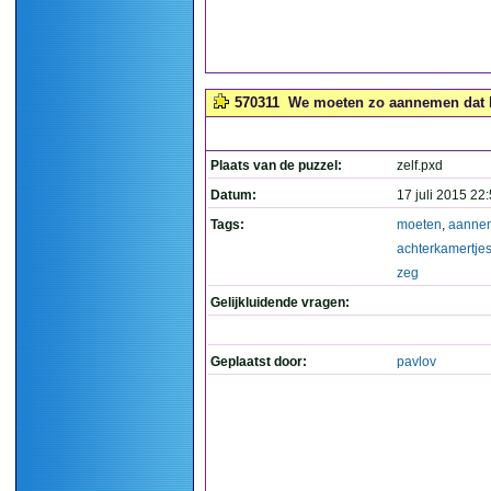
570311
We moeten zo aannemen dat het
Plaats van de puzzel:
zelf.pxd
Datum:
17 juli 2015 22
Tags:
moeten
,
aanne
achterkamertje
zeg
Gelijkluidende vragen:
Geplaatst door:
pavlov