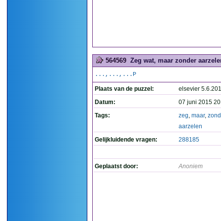
564569
Zeg wat, maar zonder aarzelen
...,...,...P
Plaats van de puzzel:
elsevier 5.6.20
Datum:
07 juni 2015 20
Tags:
zeg
,
maar
,
zond
aarzelen
Gelijkluidende vragen:
288185
Geplaatst door:
Anoniem