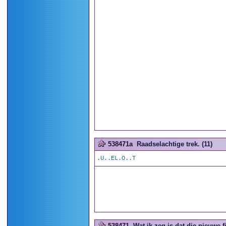
538471a
Raadselachtige trek. (11)
.U..EL.O..T
538471
Wat ik zeg is dat die nieuwe 