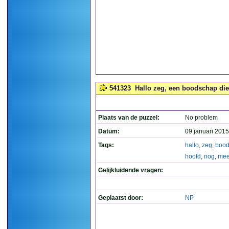
541323
Hallo zeg, een boodschap die
Plaats van de puzzel:
No problem
Datum:
09 januari 2015
Tags:
hallo
,
zeg
,
boo
hoofd
,
nog
,
mee
Gelijkluidende vragen:
Geplaatst door:
NP