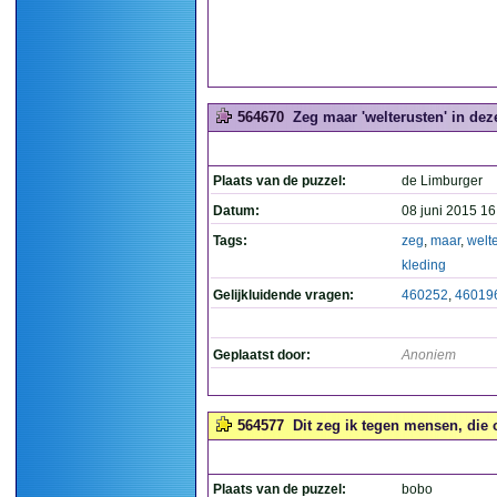
564670
Zeg maar 'welterusten' in deze
Plaats van de puzzel:
de Limburger
Datum:
08 juni 2015 16
Tags:
zeg
,
maar
,
welt
kleding
Gelijkluidende vragen:
460252
,
46019
Geplaatst door:
Anoniem
564577
Dit zeg ik tegen mensen, die 
Plaats van de puzzel:
bobo