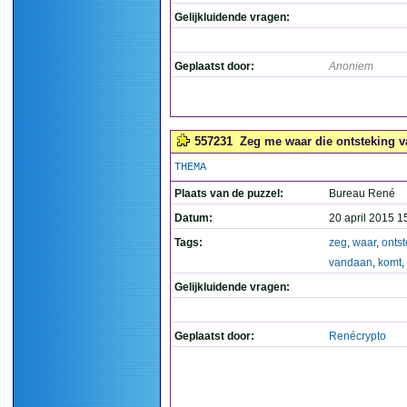
Gelijkluidende vragen:
Geplaatst door:
Anoniem
557231
Zeg me waar die ontsteking v
THEMA
Plaats van de puzzel:
Bureau René
Datum:
20 april 2015 1
Tags:
zeg
,
waar
,
ontst
vandaan
,
komt
,
Gelijkluidende vragen:
Geplaatst door:
Renécrypto