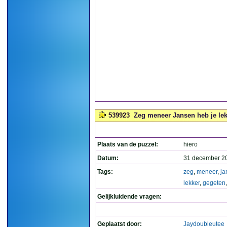
539923
Zeg meneer Jansen heb je lek
Plaats van de puzzel:
hiero
Datum:
31 december 2
Tags:
zeg
,
meneer
,
ja
lekker
,
gegeten
Gelijkluidende vragen:
Geplaatst door:
Jaydoubleutee