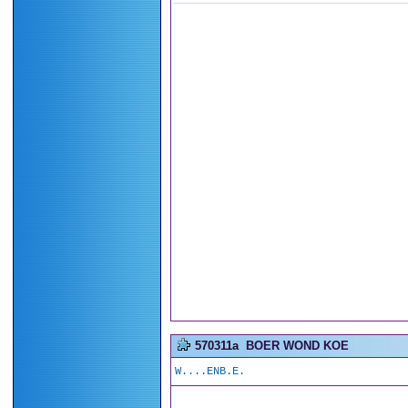
570311a
BOER WOND KOE
W....ENB.E.