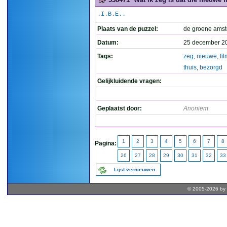
.I.B.E..
Plaats van de puzzel:
de groene ams
Datum:
25 december 2
Tags:
zeg
,
nieuwe
,
fi
thuis
,
bezorgd
Gelijkluidende vragen:
Geplaatst door:
Anoniem
1
2
3
4
5
6
7
8
Pagina:
26
27
28
29
30
31
32
33
Lijst vernieuwen
© 2005-2026 by 