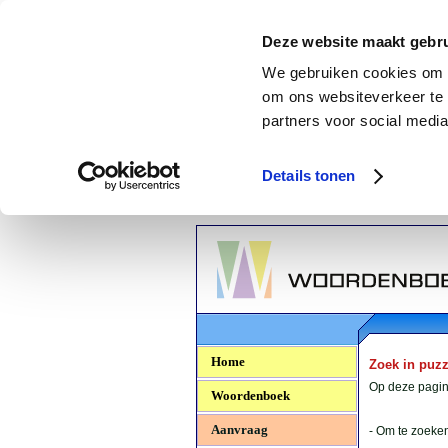
Deze website maakt gebru
We gebruiken cookies om c
om ons websiteverkeer te 
partners voor social media
Details tonen
Woordenboek.NU
Home
Zoek in puz
Op deze pagina
Woordenboek
Aanvraag
- Om te zoeken