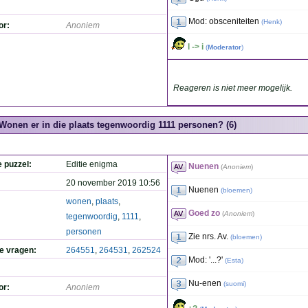
Mod: obsceniteiten
(
Henk
)
or:
Anoniem
l -> i
(
Moderator
)
Reageren is niet meer mogelijk.
Wonen er in die plaats tegenwoordig 1111 personen? (6)
e puzzel:
Editie enigma
Nuenen
(
Anoniem
)
20 november 2019 10:56
Nuenen
(
bloemen
)
wonen
,
plaats
,
Goed zo
(
Anoniem
)
tegenwoordig
,
1111
,
personen
Zie nrs. Av.
(
bloemen
)
de vragen:
264551
,
264531
,
262524
Mod: '...?'
(
Esta
)
Nu-enen
(
suomi
)
or:
Anoniem