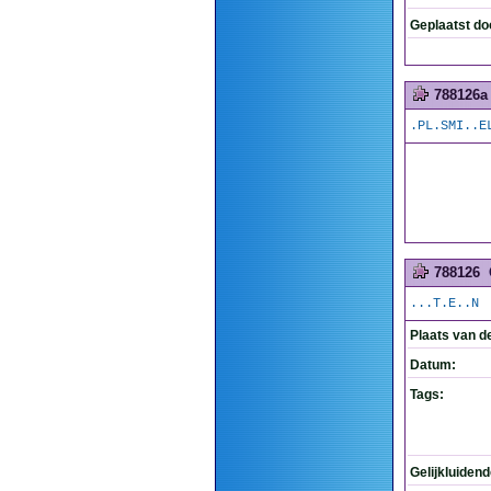
Geplaatst do
788126a
.PL.SMI..E
788126
...T.E..N
Plaats van d
Datum:
Tags:
Gelijkluiden