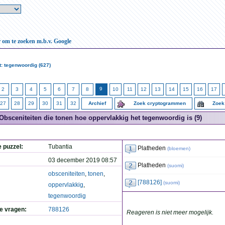
r om te zoeken m.b.v. Google
: tegenwoordig (627)
9
2
3
4
5
6
7
8
10
11
12
13
14
15
16
17
27
28
29
30
31
32
Archief
Zoek cryptogrammen
Zoek
Obsceniteiten die tonen hoe oppervlakkig het tegenwoordig is (9)
e puzzel:
Tubantia
Platheden
(
bloemen
)
03 december 2019 08:57
Platheden
(
suomi
)
obsceniteiten
,
tonen
,
[788126]
(
suomi
)
oppervlakkig
,
tegenwoordig
de vragen:
788126
Reageren is niet meer mogelijk.