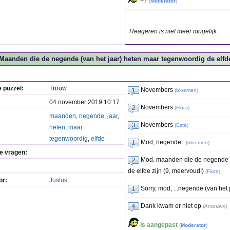
+?
(
Moderator
)
Reageren is niet meer mogelijk.
Maanden die de negende (van het jaar) heten maar tegenwoordig de elfde
e puzzel:
Trouw
Novembers
(
bloemen
)
04 november 2019 10:17
Novembers
(
Flora
)
maanden
,
negende
,
jaar
,
Novembers
(
Esta
)
heten
,
maar
,
tegenwoordig
,
elfde
Mod, negende..
(
bloemen
)
de vragen:
Mod. maanden die de negende (
de elfde zijn (9, meervoud!)
(
Flora
)
or:
Justus
Sorry, mod, ...negende (van het 
Dank kwam er niet op
(
Anoniem
)
Is aangepast
(
Moderator
)