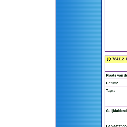
784112
Plaats van d
Datum:
Tags:
Gelijkluiden
Geplaatst do