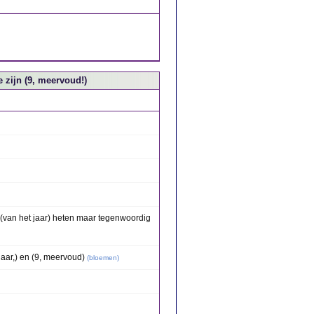
 zijn (9, meervoud!)
van het jaar) heten maar tegenwoordig
jaar,) en (9, meervoud)
(
bloemen
)