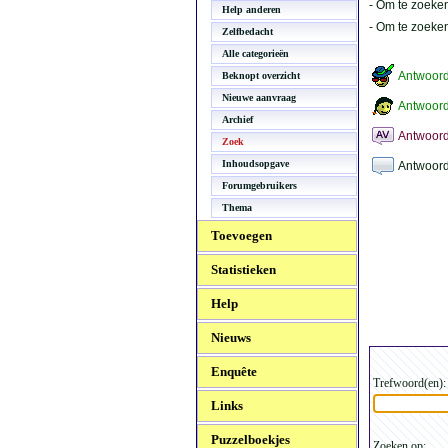
- Om te zoeken
Help anderen
- Om te zoeke
Zelfbedacht
Alle categorieën
Antwoor
Beknopt overzicht
Nieuwe aanvraag
Antwoord
Archief
Antwoord
Zoek
Inhoudsopgave
Antwoord
Forumgebruikers
Thema
Toevoegen
Statistieken
Help
Nieuws
Enquête
Trefwoord(en):
Links
Puzzelboekjes
Zoeken op: