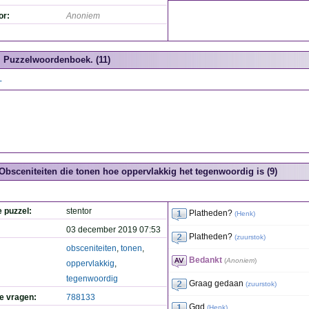
or:
Anoniem
Puzzelwoordenboek. (11)
L
Obsceniteiten die tonen hoe oppervlakkig het tegenwoordig is (9)
e puzzel:
stentor
Platheden?
(
Henk
)
03 december 2019 07:53
Platheden?
(
zuurstok
)
obsceniteiten
,
tonen
,
Bedankt
(
Anoniem
)
oppervlakkig
,
tegenwoordig
Graag gedaan
(
zuurstok
)
de vragen:
788133
Ggd
(
Henk
)