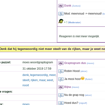
Dank
(
Justus
)
Mod: meervoud -> meervoud!
(
b
+ !
(
Moderator
)
Reageren is niet meer mogelijk.
Denk dat hij tegenwoordig niet meer steelt van de rijken, maar je weet noo
e puzzel:
moes woordgraptogram
Graptogram dus
(
moes
)
31 oktober 2019 17:59
Robin Hood
(
akoe
)
denk
,
tegenwoordig
,
meer
,
Ja mooi hoor
(
fluiter
)
steelt
,
rijken
,
maar
,
weet
,
nooit
Bijna
(
moes
)
de vragen:
Nu de grap nog
(
akoe
)
Hoed dus?
(
mijzelf
)
or:
moes