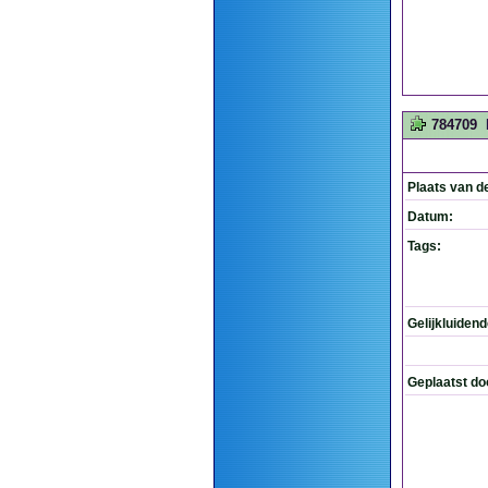
784709
Plaats van d
Datum:
Tags:
Gelijkluiden
Geplaatst do