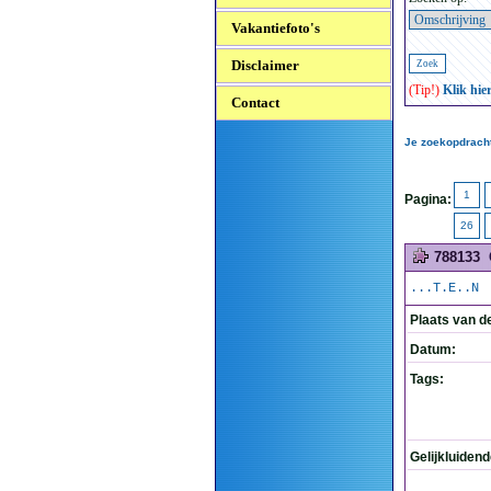
Vakantiefoto's
Disclaimer
(Tip!)
Klik hie
Contact
Je zoekopdracht
1
Pagina:
26
788133
...T.E..N
Plaats van d
Datum:
Tags:
Gelijkluiden