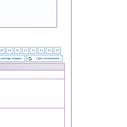
18
19
20
21
22
23
24
25
 overige vragen
Lijst vernieuwen