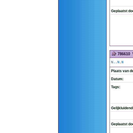
Geplaatst do
786610
N..N.N
Plaats van d
Datum:
Tags:
Gelijkluiden
Geplaatst do