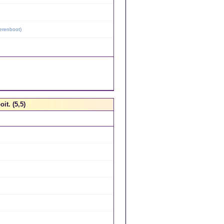
erenboot
)
it. (5,5)