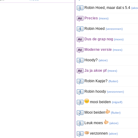
Robin Hoed, maar dat s 5.4
(
ako
Precies
(
moes
)
Robin Hoed
(
verzonnen
)
Dus de grap nog
(
moes
)
Moderne versie
(
moes
)
Hoody?
(
akoe
)
Ja ja akoe pf
(
moes
)
Robin Kapje?
(
fluiter
)
Robin hoody
(
verzonnen
)
mooi beiden
(
mijzelf
)
Mooi beiden
(
fluiter
)
Leuk moes
(
akoe
)
verzonnen
(
akoe
)