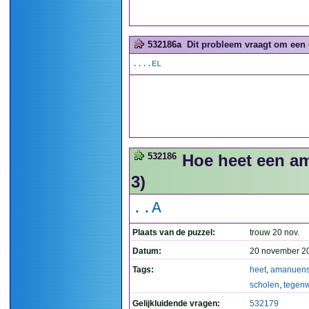
532186a
Dit probleem vraagt om een 
....EL
532186
Hoe heet een am
3)
..A
Plaats van de puzzel:
trouw 20 nov.
Datum:
20 november 2
Tags:
heet
,
amanuens
scholen
,
tegen
Gelijkluidende vragen:
532179