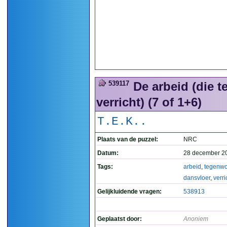
539117
De arbeid (die 
verricht) (7 of 1+6)
T.E.K..
Plaats van de puzzel:
NRC
Datum:
28 december 2
Tags:
arbeid
,
tegenwo
dansvloer
,
verri
Gelijkluidende vragen:
538913
Geplaatst door:
Anoniem