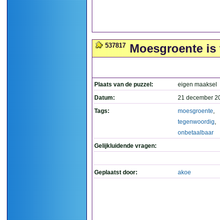
537817
Moesgroente is 
Plaats van de puzzel:
eigen maaksel
Datum:
21 december 2
Tags:
moesgroente
,
tegenwoordig
,
onbetaalbaar
Gelijkluidende vragen:
Geplaatst door:
akoe