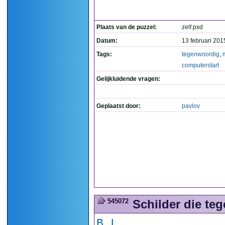
Plaats van de puzzel:
zelf.pxd
Datum:
13 februari 201
Tags:
tegenwoordig
,
computerstart
Gelijkluidende vragen:
Geplaatst door:
pavlov
545072
Schilder die te
B.L