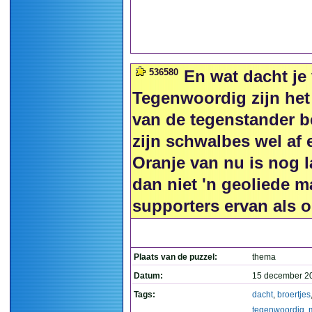
536580
En wat dacht je 
Tegenwoordig zijn het
van de tegenstander b
zijn schwalbes wel af e
Oranje van nu is nog l
dan niet 'n geoliede 
supporters ervan als 
Plaats van de puzzel:
thema
Datum:
15 december 2
Tags:
dacht
,
broertjes
tegenwoordig
,