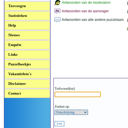
Antwoorden van de moderators
Toevoegen
Antwoorden van de aanvrager
Statistieken
Antwoorden van alle andere puzzelaars
Help
Nieuws
Enquête
Links
Puzzelboekjes
Vakantiefoto's
Disclaimer
Trefwoord(en):
Contact
Zoeken op: