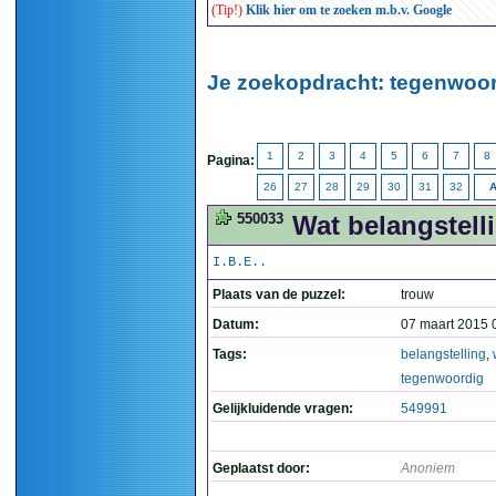
(Tip!)
Klik hier om te zoeken m.b.v. Google
Je zoekopdracht: tegenwoor
1
2
3
4
5
6
7
8
Pagina:
26
27
28
29
30
31
32
A
550033
Wat belangstelli
I.B.E..
Plaats van de puzzel:
trouw
Datum:
07 maart 2015 
Tags:
belangstelling
,
tegenwoordig
Gelijkluidende vragen:
549991
Geplaatst door:
Anoniem