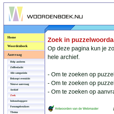
Woordenboek.NU
Home
Zoek in puzzelwoord
Woordenboek
Op deze pagina kun je zo
Aanvraag
hele archief.
Help anderen
Zelfbedacht
- Om te zoeken op puzzel
Alle categorieën
Beknopt overzicht
- Om te zoeken op puzzelb
Nieuwe aanvraag
Archief
- Om te zoeken op aanvr
Zoek
Inhoudsopgave
Forumgebruikers
Antwoorden van de Webmaster
Thema