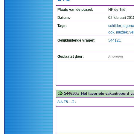
Plaats van de puzzel:
HP de Tijd
Datum:
02 februari 201
Tags:
schilder
,
tegenw
ook
,
muziek
,
ve
Gelijkluidende vragen:
544121
Geplaatst door:
Anoniem
544630a
Het favoriete vakantieoord v
AU.TR..I.