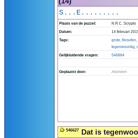
(14)
S...E.........
Plaats van de puzzel:
N.R.C. Scrypto
Datum:
14 februari 201
Tags:
grote
,
filosofen
,
tegenwoordig
,
Gelijkluidende vragen:
546884
Geplaatst door:
Anoniem
546627
Dat is tegenwoo