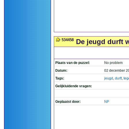
534458
De jeugd durft 
Plaats van de puzzel:
No problem
Datum:
02 december 2
Tags:
jeugd
,
durft
,
teg
Gelijkluidende vragen:
Geplaatst door:
NP