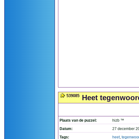
539085
Heet tegenwoord
Plaats van de puzzel:
hizb ™
Datum:
27 december 2
Tags:
heet
,
tegenwoo