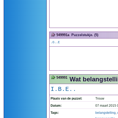
549991a
Puzzelstukje. (5)
.O..E
549991
Wat belangstelli
I.B.E..
Plaats van de puzzel:
Trouw
Datum:
07 maart 2015 
Tags:
belangstelling
,