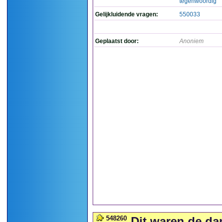
tegenwoordig
Gelijkluidende vragen:
550033
Geplaatst door:
Anoniem
548260
Dit waren de d