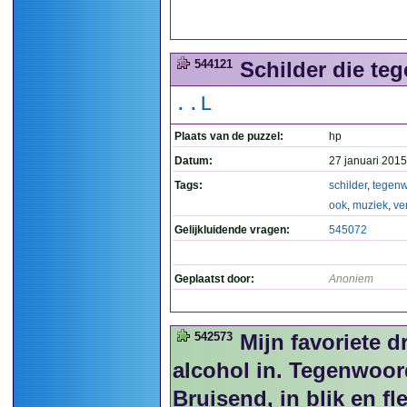
544121
Schilder die te
..L
Plaats van de puzzel:
hp
Datum:
27 januari 2015
Tags:
schilder
,
tegenw
ook
,
muziek
,
ve
Gelijkluidende vragen:
545072
Geplaatst door:
Anoniem
542573
Mijn favoriete d
alcohol in. Tegenwoord
Bruisend, in blik en fl