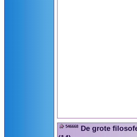
546668
De grote filos