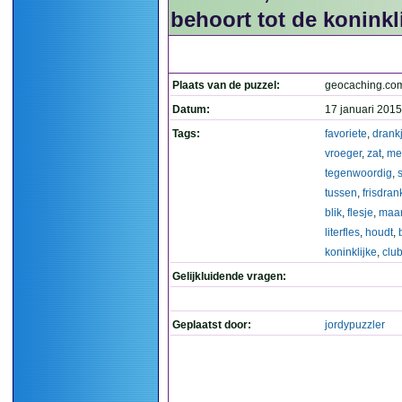
behoort tot de koninkli
Plaats van de puzzel:
geocaching.co
Datum:
17 januari 2015
Tags:
favoriete
,
drank
vroeger
,
zat
,
me
tegenwoordig
,
tussen
,
frisdran
blik
,
flesje
,
maa
literfles
,
houdt
,
koninklijke
,
clu
Gelijkluidende vragen:
Geplaatst door:
jordypuzzler