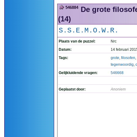
546884
De grote filos
(14)
S.S.E.M.O.W.R.
Plaats van de puzzel:
Nrc
Datum:
14 februari 201
Tags:
grote
,
filosofen
,
tegenwoordig
,
Gelijkluidende vragen:
546668
Geplaatst door:
Anoniem