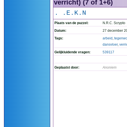
verricht) (7 of 1+6)
. .E.K.N
Plaats van de puzzel:
N.R.C. Scrypto
Datum:
27 december 2
Tags:
arbeid
,
tegenwo
dansvloer
,
verri
Gelijkluidende vragen:
539117
Geplaatst door:
Anoniem