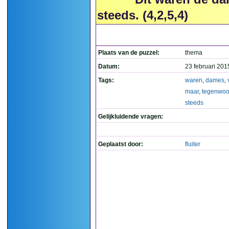
steeds. (4,2,5,4)
Plaats van de puzzel:
thema
Datum:
23 februari 201
Tags:
waren
,
dames
,
maar
,
tegenwoo
steeds
Gelijkluidende vragen:
Geplaatst door:
fluiter