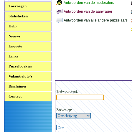
Antwoorden van de moderators
Toevoegen
Antwoorden van de aanvrager
Statistieken
Antwoorden van alle andere puzzelaars
Help
Nieuws
Enquête
Links
Puzzelboekjes
Vakantiefoto's
Disclaimer
Trefwoord(en):
Contact
Zoeken op: