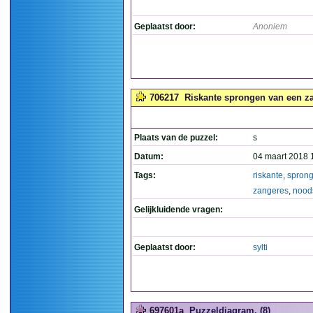
Geplaatst door:
Anoniem
706217
Riskante sprongen van een za
Plaats van de puzzel:
s
Datum:
04 maart 2018 
Tags:
riskante
,
spron
zangeres
,
noods
Gelijkluidende vragen:
Geplaatst door:
sylti
697601a
Puzzeldiagram. (8)