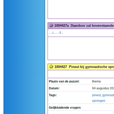
1004427a
Daardoor zal bovenstaande 
..L...E.
1004427
Pineut bij gymnastische spr
Plaats van de puzzel:
thema
Datum:
04 augustus 20
Tags:
pineut
,
gymnast
sprongen
Gelijkluidende vragen: