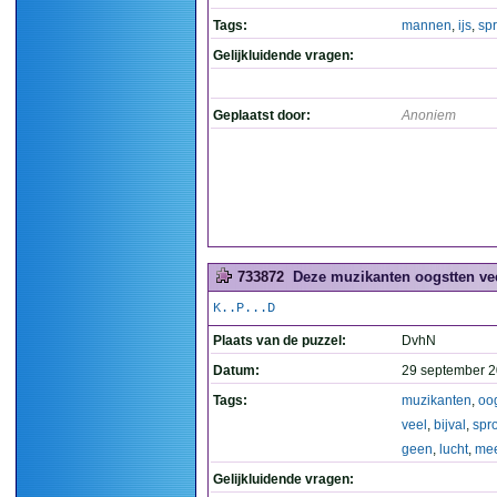
Tags:
mannen
,
ijs
,
sp
Gelijkluidende vragen:
Geplaatst door:
Anoniem
733872
Deze muzikanten oogstten vee
K..P...D
Plaats van de puzzel:
DvhN
Datum:
29 september 2
Tags:
muzikanten
,
oo
veel
,
bijval
,
spr
geen
,
lucht
,
me
Gelijkluidende vragen: