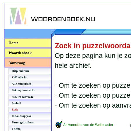
Woordenboek.NU
Home
Zoek in puzzelwoord
Woordenboek
Op deze pagina kun je zo
Aanvraag
hele archief.
Help anderen
Zelfbedacht
- Om te zoeken op puzzel
Alle categorieën
Beknopt overzicht
- Om te zoeken op puzzelb
Nieuwe aanvraag
Archief
- Om te zoeken op aanvr
Zoek
Inhoudsopgave
Forumgebruikers
Antwoorden van de Webmaster
Thema