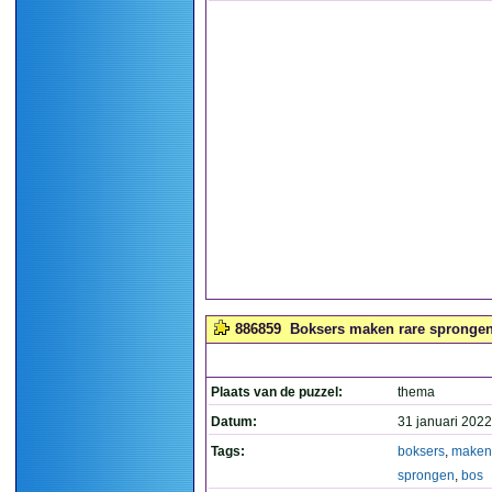
886859
Boksers maken rare sprongen 
Plaats van de puzzel:
thema
Datum:
31 januari 2022
Tags:
boksers
,
maken
sprongen
,
bos