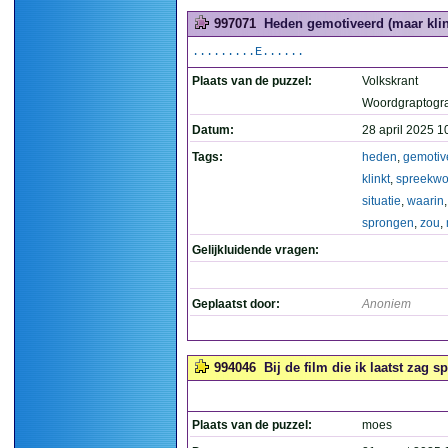
997071
Heden gemotiveerd (maar klink
.........E......
Plaats van de puzzel:
Volkskrant
Woordgraptogr
Datum:
28 april 2025 1
Tags:
heden
,
gemotiv
klinkt
,
spreekwo
situatie
,
waarin
sprongen
,
zou
,
Gelijkluidende vragen:
Geplaatst door:
Anoniem
994046
Bij de film die ik laatst zag 
Plaats van de puzzel:
moes