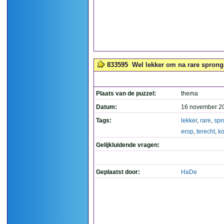
833595
Wel lekker om na rare spronge
Plaats van de puzzel:
thema
Datum:
16 november 2
Tags:
lekker
,
rare
,
spr
erop
,
terecht
,
k
Gelijkluidende vragen:
Geplaatst door:
HaDe