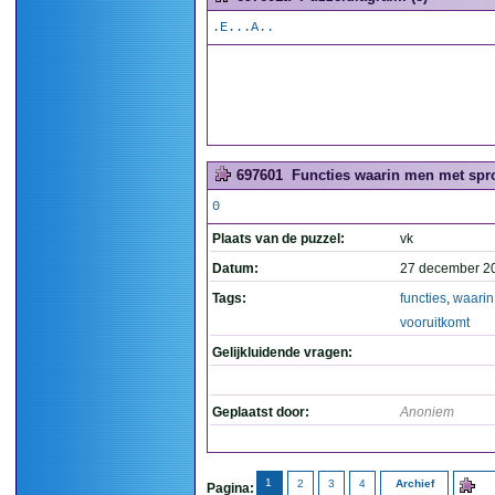
.E...A..
697601
Functies waarin men met spr
0
Plaats van de puzzel:
vk
Datum:
27 december 2
Tags:
functies
,
waarin
vooruitkomt
Gelijkluidende vragen:
Geplaatst door:
Anoniem
1
2
3
4
Archief
Pagina: