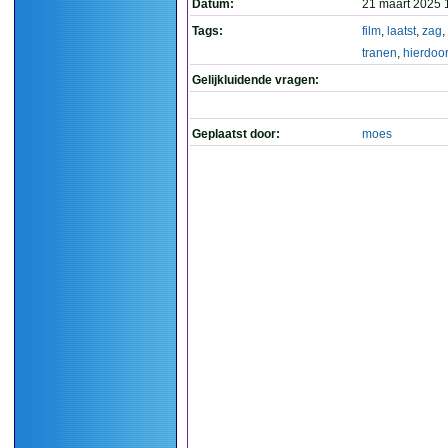
Datum:
21 maart 2025 
Tags:
film
,
laatst
,
zag
,
tranen
,
hierdoor
Gelijkluidende vragen:
Geplaatst door:
moes