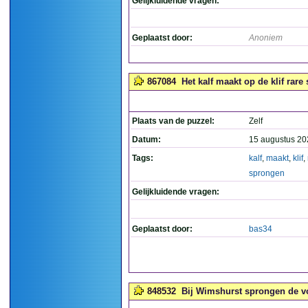
Gelijkluidende vragen:
Geplaatst door:
Anoniem
867084
Het kalf maakt op de klif rare
Plaats van de puzzel:
Zelf
Datum:
15 augustus 20
Tags:
kalf
,
maakt
,
klif
,
sprongen
Gelijkluidende vragen:
Geplaatst door:
bas34
848532
Bij Wimshurst sprongen de von