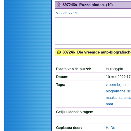
897246a
Puzzelbladen. (10)
V...RG..EN
897246
Die vreemde auto-biografische
Plaats van de puzzel:
thuiscrypto
Datum:
10 mei 2022 17
Tags:
vreemde
,
auto-
biografische
,
sc
maakte
,
rare
,
s
hoor
Gelijkluidende vragen:
Geplaatst door:
HaDe