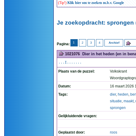
(Tip!)
Klik hier om te zoeken m.b.v. Google
Je zoekopdracht: sprongen 
1
2
3
4
Archief
Pagina:
1021076
Dier in het heden (en in ben
...I.......
Plaats van de puzzel:
Volkskrant
Woordgraptogr
Datum:
16 maart 2026 
Tags:
dier
,
heden
,
be
situatie
,
maakt
,
sprongen
Gelijkluidende vragen:
Geplaatst door:
roos