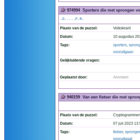
974994
Sporters die met sprongen vo
.O.....P.R.
Plaats van de puzzel:
Volkskrant
Datum:
10 augustus 20
Tags:
sporters
,
spron
vooruitgaan
Gelijkluidende vragen:
Geplaatst door:
Anoniem
940159
Van een fietser die met spron
Plaats van de puzzel:
Cryptogramme
Datum:
07 juli 2023 13
Tags:
fietser
,
spronge
vooruitgaat