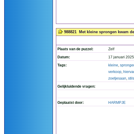
988821
Met kleine sprongen kwam de v
Plaats van de puzzel:
Zelf
Datum:
17 januari 2025
Tags:
kleine
,
spronge
verkoop
,
hierva
zoetjesaan
,
stil
Gelijkluidende vragen:
Geplaatst door:
HARMPJE