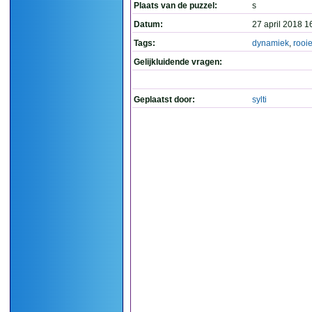
Plaats van de puzzel:
s
Datum:
27 april 2018 1
Tags:
dynamiek
,
rooi
Gelijkluidende vragen:
Geplaatst door:
sylti