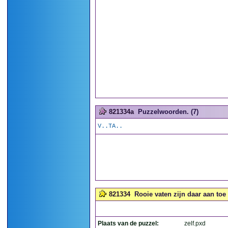
821334a
Puzzelwoorden. (7)
V..TA..
821334
Rooie vaten zijn daar aan toe a
Plaats van de puzzel:
zelf.pxd