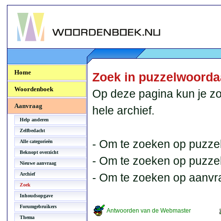
Woordenboek.NU
Home
Zoek in puzzelwoord
Woordenboek
Op deze pagina kun je zo
Aanvraag
hele archief.
Help anderen
Zelfbedacht
- Om te zoeken op puzzel
Alle categorieën
Beknopt overzicht
- Om te zoeken op puzzelb
Nieuwe aanvraag
Archief
- Om te zoeken op aanvr
Zoek
Inhoudsopgave
Forumgebruikers
Antwoorden van de Webmaster
Thema