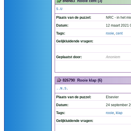
848483
Rooie cent (3)
S.U
Plaats van de puzzel:
NRC - in het m
Datum:
12 maart 2021 
Tags:
rooie
,
cent
Gelijkluidende vragen:
Geplaatst door:
Anoniem
826790
Rooie klap (6)
..N.S.
Plaats van de puzzel:
Elsevier
Datum:
24 september 2
Tags:
rooie
,
klap
Gelijkluidende vragen: