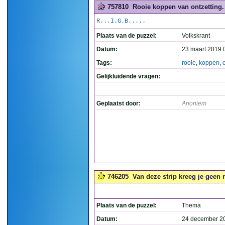
757810
Rooie koppen van ontzetting. 
R...I.G.B.....
Plaats van de puzzel:
Volkskrant
Datum:
23 maart 2019 
Tags:
rooie
,
koppen
,
Gelijkluidende vragen:
Geplaatst door:
Anoniem
746205
Van deze strip kreeg je geen r
Plaats van de puzzel:
Thema
Datum:
24 december 2