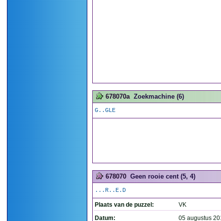
678070a
Zoekmachine (6)
G..GLE
678070
Geen rooie cent (5, 4)
...R..E.D
Plaats van de puzzel:
VK
Datum:
05 augustus 20