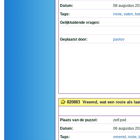
Datum:
08 augustus 20
Tags:
rooie
,
vaten
,
to
Gelijkluidende vragen:
Geplaatst door:
pavlov
820883
Vreemd, wat een rooie als laats
Plaats van de puzzel:
zelf.pxd
Datum:
06 augustus 20
Tags:
vreemd
,
rooie
,