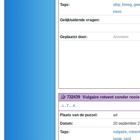
Tags:
strip
,
kreeg
,
ge
neus
Gelijkluidende vragen:
Geplaatst door:
Anoniem
732439
Vulgaire rotvent zonder rooie 
.L.T..K
Plaats van de puzzel:
ad
Datum:
20 september 2
Tags:
vulgaire
,
rotven
rooie
,
cent