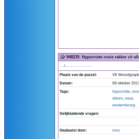
948235
Hypocriete rooie rakker zit al
..L............
Plaats van de puzzel:
VK Woordgrapt
Datum:
09 oktober 202
Tags:
hypocriete
,
rooi
alleen
,
maar
,
westernkroeg
Gelijkluidende vragen:
Geplaatst door:
roos