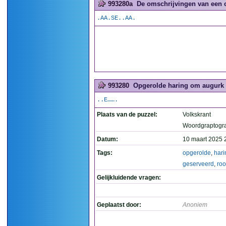
993280a
De omschrijvingen van een 
.AA.SE..AA.
993280
Opgerolde haring om augurk wo
..E…….
Plaats van de puzzel:
Volkskrant
Woordgraptogr
Datum:
10 maart 2025 
Tags:
opgerolde
,
hari
geserveerd
,
roo
Gelijkluidende vragen:
Geplaatst door:
Anoniem