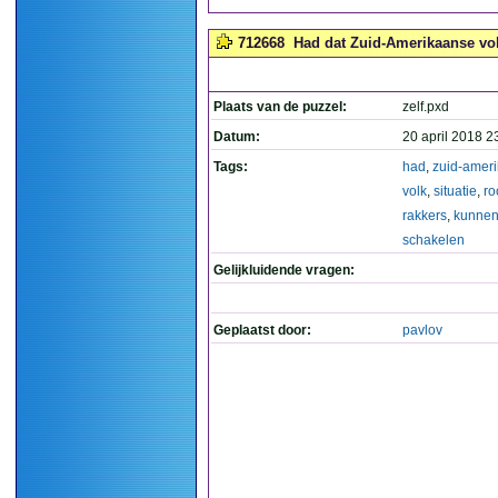
712668
Had dat Zuid-Amerikaanse volk
Plaats van de puzzel:
zelf.pxd
Datum:
20 april 2018 2
Tags:
had
,
zuid-amer
volk
,
situatie
,
ro
rakkers
,
kunne
schakelen
Gelijkluidende vragen:
Geplaatst door:
pavlov