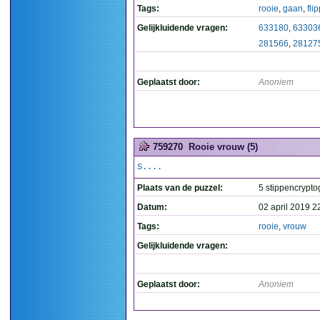
Tags:
rooie
,
gaan
,
fli
Gelijkluidende vragen:
633180
,
63303
281566
,
28127
Geplaatst door:
Anoniem
759270
Rooie vrouw (5)
S....
Plaats van de puzzel:
5 stippencrypt
Datum:
02 april 2019 2
Tags:
rooie
,
vrouw
Gelijkluidende vragen:
Geplaatst door:
Anoniem