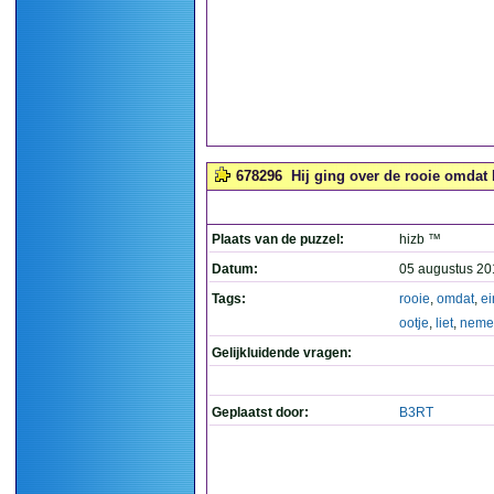
678296
Hij ging over de rooie omdat h
Plaats van de puzzel:
hizb ™
Datum:
05 augustus 20
Tags:
rooie
,
omdat
,
ei
ootje
,
liet
,
neme
Gelijkluidende vragen:
Geplaatst door:
B3RT