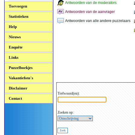
Antwoorden van de moderators
Toevoegen
Antwoorden van de aanvrager
Statistieken
Antwoorden van alle andere puzzelaars
Help
Nieuws
Enquête
Links
Puzzelboekjes
Vakantiefoto's
Disclaimer
Trefwoord(en):
Contact
Zoeken op: