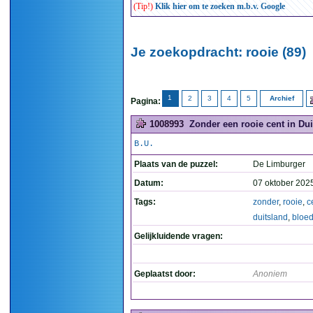
(Tip!)
Klik hier om te zoeken m.b.v. Google
Je zoekopdracht: rooie (89)
1
2
3
4
5
Archief
Pagina:
1008993
Zonder een rooie cent in Dui
B.U.
Plaats van de puzzel:
De Limburger
Datum:
07 oktober 202
Tags:
zonder
,
rooie
,
c
duitsland
,
bloe
Gelijkluidende vragen:
Geplaatst door:
Anoniem