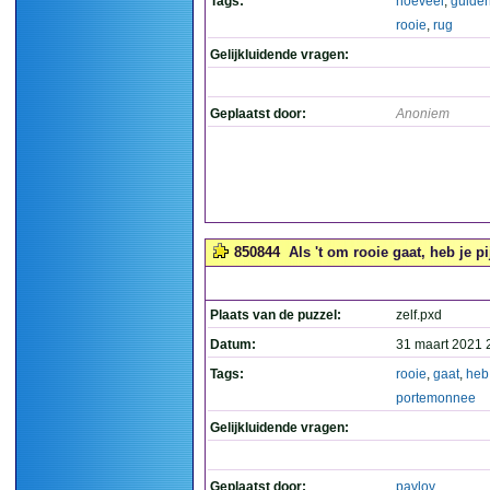
Tags:
hoeveel
,
gulde
rooie
,
rug
Gelijkluidende vragen:
Geplaatst door:
Anoniem
850844
Als 't om rooie gaat, heb je p
Plaats van de puzzel:
zelf.pxd
Datum:
31 maart 2021 
Tags:
rooie
,
gaat
,
heb
portemonnee
Gelijkluidende vragen:
Geplaatst door:
pavlov