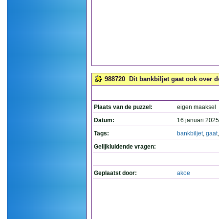
988720
Dit bankbiljet gaat ook over d
Plaats van de puzzel:
eigen maaksel
Datum:
16 januari 2025
Tags:
bankbiljet
,
gaat
Gelijkluidende vragen:
Geplaatst door:
akoe