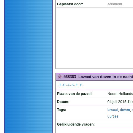
Geplaatst door:
Anoniem
568363
Lawaai van doven in de nachte
.I.G.A.S.E.E.
Plaats van de puzzel:
Noord Holland
Datum:
04 juli 2015 11
Tags:
lawaai
,
doven
,
uurtjes
Gelijkluidende vragen: