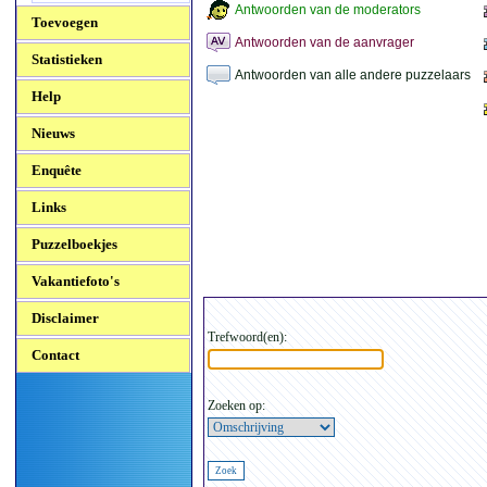
Antwoorden van de moderators
Toevoegen
Antwoorden van de aanvrager
Statistieken
Antwoorden van alle andere puzzelaars
Help
Nieuws
Enquête
Links
Puzzelboekjes
Vakantiefoto's
Disclaimer
Trefwoord(en):
Contact
Zoeken op: