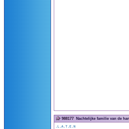
988177
Nachtelijke familie van de han
.L.A.T.E.N