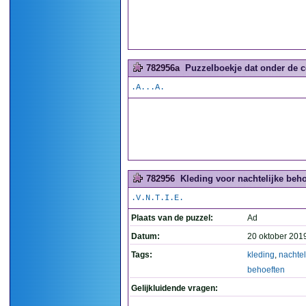
782956a
Puzzelboekje dat onder de co
.A...A.
782956
Kleding voor nachtelijke beho
.V.N.T.I.E.
Plaats van de puzzel:
Ad
Datum:
20 oktober 201
Tags:
kleding
,
nachtel
behoeften
Gelijkluidende vragen: