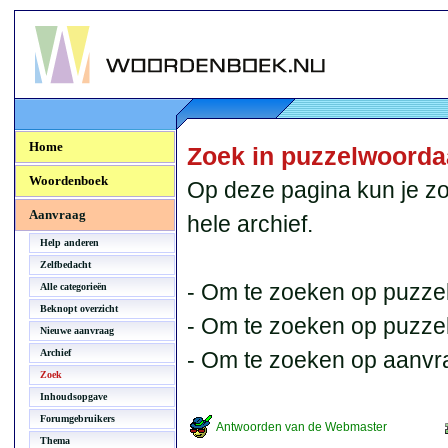
Woordenboek.NU
Home
Zoek in puzzelwoord
Woordenboek
Op deze pagina kun je zo
Aanvraag
hele archief.
Help anderen
Zelfbedacht
- Om te zoeken op puzzel
Alle categorieën
Beknopt overzicht
- Om te zoeken op puzzelb
Nieuwe aanvraag
Archief
- Om te zoeken op aanvr
Zoek
Inhoudsopgave
Forumgebruikers
Antwoorden van de Webmaster
Thema