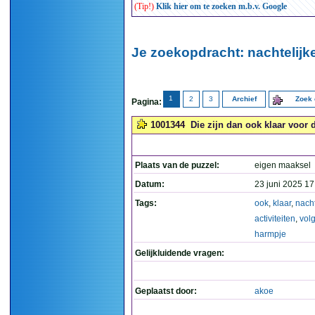
(Tip!)
Klik hier om te zoeken m.b.v. Google
Je zoekopdracht: nachtelijke
1
2
3
Archief
Zoek 
Pagina:
1001344
Die zijn dan ook klaar voor 
Plaats van de puzzel:
eigen maaksel
Datum:
23 juni 2025 17
Tags:
ook
,
klaar
,
nacht
activiteiten
,
vol
harmpje
Gelijkluidende vragen:
Geplaatst door:
akoe