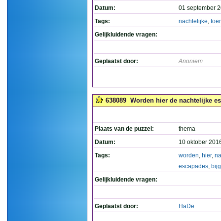
Datum:
01 september 2
Tags:
nachtelijke
,
toer
Gelijkluidende vragen:
Geplaatst door:
Anoniem
638089
Worden hier de nachtelijke e
Plaats van de puzzel:
thema
Datum:
10 oktober 201
Tags:
worden
,
hier
,
na
escapades
,
bij
Gelijkluidende vragen:
Geplaatst door:
HaDe