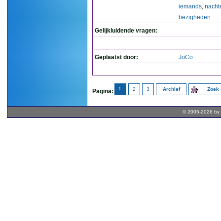
iemands
,
nachte
bezigheden
Gelijkluidende vragen:
Geplaatst door:
JoCo
1
2
3
Archief
Zoek 
Pagina:
© 2005-2026 by 