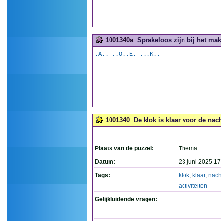
1001340a
Sprakeloos zijn bij het mak
.A.. ..O..E. ...K..
1001340
De klok is klaar voor de nacht
Plaats van de puzzel:
Thema
Datum:
23 juni 2025 17
Tags:
klok
,
klaar
,
nach
activiteiten
Gelijkluidende vragen: