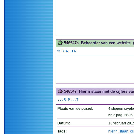
546547a
Beheerder van een website. (
WEB.A..ER
546547
Hierin staan niet de cijfers v
...R.P...T
Plaats van de puzzel:
4 stippen cryp
nr. 2 pag. 28/29
Datum:
13 februari 201
Tags:
hierin
,
staan
,
ci