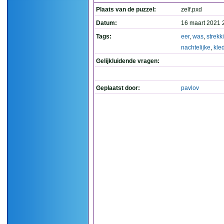
Plaats van de puzzel:
zelf.pxd
Datum:
16 maart 2021 
Tags:
eer
,
was
,
strekk
nachtelijke
,
kle
Gelijkluidende vragen:
Geplaatst door:
pavlov