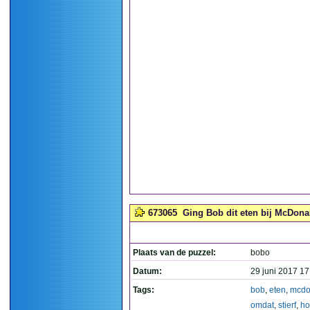
673065
Ging Bob dit eten bij McDonal
Plaats van de puzzel:
bobo
Datum:
29 juni 2017 17
Tags:
bob
,
eten
,
mcdo
omdat
,
stierf
,
ho