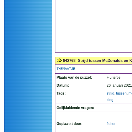
842768
Strijd tussen McDonalds en Ki
THEMAATJE
Plaats van de puzzel:
Fluitertje
Datum:
26 januari 2021
Tags:
strijd
,
tussen
,
m
king
Gelijkluidende vragen:
Geplaatst door:
fluiter