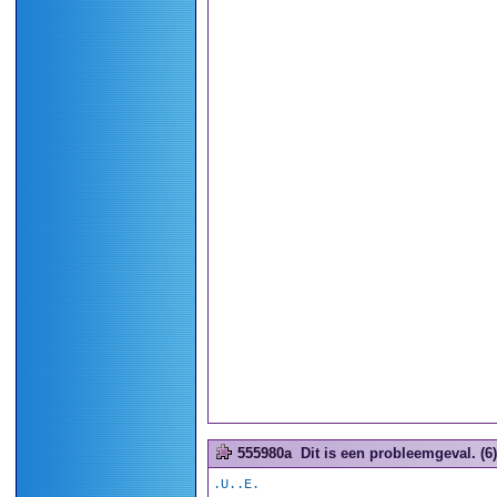
555980a
Dit is een probleemgeval. (6)
.U..E.