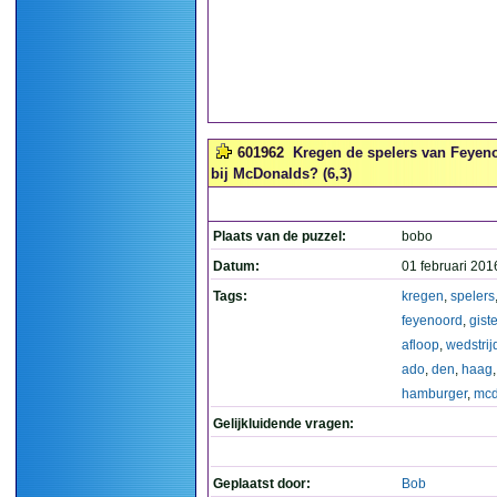
601962
Kregen de spelers van Feyen
bij McDonalds? (6,3)
Plaats van de puzzel:
bobo
Datum:
01 februari 201
Tags:
kregen
,
spelers
feyenoord
,
gist
afloop
,
wedstrij
ado
,
den
,
haag
,
hamburger
,
mcd
Gelijkluidende vragen:
Geplaatst door:
Bob