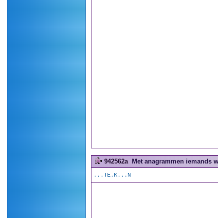
942562a
Met anagrammen iemands wo
...TE.K...N