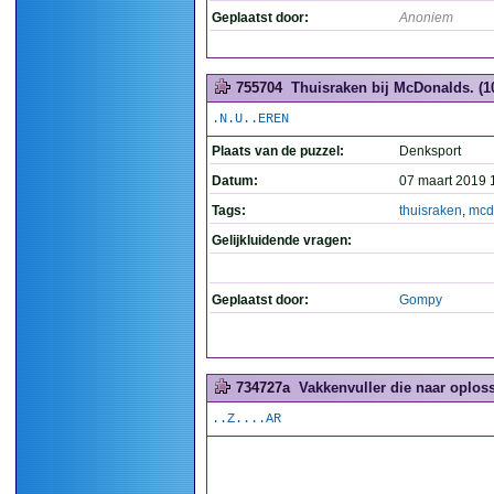
Geplaatst door:
Anoniem
755704
Thuisraken bij McDonalds. (1
.N.U..EREN
Plaats van de puzzel:
Denksport
Datum:
07 maart 2019 
Tags:
thuisraken
,
mcd
Gelijkluidende vragen:
Geplaatst door:
Gompy
734727a
Vakkenvuller die naar oploss
..Z....AR