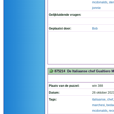
mcdonalds
,
ste
jonnie
Gelijkluidende vragen:
Geplaatst door:
Bob
875214
De Italiaanse chef Gualtiero 
Plaats van de puzzel:
win 388
Datum:
26 oktober 202
Tags:
italiaanse
,
chef
marchesi
,
beda
mcdonalds
,
rec