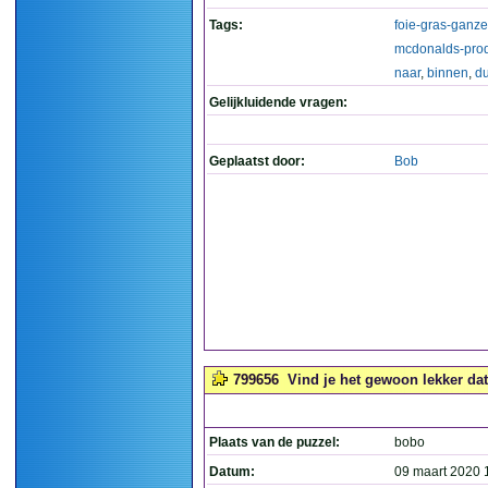
Tags:
foie-gras-ganz
mcdonalds-pro
naar
,
binnen
,
d
Gelijkluidende vragen:
Geplaatst door:
Bob
799656
Vind je het gewoon lekker dat
Plaats van de puzzel:
bobo
Datum:
09 maart 2020 