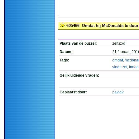
605466
Omdat hij McDonalds te duur vi
Plaats van de puzzel:
zelf.pxd
Datum:
21 februari 201
Tags:
omdat
,
mcdona
vindt
,
zet
,
tande
Gelijkluidende vragen:
Geplaatst door:
pavlov