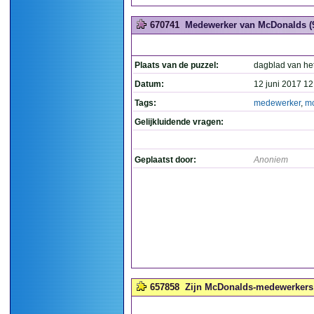
670741
Medewerker van McDonalds (
Plaats van de puzzel:
dagblad van he
Datum:
12 juni 2017 12
Tags:
medewerker
,
m
Gelijkluidende vragen:
Geplaatst door:
Anoniem
657858
Zijn McDonalds-medewerkers h