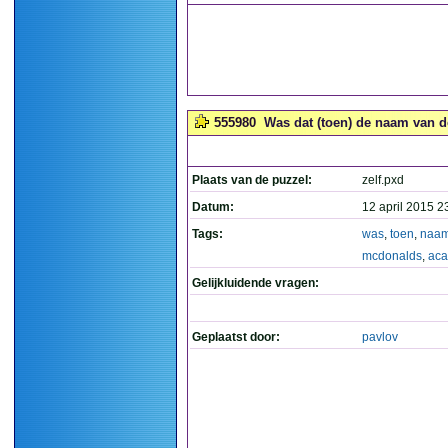
555980
Was dat (toen) de naam van 
Plaats van de puzzel:
zelf.pxd
Datum:
12 april 2015 2
Tags:
was
,
toen
,
naa
mcdonalds
,
ac
Gelijkluidende vragen:
Geplaatst door:
pavlov