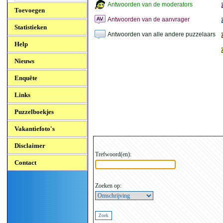
Antwoorden van de moderators
Toevoegen
Antwoorden van de aanvrager
Statistieken
Antwoorden van alle andere puzzelaars
Help
Nieuws
Enquête
Links
Puzzelboekjes
Vakantiefoto's
Disclaimer
Trefwoord(en):
Contact
Zoeken op: