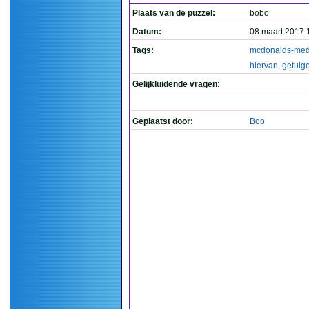
Plaats van de puzzel:
bobo
Datum:
08 maart 2017 
Tags:
mcdonalds-med
hiervan
,
getuig
Gelijkluidende vragen:
Geplaatst door:
Bob