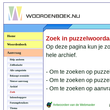
Woordenboek.NU
Home
Zoek in puzzelwoord
Woordenboek
Op deze pagina kun je zo
Aanvraag
hele archief.
Help anderen
Zelfbedacht
- Om te zoeken op puzzel
Alle categorieën
Beknopt overzicht
- Om te zoeken op puzzelb
Nieuwe aanvraag
Archief
- Om te zoeken op aanvr
Zoek
Inhoudsopgave
Forumgebruikers
Antwoorden van de Webmaster
Thema