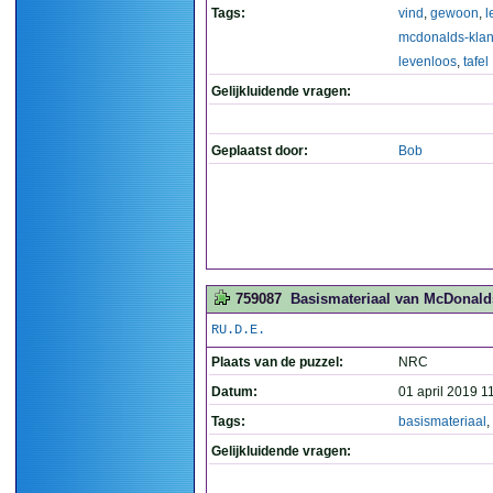
Tags:
vind
,
gewoon
,
l
mcdonalds-klan
levenloos
,
tafel
Gelijkluidende vragen:
Geplaatst door:
Bob
759087
Basismateriaal van McDonalds
RU.D.E.
Plaats van de puzzel:
NRC
Datum:
01 april 2019 1
Tags:
basismateriaal
,
Gelijkluidende vragen: