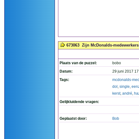
673063
Zijn McDonalds-medewerkers 
Plaats van de puzzel:
bobo
Datum:
29 juni 2017 17
Tags:
mcdonalds-med
dol
,
single
,
een
kerst
,
andré
,
ha
Gelijkluidende vragen:
Geplaatst door:
Bob