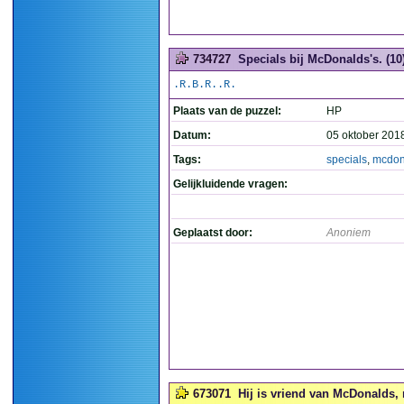
734727
Specials bij McDonalds's. (10
.R.B.R..R.
Plaats van de puzzel:
HP
Datum:
05 oktober 201
Tags:
specials
,
mcdon
Gelijkluidende vragen:
Geplaatst door:
Anoniem
673071
Hij is vriend van McDonalds, m