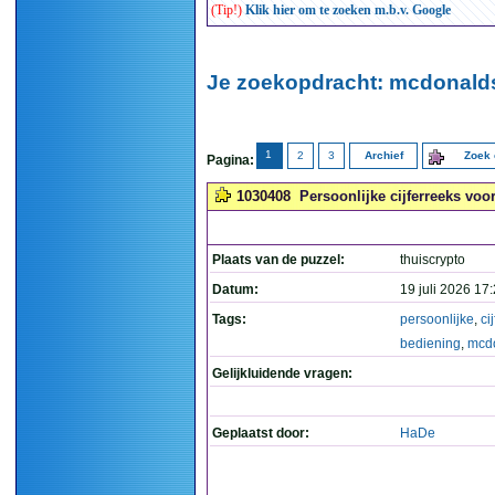
(Tip!)
Klik hier om te zoeken m.b.v. Google
Je zoekopdracht: mcdonalds
1
2
3
Archief
Zoek 
Pagina:
1030408
Persoonlijke cijferreeks voo
Plaats van de puzzel:
thuiscrypto
Datum:
19 juli 2026 17
Tags:
persoonlijke
,
ci
bediening
,
mcd
Gelijkluidende vragen:
Geplaatst door:
HaDe