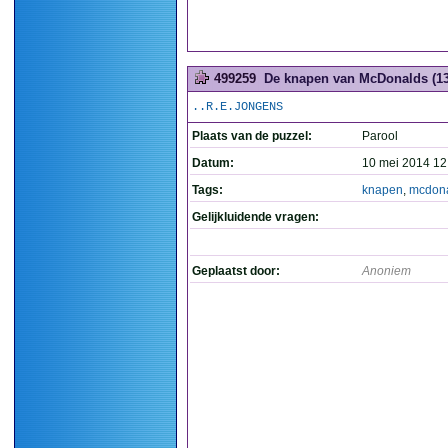
499259
De knapen van McDonalds (13
..R.E.JONGENS
Plaats van de puzzel:
Parool
Datum:
10 mei 2014 12
Tags:
knapen
,
mcdon
Gelijkluidende vragen:
Geplaatst door:
Anoniem