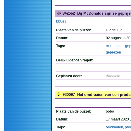
942562
Bij McDonalds zijn ze geprijs
EEUGS
Plaats van de puzzel:
HP de Tijd
Datum:
02 augustus 20
Tags:
mcdonalds
,
gep
geprezen
Gelijkluidende vragen:
Geplaatst door:
Anoniem
930097
Het omdraaien van een produc
Plaats van de puzzel:
bobo
Datum:
17 maart 2023 
Tags:
omdraaien
,
pro