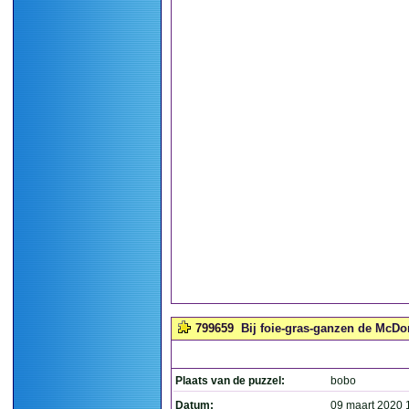
799659
Bij foie-gras-ganzen de McDo
Plaats van de puzzel:
bobo
Datum:
09 maart 2020 