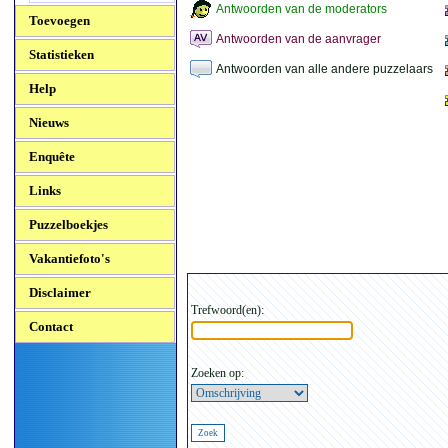
Antwoorden van de moderators
Toevoegen
Antwoorden van de aanvrager
Statistieken
Antwoorden van alle andere puzzelaars
Help
Nieuws
Enquête
Links
Puzzelboekjes
Vakantiefoto's
Disclaimer
Trefwoord(en):
Contact
Zoeken op: