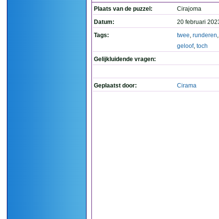
Plaats van de puzzel:
Cirajoma
Datum:
20 februari 202
Tags:
twee
,
runderen
geloof
,
toch
Gelijkluidende vragen:
Geplaatst door:
Cirama