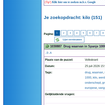
(Tip!)
Klik hier om te zoeken m.b.v. Google
Je zoekopdracht: kilo (151)
1
2
3
4
5
6
7
8
Pagina:
Lijst vernieuwen
1030887
Drug waarvan in Spanje 1000
.D.A
Plaats van de puzzel:
Volkskrant
Datum:
25 juli 2026 15
Tags:
drug
,
waarvan
,
1000
,
kilo
,
werd
onderschept
,
gr
europese
,
vang
Gelijkluidende vragen: