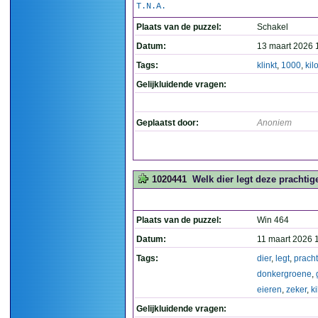
T.N.A.
Plaats van de puzzel:
Schakel
Datum:
13 maart 2026 
Tags:
klinkt
,
1000
,
kil
Gelijkluidende vragen:
Geplaatst door:
Anoniem
1020441
Welk dier legt deze prachtig
Plaats van de puzzel:
Win 464
Datum:
11 maart 2026 
Tags:
dier
,
legt
,
pracht
donkergroene
,
eieren
,
zeker
,
ki
Gelijkluidende vragen: