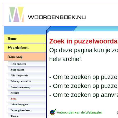
Woordenboek.NU
Home
Zoek in puzzelwoord
Woordenboek
Op deze pagina kun je zo
Aanvraag
hele archief.
Help anderen
Zelfbedacht
- Om te zoeken op puzzel
Alle categorieën
Beknopt overzicht
- Om te zoeken op puzzelb
Nieuwe aanvraag
Archief
- Om te zoeken op aanvr
Zoek
Inhoudsopgave
Forumgebruikers
Antwoorden van de Webmaster
Thema