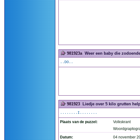
981923a
Weer een baby die zodoende 
..DO..
981923
Liedje over 5 kilo grutten help
........I........
Plaats van de puzzel:
Volkskrant
Woordgraptogr
Datum:
04 november 2