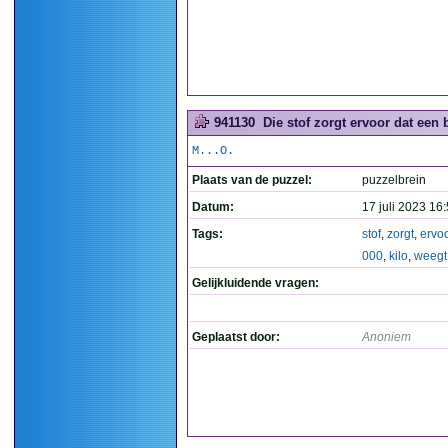
941130
Die stof zorgt ervoor dat een b
M...O.
Plaats van de puzzel:
puzzelbrein
Datum:
17 juli 2023 16
Tags:
stof
,
zorgt
,
ervo
000
,
kilo
,
weegt
Gelijkluidende vragen:
Geplaatst door:
Anoniem