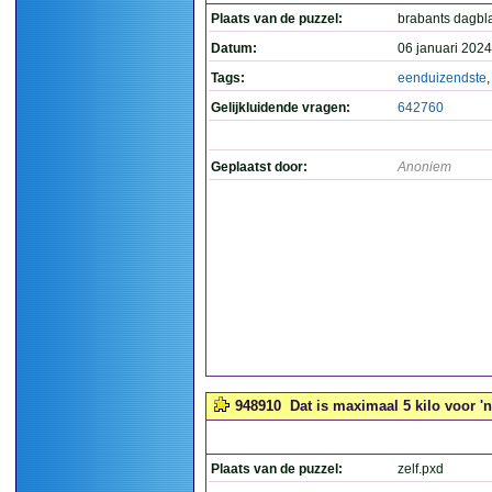
Plaats van de puzzel:
brabants dagbl
Datum:
06 januari 2024
Tags:
eenduizendste
Gelijkluidende vragen:
642760
Geplaatst door:
Anoniem
948910
Dat is maximaal 5 kilo voor 'n
Plaats van de puzzel:
zelf.pxd