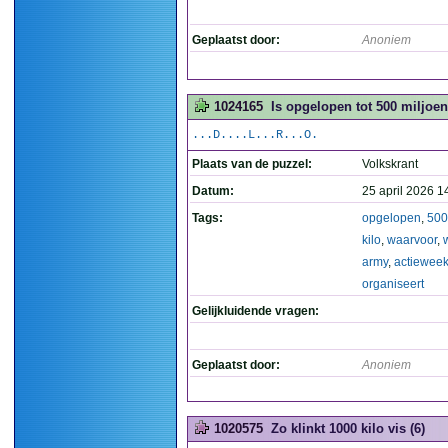
Geplaatst door:
Anoniem
1024165
Is opgelopen tot 500 miljoe
...D....L...R...O.
Plaats van de puzzel:
Volkskrant
Datum:
25 april 2026 1
Tags:
opgelopen
,
500
kilo
,
waarvoor
,
army
,
actiewee
organiseert
Gelijkluidende vragen:
Geplaatst door:
Anoniem
1020575
Zo klinkt 1000 kilo vis (6)