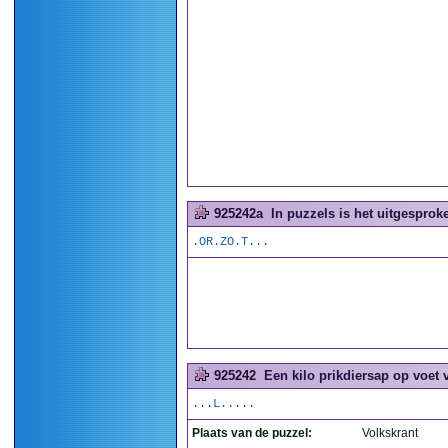
925242a
In puzzels is het uitgesproke
.OR.ZO.T...
925242
Een kilo prikdiersap op voet v
...L.....
Plaats van de puzzel:
Volkskrant