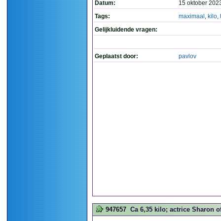
Datum:
15 oktober 202
Tags:
maximaal
,
kilo
,
Gelijkluidende vragen:
Geplaatst door:
pavlov
947657
Ca 6,35 kilo; actrice Sharon o