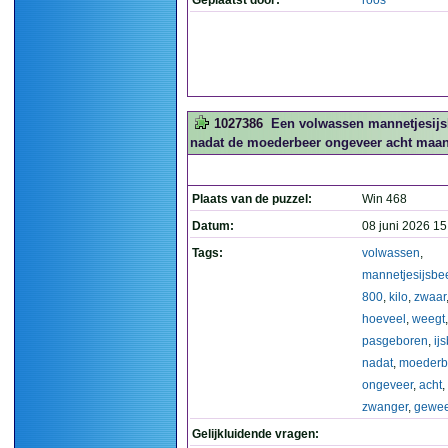
Geplaatst door:
roos
1027386
Een volwassen mannetjesijsb
nadat de moederbeer ongeveer acht maa
Plaats van de puzzel:
Win 468
Datum:
08 juni 2026 15
Tags:
volwassen
,
mannetjesijsbe
800
,
kilo
,
zwaar
hoeveel
,
weegt
,
pasgeboren
,
ij
nadat
,
moederb
ongeveer
,
acht
,
zwanger
,
gewee
Gelijkluidende vragen: