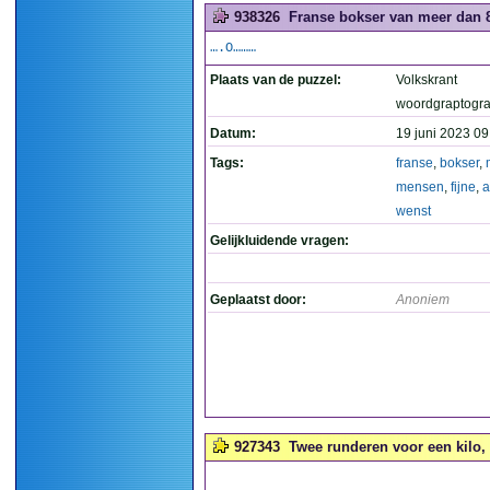
938326
Franse bokser van meer dan 8
….O………
Plaats van de puzzel:
Volkskrant
woordgraptogr
Datum:
19 juni 2023 09
Tags:
franse
,
bokser
,
mensen
,
fijne
,
a
wenst
Gelijkluidende vragen:
Geplaatst door:
Anoniem
927343
Twee runderen voor een kilo, d