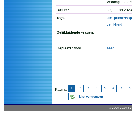
Woordgraptogr
Datum:
30 januari 2023
Tags:
kilo
,
prikdiersap
gelijkheid
Gelijkluidende vragen:
Geplaatst door:
zeeg
1
2
3
4
5
6
7
8
Pagina:
Lijst vernieuwen
© 2005-2026 by 