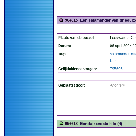
964815
Een salamander van drieduize
Plaats van de puzzel:
Leeuwarder Co
Datum:
06 april 2024 1
Tags:
salamander
,
dr
kilo
Gelijkluidende vragen:
795696
Geplaatst door:
Anoniem
956618
Eenduizendste kilo (4)