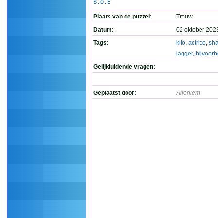
S.O.E
Plaats van de puzzel:
Trouw
Datum:
02 oktober 202
Tags:
kilo
,
actrice
,
sha
jagger
,
bijvoorb
Gelijkluidende vragen:
Geplaatst door:
Anoniem