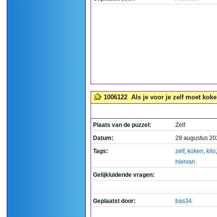
1006122
Als je voor je zelf moet koken
Plaats van de puzzel:
Zelf
Datum:
28 augustus 20
Tags:
zelf
,
koken
,
kilo
hiervan
Gelijkluidende vragen:
Geplaatst door:
bas34