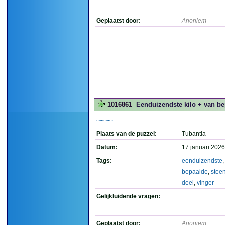
Geplaatst door:
Anoniem
1016861
Eenduizendste kilo + van bep
………….
Plaats van de puzzel:
Tubantia
Datum:
17 januari 2026
Tags:
eenduizendste
bepaalde
,
stee
deel
,
vinger
Gelijkluidende vragen:
Geplaatst door:
Anoniem