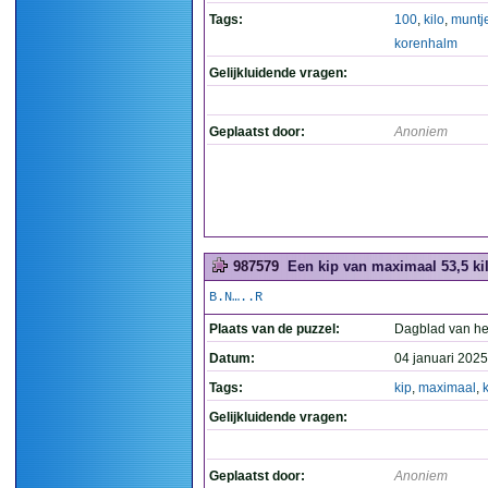
Tags:
100
,
kilo
,
muntj
korenhalm
Gelijkluidende vragen:
Geplaatst door:
Anoniem
987579
Een kip van maximaal 53,5 kil
B.N…..R
Plaats van de puzzel:
Dagblad van he
Datum:
04 januari 2025
Tags:
kip
,
maximaal
,
k
Gelijkluidende vragen:
Geplaatst door:
Anoniem