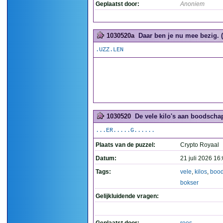
Geplaatst door:
Anoniem
1030520a
Daar ben je nu mee bezig. (
.UZZ.LEN
1030520
De vele kilo's aan boodscha
...ER.....G......
Plaats van de puzzel:
Crypto Royaal
Datum:
21 juli 2026 16
Tags:
vele
,
kilos
,
boo
bokser
Gelijkluidende vragen: