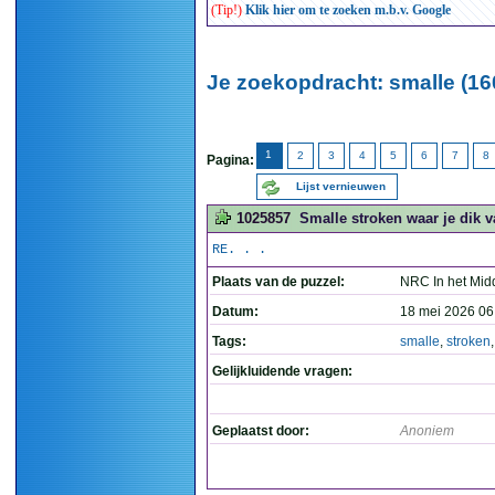
(Tip!)
Klik hier om te zoeken m.b.v. Google
Je zoekopdracht: smalle (16
1
2
3
4
5
6
7
8
Pagina:
Lijst vernieuwen
1025857
Smalle stroken waar je dik v
RE. . .
Plaats van de puzzel:
NRC In het Mid
Datum:
18 mei 2026 06
Tags:
smalle
,
stroken
Gelijkluidende vragen:
Geplaatst door:
Anoniem