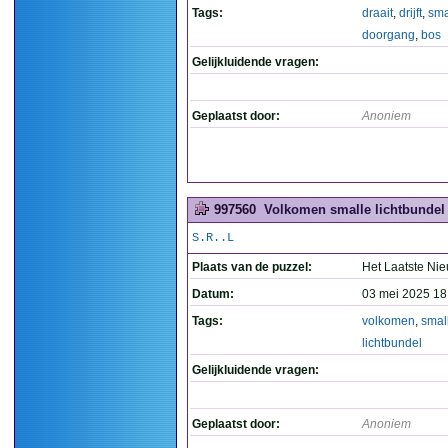
Tags:
draait
,
drijft
,
sma
doorgang
,
bos
Gelijkluidende vragen:
Geplaatst door:
Anoniem
997560
Volkomen smalle lichtbundel 
S.R..L
Plaats van de puzzel:
Het Laatste Ni
Datum:
03 mei 2025 18
Tags:
volkomen
,
smal
lichtbundel
Gelijkluidende vragen:
Geplaatst door:
Anoniem