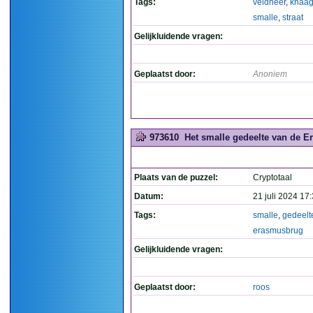
Tags:
veldheer
,
knaag
smalle
,
straat
Gelijkluidende vragen:
Geplaatst door:
Anoniem
973610
Het smalle gedeelte van de E
Plaats van de puzzel:
Cryptotaal
Datum:
21 juli 2024 17
Tags:
smalle
,
gedeelt
erasmusbrug
Gelijkluidende vragen:
Geplaatst door:
roos