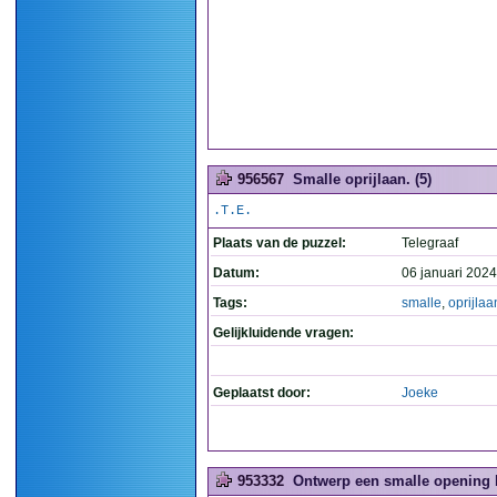
956567
Smalle oprijlaan. (5)
.T.E.
Plaats van de puzzel:
Telegraaf
Datum:
06 januari 2024
Tags:
smalle
,
oprijlaa
Gelijkluidende vragen:
Geplaatst door:
Joeke
953332
Ontwerp een smalle opening b