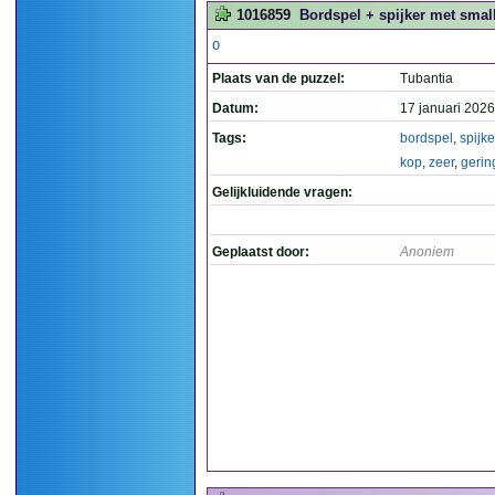
1016859
Bordspel + spijker met small
O
Plaats van de puzzel:
Tubantia
Datum:
17 januari 2026
Tags:
bordspel
,
spijke
kop
,
zeer
,
gerin
Gelijkluidende vragen:
Geplaatst door:
Anoniem