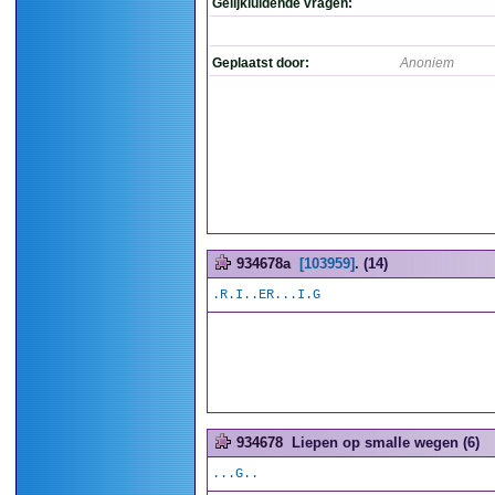
Gelijkluidende vragen:
Geplaatst door:
Anoniem
934678a
[103959]
. (14)
.R.I..ER...I.G
934678
Liepen op smalle wegen (6)
...G..