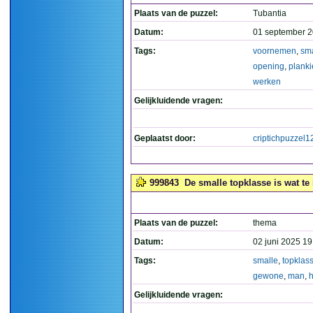
Plaats van de puzzel:
Tubantia
Datum:
01 september 2
Tags:
voornemen
,
sma
opening
,
planki
werken
Gelijkluidende vragen:
Geplaatst door:
criptichpuzzel1
999843
De smalle topklasse is wat te 
Plaats van de puzzel:
thema
Datum:
02 juni 2025 19
Tags:
smalle
,
topklas
gewone
,
man
,
Gelijkluidende vragen: