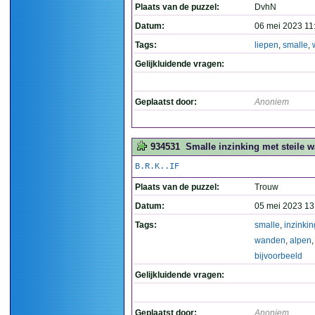
Plaats van de puzzel:
DvhN
Datum:
06 mei 2023 11
Tags:
liepen
,
smalle
,
Gelijkluidende vragen:
Geplaatst door:
Anoniem
934531
Smalle inzinking met steile w
B.R.K..IF
Plaats van de puzzel:
Trouw
Datum:
05 mei 2023 13
Tags:
smalle
,
inzinkin
wanden
,
alpen
,
bijvoorbeeld
Gelijkluidende vragen:
Geplaatst door:
Anoniem