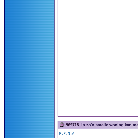
969718
In zo'n smalle woning kan me
P.P.N.A