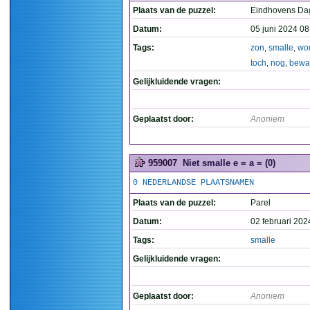
Plaats van de puzzel:
Eindhovens Da
Datum:
05 juni 2024 08
Tags:
zon
,
smalle
,
wo
toch
,
nog
,
bewa
Gelijkluidende vragen:
Geplaatst door:
Anoniem
959007
Niet smalle e = a = (0)
0 NEDERLANDSE PLAATSNAMEN
Plaats van de puzzel:
Parel
Datum:
02 februari 202
Tags:
smalle
Gelijkluidende vragen:
Geplaatst door:
Anoniem