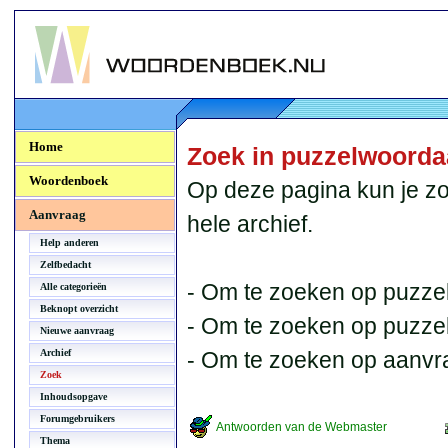
Woordenboek.NU
Home
Zoek in puzzelwoord
Woordenboek
Op deze pagina kun je zo
Aanvraag
hele archief.
Help anderen
Zelfbedacht
- Om te zoeken op puzzel
Alle categorieën
Beknopt overzicht
- Om te zoeken op puzzelb
Nieuwe aanvraag
Archief
- Om te zoeken op aanvr
Zoek
Inhoudsopgave
Forumgebruikers
Antwoorden van de Webmaster
Thema