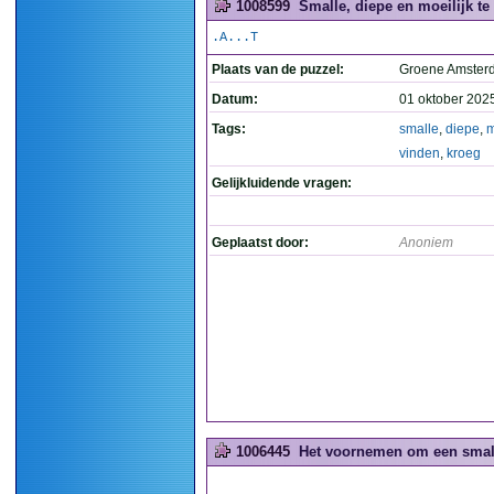
1008599
Smalle, diepe en moeilijk te
.A...T
Plaats van de puzzel:
Groene Amste
Datum:
01 oktober 202
Tags:
smalle
,
diepe
,
m
vinden
,
kroeg
Gelijkluidende vragen:
Geplaatst door:
Anoniem
1006445
Het voornemen om een smalle