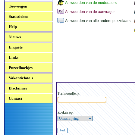
Antwoorden van de moderators
Toevoegen
Antwoorden van de aanvrager
Statistieken
Antwoorden van alle andere puzzelaars
Help
Nieuws
Enquête
Links
Puzzelboekjes
Vakantiefoto's
Disclaimer
Trefwoord(en):
Contact
Zoeken op: