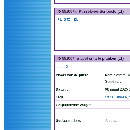
993007a
Puzzelwoordenboek. (11)
.PL.SMI..EL
993007
Stapel smalle planken (11)
.....O.....
Plaats van de puzzel:
Karels crypto D
Standaard
Datum:
08 maart 2025 
Tags:
stapel
,
smalle
,
Gelijkluidende vragen:
Geplaatst door:
Anoniem