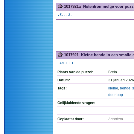
1017921a
Notentrommeltje voor puzze
.E...J.
1017921
Kleine bende in een smalle d
.AN.ET.E
Plaats van de puzzel:
Brein
Datum:
31 januari 2026
Tags:
kleine
,
bende
,
s
doorloop
Gelijkluidende vragen:
Geplaatst door:
Anoniem