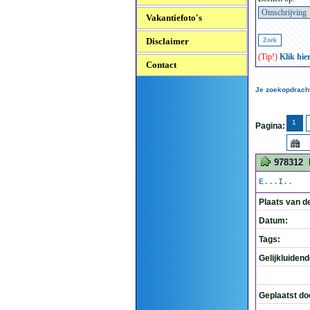
Vakantiefoto's
Disclaimer
(Tip!)
Klik hie
Contact
Je zoekopdracht
1
Pagina:
978312
E...I..
Plaats van d
Datum:
Tags:
Gelijkluiden
Geplaatst do