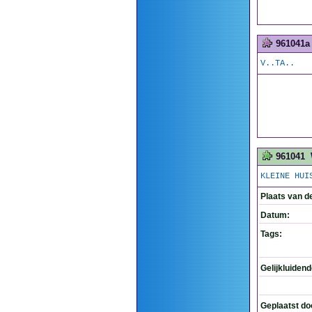
961041a
V..TA..
961041
KLEINE HUI
Plaats van d
Datum:
Tags:
Gelijkluiden
Geplaatst do