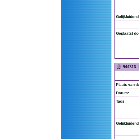
Gelijkluiden
Geplaatst do
944316
Plaats van d
Datum:
Tags:
Gelijkluiden