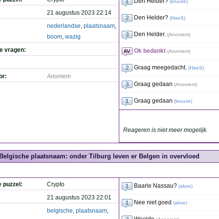
Den Helder?
(
kruuze
)
21 augustus 2023 22:14
Den Helder?
(
HaeS
)
nederlandse
,
plaatsnaam
,
Den Helder.
(
Anoniem
)
boom
,
wazig
de vragen:
Ok bedankt
(
Anoniem
)
Graag meegedacht.
(
HaeS
)
or:
Anoniem
Graag gedaan
(
Anoniem
)
Graag gedaan
(
kruuze
)
Reageren is niet meer mogelijk.
Belgische plaatsnaam: onder Tilburg leven er Belgen in overvloed
e puzzel:
Crypto
Baarle Nassau?
(
akoe
)
21 augustus 2023 22:01
Nee niet goed
(
akoe
)
belgische
,
plaatsnaam
,