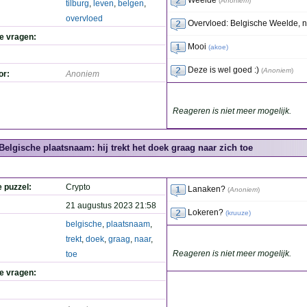
Weelde
(
Anoniem
)
tilburg
,
leven
,
belgen
,
overvloed
Overvloed: Belgische Weelde, ne
de vragen:
Mooi
(
akoe
)
Deze is wel goed :)
(
Anoniem
)
or:
Anoniem
Reageren is niet meer mogelijk.
Belgische plaatsnaam: hij trekt het doek graag naar zich toe
e puzzel:
Crypto
Lanaken?
(
Anoniem
)
21 augustus 2023 21:58
Lokeren?
(
kruuze
)
belgische
,
plaatsnaam
,
trekt
,
doek
,
graag
,
naar
,
Reageren is niet meer mogelijk.
toe
de vragen: