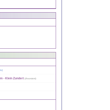
hr
)
am - Klein Zundert
(
Anoniem
)