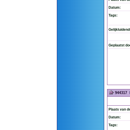
Datum:
Tags:
Gelijkluiden
Geplaatst do
944317
Plaats van d
Datum:
Tags: