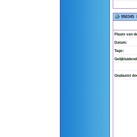
950345
Plaats van d
Datum:
Tags:
Gelijkluiden
Geplaatst do