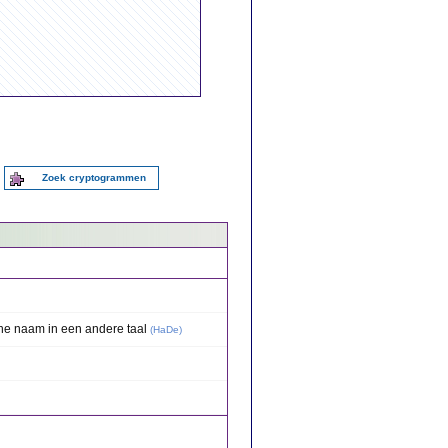
Zoek cryptogrammen
he naam in een andere taal
(
HaDe
)