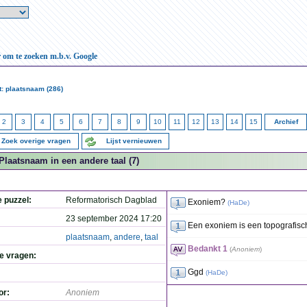
r om te zoeken m.b.v. Google
: plaatsnaam (286)
2
3
4
5
6
7
8
9
10
11
12
13
14
15
Archief
Zoek overige vragen
Lijst vernieuwen
Plaatsnaam in een andere taal (7)
e puzzel:
Reformatorisch Dagblad
Exoniem?
(
HaDe
)
23 september 2024 17:20
Een exoniem is een topografisc
plaatsnaam
,
andere
,
taal
Bedankt 1
(
Anoniem
)
de vragen:
Ggd
(
HaDe
)
or:
Anoniem