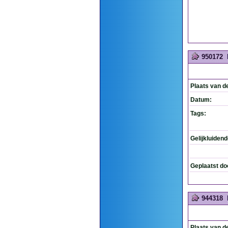
950172
Plaats van d
Datum:
Tags:
Gelijkluiden
Geplaatst do
944318
Plaats van d