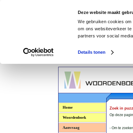
Deze website maakt gebru
We gebruiken cookies om c
om ons websiteverkeer te 
partners voor social media
Details tonen
Woordenboek.NU
Home
Zoek in puz
Op deze pagina
Woordenboek
Aanvraag
- Om te zoeken