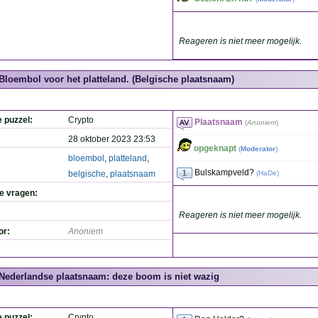
Reageren is niet meer mogelijk.
Bloembol voor het platteland. (Belgische plaatsnaam)
e puzzel:
Crypto
Plaatsnaam
(
Anoniem
)
28 oktober 2023 23:53
opgeknapt
(
Moderator
)
bloembol
,
platteland
,
Bulskampveld?
belgische
,
plaatsnaam
(
HaDe
)
de vragen:
Reageren is niet meer mogelijk.
or:
Anoniem
Nederlandse plaatsnaam: deze boom is niet wazig
e puzzel:
Crypto