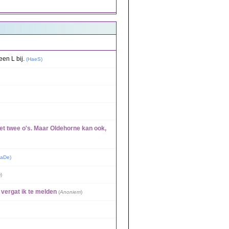
en L bij.
(
HaeS
)
met twee o's. Maar Oldehorne kan ook,
aDe
)
m
)
 vergat ik te melden
(
Anoniem
)