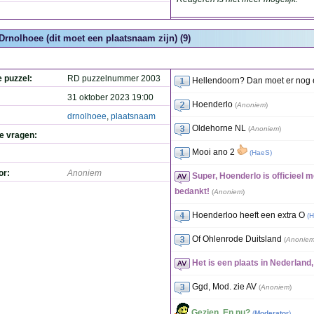
Drnolhoee (dit moet een plaatsnaam zijn) (9)
e puzzel:
RD puzzelnummer 2003
Hellendoorn? Dan moet er nog e
31 oktober 2023 19:00
Hoenderlo
(
Anoniem
)
drnolhoee
,
plaatsnaam
Oldehorne NL
(
Anoniem
)
de vragen:
Mooi ano 2
(
HaeS
)
or:
Anoniem
Super, Hoenderlo is officieel 
bedankt!
(
Anoniem
)
Hoenderloo heeft een extra O
(
H
Of Ohlenrode Duitsland
(
Anonie
Het is een plaats in Nederland,
Ggd, Mod. zie AV
(
Anoniem
)
Gezien. En nu?
(
Moderator
)