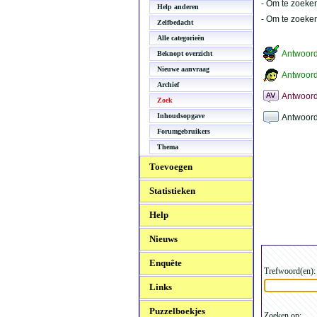
- Om te zoeken
Help anderen
- Om te zoeke
Zelfbedacht
Alle categorieën
Antwoor
Beknopt overzicht
Nieuwe aanvraag
Antwoord
Archief
Antwoord
Zoek
Inhoudsopgave
Antwoord
Forumgebruikers
Thema
Toevoegen
Statistieken
Help
Nieuws
Enquête
Trefwoord(en):
Links
Puzzelboekjes
Zoeken op: