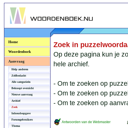
Woordenboek.NU
Home
Zoek in puzzelwoord
Woordenboek
Op deze pagina kun je zo
Aanvraag
hele archief.
Help anderen
Zelfbedacht
- Om te zoeken op puzzel
Alle categorieën
Beknopt overzicht
- Om te zoeken op puzzelb
Nieuwe aanvraag
Archief
- Om te zoeken op aanvr
Zoek
Inhoudsopgave
Forumgebruikers
Antwoorden van de Webmaster
Thema