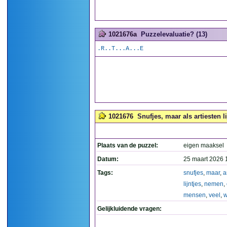
1021676a
Puzzelevaluatie? (13)
.R..T...A...E
1021676
Snufjes, maar als artiesten 
Plaats van de puzzel:
eigen maaksel
Datum:
25 maart 2026 
Tags:
snufjes
,
maar
,
a
lijntjes
,
nemen
,
mensen
,
veel
,
w
Gelijkluidende vragen: