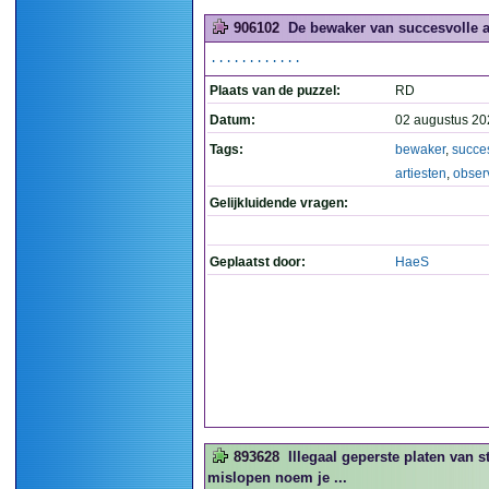
906102
De bewaker van succesvolle ar
............
Plaats van de puzzel:
RD
Datum:
02 augustus 20
Tags:
bewaker
,
succe
artiesten
,
obser
Gelijkluidende vragen:
Geplaatst door:
HaeS
893628
Illegaal geperste platen van 
mislopen noem je ...