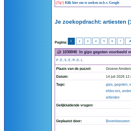
(Tip!)
Klik hier om te zoeken m.b.v. Google
Je zoekopdracht: artiesten (
1
2
3
4
5
6
7
A
Pagina:
1030040
In gips gegoten voorbeeld v
P.E.S.E.M.D.L
Plaats van de puzzel:
Groene Amste
Datum:
14 juli 2026 12
Tags:
gips
,
gegoten
,
ehbo-ers
,
ande
artiesten
Gelijkluidende vragen:
Geplaatst door:
Bovenleeuwen