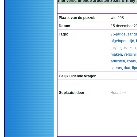
met verschillende artiesten zoals Britne
Plaats van de puzzel:
win 408
Datum:
15 december 2
Tags:
75-jarige
,
zange
afgelopen
,
tijd
,
jasje
,
gestoken
maken
,
verschi
artiesten
,
zoals
spears
,
dua
,
lip
Gelijkluidende vragen:
Geplaatst door:
Anoniem