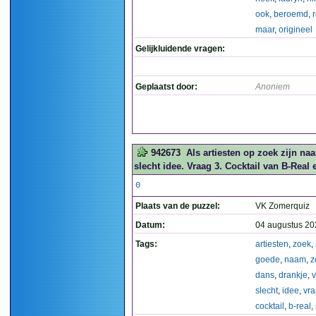
ook
,
beroemd
,
r
maar
,
origineel
Gelijkluidende vragen:
Geplaatst door:
Anoniem
942673
Als artiesten op zoek zijn n
slecht idee. Vraag 3. Cocktail van B-Real 
0
Plaats van de puzzel:
VK Zomerquiz
Datum:
04 augustus 20
Tags:
artiesten
,
zoek
,
goede
,
naam
,
z
dans
,
drankje
,
slecht
,
idee
,
vr
cocktail
,
b-real
,