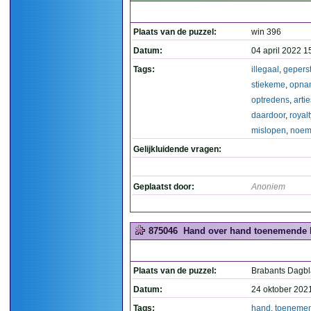
Plaats van de puzzel:
win 396
Datum:
04 april 2022 1
Tags:
illegaal
,
gepers
stiekeme
,
opna
optredens
,
arti
daardoor
,
royal
mislopen
,
noe
Gelijkluidende vragen:
Geplaatst door:
Anoniem
875046
Hand over hand toenemende be
Plaats van de puzzel:
Brabants Dagb
Datum:
24 oktober 202
Tags:
hand
,
toeneme