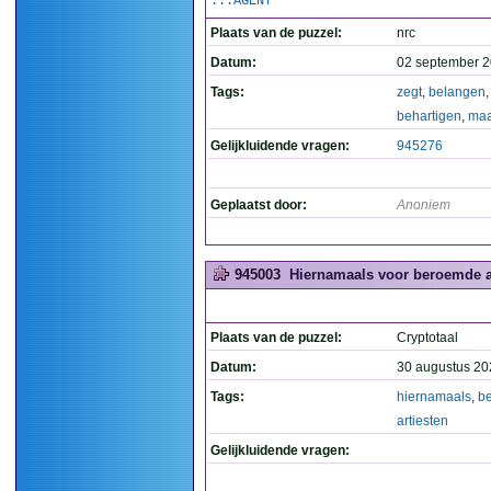
...AGENT
Plaats van de puzzel:
nrc
Datum:
02 september 2
Tags:
zegt
,
belangen
behartigen
,
maa
Gelijkluidende vragen:
945276
Geplaatst door:
Anoniem
945003
Hiernamaals voor beroemde ar
Plaats van de puzzel:
Cryptotaal
Datum:
30 augustus 20
Tags:
hiernamaals
,
b
artiesten
Gelijkluidende vragen: