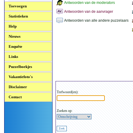
Antwoorden van de moderators
Toevoegen
Antwoorden van de aanvrager
Statistieken
Antwoorden van alle andere puzzelaars
Help
Nieuws
Enquête
Links
Puzzelboekjes
Vakantiefoto's
Disclaimer
Trefwoord(en):
Contact
Zoeken op: