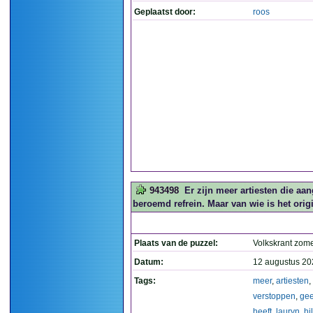
Geplaatst door:
roos
943498
Er zijn meer artiesten die aa
beroemd refrein. Maar van wie is het orig
Plaats van de puzzel:
Volkskrant zom
Datum:
12 augustus 20
Tags:
meer
,
artiesten
,
verstoppen
,
ge
heeft
,
lauryn
,
hil