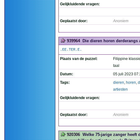
Gelijkluidende vragen:
Geplaatst door:
Anoniem
939964
Die dieren horen derderangs ar
.EE.TER.E.
Plaats van de puzzel:
Filippine klassi
taal
Datum:
05 juli 2023 07
Tags:
dieren
,
horen
,
d
artiesten
Gelijkluidende vragen:
Geplaatst door:
Anoniem
920306
Welke 75-jarige zanger heeft 