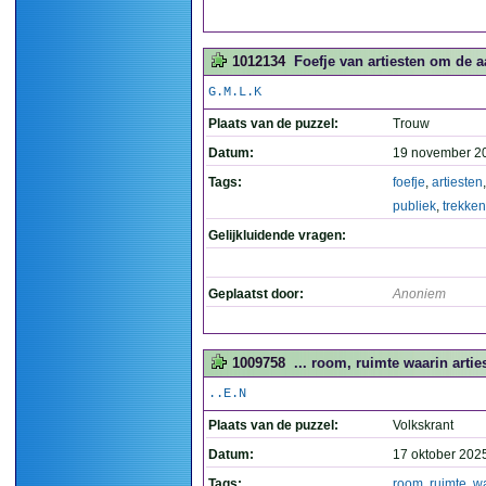
1012134
Foefje van artiesten om de a
G.M.L.K
Plaats van de puzzel:
Trouw
Datum:
19 november 2
Tags:
foefje
,
artiesten
publiek
,
trekken
Gelijkluidende vragen:
Geplaatst door:
Anoniem
1009758
... room, ruimte waarin artie
..E.N
Plaats van de puzzel:
Volkskrant
Datum:
17 oktober 202
Tags:
room
,
ruimte
,
w