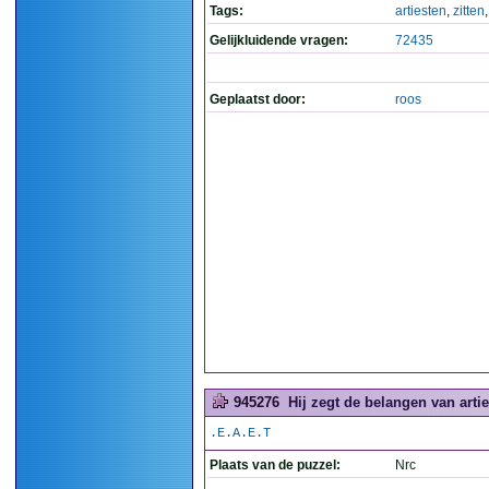
Tags:
artiesten
,
zitten
Gelijkluidende vragen:
72435
Geplaatst door:
roos
945276
Hij zegt de belangen van artie
.E.A.E.T
Plaats van de puzzel:
Nrc