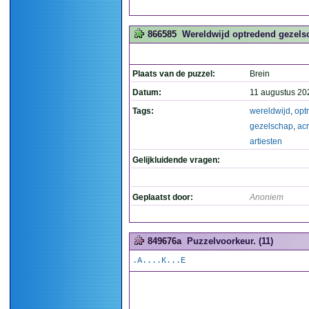
866585
Wereldwijd optredend gezelsch
Plaats van de puzzel:
Brein
Datum:
11 augustus 20
Tags:
wereldwijd
,
opt
gezelschap
,
ac
artiesten
Gelijkluidende vragen:
Geplaatst door:
Anoniem
849676a
Puzzelvoorkeur. (11)
.A....K...E