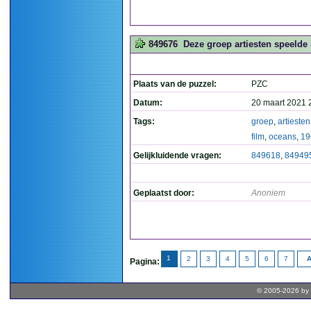
849676
Deze groep artiesten speelde i
Plaats van de puzzel:
PZC
Datum:
20 maart 2021 
Tags:
groep
,
artiesten
film
,
oceans
,
19
Gelijkluidende vragen:
849618
,
84949
Geplaatst door:
Anoniem
1
2
3
4
5
6
7
A
Pagina:
© 2005-2026 by 