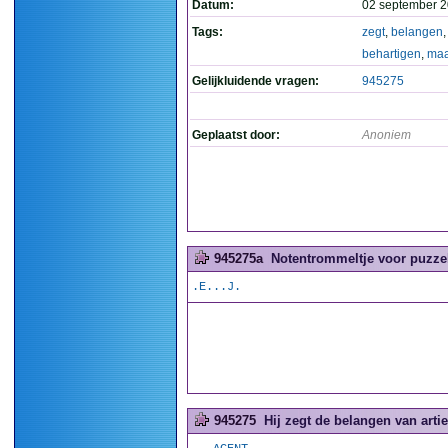
Datum:
02 september 2
Tags:
zegt
,
belangen
behartigen
,
maa
Gelijkluidende vragen:
945275
Geplaatst door:
Anoniem
945275a
Notentrommeltje voor puzzel
.E...J.
945275
Hij zegt de belangen van artie