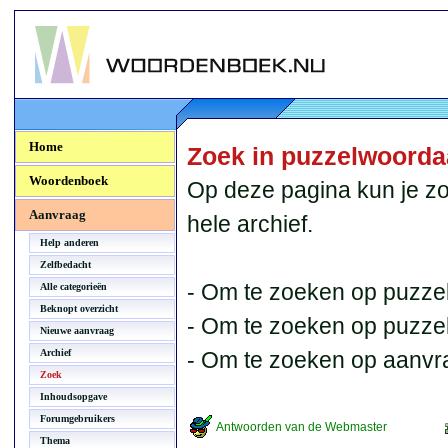
Woordenboek.NU
Home
Zoek in puzzelwoord
Woordenboek
Op deze pagina kun je zo
Aanvraag
hele archief.
Help anderen
Zelfbedacht
- Om te zoeken op puzzel
Alle categorieën
Beknopt overzicht
- Om te zoeken op puzzelb
Nieuwe aanvraag
Archief
- Om te zoeken op aanvr
Zoek
Inhoudsopgave
Forumgebruikers
Antwoorden van de Webmaster
Thema