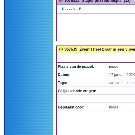
957635a
Stapel puzzelboekjes. (12)
..K....A..E.
957635
Zwemt heel braaf in een vijver
Plaats van de puzzel:
moes
Datum:
17 januari 2024
Tags:
zwemt
,
heel
,
br
Gelijkluidende vragen:
Geplaatst door:
moes