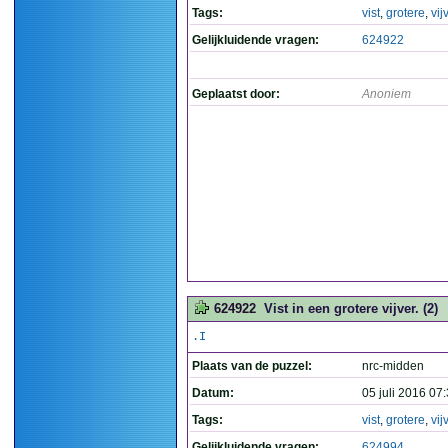
Tags:
vist
,
grotere
,
vij
Gelijkluidende vragen:
624922
Geplaatst door:
Anoniem
624922
Vist in een grotere vijver. (2)
.I
Plaats van de puzzel:
nrc-midden
Datum:
05 juli 2016 07
Tags:
vist
,
grotere
,
vij
Gelijkluidende vragen:
624994