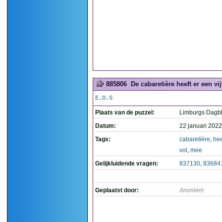
885806
De cabaretière heeft er een vij
E.O.S
Plaats van de puzzel:
Limburgs Dagb
Datum:
22 januari 2022
Tags:
cabaretière
,
hee
vol
,
mee
Gelijkluidende vragen:
837130
,
83684
Geplaatst door:
Anoniem