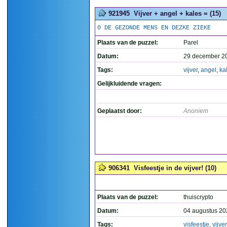
921945
Vijver + angel + kales = (15)
0 DE GEZONDE MENS EN DEZKE ZIEKE
Plaats van de puzzel:
Parel
Datum:
29 december 2
Tags:
vijver
,
angel
,
ka
Gelijkluidende vragen:
Geplaatst door:
Anoniem
906341
Visfeestje in de vijver! (10)
Plaats van de puzzel:
thuiscrypto
Datum:
04 augustus 20
Tags:
visfeestje
,
vijver