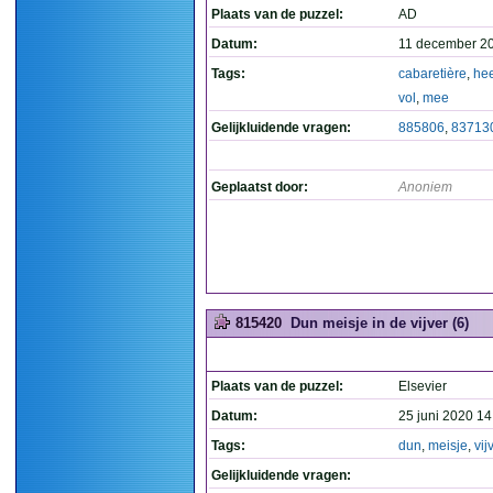
Plaats van de puzzel:
AD
Datum:
11 december 2
Tags:
cabaretière
,
hee
vol
,
mee
Gelijkluidende vragen:
885806
,
83713
Geplaatst door:
Anoniem
815420
Dun meisje in de vijver (6)
Plaats van de puzzel:
Elsevier
Datum:
25 juni 2020 14
Tags:
dun
,
meisje
,
vij
Gelijkluidende vragen: