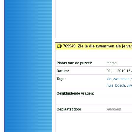
769949
Zie je die zwemmen als je vanu
Plaats van de puzzel:
thema
Datum:
01 juli 2019 16
Tags:
zie
,
zwemmen
,
huis
,
bosch
,
vij
Gelijkluidende vragen:
Geplaatst door:
Anoniem