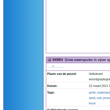
849804
Grote waterspuiter in vijver s
...T......
Plaats van de puzzel:
Volkskrant
woordgraptogr
Datum:
22 maart 2021 
Tags:
grote
,
waterspui
spuit
,
ook
,
prov
kruid