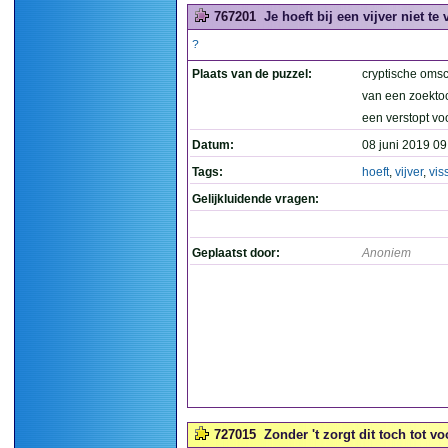
767201
Je hoeft bij een vijver niet te 
?
Plaats van de puzzel:
cryptische omsc
van een zoekto
een verstopt v
Datum:
08 juni 2019 09
Tags:
hoeft
,
vijver
,
vis
Gelijkluidende vragen:
Geplaatst door:
Anoniem
727015
Zonder 't zorgt dit toch tot vo