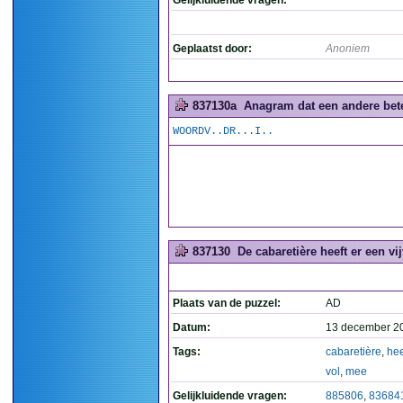
Gelijkluidende vragen:
Geplaatst door:
Anoniem
837130a
Anagram dat een andere betek
WOORDV..DR...I..
837130
De cabaretière heeft er een vij
Plaats van de puzzel:
AD
Datum:
13 december 2
Tags:
cabaretière
,
hee
vol
,
mee
Gelijkluidende vragen:
885806
,
83684