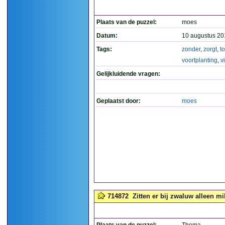
Plaats van de puzzel:
moes
Datum:
10 augustus 20
Tags:
zonder
,
zorgt
,
t
voortplanting
,
v
Gelijkluidende vragen:
Geplaatst door:
moes
714872
Zitten er bij zwaluw alleen mil