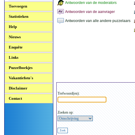
Antwoorden van de moderators
Toevoegen
Antwoorden van de aanvrager
Statistieken
Antwoorden van alle andere puzzelaars
Help
Nieuws
Enquête
Links
Puzzelboekjes
Vakantiefoto's
Disclaimer
Trefwoord(en):
Contact
Zoeken op: