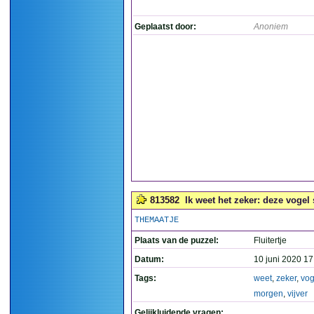
Geplaatst door:
Anoniem
813582
Ik weet het zeker: deze vogel s
THEMAATJE
Plaats van de puzzel:
Fluitertje
Datum:
10 juni 2020 17
Tags:
weet
,
zeker
,
vog
morgen
,
vijver
Gelijkluidende vragen: