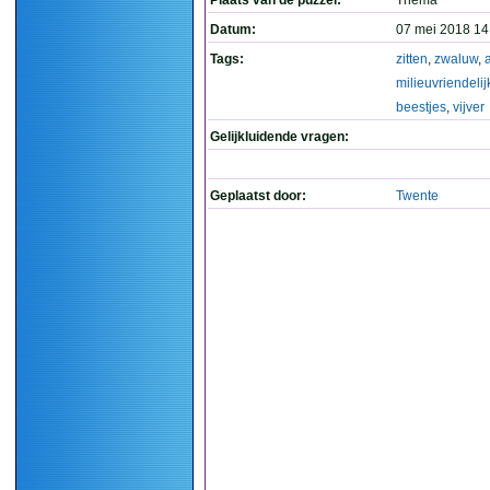
Plaats van de puzzel:
Thema
Datum:
07 mei 2018 14
Tags:
zitten
,
zwaluw
,
milieuvriendelij
beestjes
,
vijver
Gelijkluidende vragen:
Geplaatst door:
Twente