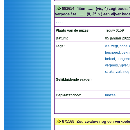
883654
"Een ....... (vis, 4) zegt boo
verpoos / te ....... (8, 25 h.) een vijver koo
....
Plaats van de puzzel:
Trouw 6159
Datum:
05 januari 2022
Tags:
vis
,
zegt
,
boos
,
besnoeid
,
bekn
bekort
,
aangen
verpoos
,
vijver
,
straks
,
zult
,
nog
Gelijkluidende vragen:
Geplaatst door:
mozes
875568
Zou zwaluw nog een verkoelen