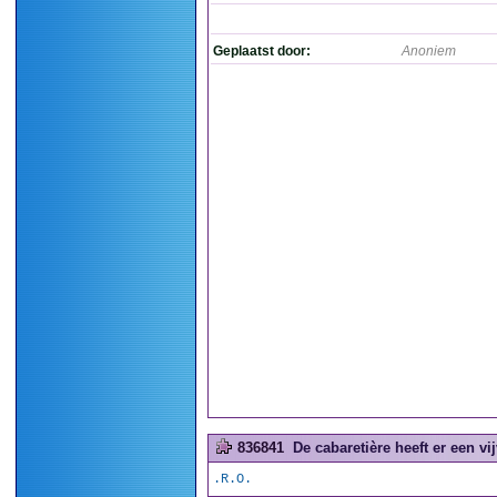
Geplaatst door:
Anoniem
836841
De cabaretière heeft er een vij
.R.O.