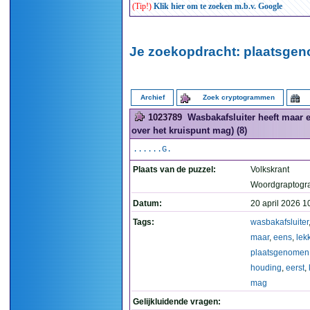
(Tip!)
Klik hier om te zoeken m.b.v. Google
Je zoekopdracht: plaatsgen
Archief
Zoek cryptogrammen
1023789
Wasbakafsluiter heeft maar 
over het kruispunt mag) (8)
......G.
Plaats van de puzzel:
Volkskrant
Woordgraptogr
Datum:
20 april 2026 1
Tags:
wasbakafsluiter
maar
,
eens
,
lek
plaatsgenomen
houding
,
eerst
,
mag
Gelijkluidende vragen: