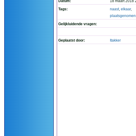
Datum:
18 maart 2018 
Tags:
naast
,
elkaar
,
plaatsgenomen
Gelijkluidende vragen:
Geplaatst door:
Itakker