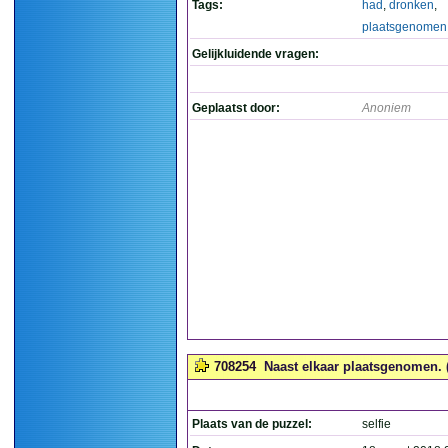
Tags:
had
,
dronken
,
plaatsgenomen
Gelijkluidende vragen:
Geplaatst door:
Anoniem
708254
Naast elkaar plaatsgenomen. (
Plaats van de puzzel:
selfie