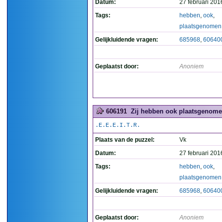
Datum:
27 februari 201
Tags:
hebben
,
ook
,
plaatsgenomen
Gelijkluidende vragen:
685968
,
60640
Geplaatst door:
Anoniem
606191
Zij hebben ook plaatsgenome
.E.E.E.I.T.R.
Plaats van de puzzel:
Vk
Datum:
27 februari 201
Tags:
hebben
,
ook
,
plaatsgenomen
Gelijkluidende vragen:
685968
,
60640
Geplaatst door:
Anoniem