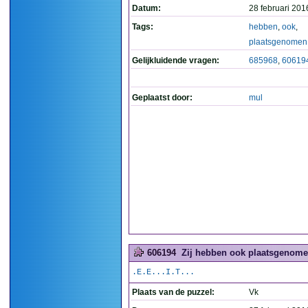
Datum:
28 februari 201
Tags:
hebben
,
ook
,
plaatsgenomen
Gelijkluidende vragen:
685968
,
60619
Geplaatst door:
mul
606194
Zij hebben ook plaatsgenome
.E.E...I.T...
Plaats van de puzzel:
Vk