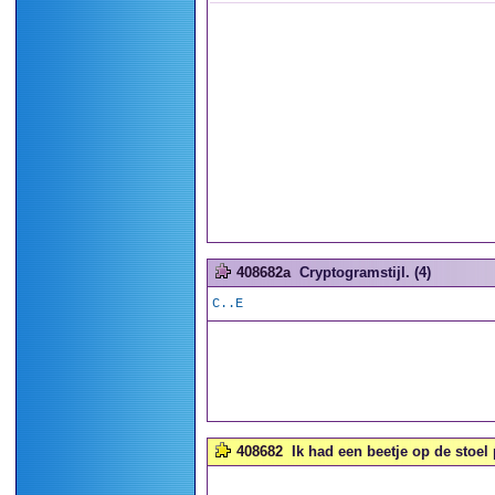
408682a
Cryptogramstijl. (4)
C..E
408682
Ik had een beetje op de stoel