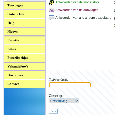
Antwoorden van de moderators
Toevoegen
Antwoorden van de aanvrager
Statistieken
Antwoorden van alle andere puzzelaars
Help
Nieuws
Enquête
Links
Puzzelboekjes
Vakantiefoto's
Disclaimer
Trefwoord(en):
Contact
Zoeken op: