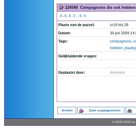
124540
Compagnons die ook hebben 
.E.E.E.I..E.S
Plaats van de puzzel:
cr.t.8 blz.28
Datum:
30 juli 2009 14
Tags:
compagnons
,
o
hebben
,
plaat
Gelijkluidende vragen:
Geplaatst door:
Anoniem
Archief
Zoek cryptogrammen
© 2005-2026 by 