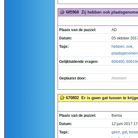
685968
Zij hebben ook plaatsgenomen
Plaats van de puzzel:
AD
Datum:
05 oktober 201
Tags:
hebben
,
ook
,
plaatsgenomen
Gelijkluidende vragen:
606400
,
60619
Geplaatst door:
Anoniem
670802
Er is geen gat tussen te krijg
Plaats van de puzzel:
thema
Datum:
12 juni 2017 17
Tags:
geen
,
gat
,
tuss