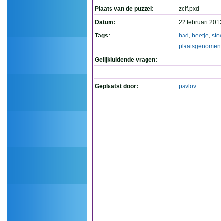
Plaats van de puzzel:
zelf.pxd
Datum:
22 februari 201
Tags:
had
,
beetje
,
sto
plaatsgenomen
Gelijkluidende vragen:
Geplaatst door:
pavlov