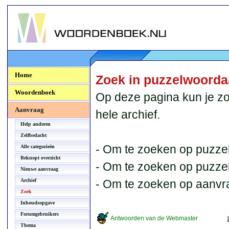
Woordenboek.NU
Home
Zoek in puzzelwoord
Woordenboek
Op deze pagina kun je zo
Aanvraag
hele archief.
Help anderen
Zelfbedacht
- Om te zoeken op puzzel
Alle categorieën
Beknopt overzicht
- Om te zoeken op puzzelb
Nieuwe aanvraag
Archief
- Om te zoeken op aanvr
Zoek
Inhoudsopgave
Forumgebruikers
Antwoorden van de Webmaster
Thema