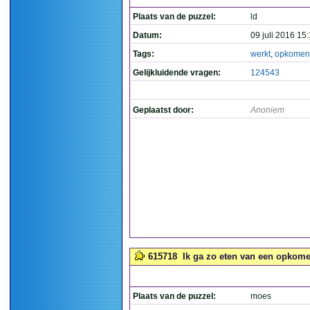
Plaats van de puzzel:
ld
Datum:
09 juli 2016 15
Tags:
werkt
,
opkomen
Gelijkluidende vragen:
124543
Geplaatst door:
Anoniem
615718
Ik ga zo eten van een opkomen
Plaats van de puzzel:
moes