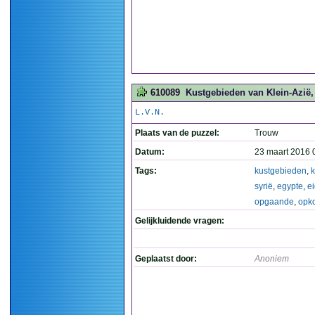
610089
Kustgebieden van Klein-Azië, 
L.V.N.
Plaats van de puzzel:
Trouw
Datum:
23 maart 2016 
Tags:
kustgebieden
,
k
syrië
,
egypte
,
ei
opgaande
,
opk
Gelijkluidende vragen:
Geplaatst door:
Anoniem