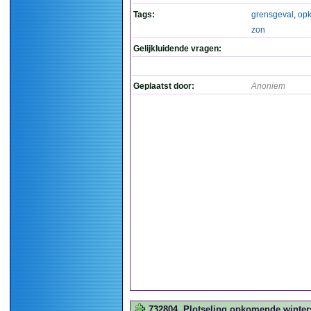
Tags:
grensgeval
,
op
zon
Gelijkluidende vragen:
Geplaatst door:
Anoniem
732804
Plotseling opkomende winters