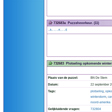
732683a
Puzzelvoorkeur. (11)
.A....K...E
732683
Plotseling opkomende winters
Plaats van de puzzel:
BN De Stem
Datum:
22 september 2
Tags:
plotseling
,
opk
winterstorm
,
ca
noord-amerika
Gelijkluidende vragen:
732804