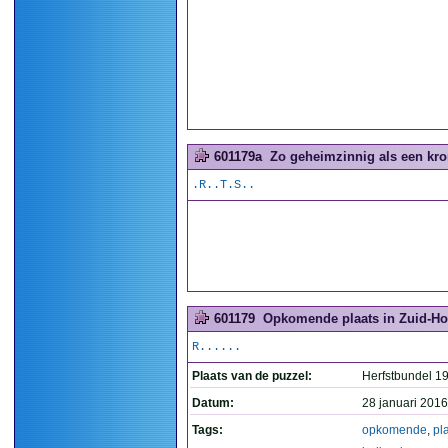
601179a
Zo geheimzinnig als een kro
.R..T.S..
601179
Opkomende plaats in Zuid-Hol
R......
Plaats van de puzzel:
Herfstbundel 1
Datum:
28 januari 2016
Tags:
opkomende
,
pl