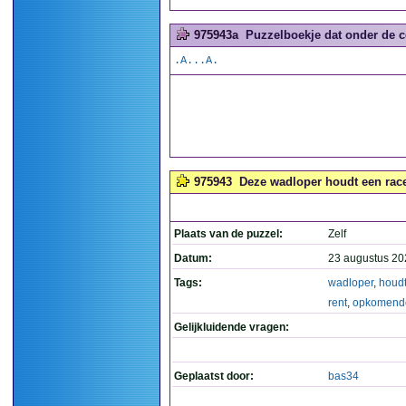
975943a
Puzzelboekje dat onder de co
.A...A.
975943
Deze wadloper houdt een race
Plaats van de puzzel:
Zelf
Datum:
23 augustus 20
Tags:
wadloper
,
houd
rent
,
opkomend
Gelijkluidende vragen:
Geplaatst door:
bas34