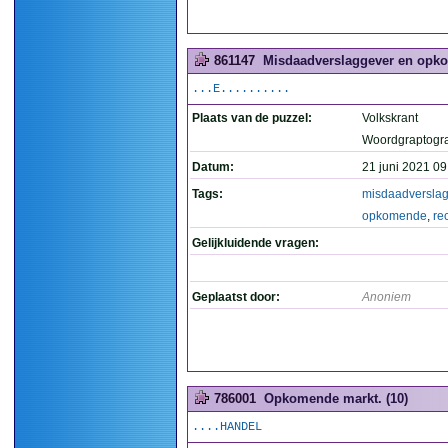
861147
Misdaadverslaggever en opko
...E..........
Plaats van de puzzel:
Volkskrant
Woordgraptogr
Datum:
21 juni 2021 09
Tags:
misdaadversla
opkomende
,
re
Gelijkluidende vragen:
Geplaatst door:
Anoniem
786001
Opkomende markt. (10)
....HANDEL