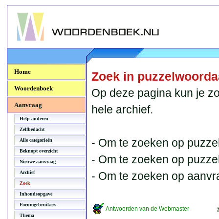
Woordenboek.NU
Home
Zoek in puzzelwoord
Woordenboek
Op deze pagina kun je zo
Aanvraag
hele archief.
Help anderen
Zelfbedacht
- Om te zoeken op puzzel
Alle categorieën
Beknopt overzicht
- Om te zoeken op puzzelb
Nieuwe aanvraag
Archief
- Om te zoeken op aanvr
Zoek
Inhoudsopgave
Forumgebruikers
Antwoorden van de Webmaster
Thema