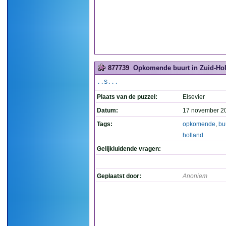
877739
Opkomende buurt in Zuid-Hol
..S...
Plaats van de puzzel:
Elsevier
Datum:
17 november 2
Tags:
opkomende
,
bu
holland
Gelijkluidende vragen:
Geplaatst door:
Anoniem