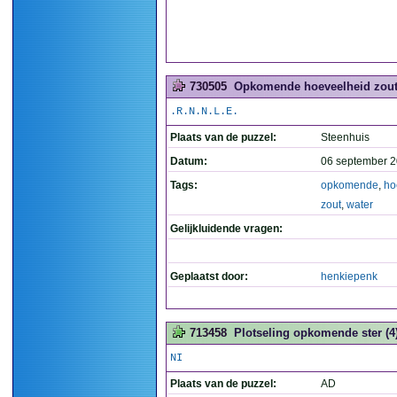
730505
Opkomende hoeveelheid zout 
.R.N.N.L.E.
Plaats van de puzzel:
Steenhuis
Datum:
06 september 2
Tags:
opkomende
,
ho
zout
,
water
Gelijkluidende vragen:
Geplaatst door:
henkiepenk
713458
Plotseling opkomende ster (4
NI
Plaats van de puzzel:
AD