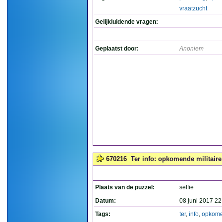
vraatzucht
Gelijkluidende vragen:
Geplaatst door:
Anoniem
670216
Ter info: opkomende militaire
Plaats van de puzzel:
selfie
Datum:
08 juni 2017 22
Tags:
ter
,
info
,
opkom