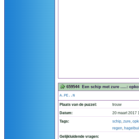
659544
Een schip met zure .....: opk
A.PE..N
Plaats van de puzzel:
trouw
Datum:
20 maart 2017 
Tags:
schip
,
zure
,
op
regen
,
hagelbui
Gelijkluidende vragen: