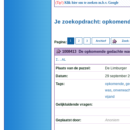
(Tip!)
Klik hier om te zoeken m.b.v. Google
Je zoekopdracht: opkomend
1
2
3
Archief
Zoek 
Pagina:
1008413
De opkomende gedachte was:
I..AL
Plaats van de puzzel:
De Limburger
Datum:
29 september 2
Tags:
opkomende
,
ge
was
,
onverwach
vijand
Gelijkluidende vragen:
Geplaatst door:
Anoniem