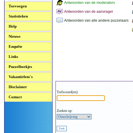
Antwoorden van de moderators
Toevoegen
Antwoorden van de aanvrager
Statistieken
Antwoorden van alle andere puzzelaars
Help
Nieuws
Enquête
Links
Puzzelboekjes
Vakantiefoto's
Disclaimer
Trefwoord(en):
Contact
Zoeken op: