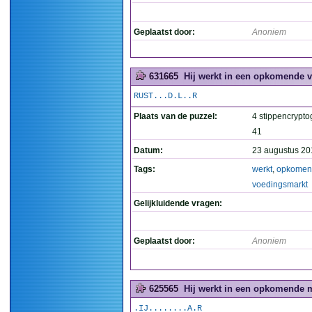
Geplaatst door:
Anoniem
631665
Hij werkt in een opkomende v
RUST...D.L..R
Plaats van de puzzel:
4 stippencrypto
41
Datum:
23 augustus 20
Tags:
werkt
,
opkomen
voedingsmarkt
Gelijkluidende vragen:
Geplaatst door:
Anoniem
625565
Hij werkt in een opkomende m
.IJ........A.R