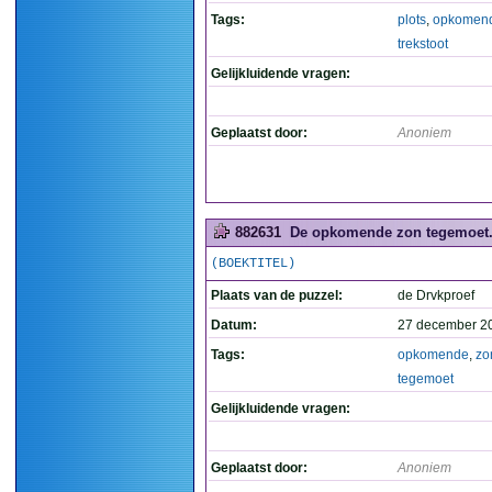
Tags:
plots
,
opkomen
trekstoot
Gelijkluidende vragen:
Geplaatst door:
Anoniem
882631
De opkomende zon tegemoet. 
(BOEKTITEL)
Plaats van de puzzel:
de Drvkproef
Datum:
27 december 2
Tags:
opkomende
,
zo
tegemoet
Gelijkluidende vragen:
Geplaatst door:
Anoniem