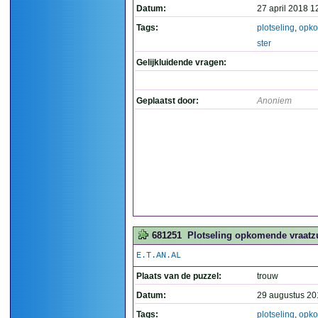
Datum:
27 april 2018 1
Tags:
plotseling
,
opk
ster
Gelijkluidende vragen:
Geplaatst door:
Anoniem
681251
Plotseling opkomende vraatzu
E.T.AN.AL
Plaats van de puzzel:
trouw
Datum:
29 augustus 20
Tags:
plotseling
,
opk