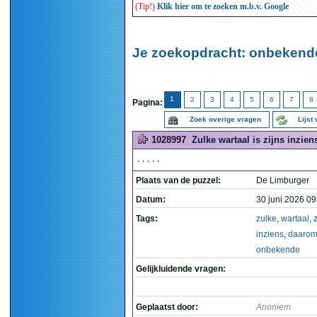
(Tip!)
Klik hier om te zoeken m.b.v. Google
Je zoekopdracht: onbekende
1
2
3
4
5
6
7
8
Pagina:
Zoek overige vragen
Lijst
1028997
Zulke wartaal is zijns inzie
.....
Plaats van de puzzel:
De Limburger
Datum:
30 juni 2026 09
Tags:
zulke
,
wartaal
,
z
inziens
,
daaro
onbekende
Gelijkluidende vragen:
Geplaatst door:
Anoniem