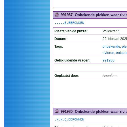
991987
Onbekende plekken waar rivie
.....E.EBRONNEN
Plaats van de puzzel:
Volkskrant
Datum:
22 februari 202
Tags:
onbekende
,
pl
rivieren
,
ontspr
Gelijkluidende vragen:
991980
Geplaatst door:
Anoniem
991980
Onbekende plekken waar rivie
.N.N.E.EBRONNEN