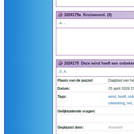
1024179a
Kruiswoord. (4)
.A..
1024179
Deze wind heeft een onbeken
.O.A.
Plaats van de puzzel:
Dagblad van he
Datum:
25 april 2026 1
Tags:
wind
,
heeft
,
onb
uitwerking
,
net
,
Gelijkluidende vragen:
Geplaatst door:
Anoniem