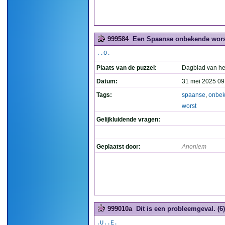
999584
Een Spaanse onbekende worst
..O.
Plaats van de puzzel:
Dagblad van he
Datum:
31 mei 2025 09
Tags:
spaanse
,
onbe
worst
Gelijkluidende vragen:
Geplaatst door:
Anoniem
999010a
Dit is een probleemgeval. (6)
.U..E.