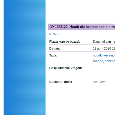
1023122
Houdt als heerser ook die t
D.N.S.
Plaats van de puzzel:
Dagblad van he
Datum:
11 april 2026 1
Tags:
houdt
,
heerser
,
tweede
,
onbek
Gelijkluidende vragen:
Geplaatst door:
Anoniem