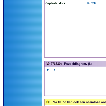
Geplaatst door:
HARMPJE
976730a
Puzzeldiagram. (8)
.E...A..
976730
Zo kan ook een naamloze onbek