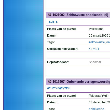
1021002
Zelfbewuste onbekende. (6)
.E.E.E
Plaats van de puzzel:
Volkskrant
Datum:
15 maart 2026 
Tags:
zelfbewuste
,
on
Gelijkluidende vragen:
487434
Geplaatst door:
Anoniem
1013907
Onbekende vertegenwoordige
GEHEIMAGENTEN
Plaats van de puzzel:
Telegraaf (Vrij)
Datum:
13 december 2
Tags:
onbekende
,