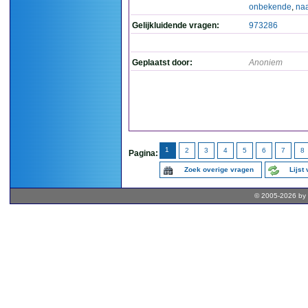
onbekende
,
na
Gelijkluidende vragen:
973286
Geplaatst door:
Anoniem
1
2
3
4
5
6
7
8
Pagina:
Zoek overige vragen
Lijst
© 2005-2026 by 