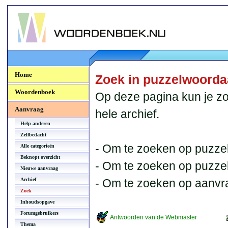
Woordenboek.NU
Home
Zoek in puzzelwoord
Woordenboek
Op deze pagina kun je zo
Aanvraag
hele archief.
Help anderen
Zelfbedacht
- Om te zoeken op puzzel
Alle categorieën
Beknopt overzicht
- Om te zoeken op puzzelb
Nieuwe aanvraag
Archief
- Om te zoeken op aanvr
Zoek
Inhoudsopgave
Forumgebruikers
Antwoorden van de Webmaster
Thema