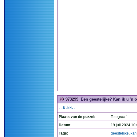
973299
Een geestelijke? Kan ik u 'n
..N.NN..
Plaats van de puzzel:
Telegraaf
Datum:
19 juli 2024 10
Tags:
geestelijke
,
kan