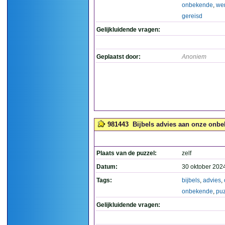
onbekende
,
we
gereisd
Gelijkluidende vragen:
Geplaatst door:
Anoniem
981443
Bijbels advies aan onze onbek
Plaats van de puzzel:
zelf
Datum:
30 oktober 202
Tags:
bijbels
,
advies
,
onbekende
,
puz
Gelijkluidende vragen: