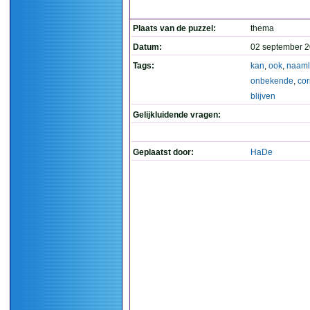
Plaats van de puzzel:
thema
Datum:
02 september 2
Tags:
kan
,
ook
,
naaml
onbekende
,
cor
blijven
Gelijkluidende vragen:
Geplaatst door:
HaDe