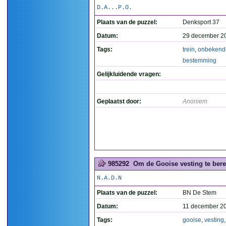
D.A...P.O.
Plaats van de puzzel:
Denksport 37
Datum:
29 december 2
Tags:
trein
,
onbekend
bestemming
Gelijkluidende vragen:
Geplaatst door:
Anoniem
985292
Om de Gooise vesting te bere
N.A.D.N
Plaats van de puzzel:
BN De Stem
Datum:
11 december 2
Tags:
gooise
,
vesting