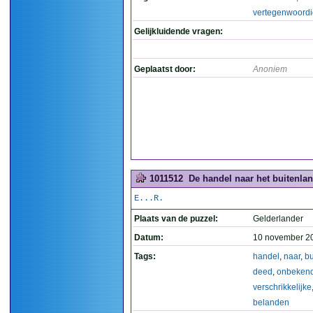
vertegenwoordi
Gelijkluidende vragen:
Geplaatst door:
Anoniem
1011512
De handel naar het buitenlan
E...R.
Plaats van de puzzel:
Gelderlander
Datum:
10 november 2
Tags:
handel
,
naar
,
bu
deed
,
onbeken
verschrikkelijke
belanden