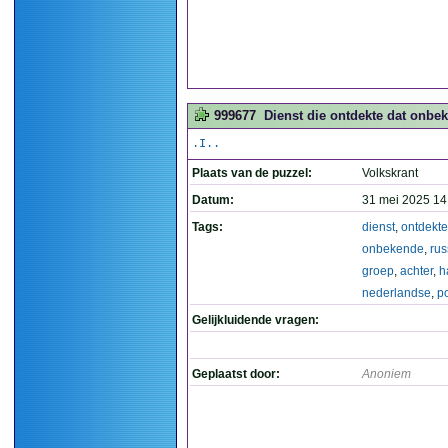
999677
Dienst die ontdekte dat onbek
.I..
Plaats van de puzzel:
Volkskrant
Datum:
31 mei 2025 14
Tags:
dienst
,
ontdekte
onbekende
,
rus
groep
,
achter
,
h
nederlandse
,
po
Gelijkluidende vragen:
Geplaatst door:
Anoniem