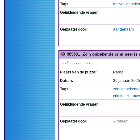
Tags:
dusver
,
onbeke
Gelijkluidende vragen:
Geplaatst door:
aangenaam
989591
Zo'n onbekende crimineel is n
...E..........
Plaats van de puzzel:
Parool
Datum:
25 januari 2025
Tags:
zon
,
onbekend
crimineel
,
trouw
Gelijkluidende vragen:
Geplaatst door:
Anoniem