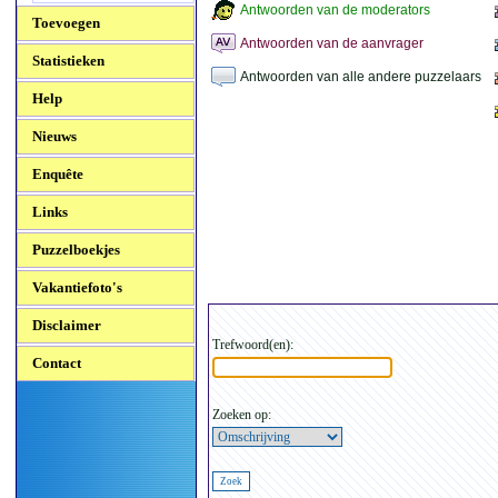
Antwoorden van de moderators
Toevoegen
Antwoorden van de aanvrager
Statistieken
Antwoorden van alle andere puzzelaars
Help
Nieuws
Enquête
Links
Puzzelboekjes
Vakantiefoto's
Disclaimer
Trefwoord(en):
Contact
Zoeken op: