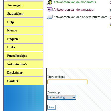
Antwoorden van de moderators
Toevoegen
Antwoorden van de aanvrager
Statistieken
Antwoorden van alle andere puzzelaars
Help
Nieuws
Enquête
Links
Puzzelboekjes
Vakantiefoto's
Disclaimer
Trefwoord(en):
Contact
Zoeken op: