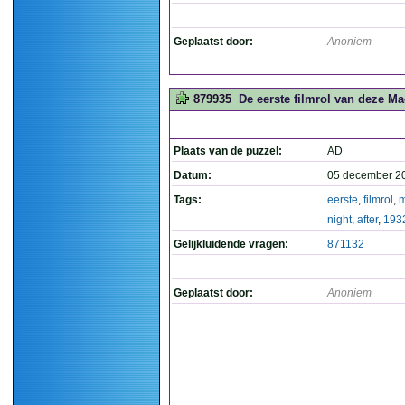
Geplaatst door:
Anoniem
879935
De eerste filmrol van deze Mae
Plaats van de puzzel:
AD
Datum:
05 december 2
Tags:
eerste
,
filmrol
,
night
,
after
,
193
Gelijkluidende vragen:
871132
Geplaatst door:
Anoniem