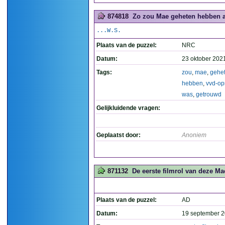
874818
Zo zou Mae geheten hebben a
...W.S.
Plaats van de puzzel:
NRC
Datum:
23 oktober 202
Tags:
zou
,
mae
,
gehe
hebben
,
vvd-opr
was
,
getrouwd
Gelijkluidende vragen:
Geplaatst door:
Anoniem
871132
De eerste filmrol van deze Mae 
Plaats van de puzzel:
AD
Datum:
19 september 2