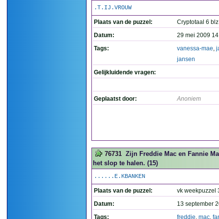
.T.IJ.VROUW
Plaats van de puzzel:
Cryptotaal 6 blz
Datum:
29 mei 2009 14
Tags:
vanessa-mae
,
j
jansen
Gelijkluidende vragen:
Geplaatst door:
Anoniem
76731
Zijn Freddie Mac en Fannie Ma
het slop te halen. (15)
......E.KBANKEN
Plaats van de puzzel:
vk weekpuzzel
Datum:
13 september 2
Tags:
freddie
,
mac
,
fa