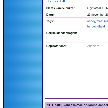
.E....N.T.R
Plaats van de puzzel:
Cryptotaal 11, 
Datum:
23 november 2
Tags:
abbey
,
mae
,
zo
beroemdheid
Gelijkluidende vragen:
Geplaatst door:
Anoniem
115403
Vanessa-Mae of Janine Jansen