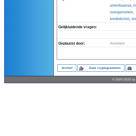
amerikaanse
,
o
overgenomen
,
kredietcrisis
,
sl
Gelijkluidende vragen:
Geplaatst door:
Anoniem
Archief
Zoek cryptogrammen
© 2005-2026 by 