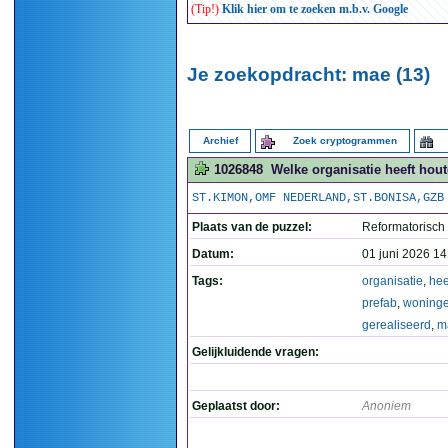
(Tip!)
Klik hier om te zoeken m.b.v. Google
Je zoekopdracht: mae (13)
Archief
Zoek cryptogrammen
1026848
Welke organisatie heeft hou
ST.KIMON,OMF NEDERLAND,ST.BONISA,GZB
Plaats van de puzzel:
Reformatorisch
Datum:
01 juni 2026 14
Tags:
organisatie
,
hee
prefab
,
woning
gerealiseerd
,
m
Gelijkluidende vragen:
Geplaatst door:
Anoniem