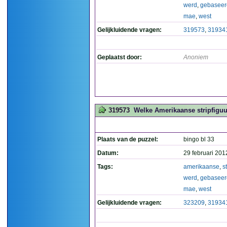
werd
,
gebaseer
mae
,
west
Gelijkluidende vragen:
319573
,
31934
Geplaatst door:
Anoniem
319573
Welke Amerikaanse stripfiguu
Plaats van de puzzel:
bingo bl 33
Datum:
29 februari 201
Tags:
amerikaanse
,
s
werd
,
gebaseer
mae
,
west
Gelijkluidende vragen:
323209
,
31934