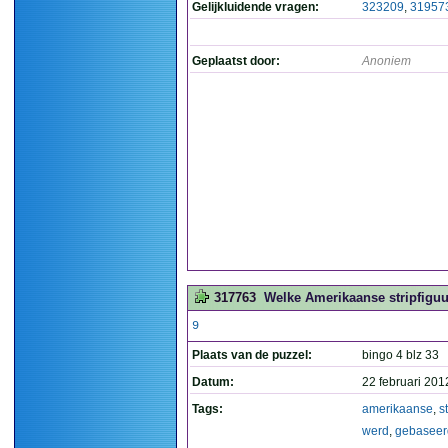
Gelijkluidende vragen:
323209
,
31957
Geplaatst door:
Anoniem
317763
Welke Amerikaanse stripfiguu
9
Plaats van de puzzel:
bingo 4 blz 33
Datum:
22 februari 201
Tags:
amerikaanse
,
s
werd
,
gebaseer