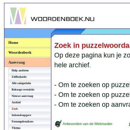
Woordenboek.NU
Home
Zoek in puzzelwoord
Woordenboek
Op deze pagina kun je zo
Aanvraag
hele archief.
Help anderen
Zelfbedacht
- Om te zoeken op puzzel
Alle categorieën
Beknopt overzicht
- Om te zoeken op puzzelb
Nieuwe aanvraag
Archief
- Om te zoeken op aanvr
Zoek
Inhoudsopgave
Forumgebruikers
Antwoorden van de Webmaster
Thema