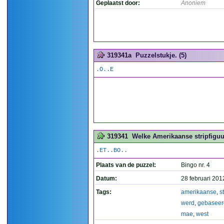
Geplaatst door:
Anoniem
319341a
Puzzelstukje. (5)
.O..E
319341
Welke Amerikaanse stripfiguu
.ET..BO..
Plaats van de puzzel:
Bingo nr. 4
Datum:
28 februari 201
Tags:
amerikaanse
,
s
werd
,
gebaseer
mae
,
west