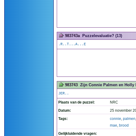
983743a
Puzzelevaluatie? (13)
.R..T...A...E
983743
Zijn Connie Palmen en Holly 
JER..
Plaats van de puzzel:
NRC
Datum:
25 november 2
Tags:
connie
,
palmen
mae
,
brood
Gelijkluidende vragen: