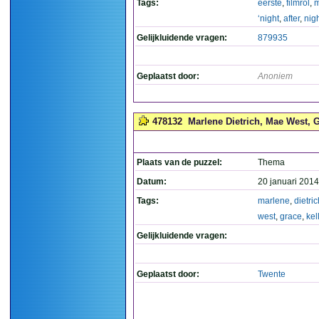
Tags:
eerste
,
filmrol
,
‘night
,
after
,
nigh
Gelijkluidende vragen:
879935
Geplaatst door:
Anoniem
478132
Marlene Dietrich, Mae West, Gr
Plaats van de puzzel:
Thema
Datum:
20 januari 2014
Tags:
marlene
,
dietric
west
,
grace
,
kel
Gelijkluidende vragen:
Geplaatst door:
Twente