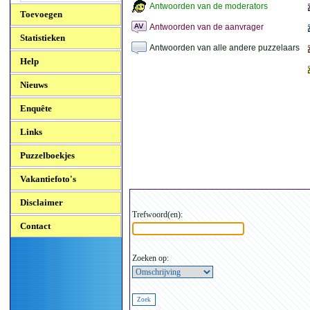
Antwoorden van de moderators
Toevoegen
Antwoorden van de aanvrager
Statistieken
Antwoorden van alle andere puzzelaars
Help
Nieuws
Enquête
Links
Puzzelboekjes
Vakantiefoto's
Disclaimer
Trefwoord(en):
Contact
Zoeken op: