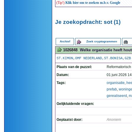
(Tip!)
Klik hier om te zoeken m.b.v. Google
Je zoekopdracht: sot (1)
Archief
Zoek cryptogrammen
1026848
Welke organisatie heeft hou
ST.KIMON,OMF NEDERLAND,ST.BONISA,GZB
Plaats van de puzzel:
Reformatorisch
Datum:
01 juni 2026 14
Tags:
organisatie
,
hee
prefab
,
woning
gerealiseerd
,
m
Gelijkluidende vragen:
Geplaatst door:
Anoniem