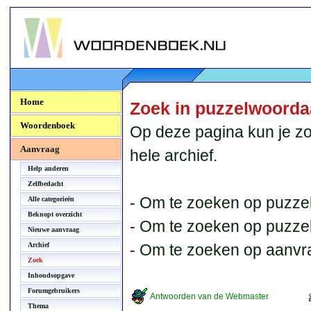
Woordenboek.NU
Home
Zoek in puzzelwoord
Woordenboek
Op deze pagina kun je zo
Aanvraag
hele archief.
Help anderen
Zelfbedacht
- Om te zoeken op puzzel
Alle categorieën
Beknopt overzicht
- Om te zoeken op puzzelb
Nieuwe aanvraag
Archief
- Om te zoeken op aanvr
Zoek
Inhoudsopgave
Forumgebruikers
Antwoorden van de Webmaster
Thema