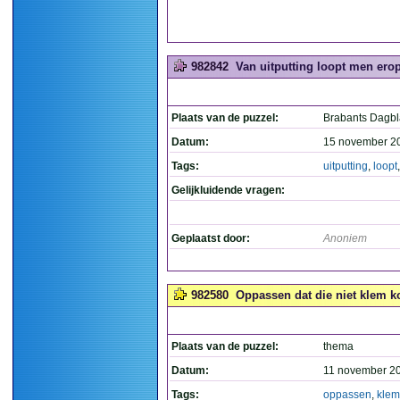
982842
Van uitputting loopt men erop
Plaats van de puzzel:
Brabants Dagb
Datum:
15 november 2
Tags:
uitputting
,
loopt
Gelijkluidende vragen:
Geplaatst door:
Anoniem
982580
Oppassen dat die niet klem ko
Plaats van de puzzel:
thema
Datum:
11 november 2
Tags:
oppassen
,
klem