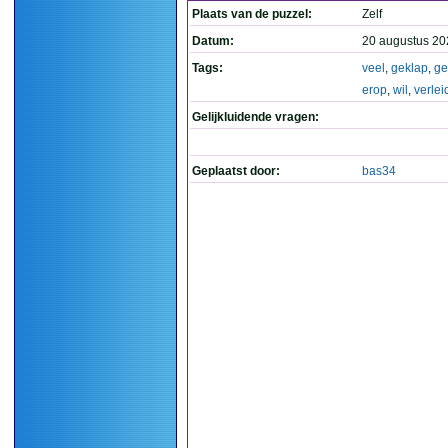
Plaats van de puzzel:
Zelf
Datum:
20 augustus 20
Tags:
veel
,
geklap
,
ge
erop
,
wil
,
verlei
Gelijkluidende vragen:
Geplaatst door:
bas34