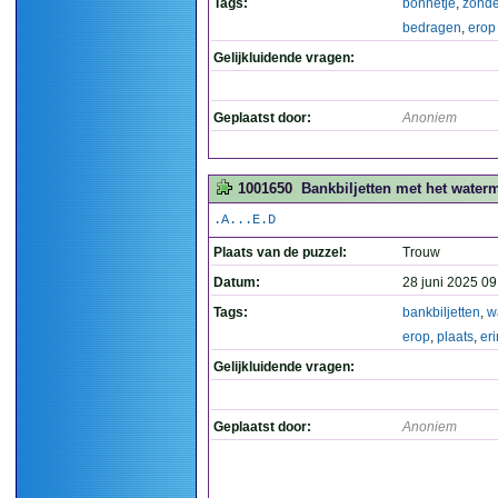
Tags:
bonnetje
,
zonde
bedragen
,
erop
Gelijkluidende vragen:
Geplaatst door:
Anoniem
1001650
Bankbiljetten met het waterm
.A...E.D
Plaats van de puzzel:
Trouw
Datum:
28 juni 2025 09
Tags:
bankbiljetten
,
w
erop
,
plaats
,
eri
Gelijkluidende vragen:
Geplaatst door:
Anoniem