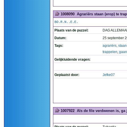
1008090
Agrariërs staan (erop) te tr
BO.R.N..E.E.
Plaats van de puzzel:
DAG ALLEMAA
Datum:
25 september 2
Tags:
agrariërs
,
staan
trappelen
,
gaan
Gelijkluidende vragen:
Geplaatst door:
Jefke07
1007922
Als de file verdwenen is, ga j