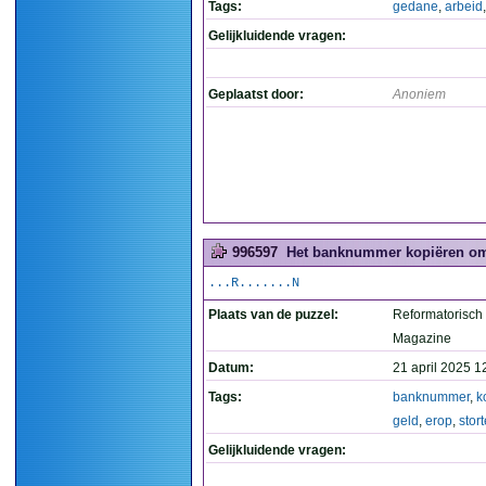
Tags:
gedane
,
arbeid
Gelijkluidende vragen:
Geplaatst door:
Anoniem
996597
Het banknummer kopiëren om h
...R.......N
Plaats van de puzzel:
Reformatorisch
Magazine
Datum:
21 april 2025 1
Tags:
banknummer
,
k
geld
,
erop
,
stor
Gelijkluidende vragen: