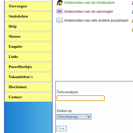
Antwoorden van de moderators
Toevoegen
Antwoorden van de aanvrager
Statistieken
Antwoorden van alle andere puzzelaars
Help
Nieuws
Enquête
Links
Puzzelboekjes
Vakantiefoto's
Disclaimer
Trefwoord(en):
Contact
Zoeken op: