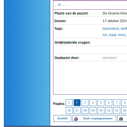
..M...
Plaats van de puzzel:
De Groene Ams
Datum:
17 oktober 202
Tags:
bijzondere
,
leef
los
,
slaat
,
mooi
Gelijkluidende vragen:
Geplaatst door:
Anoniem
2
1
3
4
5
6
7
8
Pagina:
26
27
28
29
30
31
32
33
Archief
Zoek cryptogrammen