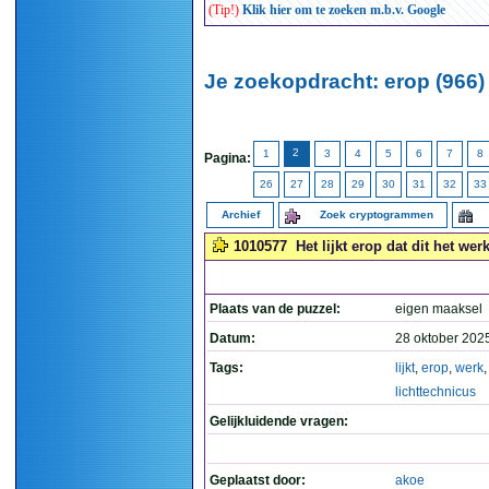
(Tip!)
Klik hier om te zoeken m.b.v. Google
Je zoekopdracht: erop (966)
2
1
3
4
5
6
7
8
Pagina:
26
27
28
29
30
31
32
33
Archief
Zoek cryptogrammen
1010577
Het lijkt erop dat dit het wer
Plaats van de puzzel:
eigen maaksel
Datum:
28 oktober 202
Tags:
lijkt
,
erop
,
werk
,
lichttechnicus
Gelijkluidende vragen:
Geplaatst door:
akoe