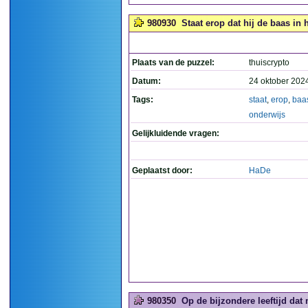
980930
Staat erop dat hij de baas in h
Plaats van de puzzel:
thuiscrypto
Datum:
24 oktober 202
Tags:
staat
,
erop
,
baa
onderwijs
Gelijkluidende vragen:
Geplaatst door:
HaDe
980350
Op de bijzondere leeftijd dat 