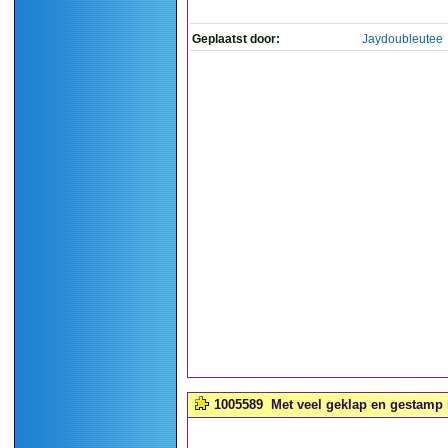
Geplaatst door:
Jaydoubleutee
1005589
Met veel geklap en gestamp li