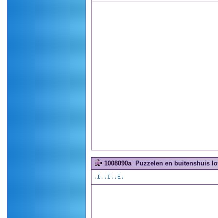
1008090a
Puzzelen en buitenshuis lot
.I..I..E.