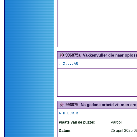
996875a
Vakkenvuller die naar oploss
..Z....AR
996875
Na gedane arbeid zit men erop
A.H.E.W.R.
Plaats van de puzzel:
Parool
Datum:
25 april 2025 0