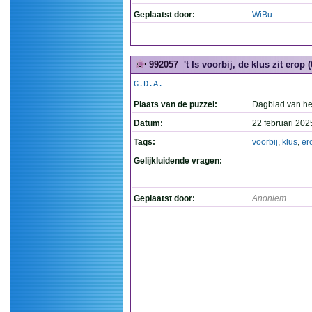
Geplaatst door:
WiBu
992057
't Is voorbij, de klus zit erop (
G.D.A.
Plaats van de puzzel:
Dagblad van he
Datum:
22 februari 202
Tags:
voorbij
,
klus
,
er
Gelijkluidende vragen:
Geplaatst door:
Anoniem