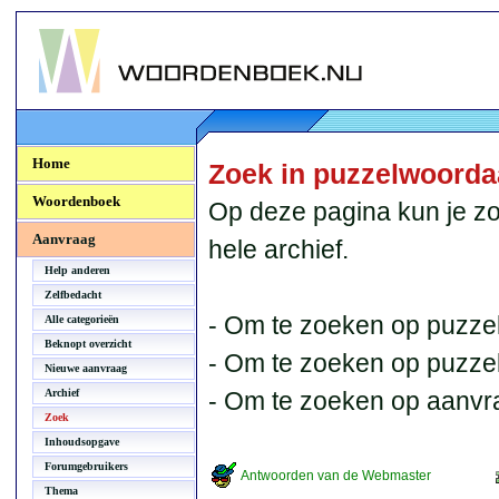
Woordenboek.NU
Home
Zoek in puzzelwoord
Woordenboek
Op deze pagina kun je zo
Aanvraag
hele archief.
Help anderen
Zelfbedacht
- Om te zoeken op puzzel
Alle categorieën
Beknopt overzicht
- Om te zoeken op puzzelb
Nieuwe aanvraag
Archief
- Om te zoeken op aanvr
Zoek
Inhoudsopgave
Forumgebruikers
Antwoorden van de Webmaster
Thema