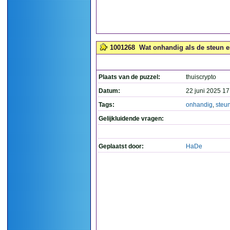
1001268
Wat onhandig als de steun er
Plaats van de puzzel:
thuiscrypto
Datum:
22 juni 2025 17
Tags:
onhandig
,
steu
Gelijkluidende vragen:
Geplaatst door:
HaDe