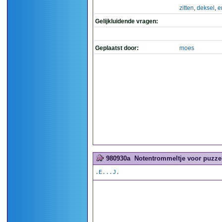
zitten
,
deksel
,
e
Gelijkluidende vragen:
Geplaatst door:
moes
980930a
Notentrommeltje voor puzzel
.E...J.