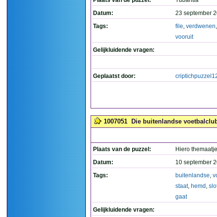
Plaats van de puzzel:
Tubantia
Datum:
23 september 2
Tags:
file
,
verdwenen
vooruit
Gelijkluidende vragen:
Geplaatst door:
criptichpuzzel1
1007051
Die buitenlandse voetbalclub 
Plaats van de puzzel:
Hiero themaatj
Datum:
10 september 2
Tags:
buitenlandse
,
v
staat
,
hemd
,
slo
gaat
Gelijkluidende vragen: