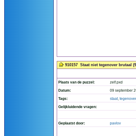
910157
Staat niet tegenover brutaal (9
Plaats van de puzzel:
zelf.pxd
Datum:
09 september 2
Tags:
staat
,
tegenover
Gelijkluidende vragen:
Geplaatst door:
pavlov