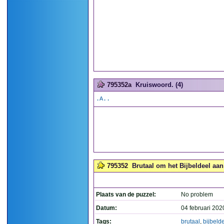
795352a
Kruiswoord. (4)
.A..
795352
Brutaal om het Bijbeldeel aan
Plaats van de puzzel:
No problem
Datum:
04 februari 202
Tags:
brutaal
,
bijbeld