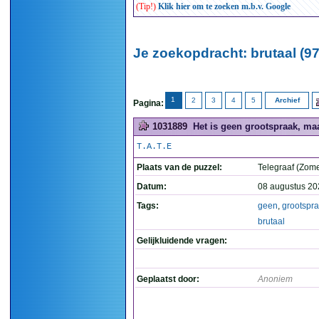
(Tip!)
Klik hier om te zoeken m.b.v. Google
Je zoekopdracht: brutaal (97
1
2
3
4
5
Archief
Pagina:
1031889
Het is geen grootspraak, maa
T.A.T.E
Plaats van de puzzel:
Telegraaf (Zome
Datum:
08 augustus 20
Tags:
geen
,
grootspr
brutaal
Gelijkluidende vragen:
Geplaatst door:
Anoniem