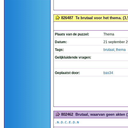
826487
Te brutaal voor het thema. (3,
Plaats van de puzzel:
Thema
Datum:
21 september 2
Tags:
brutaal
,
thema
Gelijkluidende vragen:
Geplaatst door:
bas34
802462
Brutaal, waarvan geen akten (
.N.D.C.E.D.N