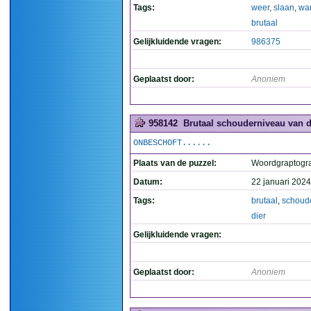
Tags:
weer
,
slaan
,
wa
brutaal
Gelijkluidende vragen:
986375
Geplaatst door:
Anoniem
958142
Brutaal schouderniveau van di
ONBESCHOFT......
Plaats van de puzzel:
Woordgraptogr
Datum:
22 januari 2024
Tags:
brutaal
,
schoud
dier
Gelijkluidende vragen:
Geplaatst door:
Anoniem