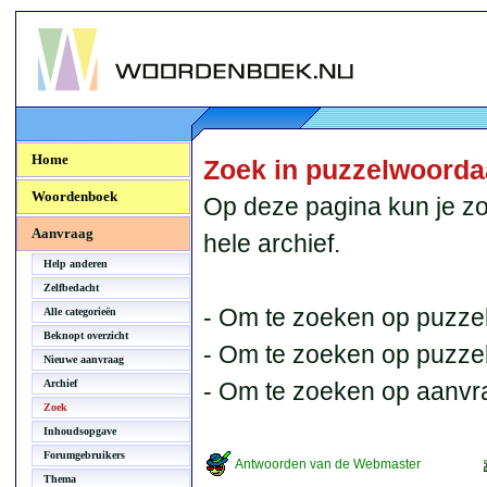
Woordenboek.NU
Home
Zoek in puzzelwoord
Woordenboek
Op deze pagina kun je zo
Aanvraag
hele archief.
Help anderen
Zelfbedacht
- Om te zoeken op puzzel
Alle categorieën
Beknopt overzicht
- Om te zoeken op puzzelb
Nieuwe aanvraag
Archief
- Om te zoeken op aanvr
Zoek
Inhoudsopgave
Forumgebruikers
Antwoorden van de Webmaster
Thema