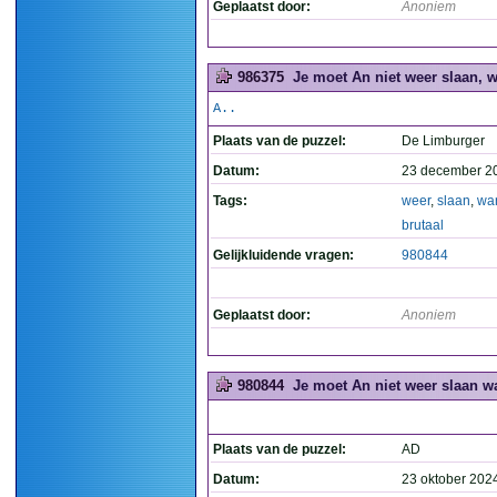
Geplaatst door:
Anoniem
986375
Je moet An niet weer slaan, wa
A..
Plaats van de puzzel:
De Limburger
Datum:
23 december 2
Tags:
weer
,
slaan
,
wa
brutaal
Gelijkluidende vragen:
980844
Geplaatst door:
Anoniem
980844
Je moet An niet weer slaan wa
Plaats van de puzzel:
AD
Datum:
23 oktober 202