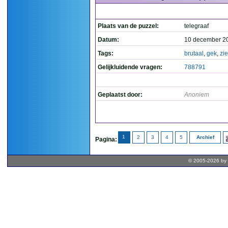
Plaats van de puzzel:
telegraaf
Datum:
10 december 2
Tags:
brutaal
,
gek
,
zi
Gelijkluidende vragen:
788791
Geplaatst door:
Anoniem
1
2
3
4
5
Archief
Pagina:
© 2005-2026 by 