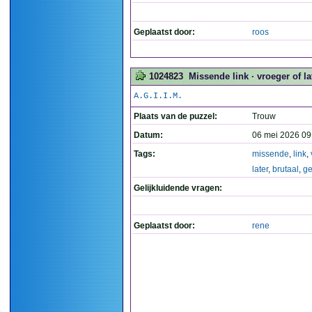
Geplaatst door:
roos
1024823
Missende link · vroeger of la
A.G.I.I.M.
Plaats van de puzzel:
Trouw
Datum:
06 mei 2026 09
Tags:
missende
,
link
,
later
,
brutaal
,
g
Gelijkluidende vragen:
Geplaatst door:
rene