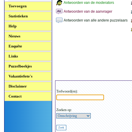
Antwoorden van de moderators
Toevoegen
Antwoorden van de aanvrager
Statistieken
Antwoorden van alle andere puzzelaars
Help
Nieuws
Enquête
Links
Puzzelboekjes
Vakantiefoto's
Disclaimer
Trefwoord(en):
Contact
Zoeken op: