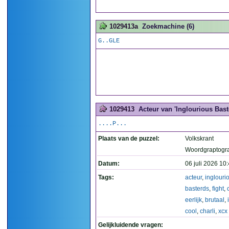
1029413a
Zoekmachine (6)
G..GLE
1029413
Acteur van 'Inglourious Baste
....P...
Plaats van de puzzel:
Volkskrant
Woordgraptogr
Datum:
06 juli 2026 10
Tags:
acteur
,
inglouri
basterds
,
fight
,
eerlijk
,
brutaal
,
cool
,
charli
,
xcx
Gelijkluidende vragen: