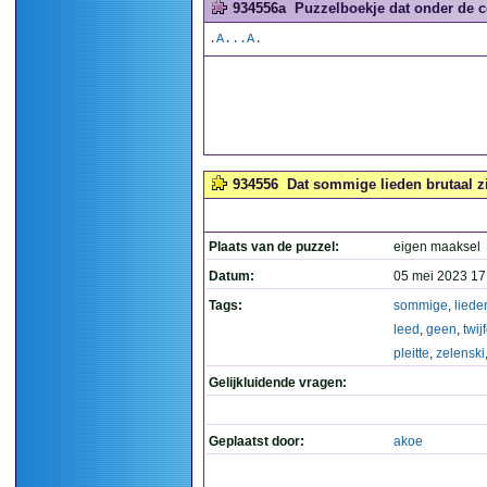
934556a
Puzzelboekje dat onder de co
.A...A.
934556
Dat sommige lieden brutaal zij
Plaats van de puzzel:
eigen maaksel
Datum:
05 mei 2023 17
Tags:
sommige
,
liede
leed
,
geen
,
twij
pleitte
,
zelenski
Gelijkluidende vragen:
Geplaatst door:
akoe