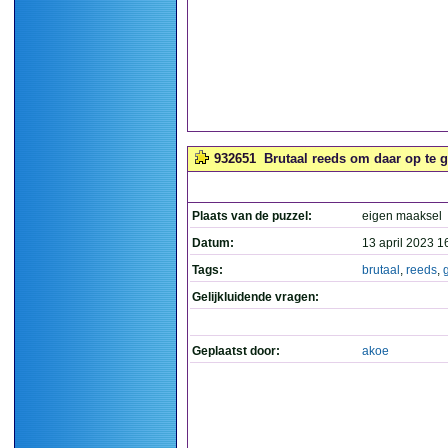
932651
Brutaal reeds om daar op te g
Plaats van de puzzel:
eigen maaksel
Datum:
13 april 2023 1
Tags:
brutaal
,
reeds
,
Gelijkluidende vragen:
Geplaatst door:
akoe