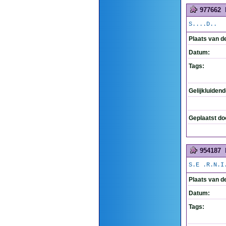
977662
S....D..
Plaats van d
Datum:
Tags:
Gelijkluiden
Geplaatst do
954187
S.E .R.N.I
Plaats van d
Datum:
Tags: