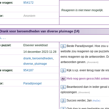
de vragen:
954172
Reageren is niet meer mogelijk.
or:
Anoniem
Drank voor beroemdheden van diverse pluimage (14)
G...
e puzzel:
Elsevier weekblad
Beste Paradijsvogel. Hoe zou u
website zou reageren op uw puzzelv
14 december 2023 11:28
eens reageren op de antwoorden. Da
drank
,
beroemdheden
,
antwoorden geven.
(
Anoniem
)
diverse
,
pluimage
de vragen:
954187
Kijk s.v.p. even terug naar de vr
Heb nog geen gesschikt antwoo
or:
Paradijsvogel
Beantwoord dan in ieder geval d
oplossingen.
(
Anoniem
)
Succes verder, Jan
(
HaDe
)
Ook dan is een bedankje op zijn