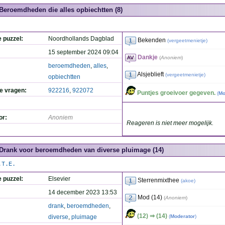
Beroemdheden die alles opbiechtten (8)
e puzzel:
Noordhollands Dagblad
Bekenden
(
vergeetmenietje
)
15 september 2024 09:04
Dankje
(
Anoniem
)
beroemdheden
,
alles
,
Alsjeblieft
(
vergeetmenietje
)
opbiechtten
de vragen:
922216
,
922072
Puntjes groeivoer gegeven.
(
Mo
or:
Anoniem
Reageren is niet meer mogelijk.
Drank voor beroemdheden van diverse pluimage (14)
.T.E.
e puzzel:
Elsevier
Sterrenmixthee
(
akoe
)
14 december 2023 13:53
Mod (14)
(
Anoniem
)
drank
,
beroemdheden
,
(12) ⇒ (14)
diverse
,
pluimage
(
Moderator
)