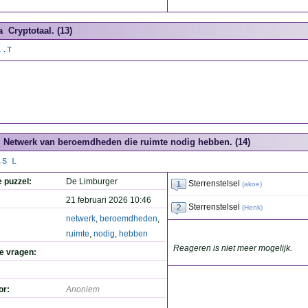
a
Cryptotaal. (13)
..T
Netwerk van beroemdheden die ruimte nodig hebben. (14)
.S L
e puzzel:
De Limburger
Sterrenstelsel
(
akoe
)
21 februari 2026 10:46
Sterrenstelsel
(
Henk
)
netwerk
,
beroemdheden
,
ruimte
,
nodig
,
hebben
Reageren is niet meer mogelijk.
de vragen:
or:
Anoniem