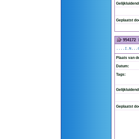
Gelijkluiden
Geplaatst do
954172
....I.N...
Plaats van d
Datum:
Tags:
Gelijkluiden
Geplaatst do