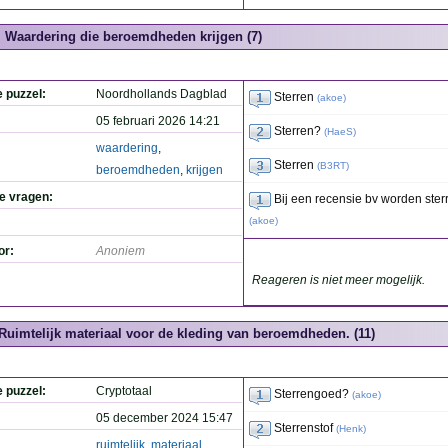
Waardering die beroemdheden krijgen (7)
e puzzel:
Noordhollands Dagblad
Sterren
(
akoe
)
05 februari 2026 14:21
Sterren?
(
HaeS
)
waardering
,
Sterren
(
B3RT
)
beroemdheden
,
krijgen
de vragen:
Bij een recensie bv worden ster
(
akoe
)
or:
Anoniem
Reageren is niet meer mogelijk.
Ruimtelijk materiaal voor de kleding van beroemdheden. (11)
e puzzel:
Cryptotaal
Sterrengoed?
(
akoe
)
05 december 2024 15:47
Sterrenstof
(
Henk
)
ruimtelijk
,
materiaal
,