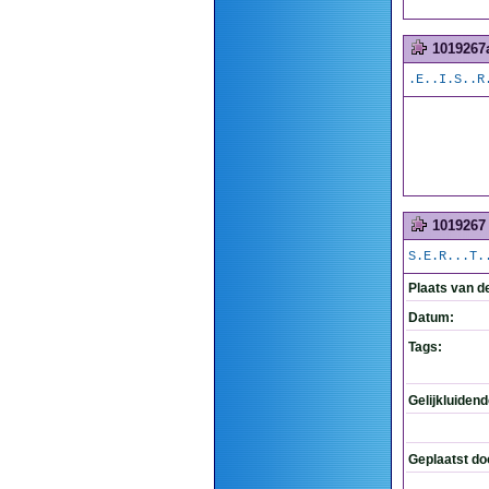
1019267
.E..I.S..R
1019267
S.E.R...T.
Plaats van d
Datum:
Tags:
Gelijkluiden
Geplaatst do