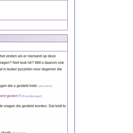
 het vinden als er niemand op deze
ragen? Niet leuk hè? Wilt u daarom ook
t is leuker puzzelen voor degenen die
agen die u gesteld hebt.
(
Anoniem
)
rd gezien !!
(
Paradijsvogel
)
e vragen die gesteld worden. Dat leidt to
 plaats
(
Anoniem
)