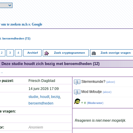
r om te zoeken m.b.v. Google
t: beroemdheden (72)
2
3
4
Archief
Zoek cryptogrammen
Zoek overige vragen
Deze studie houdt zich bezig met beroemdheden (12)
..
e puzzel:
Friesch Dagblad
Sterrenkunde?
(
akoe
)
14 juni 2026 17:09
Mod tikfoutje
(
akoe
)
studie
,
houdt
,
bezig
,
+ e
beroemdheden
(
Moderator
)
de vragen:
Reageren is niet meer mogelijk.
or:
Anoniem