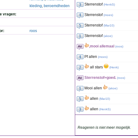
Sterrenstof
(
HenkS
)
kleding
,
beroemdheden
de vragen:
Sterrenstof
(
moes
)
Sterrenstof
(
Mar10
)
or:
roos
Sterrenstof
(
akoe
)
,mooi allemaal
(
roos
)
Pf allen
(
moes
)
all stars
(
Henk
)
Sterrenstof=goed.
(
roos
)
Mooi allen
(
akoe
)
allen
(
Mar10
)
allen
(
HenkS
)
Reageren is niet meer mogelijk.