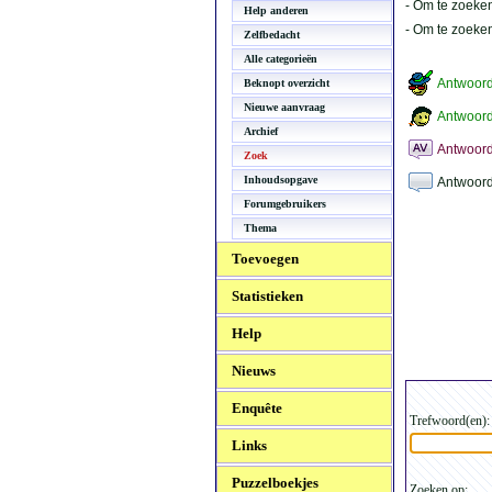
- Om te zoeken
Help anderen
- Om te zoeke
Zelfbedacht
Alle categorieën
Antwoor
Beknopt overzicht
Nieuwe aanvraag
Antwoord
Archief
Antwoord
Zoek
Inhoudsopgave
Antwoord
Forumgebruikers
Thema
Toevoegen
Statistieken
Help
Nieuws
Enquête
Trefwoord(en):
Links
Puzzelboekjes
Zoeken op: