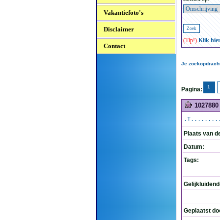
Vakantiefoto's
Disclaimer
(Tip!)
Klik hie
Contact
Je zoekopdrach
1
Pagina:
1027880
.T........
Plaats van d
Datum:
Tags:
Gelijkluiden
Geplaatst do