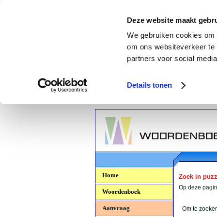
Deze website maakt gebru
We gebruiken cookies om c
om ons websiteverkeer te 
partners voor social media
Details tonen
Woordenboek.NU
Home
Zoek in puz
Op deze pagina
Woordenboek
Aanvraag
- Om te zoeken