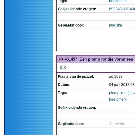
Tags:
beeldmerk
Gelijkluidende vragen:
692243
,
45143
Geplaatst door:
mariska
431457
Een plomp rondje vormt een 
.O.O
Plaats van de puzzel:
ad 1623
Datum:
04 juni 2013 08
Tags:
plomp
,
rondje
,
beeldmerk
Gelijkluidende vragen:
Geplaatst door:
Anoniem