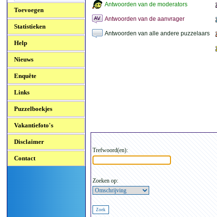
Antwoorden van de moderators
Toevoegen
Antwoorden van de aanvrager
Statistieken
Antwoorden van alle andere puzzelaars
Help
Nieuws
Enquête
Links
Puzzelboekjes
Vakantiefoto's
Disclaimer
Trefwoord(en):
Contact
Zoeken op: