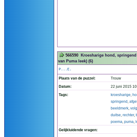
566590
Kroesharige hond, springend 
van Puma leek) (6)
P...E.
Plaats van de puzzel:
Trouw
Datum:
22 juni 2015 10
Tags:
kroesharige
,
ho
springend
,
afge
beeldmerk
,
vol
duitse
,
rechter
,
poema
,
puma
,
Gelijkluidende vragen: