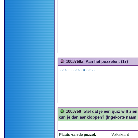
1003768a
Aan het puzzelen. (17)
..O.....O..O..E..
1003768
Stel dat je een quiz wilt zien
kun je dan aankloppen? (Ingekorte naam 
Plaats van de puzzel:
Volkskrant