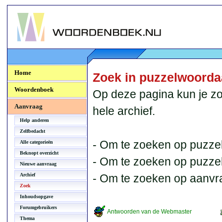
Woordenboek.NU
Home
Zoek in puzzelwoord
Woordenboek
Op deze pagina kun je zo
Aanvraag
hele archief.
Help anderen
Zelfbedacht
- Om te zoeken op puzzel
Alle categorieën
Beknopt overzicht
- Om te zoeken op puzzelb
Nieuwe aanvraag
Archief
- Om te zoeken op aanvr
Zoek
Inhoudsopgave
Forumgebruikers
Antwoorden van de Webmaster
Thema