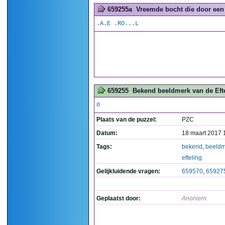
659255a
Vreemde bocht die door een 
.A.E .RO...L
659255
Bekend beeldmerk van de Efte
0
Plaats van de puzzel:
PZC
Datum:
18 maart 2017 
Tags:
bekend
,
beeldm
efteling
Gelijkluidende vragen:
659570
,
65927
Geplaatst door:
Anoniem