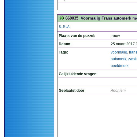
660035
Voormalig Frans automerk me
S.M.A
Plaats van de puzzel:
trouw
Datum:
25 maart 2017 
Tags:
voormalig
,
fran
automerk
,
zwal
beeldmerk
Gelijkluidende vragen:
Geplaatst door:
Anoniem