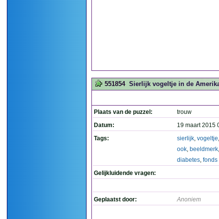
551854
Sierlijk vogeltje in de Amerik
Plaats van de puzzel:
trouw
Datum:
19 maart 2015 
Tags:
sierlijk
,
vogeltje
ook
,
beeldmerk
diabetes
,
fonds
Gelijkluidende vragen:
Geplaatst door:
Anoniem