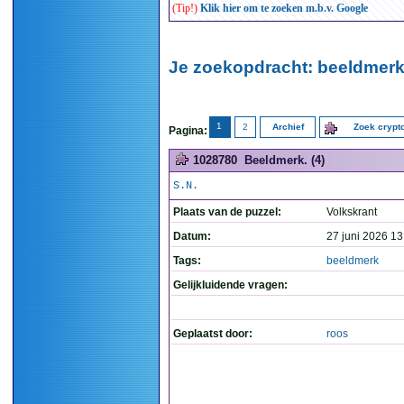
(Tip!)
Klik hier om te zoeken m.b.v. Google
Je zoekopdracht: beeldmerk
1
2
Archief
Zoek cryp
Pagina:
1028780
Beeldmerk. (4)
S.N.
Plaats van de puzzel:
Volkskrant
Datum:
27 juni 2026 13
Tags:
beeldmerk
Gelijkluidende vragen:
Geplaatst door:
roos