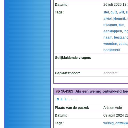
Datum:
26 juli 2025 13
Tags:
stel
,
quiz
,
wilt
,
z
afviel
,
kleurrijk
,
museum
,
kun
,
aankloppen
,
in
naam
,
bestaan
woorden
,
zoals
,
beeldmerk
Gelijkluidende vragen:
Geplaatst door:
Anoniem
964989
Als een weinig ontwikkeld be
.N.E.E..-..
Plaats van de puzzel:
Arts en Auto
Datum:
09 april 2024 2
Tags:
weinig
,
ontwikk