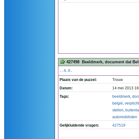
427498
Beeldmerk, document dat Belgi
..G.E.
Plaats van de puzzel:
Trouw
Datum:
14 mei 2013 18
Tags:
beeldmerk
,
doc
belgië
,
verplicht
stellen
,
buitenl
automobilisten
Gelijkluidende vragen:
427519