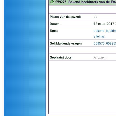
659275
Bekend beeldmerk van de Efte
Plaats van de puzzel:
bd
Datum:
18 maart 2017 
Tags:
bekend
,
beeldm
efteling
Gelijkluidende vragen:
659570
,
65925
Geplaatst door:
Anoniem