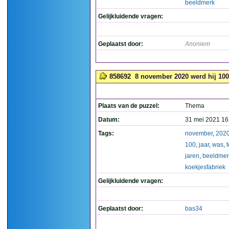
beeldmerk
Gelijkluidende vragen:
Geplaatst door:
Anoniem
858692
8 november 2020 werd hij 100 
Plaats van de puzzel:
Thema
Datum:
31 mei 2021 16
Tags:
november
,
202
100
,
jaar
,
was
,
jaren
,
beeldmer
koekjesfabriek
Gelijkluidende vragen:
Geplaatst door:
bas34