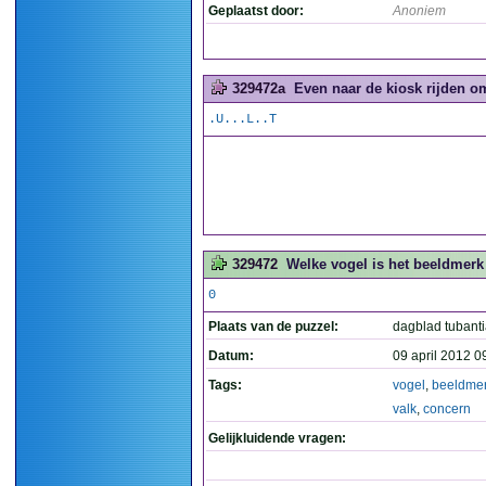
Geplaatst door:
Anoniem
329472a
Even naar de kiosk rijden o
.U...L..T
329472
Welke vogel is het beeldmerk 
0
Plaats van de puzzel:
dagblad tubant
Datum:
09 april 2012 0
Tags:
vogel
,
beeldme
valk
,
concern
Gelijkluidende vragen: