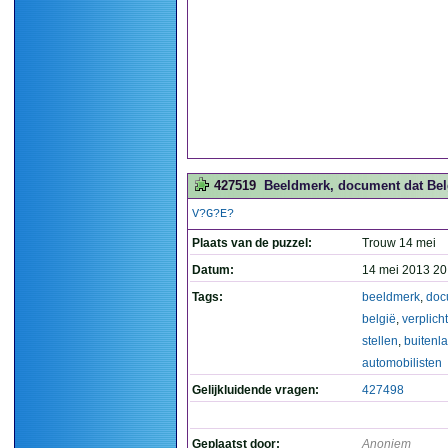
427519
Beeldmerk, document dat Belgi
V?G?E?
Plaats van de puzzel:
Trouw 14 mei
Datum:
14 mei 2013 20
Tags:
beeldmerk
,
doc
belgië
,
verplicht
stellen
,
buitenl
automobilisten
Gelijkluidende vragen:
427498
Geplaatst door:
Anoniem