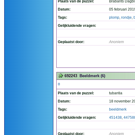
Plaats van de puzzel:
Brabants Dagb
Datum:
05 februari 201
Tags:
plomp
,
rondje
,
Gelijkluidende vragen:
Geplaatst door:
Anoniem
692243
Beeldmerk (6)
0
Plaats van de puzzel:
tubantia
Datum:
18 november 2
Tags:
beeldmerk
Gelijkluidende vragen:
451438
,
44758
Geplaatst door:
Anoniem