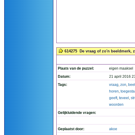
614275
De vraag of zo'n beeldmerk, z
Plaats van de puzzel:
eigen maaksel
Datum:
21 april 2016 2
Tags:
vraag
,
zon
,
bee
horen
,
toegest
geeft
,
teveel
,
str
woorden
Gelijkluidende vragen:
Geplaatst door:
akoe