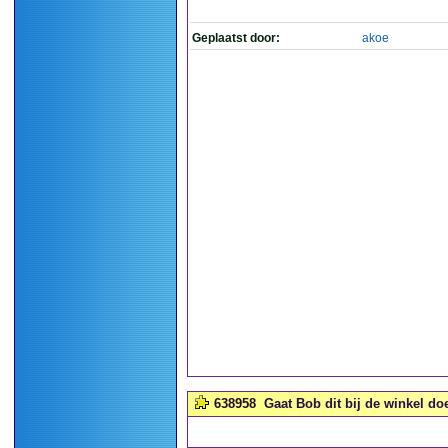
Geplaatst door:
akoe
638958
Gaat Bob dit bij de winkel do