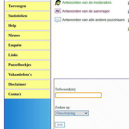
Antwoorden van de moderators
Toevoegen
Antwoorden van de aanvrager
Statistieken
Antwoorden van alle andere puzzelaars
Help
Nieuws
Enquête
Links
Puzzelboekjes
Vakantiefoto's
Disclaimer
Trefwoord(en):
Contact
Zoeken op: