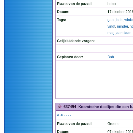
Plaats van de puzzel:
bobo
Datum:
17 oktober 201
Tags:
gaat
,
bob
,
wink
vindt
,
minder
,
h
mag
,
aanslaan
Gelijkluidende vragen:
Geplaatst door:
Bob
637494
Kosmische deeltjes die een lu
A.R....
Plaats van de puzzel:
Groene
Datum:
07 oktober 201