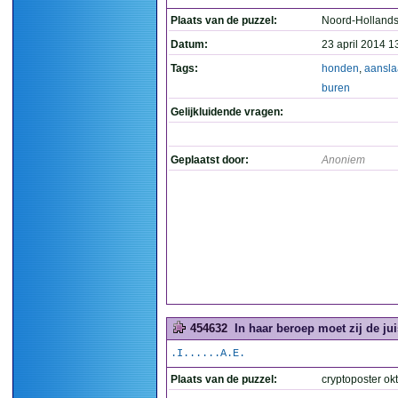
Plaats van de puzzel:
Noord-Holland
Datum:
23 april 2014 1
Tags:
honden
,
aansl
buren
Gelijkluidende vragen:
Geplaatst door:
Anoniem
454632
In haar beroep moet zij de jui
.I......A.E.
Plaats van de puzzel:
cryptoposter okt