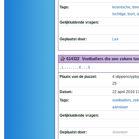
Tags:
kosmische
,
deel
luchtige
,
toon
,
a
Gelijkluidende vragen:
Geplaatst door:
Lex
614322
Voetballers die een zekere to
.L.......E...S
Plaats van de puzzel:
4 stippencrypto
25
Datum:
22 april 2016 1
Tags:
voetballers
,
zek
aanslaan
Gelijkluidende vragen:
Geplaatst door:
Anoniem