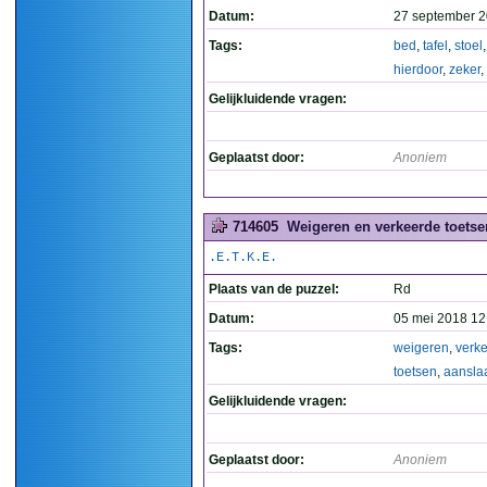
Datum:
27 september 2
Tags:
bed
,
tafel
,
stoel
hierdoor
,
zeker
,
Gelijkluidende vragen:
Geplaatst door:
Anoniem
714605
Weigeren en verkeerde toetse
.E.T.K.E.
Plaats van de puzzel:
Rd
Datum:
05 mei 2018 12
Tags:
weigeren
,
verk
toetsen
,
aansla
Gelijkluidende vragen:
Geplaatst door:
Anoniem