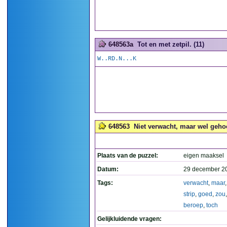
648563a
Tot en met zetpil. (11)
W..RD.N...K
648563
Niet verwacht, maar wel gehoo
Plaats van de puzzel:
eigen maaksel
Datum:
29 december 2
Tags:
verwacht
,
maar
strip
,
goed
,
zou
beroep
,
toch
Gelijkluidende vragen: