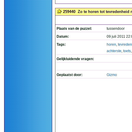
259440
Zo te horen tot tevredenheid m
Plaats van de puzzel:
tussendoor
Datum:
09 juli 2011 22
Tags:
horen
,
tevreden
achterste
,
toets
Gelijkluidende vragen:
Geplaatst door:
Gizmo