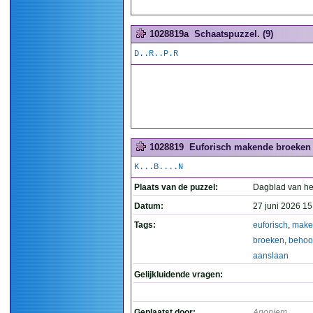
1028819a
Schaatspuzzel. (9)
D..R..P.R
1028819
Euforisch makende broeken d
K...B....N
Plaats van de puzzel:
Dagblad van he
Datum:
27 juni 2026 15
Tags:
euforisch
,
make
broeken
,
behoor
aanslaan
Gelijkluidende vragen:
Geplaatst door:
Anoniem