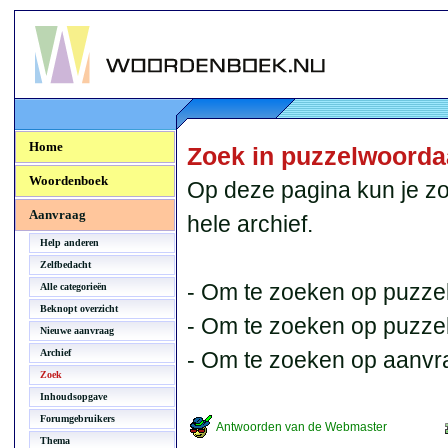
Woordenboek.NU
Home
Zoek in puzzelwoord
Woordenboek
Op deze pagina kun je zo
Aanvraag
hele archief.
Help anderen
Zelfbedacht
- Om te zoeken op puzzel
Alle categorieën
Beknopt overzicht
- Om te zoeken op puzzelb
Nieuwe aanvraag
Archief
- Om te zoeken op aanvr
Zoek
Inhoudsopgave
Forumgebruikers
Antwoorden van de Webmaster
Thema