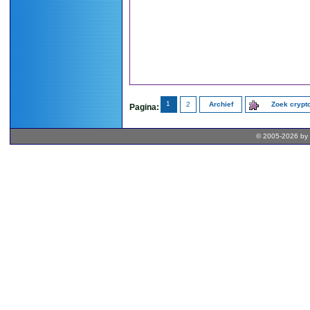
1
2
Archief
Zoek cryp
Pagina:
© 2005-2026 by 