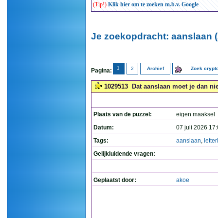
(Tip!)
Klik hier om te zoeken m.b.v. Google
Je zoekopdracht: aanslaan (
1
2
Archief
Zoek cryp
Pagina:
1029513
Dat aanslaan moet je dan niet
Plaats van de puzzel:
eigen maaksel
Datum:
07 juli 2026 17
Tags:
aanslaan
,
letter
Gelijkluidende vragen:
Geplaatst door:
akoe