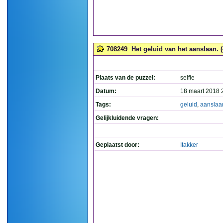
708249
Het geluid van het aanslaan. (
Plaats van de puzzel:
selfie
Datum:
18 maart 2018 
Tags:
geluid
,
aanslaa
Gelijkluidende vragen:
Geplaatst door:
Itakker