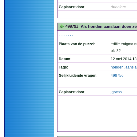
Geplaatst door:
Anoniem
499793
Als honden aanslaan doen ze 
.......
Plaats van de puzzel:
editie enigma n
blz 32
Datum:
12 mei 2014 13
Tags:
honden
,
aansl
Gelijkluidende vragen:
498756
Geplaatst door:
jgrwas