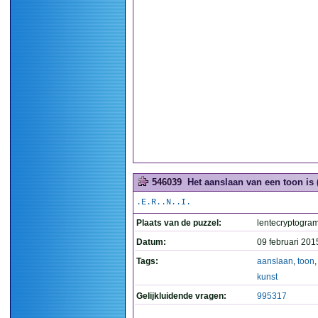
546039
Het aanslaan van een toon is 
.E.R..N..I.
Plaats van de puzzel:
lentecryptogra
Datum:
09 februari 201
Tags:
aanslaan
,
toon
kunst
Gelijkluidende vragen:
995317