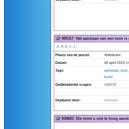
995317
Het aanslaan van een toon is 
.E.R.D.C.I.
Plaats van de puzzel:
Volkskrant
Datum:
06 april 2025 1
Tags:
aanslaan
,
toon
kunst
Gelijkluidende vragen:
546039
Geplaatst door:
Anoniem
938683
Die moet u niet te hoog aansl