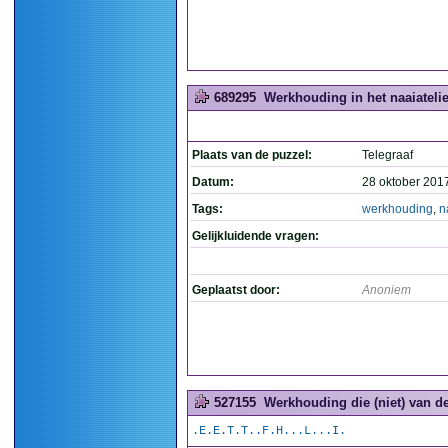
689295
Werkhouding in het naaiatelie
Plaats van de puzzel:
Telegraaf
Datum:
28 oktober 201
Tags:
werkhouding
,
n
Gelijkluidende vragen:
Geplaatst door:
Anoniem
527155
Werkhouding die (niet) van dez
.E.E.T.T..F.H...L...I.