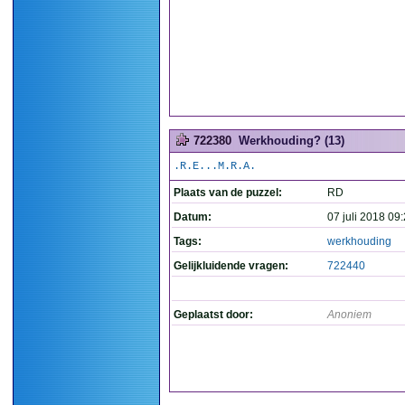
722380
Werkhouding? (13)
.R.E...M.R.A.
Plaats van de puzzel:
RD
Datum:
07 juli 2018 09
Tags:
werkhouding
Gelijkluidende vragen:
722440
Geplaatst door:
Anoniem