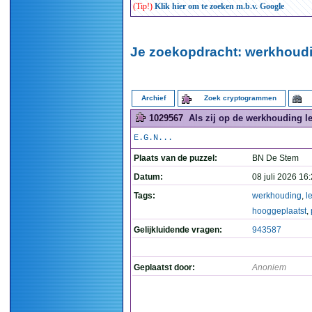
(Tip!)
Klik hier om te zoeken m.b.v. Google
Je zoekopdracht: werkhoudi
Archief
Zoek cryptogrammen
1029567
Als zij op de werkhouding le
E.G.N...
Plaats van de puzzel:
BN De Stem
Datum:
08 juli 2026 16
Tags:
werkhouding
,
le
hooggeplaatst
,
Gelijkluidende vragen:
943587
Geplaatst door:
Anoniem