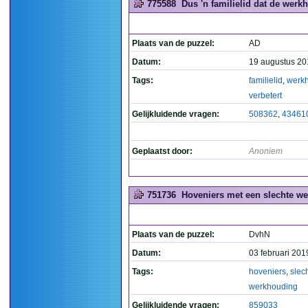
775588
Dus 'n familielid dat de werkh
Plaats van de puzzel:
AD
Datum:
19 augustus 20
Tags:
familielid
,
werk
verbetert
Gelijkluidende vragen:
508362
,
43461
Geplaatst door:
Anoniem
751736
Hoveniers met een slechte we
Plaats van de puzzel:
DvhN
Datum:
03 februari 201
Tags:
hoveniers
,
slec
werkhouding
Gelijkluidende vragen:
859033