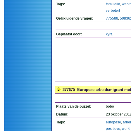
Tags:
familielid
,
werk
verbetert
Gelijkluidende vragen:
775588
,
50836
Geplaatst door:
kyra
377675
Europese arbeidsmigrant met 
Plaats van de puzzel:
bobo
Datum:
23 oktober 201
Tags:
europese
,
arbe
positieve
,
werk