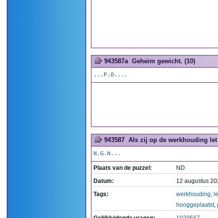
943587a
Geheim gewicht. (10)
...P.O....
943587
Als zij op de werkhouding let
N.G.N...
Plaats van de puzzel:
ND
Datum:
12 augustus 20
Tags:
werkhouding
,
le
hooggeplaatst
,