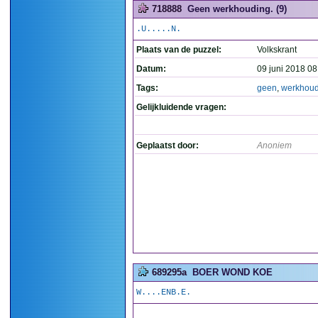
718888
Geen werkhouding. (9)
.U.....N.
Plaats van de puzzel:
Volkskrant
Datum:
09 juni 2018 08
Tags:
geen
,
werkhoud
Gelijkluidende vragen:
Geplaatst door:
Anoniem
689295a
BOER WOND KOE
W....ENB.E.