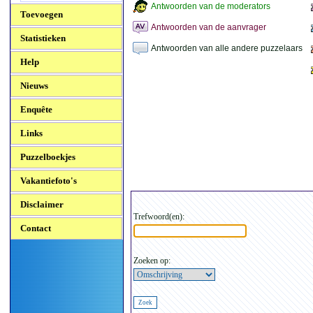
Antwoorden van de moderators
Toevoegen
Antwoorden van de aanvrager
Statistieken
Antwoorden van alle andere puzzelaars
Help
Nieuws
Enquête
Links
Puzzelboekjes
Vakantiefoto's
Disclaimer
Trefwoord(en):
Contact
Zoeken op: