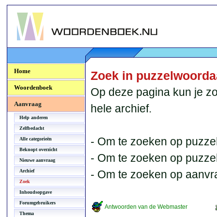
Woordenboek.NU
Home
Zoek in puzzelwoord
Woordenboek
Op deze pagina kun je zo
Aanvraag
hele archief.
Help anderen
Zelfbedacht
- Om te zoeken op puzzel
Alle categorieën
Beknopt overzicht
- Om te zoeken op puzzelb
Nieuwe aanvraag
Archief
- Om te zoeken op aanvr
Zoek
Inhoudsopgave
Forumgebruikers
Antwoorden van de Webmaster
Thema