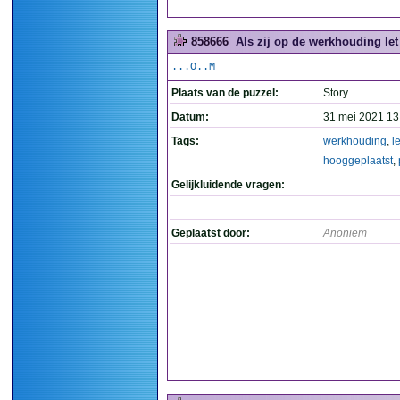
858666
Als zij op de werkhouding let
...O..M
Plaats van de puzzel:
Story
Datum:
31 mei 2021 13
Tags:
werkhouding
,
le
hooggeplaatst
,
Gelijkluidende vragen:
Geplaatst door:
Anoniem