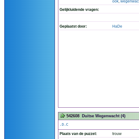
ook
,
wegenwac
Gelijkluidende vragen:
Geplaatst door:
HaDe
542608
Duitse Wegenwacht (4)
.D.C
Plaats van de puzzel:
trouw