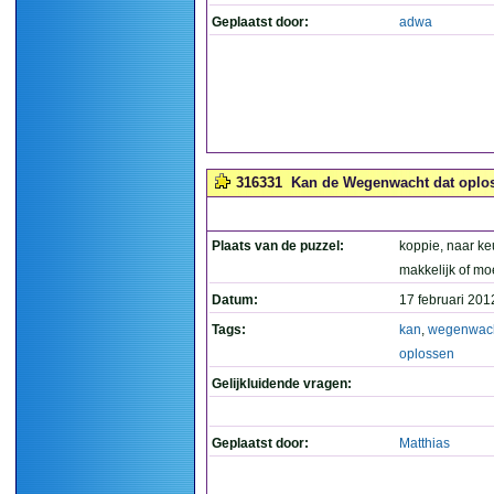
Geplaatst door:
adwa
316331
Kan de Wegenwacht dat oplos
Plaats van de puzzel:
koppie, naar k
makkelijk of moe
Datum:
17 februari 201
Tags:
kan
,
wegenwac
oplossen
Gelijkluidende vragen:
Geplaatst door:
Matthias