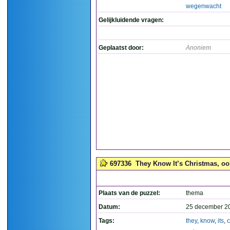
wegenwacht
Gelijkluidende vragen:
Geplaatst door:
Anoniem
697336
They Know It’s Christmas, oo
Plaats van de puzzel:
thema
Datum:
25 december 2
Tags:
they
,
know
,
its
,
c