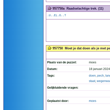
957750a
Raadselachtige trek. (11)
.U..EL.O..T
957750
Moet je dat doen als je met p
Plaats van de puzzel:
moes
Datum:
18 januari 2024
Tags:
doen
,
pech
,
lan
staat
,
wegenwa
Gelijkluidende vragen:
Geplaatst door:
moes