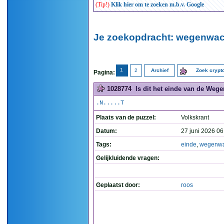
(Tip!)
Klik hier om te zoeken m.b.v. Google
Je zoekopdracht: wegenwach
1
2
Archief
Zoek cryp
Pagina:
1028774
Is dit het einde van de Wege
.N.....T
Plaats van de puzzel:
Volkskrant
Datum:
27 juni 2026 06
Tags:
einde
,
wegenwa
Gelijkluidende vragen:
Geplaatst door:
roos