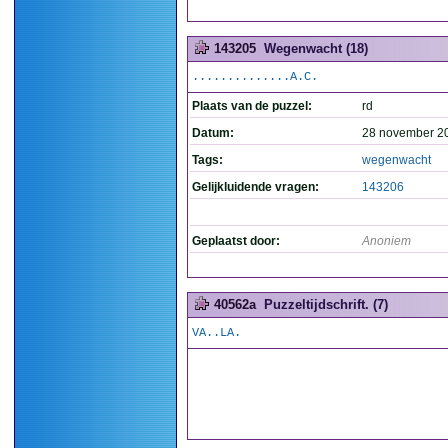
143205
Wegenwacht (18)
..............A.C.
Plaats van de puzzel:
rd
Datum:
28 november 2
Tags:
wegenwacht
Gelijkluidende vragen:
143206
Geplaatst door:
Anoniem
40562a
Puzzeltijdschrift. (7)
VA..LA.