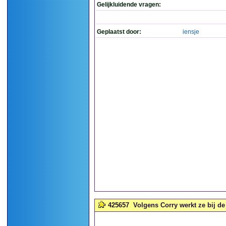
Gelijkluidende vragen:
Geplaatst door:
iensje
425657
Volgens Corry werkt ze bij d