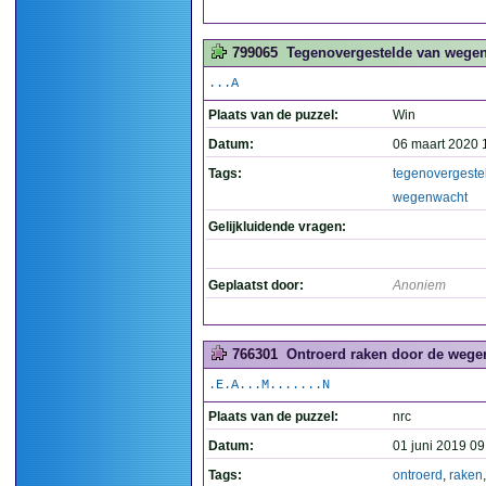
799065
Tegenovergestelde van wegen
...A
Plaats van de puzzel:
Win
Datum:
06 maart 2020 
Tags:
tegenovergeste
wegenwacht
Gelijkluidende vragen:
Geplaatst door:
Anoniem
766301
Ontroerd raken door de wege
.E.A...M.......N
Plaats van de puzzel:
nrc
Datum:
01 juni 2019 09
Tags:
ontroerd
,
raken
,