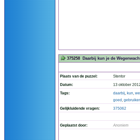
375258
Daarbij kun je de Wegenwacht
Plaats van de puzzel:
Stentor
Datum:
13 oktober 201
Tags:
daarbij
,
kun
,
we
goed
,
gebruike
Gelijkluidende vragen:
375062
Geplaatst door:
Anoniem