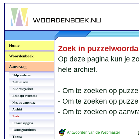
Woordenboek.NU
Home
Zoek in puzzelwoord
Woordenboek
Op deze pagina kun je zo
Aanvraag
hele archief.
Help anderen
Zelfbedacht
- Om te zoeken op puzzel
Alle categorieën
Beknopt overzicht
- Om te zoeken op puzzelb
Nieuwe aanvraag
Archief
- Om te zoeken op aanvr
Zoek
Inhoudsopgave
Forumgebruikers
Antwoorden van de Webmaster
Thema