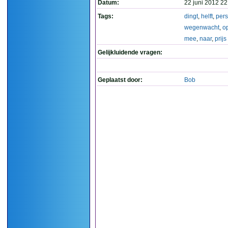
Datum:
22 juni 2012 22
Tags:
dingt
,
helft
,
per
wegenwacht
,
o
mee
,
naar
,
prijs
Gelijkluidende vragen:
Geplaatst door:
Bob