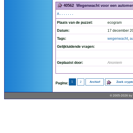
40562
Wegenwacht voor een automerk
A.......
Plaats van de puzzel:
ecogram
Datum:
17 december 2
Tags:
wegenwacht
,
a
Gelijkluidende vragen:
Geplaatst door:
Anoniem
1
2
Archief
Zoek cryp
Pagina:
© 2005-2026 by 