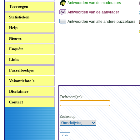
Antwoorden van de moderators
Toevoegen
Antwoorden van de aanvrager
Statistieken
Antwoorden van alle andere puzzelaars
Help
Nieuws
Enquête
Links
Puzzelboekjes
Vakantiefoto's
Disclaimer
Trefwoord(en):
Contact
Zoeken op: