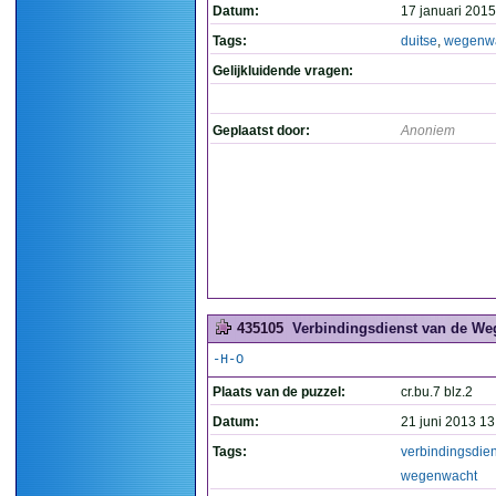
Datum:
17 januari 2015
Tags:
duitse
,
wegenw
Gelijkluidende vragen:
Geplaatst door:
Anoniem
435105
Verbindingsdienst van de We
-H-O
Plaats van de puzzel:
cr.bu.7 blz.2
Datum:
21 juni 2013 13
Tags:
verbindingsdien
wegenwacht