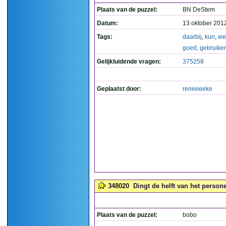
Plaats van de puzzel:
BN DeStem
Datum:
13 oktober 201
Tags:
daarbij
,
kun
,
we
goed
,
gebruike
Gelijkluidende vragen:
375258
Geplaatst door:
reneeeeke
348020
Dingt de helft van het perso
Plaats van de puzzel:
bobo