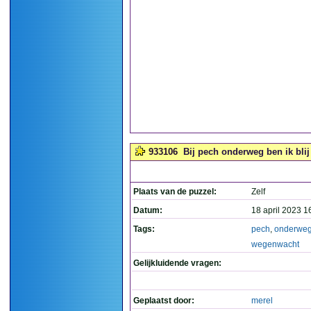
933106
Bij pech onderweg ben ik blij
Plaats van de puzzel:
Zelf
Datum:
18 april 2023 1
Tags:
pech
,
onderwe
wegenwacht
Gelijkluidende vragen:
Geplaatst door:
merel