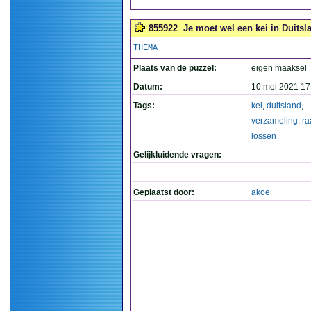
855922
Je moet wel een kei in Duitsl
THEMA
Plaats van de puzzel:
eigen maaksel
Datum:
10 mei 2021 17
Tags:
kei
,
duitsland
,
verzameling
,
ra
lossen
Gelijkluidende vragen:
Geplaatst door:
akoe