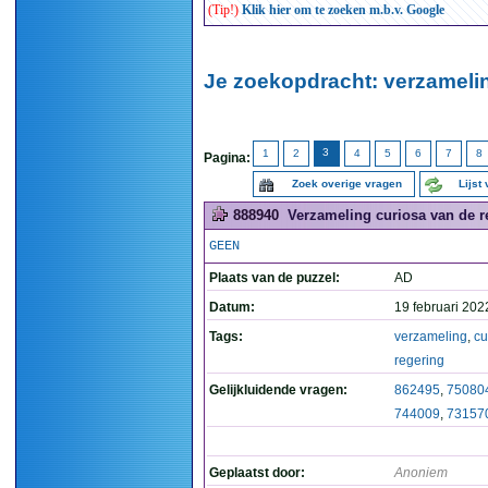
(Tip!)
Klik hier om te zoeken m.b.v. Google
Je zoekopdracht: verzamelin
3
1
2
4
5
6
7
8
Pagina:
Zoek overige vragen
Lijst
888940
Verzameling curiosa van de re
GEEN
Plaats van de puzzel:
AD
Datum:
19 februari 202
Tags:
verzameling
,
cu
regering
Gelijkluidende vragen:
862495
,
75080
744009
,
73157
Geplaatst door:
Anoniem