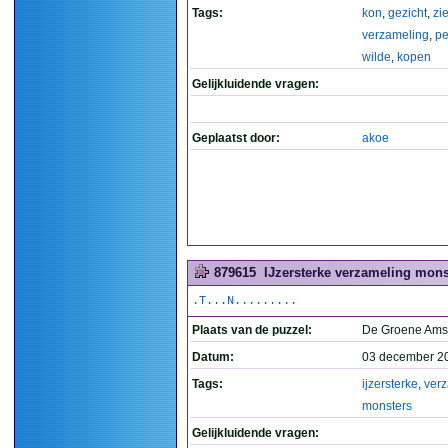
Tags:
kon
,
gezicht
,
zi
verzameling
,
pe
wilde
,
kopen
Gelijkluidende vragen:
Geplaatst door:
akoe
879615
IJzersterke verzameling mons
.T...N.........
Plaats van de puzzel:
De Groene Ams
Datum:
03 december 2
Tags:
ijzersterke
,
ver
monsters
Gelijkluidende vragen: