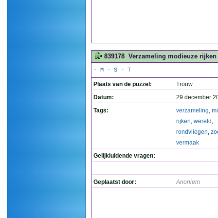
839178
Verzameling modieuze rijken 
- M - S - T
Plaats van de puzzel:
Trouw
Datum:
29 december 2
Tags:
verzameling
,
m
rijken
,
wereld
,
rondvliegen
,
zo
vermaak
Gelijkluidende vragen:
Geplaatst door:
Anoniem