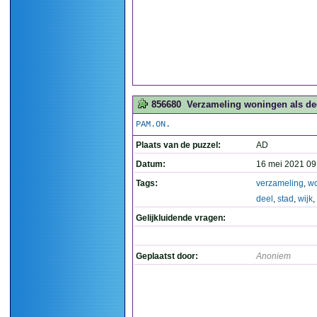
856680
Verzameling woningen als deel
PAM.ON.
Plaats van de puzzel:
AD
Datum:
16 mei 2021 09
Tags:
verzameling
,
w
deel
,
stad
,
wijk
,
Gelijkluidende vragen:
Geplaatst door:
Anoniem