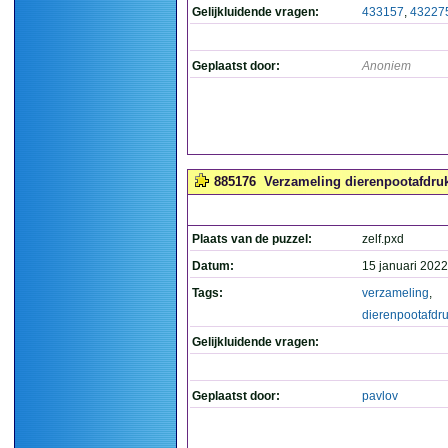
Gelijkluidende vragen:
433157
,
43227
Geplaatst door:
Anoniem
885176
Verzameling dierenpootafdruk
Plaats van de puzzel:
zelf.pxd
Datum:
15 januari 2022
Tags:
verzameling
,
dierenpootafdr
Gelijkluidende vragen:
Geplaatst door:
pavlov