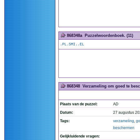
868348a
Puzzelwoordenboek. (11)
.PL.SMI..EL
868348
Verzameling om goed te besc
Plaats van de puzzel:
AD
Datum:
27 augustus 20
Tags:
verzameling
,
g
beschermen
Gelijkluidende vragen: