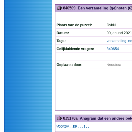
840509
Een verzameling (ge)noten (6
Plaats van de puzzel:
DvhN
Datum:
09 januari 2021
Tags:
verzameling
,
no
Gelijkluidende vragen:
840654
Geplaatst door:
Anoniem
839178a
Anagram dat een andere betek
WOORDV..DR...I..