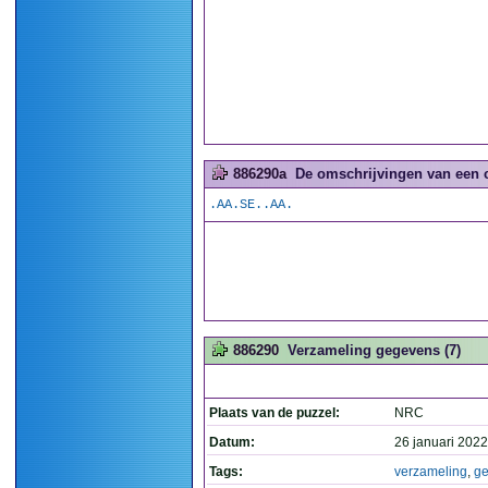
886290a
De omschrijvingen van een 
.AA.SE..AA.
886290
Verzameling gegevens (7)
Plaats van de puzzel:
NRC
Datum:
26 januari 2022
Tags:
verzameling
,
g