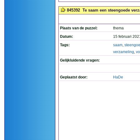
845392
Te saam een steengoede verz
Plaats van de puzzel:
thema
Datum:
15 februari 202
Tags:
saam
,
steengo
verzameling
,
v
Gelijkluidende vragen:
Geplaatst door:
HaDe