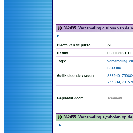
862495
Verzameling curiosa van de re
R................
Plaats van de puzzel:
AD
Datum:
03 juli 2021 11:
Tags:
verzameling
,
cu
regering
Gelijkluidende vragen:
888940
,
75080
744009
,
73157
Geplaatst door:
Anoniem
862455
Verzameling symbolen op de C
.R....