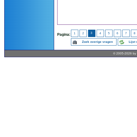
3
1
2
4
5
6
7
8
Pagina:
Zoek overige vragen
Lijst
© 2005-2026 by 