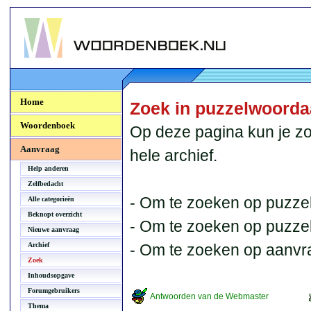
Woordenboek.NU
Home
Zoek in puzzelwoord
Woordenboek
Op deze pagina kun je zo
Aanvraag
hele archief.
Help anderen
Zelfbedacht
- Om te zoeken op puzzel
Alle categorieën
Beknopt overzicht
- Om te zoeken op puzzelb
Nieuwe aanvraag
Archief
- Om te zoeken op aanvr
Zoek
Inhoudsopgave
Forumgebruikers
Antwoorden van de Webmaster
Thema