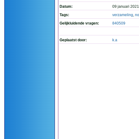
Datum:
09 januari 2021
Tags:
verzameling
,
no
Gelijkluidende vragen:
840509
Geplaatst door:
k.a