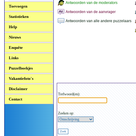
Antwoorden van de moderators
Toevoegen
Antwoorden van de aanvrager
Statistieken
Antwoorden van alle andere puzzelaars
Help
Nieuws
Enquête
Links
Puzzelboekjes
Vakantiefoto's
Disclaimer
Trefwoord(en):
Contact
Zoeken op: