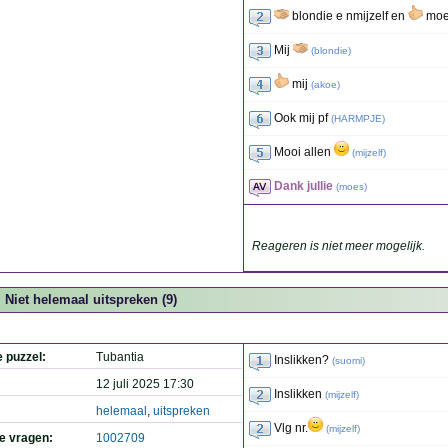
blondie e nmijzelf en
moe
Mij
(
blondie
)
mij
(
akoe
)
Ook mij pf
(
HARMPJE
)
Mooi allen
(
mijzelf
)
Dank jullie
(
moes
)
Reageren is niet meer mogelijk.
Niet helemaal uitspreken (9)
e puzzel:
Tubantia
Inslikken?
(
suomi
)
12 juli 2025 17:30
Inslikken
(
mijzelf
)
helemaal
,
uitspreken
Vlg nr.
(
mijzelf
)
de vragen:
1002709