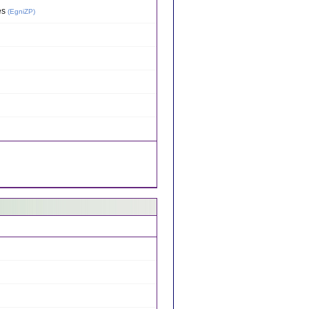
s
(
EgniZP
)