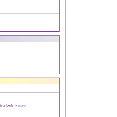
 iets bedenk
(
akoe
)