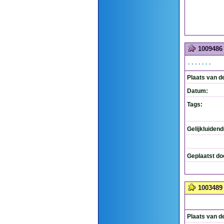
1009486
.......
Plaats van d
Datum:
Tags:
Gelijkluiden
Geplaatst do
1003489
Plaats van d