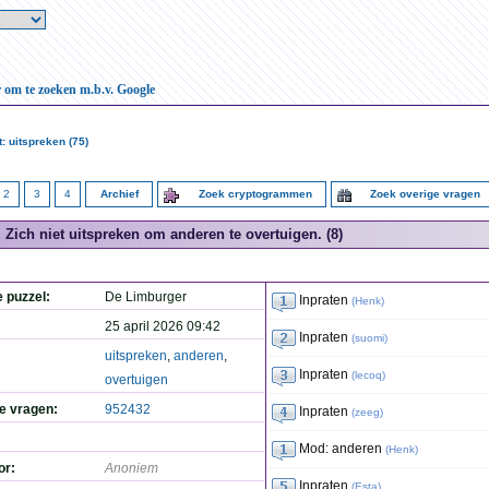
r om te zoeken m.b.v. Google
: uitspreken (75)
2
3
4
Archief
Zoek cryptogrammen
Zoek overige vragen
Zich niet uitspreken om anderen te overtuigen. (8)
e puzzel:
De Limburger
Inpraten
(
Henk
)
25 april 2026 09:42
Inpraten
(
suomi
)
uitspreken
,
anderen
,
Inpraten
(
lecoq
)
overtuigen
de vragen:
952432
Inpraten
(
zeeg
)
Mod: anderen
(
Henk
)
or:
Anoniem
Inpraten
(
Esta
)