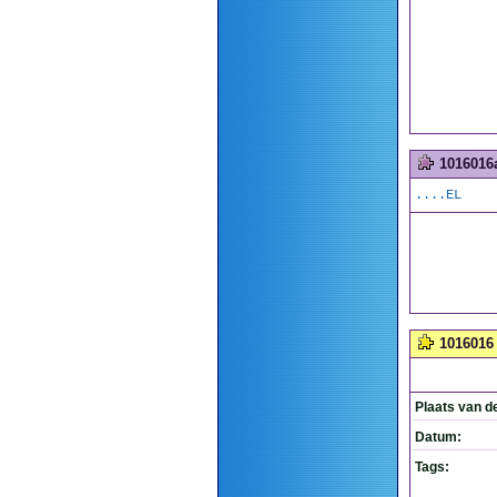
1016016
....EL
1016016
Plaats van d
Datum:
Tags: