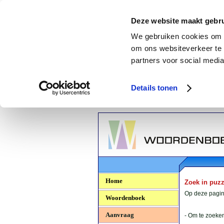
Deze website maakt gebru
We gebruiken cookies om c
om ons websiteverkeer te 
partners voor social media
Details tonen
Woordenboek.NU
Home
Zoek in puz
Op deze pagina
Woordenboek
Aanvraag
- Om te zoeken