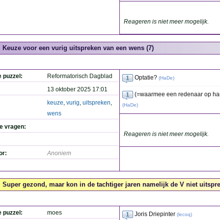
Reageren is niet meer mogelijk.
Keuze voor een vurig uitspreken van een wens (7)
e puzzel:
Reformatorisch Dagblad
Optatie?
(
HaDe
)
13 oktober 2025 17:01
(=waarmee een redenaar op hart
keuze
,
vurig
,
uitspreken
,
(
HaDe
)
wens
de vragen:
Reageren is niet meer mogelijk.
or:
Anoniem
Super gezond, maar kon in de tachtiger jaren namelijk de V niet uitspre
e puzzel:
moes
Joris Driepinter
(
lecoq
)