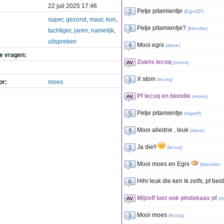
22 juli 2025 17:46
Petje pitamientje
(
EgniZP
)
super
,
gezond
,
maar
,
kon
,
Petje pitamientje?
(
blondie
)
tachtiger
,
jaren
,
namelijk
,
uitspreken
Mooi egni
(
akoe
)
de vragen:
Zoiets lecoq
(
moes
)
X stom
(
lecoq
)
or:
moes
Pf lecoq en blondie
(
moes
)
Petje pitamientje
(
mijzelf
)
Mooi alledrie , leuk
(
akoe
)
Ja die!!
(
lecoq
)
Mooi moes en Egni
(
blondie
)
Hihi leuk die ken ik zelfs, pf bei
Mijzelf lust ook pindakaas pf
(
m
Mooi moes
(
lecoq
)