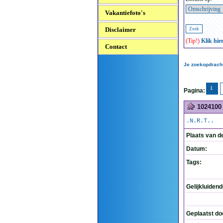
Vakantiefoto's
Disclaimer
(Tip!)
Klik hie
Contact
Je zoekopdracht
1
Pagina:
1024100
.N.R.T..
Plaats van d
Datum:
Tags:
Gelijkluiden
Geplaatst do