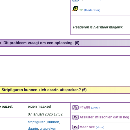
+n
(
Moderator
)
Reageren is niet meer mogelijk.
a
Dit probleem vraagt om een oplossing. (6)
Stripfiguren kunnen zich daarin uitspreken? (6)
e puzzel:
eigen maaksel
Ff w88
(
akoe
)
07 januari 2026 17:32
Afsluiter, misschien dat ik nog
stripfiguren
,
kunnen
,
Maar oke
(
akoe
)
daarin
,
uitspreken