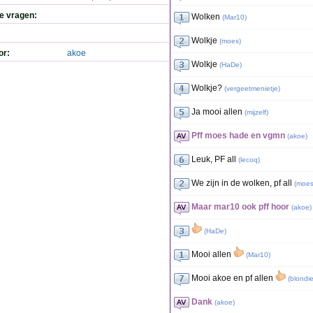
de vragen:
Wolken
(
Mar10
)
Wolkje
(
moes
)
or:
akoe
Wolkje
(
HaDe
)
Wolkje?
(
vergeetmenietje
)
Ja mooi allen
(
mijzelf
)
Pff moes hade en vgmn
(
akoe
)
Leuk, PF all
(
lecoq
)
We zijn in de wolken, pf all
(
moe
Maar mar10 ook pff hoor
(
akoe
)
(
HaDe
)
Mooi allen
(
Mar10
)
Mooi akoe en pf allen
(
blondi
Dank
(
akoe
)