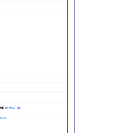
den
(
HARMPJE
)
oes
)