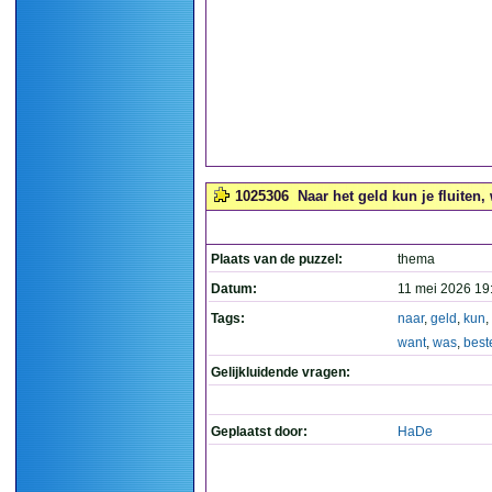
1025306
Naar het geld kun je fluiten,
Plaats van de puzzel:
thema
Datum:
11 mei 2026 19
Tags:
naar
,
geld
,
kun
,
want
,
was
,
best
Gelijkluidende vragen:
Geplaatst door:
HaDe