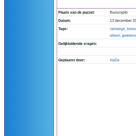
Plaats van de puzzel:
thuiscrypto
Datum:
13 december 2
Tags:
vanwege
,
belas
alleen
,
geteken
Gelijkluidende vragen:
Geplaatst door:
HaDe