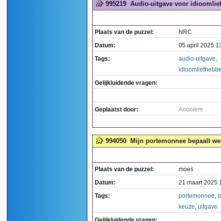
995219
Audio-uitgave voor idioomlie
Plaats van de puzzel:
NRC
Datum:
05 april 2025 1
Tags:
audio-uitgave
,
idioomliefhebb
Gelijkluidende vragen:
Geplaatst door:
Anoniem
994050
Mijn portemonnee bepaalt wel
Plaats van de puzzel:
moes
Datum:
21 maart 2025 
Tags:
portemonnee
,
b
keuze
,
uitgave
Gelijkluidende vragen: