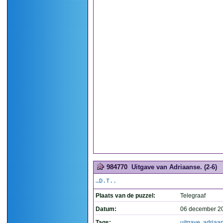
984770
Uitgave van Adriaanse. (2-6)
…D.T..
Plaats van de puzzel:
Telegraaf
Datum:
06 december 2
Tags:
uitgave
,
adriaa