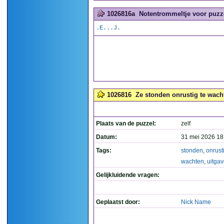
1026816a
Notentrommeltje voor puzze
.E...J.
1026816
Ze stonden onrustig te wacht
Plaats van de puzzel:
zelf
Datum:
31 mei 2026 18
Tags:
stonden
,
onrust
wachten
,
uitga
Gelijkluidende vragen:
Geplaatst door:
Nick Name