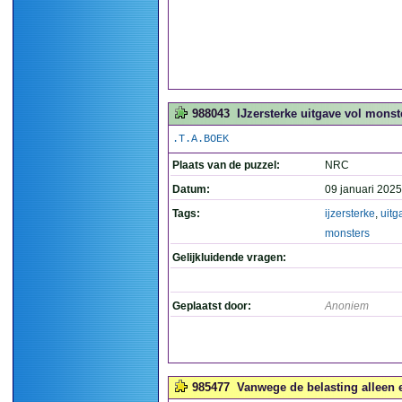
988043
IJzersterke uitgave vol monste
.T.A.BOEK
Plaats van de puzzel:
NRC
Datum:
09 januari 2025
Tags:
ijzersterke
,
uitg
monsters
Gelijkluidende vragen:
Geplaatst door:
Anoniem
985477
Vanwege de belasting alleen e