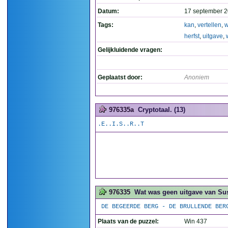
Datum:
17 september 2
Tags:
kan
,
vertellen
,
w
herfst
,
uitgave
,
Gelijkluidende vragen:
Geplaatst door:
Anoniem
976335a
Cryptotaal. (13)
.E..I.S..R..T
976335
Wat was geen uitgave van Su
DE BEGEERDE BERG - DE BRULLENDE BER
Plaats van de puzzel:
Win 437