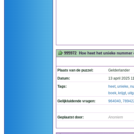
995972
Hoe heet het unieke nummer da
Plaats van de puzzel:
Gelderlander
Datum:
13 april 2025 1
Tags:
heet
,
unieke
,
n
boek
,
krijgt
,
uit
Gelijkluidende vragen:
964040
,
78942
Geplaatst door:
Anoniem