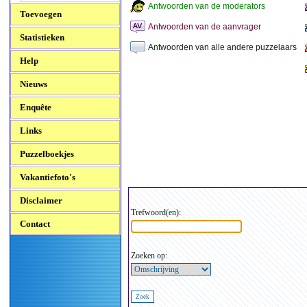
Antwoorden van de moderators
Toevoegen
Antwoorden van de aanvrager
Statistieken
Antwoorden van alle andere puzzelaars
Help
Nieuws
Enquête
Links
Puzzelboekjes
Vakantiefoto's
Disclaimer
Trefwoord(en):
Contact
Zoeken op: