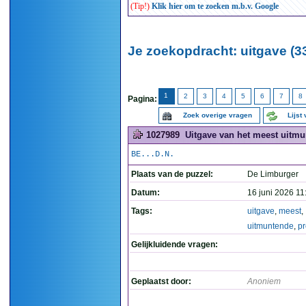
(Tip!)
Klik hier om te zoeken m.b.v. Google
Je zoekopdracht: uitgave (3
1
2
3
4
5
6
7
8
Pagina:
Zoek overige vragen
Lijst
1027989
Uitgave van het meest uitmun
BE...D.N.
Plaats van de puzzel:
De Limburger
Datum:
16 juni 2026 11
Tags:
uitgave
,
meest
,
uitmuntende
,
pr
Gelijkluidende vragen:
Geplaatst door:
Anoniem