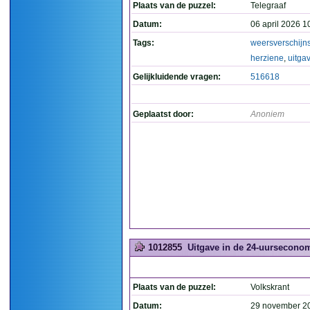
Plaats van de puzzel:
Telegraaf
Datum:
06 april 2026 1
Tags:
weersverschijn
herziene
,
uitga
Gelijkluidende vragen:
516618
Geplaatst door:
Anoniem
1012855
Uitgave in de 24-uurseconom
Plaats van de puzzel:
Volkskrant
Datum:
29 november 2