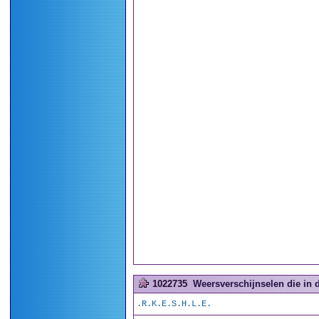
1022735
Weersverschijnselen die in d
.R.K.E.S.H.L.E.