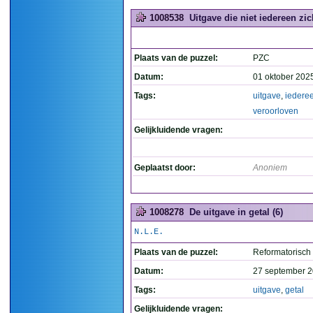
1008538
Uitgave die niet iedereen zic
Plaats van de puzzel:
PZC
Datum:
01 oktober 202
Tags:
uitgave
,
iedere
veroorloven
Gelijkluidende vragen:
Geplaatst door:
Anoniem
1008278
De uitgave in getal (6)
N.L.E.
Plaats van de puzzel:
Reformatorisch
Datum:
27 september 2
Tags:
uitgave
,
getal
Gelijkluidende vragen: