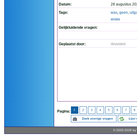
Datum:
28 augustus 20
Tags:
was
,
geen
,
uitg
wiske
Gelijkluidende vragen:
Geplaatst door:
Anoniem
1
2
3
4
5
6
7
8
Pagina:
Zoek overige vragen
Lijst
© 2005-2026 by 