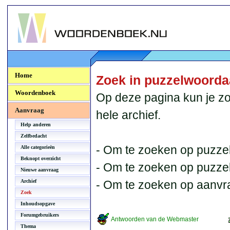
Woordenboek.NU
Home
Zoek in puzzelwoord
Woordenboek
Op deze pagina kun je zo
Aanvraag
hele archief.
Help anderen
Zelfbedacht
- Om te zoeken op puzzel
Alle categorieën
Beknopt overzicht
- Om te zoeken op puzzelb
Nieuwe aanvraag
Archief
- Om te zoeken op aanvr
Zoek
Inhoudsopgave
Forumgebruikers
Antwoorden van de Webmaster
Thema