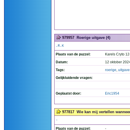
979957
Roerige uitgave (4)
.R.K
Plaats van de puzzel:
Karels Cryto 12
Datum:
12 oktober 202
Tags:
roerige
,
uitgave
Gelijkluidende vragen:
Geplaatst door:
Eric1954
977817
Wie kan mij vertellen wanneer
-
Plaats van de puzzel:
-