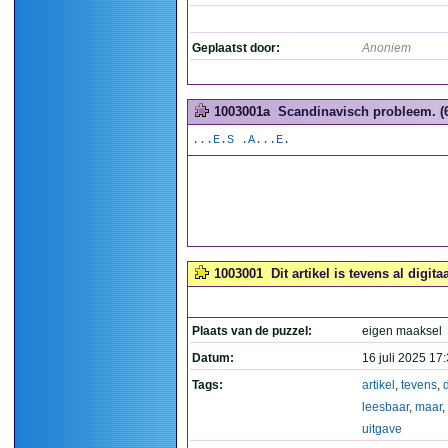
Geplaatst door:
Anoniem
1003001a
Scandinavisch probleem. (6
...E.S .A...E.
1003001
Dit artikel is tevens al digit
Plaats van de puzzel:
eigen maaksel
Datum:
16 juli 2025 17
Tags:
artikel
,
tevens
,
d
leesbaar
,
maar
,
uitgave