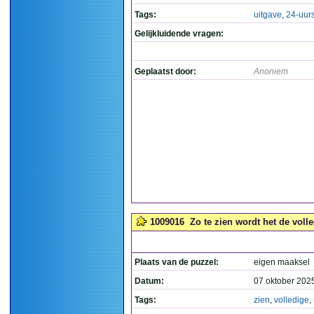
Tags:
uitgave
,
24-uur
Gelijkluidende vragen:
Geplaatst door:
Anoniem
1009016
Zo te zien wordt het de volle
Plaats van de puzzel:
eigen maaksel
Datum:
07 oktober 202
Tags:
zien
,
volledige
,