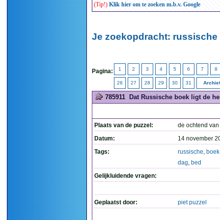
(Tip!)
Klik hier om te zoeken m.b.v. Google
Je zoekopdracht: russische 
1
2
3
4
5
6
7
8
Pagina:
26
27
28
29
30
31
Archie
785911
Dat Russische boek ligt de he
Plaats van de puzzel:
de ochtend van
Datum:
14 november 2
Tags:
russische
,
boek
dag
,
bed
Gelijkluidende vragen:
Geplaatst door:
piet puzzel