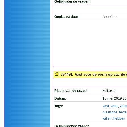
Gelijkluidende vragen:
Geplaatst door:
Anoniem
764491
Vast voor de vorm op zachte 
Plaats van de puzzel:
zelf.pxd
Datum:
15 mei 2019 23
Tags:
vast
,
vorm
,
zach
russische
,
bezet
willen
,
hebben
Gelijkluidende vragen: