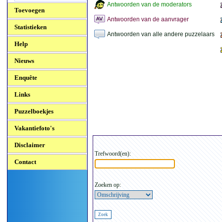
Antwoorden van de moderators
Toevoegen
Antwoorden van de aanvrager
Statistieken
Antwoorden van alle andere puzzelaars
Help
Nieuws
Enquête
Links
Puzzelboekjes
Vakantiefoto's
Disclaimer
Trefwoord(en):
Contact
Zoeken op: