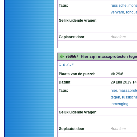
Tags:
russische
,
mona
verward
,
rond
,
Gelijkluidende vragen:
Geplaatst door:
Anoniem
769667
Hier zijn massaprotesten teg
G.O.G.E
Plaats van de puzzel:
Vk 29/6
Datum:
29 juni 2019 14
Tags:
hier
,
massaprot
tegen
,
russisch
inmenging
Gelijkluidende vragen:
Geplaatst door:
Anoniem