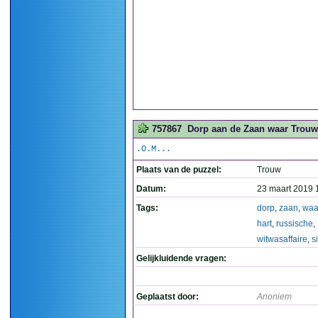
757867
Dorp aan de Zaan waar Trouw '
.O.M...
Plaats van de puzzel:
Trouw
Datum:
23 maart 2019 
Tags:
dorp
,
zaan
,
waa
hart
,
russische
,
witwasaffaire
,
s
Gelijkluidende vragen:
Geplaatst door:
Anoniem