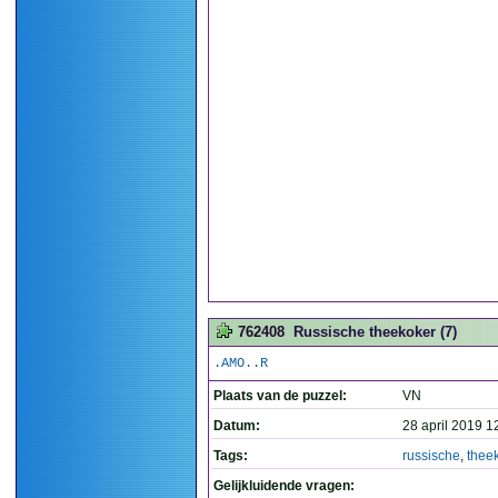
762408
Russische theekoker (7)
.AMO..R
Plaats van de puzzel:
VN
Datum:
28 april 2019 1
Tags:
russische
,
thee
Gelijkluidende vragen: