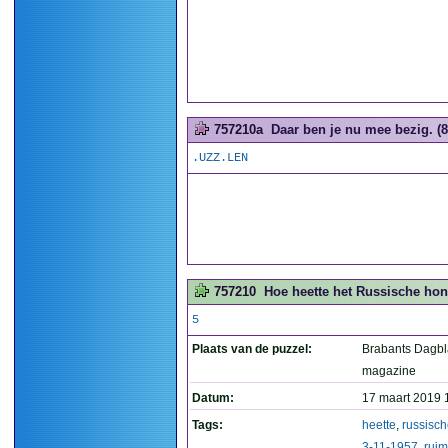
757210a
Daar ben je nu mee bezig. (8
.UZZ.LEN
757210
Hoe heette het Russische hond
5
Plaats van de puzzel:
Brabants Dagb
magazine
Datum:
17 maart 2019 
Tags:
heette
,
russisc
3-11-1957
,
ruim