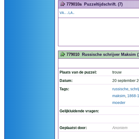
779010a
Puzzeltijdschrift. (7)
VA..LA.
779010
Russische schrijver Maksim (1
Plaats van de puzzel:
trouw
Datum:
20 september 2
Tags:
russische
,
schri
maksim
,
1868-
moeder
Gelijkluidende vragen:
Geplaatst door:
Anoniem