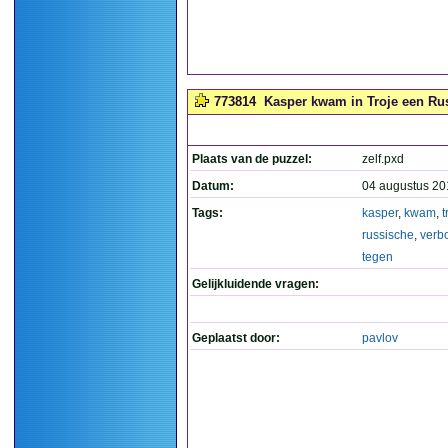
773814
Kasper kwam in Troje een Rus
Plaats van de puzzel:
zelf.pxd
Datum:
04 augustus 20
Tags:
kasper
,
kwam
,
t
russische
,
verb
tegen
Gelijkluidende vragen:
Geplaatst door:
pavlov