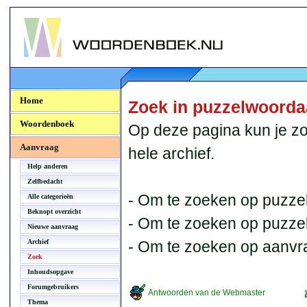
Woordenboek.NU
Home
Zoek in puzzelwoord
Woordenboek
Op deze pagina kun je zo
Aanvraag
hele archief.
Help anderen
Zelfbedacht
- Om te zoeken op puzzel
Alle categorieën
Beknopt overzicht
- Om te zoeken op puzzelb
Nieuwe aanvraag
Archief
- Om te zoeken op aanvr
Zoek
Inhoudsopgave
Forumgebruikers
Antwoorden van de Webmaster
Thema