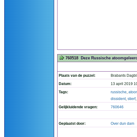
760518
Deze Russische atoomgeleerde 
Plaats van de puzzel:
Brabants Dagb
Datum:
13 april 2019 1
Tags:
russische
,
atoo
dissident
,
stierf
Gelijkluidende vragen:
760646
Geplaatst door:
Over dun dam