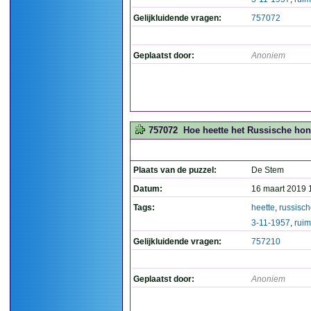
Gelijkluidende vragen:
757072
Geplaatst door:
Anoniem
757072
Hoe heette het Russische hond
Plaats van de puzzel:
De Stem
Datum:
16 maart 2019 
Tags:
heette
,
russisc
3-11-1957
,
ruim
Gelijkluidende vragen:
757210
Geplaatst door:
Anoniem