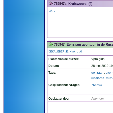
765947a
Kruiswoord. (4)
.A..
765947
Eenzaam avontuur in de Rus
DEKA.EBER.E.NNA...O.
Plaats van de puzzel:
Vpro gids
Datum:
28 mei 2019 19
Tags:
eenzaam
,
avon
russische
,
muzi
Gelijkluidende vragen:
766594
Geplaatst door:
Anoniem