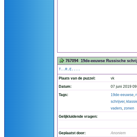
767094
19de-eeuwse Russische schrijv
T..R.E....
Plaats van de puzzel:
vk
Datum:
07 juni 2019 09
Tags:
19de-eeuwse
,
schrijver
,
klassi
vaders
,
zonen
Gelijkluidende vragen:
Geplaatst door:
Anoniem