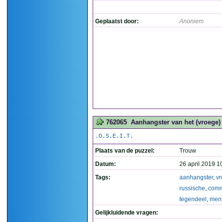
Geplaatst door:
Anoniem
762065
Aanhangster van het (vroege
.O.S.E.I.T.
Plaats van de puzzel:
Trouw
Datum:
26 april 2019 1
Tags:
aanhangster
,
v
russische
,
com
tegendeel
,
mens
Gelijkluidende vragen: