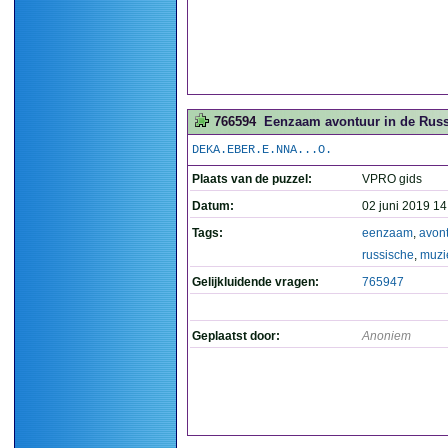
766594
Eenzaam avontuur in de Rus
DEKA.EBER.E.NNA...O.
Plaats van de puzzel:
VPRO gids
Datum:
02 juni 2019 14
Tags:
eenzaam
,
avon
russische
,
muzi
Gelijkluidende vragen:
765947
Geplaatst door:
Anoniem