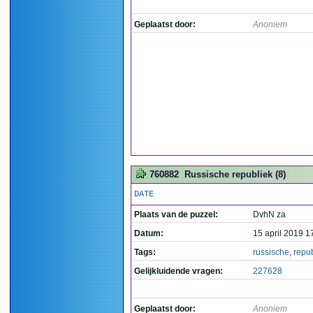
Geplaatst door:
Anoniem
760882
Russische republiek (8)
DATE
Plaats van de puzzel:
DvhN za
Datum:
15 april 2019 1
Tags:
russische
,
repu
Gelijkluidende vragen:
227628
Geplaatst door:
Anoniem