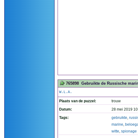
765898
Gebruikte de Russische marine
W.L.A.
Plaats van de puzzel:
trouw
Datum:
28 mei 2019 10
Tags:
gebruikte
,
russi
marine
,
beloeg
witte
,
spionage