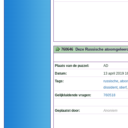
760646
Deze Russische atoomgeleerde 
Plaats van de puzzel:
AD
Datum:
13 april 2019 1
Tags:
russische
,
atoo
dissident
,
stierf
Gelijkluidende vragen:
760518
Geplaatst door:
Anoniem