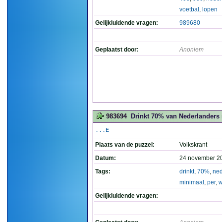
voetbal
,
lopen
Gelijkluidende vragen:
989680
Geplaatst door:
Anoniem
983694
Drinkt 70% van Nederlanders 
...E
Plaats van de puzzel:
Volkskrant
Datum:
24 november 2
Tags:
drinkt
,
70%
,
ned
minimaal
,
per
,
Gelijkluidende vragen: