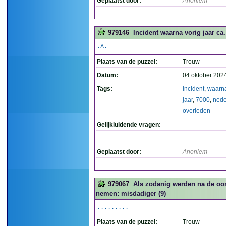
Geplaatst door:
Anoniem
979146
Incident waarna vorig jaar ca
.A.
Plaats van de puzzel:
Trouw
Datum:
04 oktober 202
Tags:
incident
,
waarn
jaar
,
7000
,
nede
overleden
Gelijkluidende vragen:
Geplaatst door:
Anoniem
979067
Als zodanig werden na de oor
nemen: misdadiger (9)
.........
Plaats van de puzzel:
Trouw