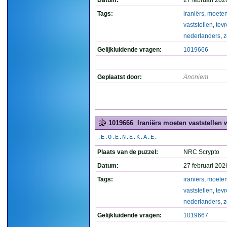
Datum:
27 februari 202
Tags:
iraniërs
,
moete
vaststellen
,
tev
nederlanders
,
z
Gelijkluidende vragen:
1019666
Geplaatst door:
Anoniem
1019666
Iraniërs moeten vaststellen
.E.O.E.N.E.K.A.E.
Plaats van de puzzel:
NRC Scrypto
Datum:
27 februari 202
Tags:
iraniërs
,
moete
vaststellen
,
tev
nederlanders
,
z
Gelijkluidende vragen:
1019667