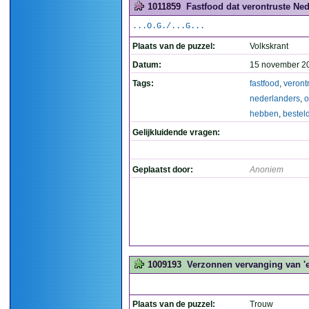
1011859
Fastfood dat verontruste Ned
...O.G./...G...
Plaats van de puzzel:
Volkskrant
Datum:
15 november 2
Tags:
fastfood
,
veront
nederlanders
,
o
hebben
,
bestel
Gelijkluidende vragen:
Geplaatst door:
Anoniem
1009193
Verzonnen vervanging van 'e
Plaats van de puzzel:
Trouw