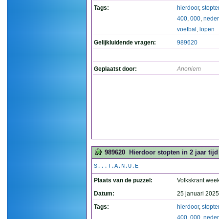
Tags:
hierdoor
,
stopte
400
,
000
,
neder
voetbal
,
lopen
Gelijkluidende vragen:
989620
Geplaatst door:
Anoniem
989620
Hierdoor stopten in 2 jaar tij
S...T.A.N.U.E
Plaats van de puzzel:
Volkskrant wee
Datum:
25 januari 2025
Tags:
hierdoor
,
stopte
400
,
000
,
neder