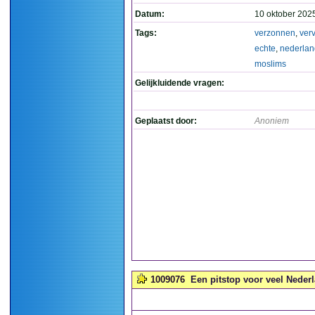
Datum:
10 oktober 202
Tags:
verzonnen
,
ver
echte
,
nederlan
moslims
Gelijkluidende vragen:
Geplaatst door:
Anoniem
1009076
Een pitstop voor veel Nederl