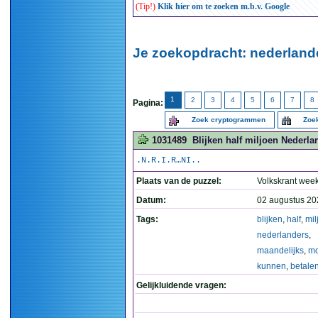
(Tip!)
Klik hier om te zoeken m.b.v. Google
Je zoekopdracht: nederlande
1
2
3
4
5
6
7
8
Pagina:
Zoek cryptogrammen
Zoek
1031489
Blijken half miljoen Nederla
.N.R.I.R…NI..
Plaats van de puzzel:
Volkskrant wee
Datum:
02 augustus 20
Tags:
blijken
,
half
,
mil
nederlanders
,
maandelijks
,
mo
kunnen
,
betale
Gelijkluidende vragen: