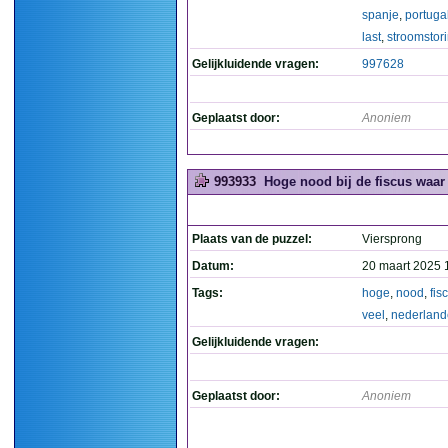
spanje
,
portuga
last
,
stroomstor
Gelijkluidende vragen:
997628
Geplaatst door:
Anoniem
993933
Hoge nood bij de fiscus waar 
Plaats van de puzzel:
Viersprong
Datum:
20 maart 2025 
Tags:
hoge
,
nood
,
fis
veel
,
nederland
Gelijkluidende vragen:
Geplaatst door:
Anoniem