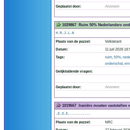
Geplaatst door:
Anoniem
1029867
Ruim 50% Nederlanders onder
H.R.J.L.N
Plaats van de puzzel:
Volkskrant
Datum:
11 juli 2026 16
Tags:
ruim
,
50%
,
nede
onderschat
,
ern
Gelijkluidende vragen:
Geplaatst door:
Anoniem
1019667
Iraniërs moeten vaststellen
.E.O.E...........
Plaats van de puzzel:
NRC