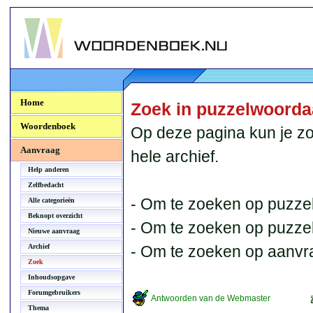
Woordenboek.NU
Home
Zoek in puzzelwoord
Woordenboek
Op deze pagina kun je zo
Aanvraag
hele archief.
Help anderen
Zelfbedacht
- Om te zoeken op puzzel
Alle categorieën
Beknopt overzicht
- Om te zoeken op puzzelb
Nieuwe aanvraag
Archief
- Om te zoeken op aanvr
Zoek
Inhoudsopgave
Forumgebruikers
Antwoorden van de Webmaster
Thema