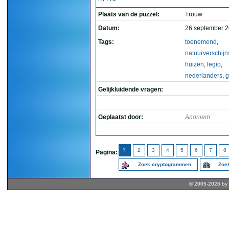
Plaats van de puzzel:
Trouw
Datum:
26 september 2
Tags:
toenemend
,
natuurverschijn
huizen
,
legio
,
nederlanders
,
Gelijkluidende vragen:
Geplaatst door:
Anoniem
1
2
3
4
5
6
7
8
Pagina:
Zoek cryptogrammen
Zoek
© 2005-2026 by 