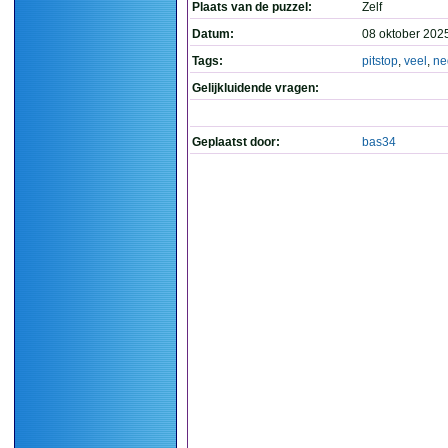
Plaats van de puzzel:
Zelf
Datum:
08 oktober 202
Tags:
pitstop
,
veel
,
ne
Gelijkluidende vragen:
Geplaatst door:
bas34