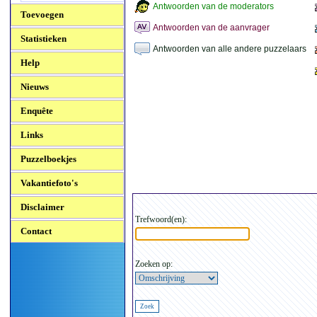
Antwoorden van de moderators
Toevoegen
Antwoorden van de aanvrager
Statistieken
Antwoorden van alle andere puzzelaars
Help
Nieuws
Enquête
Links
Puzzelboekjes
Vakantiefoto's
Disclaimer
Trefwoord(en):
Contact
Zoeken op: