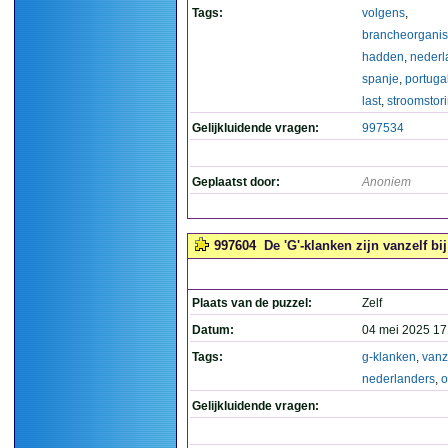
Tags:
volgens
,
brancheorganis
hadden
,
nederl
spanje
,
portuga
last
,
stroomstor
Gelijkluidende vragen:
997534
Geplaatst door:
Anoniem
997604
De 'G'-klanken zijn vanzelf bi
Plaats van de puzzel:
Zelf
Datum:
04 mei 2025 17
Tags:
g-klanken
,
vanz
nederlanders
,
o
Gelijkluidende vragen: