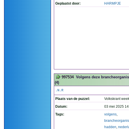
Geplaatst door:
HARMPJE
997534
Volgens deze brancheorganisa
(4)
.N.R
Plaats van de puzzel:
Volkskrant wee
Datum:
03 mei 2025 14
Tags:
volgens
,
brancheorganis
hadden
,
nederl