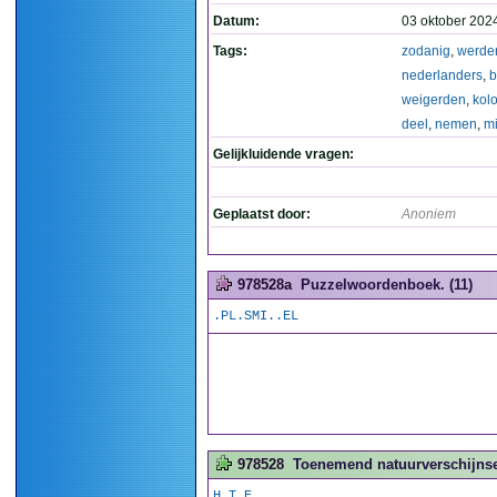
Datum:
03 oktober 202
Tags:
zodanig
,
werde
nederlanders
,
b
weigerden
,
kol
deel
,
nemen
,
m
Gelijkluidende vragen:
Geplaatst door:
Anoniem
978528a
Puzzelwoordenboek. (11)
.PL.SMI..EL
978528
Toenemend natuurverschijnsel
H.T.E