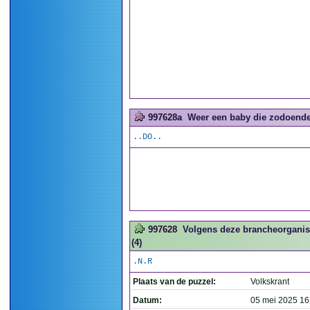
997628a
Weer een baby die zodoende 
..DO..
997628
Volgens deze brancheorganisa
(4)
.N.R
Plaats van de puzzel:
Volkskrant
Datum:
05 mei 2025 16