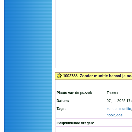
1002388
Zonder munitie behaal je nooi
Plaats van de puzzel:
Thema
Datum:
07 juli 2025 17
Tags:
zonder
,
munitie
nooit
,
doel
Gelijkluidende vragen: