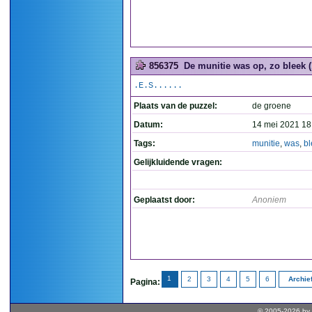
856375
De munitie was op, zo bleek (
.E.S......
Plaats van de puzzel:
de groene
Datum:
14 mei 2021 18
Tags:
munitie
,
was
,
bl
Gelijkluidende vragen:
Geplaatst door:
Anoniem
1
2
3
4
5
6
Archie
Pagina:
© 2005-2026 by 