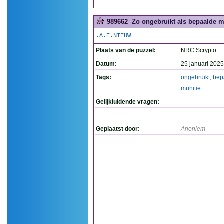
989662
Zo ongebruikt als bepaalde mu
.A.E.NIEUW
Plaats van de puzzel:
NRC Scrypto
Datum:
25 januari 2025
Tags:
ongebruikt
,
bep
munitie
Gelijkluidende vragen:
Geplaatst door:
Anoniem