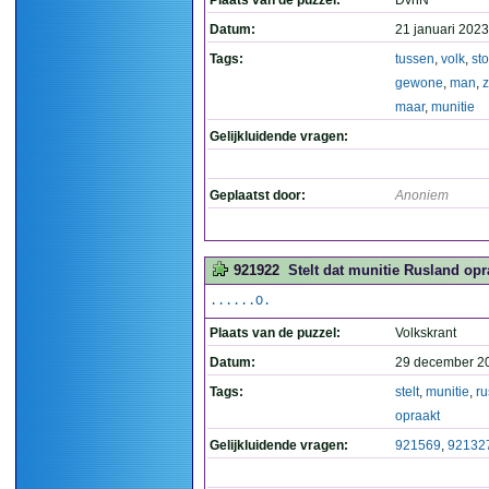
Plaats van de puzzel:
DvhN
Datum:
21 januari 2023
Tags:
tussen
,
volk
,
st
gewone
,
man
,
maar
,
munitie
Gelijkluidende vragen:
Geplaatst door:
Anoniem
921922
Stelt dat munitie Rusland opra
......O.
Plaats van de puzzel:
Volkskrant
Datum:
29 december 2
Tags:
stelt
,
munitie
,
ru
opraakt
Gelijkluidende vragen:
921569
,
92132