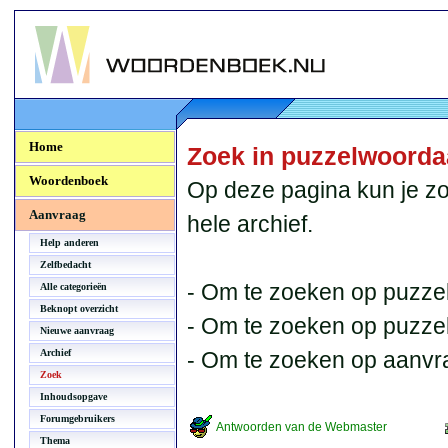
Woordenboek.NU
Home
Zoek in puzzelwoord
Woordenboek
Op deze pagina kun je zo
Aanvraag
hele archief.
Help anderen
Zelfbedacht
- Om te zoeken op puzzel
Alle categorieën
Beknopt overzicht
- Om te zoeken op puzzelb
Nieuwe aanvraag
Archief
- Om te zoeken op aanvr
Zoek
Inhoudsopgave
Forumgebruikers
Antwoorden van de Webmaster
Thema