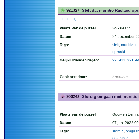
921327
Stelt dat munitie Rusland opra
.E.T,,O,
Plaats van de puzzel:
Volkskrant
Datum:
24 december 2
Tags:
stelt
,
munitie
,
ru
opraakt
Gelijkluidende vragen:
921922
,
92156
Geplaatst door:
Anoniem
900242
Slordig omgaan met munitie i
Plaats van de puzzel:
Gooi- en Eemla
Datum:
07 juni 2022 09
Tags:
slordig
,
omgaa
ook
,
sport