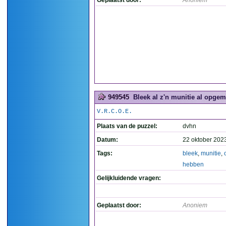
Geplaatst door:
Anoniem
949545
Bleek al z'n munitie al opgem
V.R.C.O.E.
Plaats van de puzzel:
dvhn
Datum:
22 oktober 202
Tags:
bleek
,
munitie
,
hebben
Gelijkluidende vragen:
Geplaatst door:
Anoniem