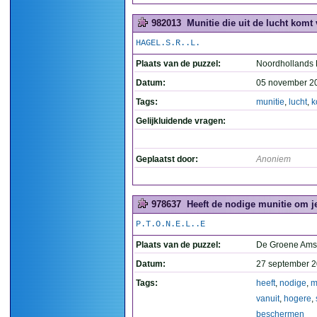
982013
Munitie die uit de lucht komt 
HAGEL.S.R..L.
Plaats van de puzzel:
Noordhollands
Datum:
05 november 2
Tags:
munitie
,
lucht
,
k
Gelijkluidende vragen:
Geplaatst door:
Anoniem
978637
Heeft de nodige munitie om j
P.T.O.N.E.L..E
Plaats van de puzzel:
De Groene Ams
Datum:
27 september 2
Tags:
heeft
,
nodige
,
m
vanuit
,
hogere
,
beschermen