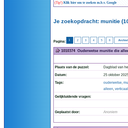
(Tip!)
Klik hier om te zoeken m.b.v. Google
Je zoekopdracht: munitie (1
1
2
3
4
5
6
Archie
Pagina:
1010374
Ouderwetse munitie die allee
Plaats van de puzzel:
Dagblad van he
Datum:
25 oktober 202
Tags:
ouderwetse
,
mu
alleen
,
verticaal
Gelijkluidende vragen:
Geplaatst door:
Anoniem