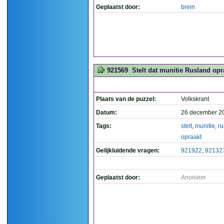
Geplaatst door:
brein
921569
Stelt dat munitie Rusland opra
Plaats van de puzzel:
Volkskrant
Datum:
26 december 2
Tags:
stelt
,
munitie
,
ru
opraakt
Gelijkluidende vragen:
921922
,
92132
Geplaatst door:
Anoniem