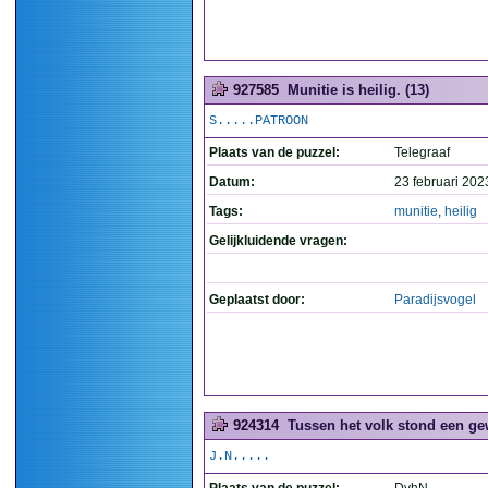
927585
Munitie is heilig. (13)
S.....PATROON
Plaats van de puzzel:
Telegraaf
Datum:
23 februari 202
Tags:
munitie
,
heilig
Gelijkluidende vragen:
Geplaatst door:
Paradijsvogel
924314
Tussen het volk stond een g
J.N.....