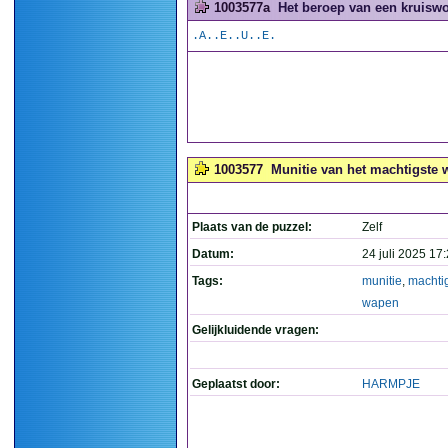
1003577a
Het beroep van een kruiswo
.A..E..U..E.
1003577
Munitie van het machtigste 
Plaats van de puzzel:
Zelf
Datum:
24 juli 2025 17
Tags:
munitie
,
machti
wapen
Gelijkluidende vragen:
Geplaatst door:
HARMPJE