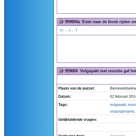
959004a
Even naar de kiosk rijden o
.U...L..T
959004
Volgepakt met munitie gaf h
Plaats van de puzzel:
Barneveldsekra
Datum:
02 februari 202
Tags:
volgepakt
,
muni
onaangename
,
Gelijkluidende vragen: