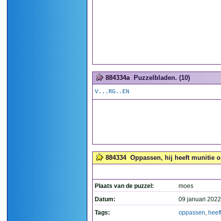
884334a
Puzzelbladen. (10)
V...RG..EN
884334
Oppassen, hij heeft munitie op
Plaats van de puzzel:
moes
Datum:
09 januari 2022
Tags:
oppassen
,
heef