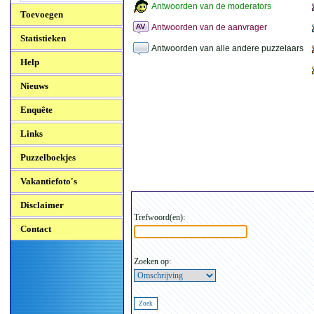
Antwoorden van de moderators
Toevoegen
Antwoorden van de aanvrager
Statistieken
Antwoorden van alle andere puzzelaars
Help
Nieuws
Enquête
Links
Puzzelboekjes
Vakantiefoto's
Disclaimer
Trefwoord(en):
Contact
Zoeken op: