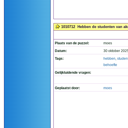
1010712
Hebben de studenten van ako
Plaats van de puzzel:
moes
Datum:
30 oktober 202
Tags:
hebben
,
studen
behoefte
Gelijkluidende vragen:
Geplaatst door:
moes