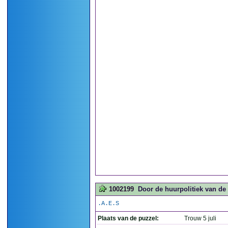
1002199
Door de huurpolitiek van de
.A.E.S
Plaats van de puzzel:
Trouw 5 juli