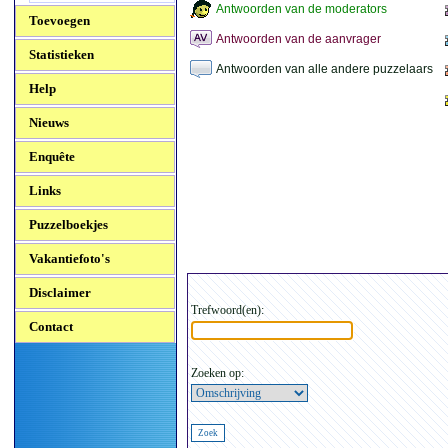
Antwoorden van de moderators
Toevoegen
Antwoorden van de aanvrager
Statistieken
Antwoorden van alle andere puzzelaars
Help
Nieuws
Enquête
Links
Puzzelboekjes
Vakantiefoto's
Disclaimer
Trefwoord(en):
Contact
Zoeken op: