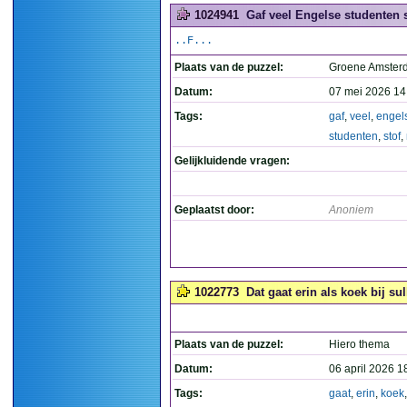
1024941
Gaf veel Engelse studenten s
..F...
Plaats van de puzzel:
Groene Amste
Datum:
07 mei 2026 14
Tags:
gaf
,
veel
,
engel
studenten
,
stof
,
Gelijkluidende vragen:
Geplaatst door:
Anoniem
1022773
Dat gaat erin als koek bij su
Plaats van de puzzel:
Hiero thema
Datum:
06 april 2026 1
Tags:
gaat
,
erin
,
koek