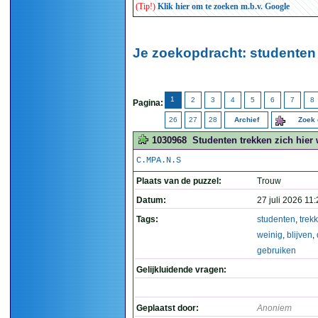
(Tip!)
Klik hier om te zoeken m.b.v. Google
Je zoekopdracht: studenten 
1
2
3
4
5
6
7
8
Pagina:
26
27
28
Archief
Zoek 
1030968
Studenten trekken zich hier 
C.MPA.N.S
Plaats van de puzzel:
Trouw
Datum:
27 juli 2026 11
Tags:
studenten
,
trek
weinig
,
blijven
,
gebruiken
Gelijkluidende vragen:
Geplaatst door:
Anoniem