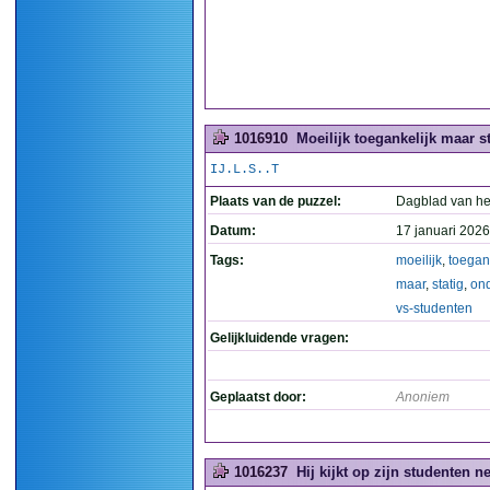
1016910
Moeilijk toegankelijk maar 
IJ.L.S..T
Plaats van de puzzel:
Dagblad van he
Datum:
17 januari 2026
Tags:
moeilijk
,
toegan
maar
,
statig
,
on
vs-studenten
Gelijkluidende vragen:
Geplaatst door:
Anoniem
1016237
Hij kijkt op zijn studenten ne