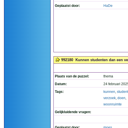
Geplaatst door:
HaDe
992180
Kunnen studenten dan een ve
Plaats van de puzzel:
thema
Datum:
24 februari 202
Tags:
kunnen
,
studen
verzoek
,
doen
,
woonruimte
Gelijkluidende vragen:
Geplaatst door:
moes