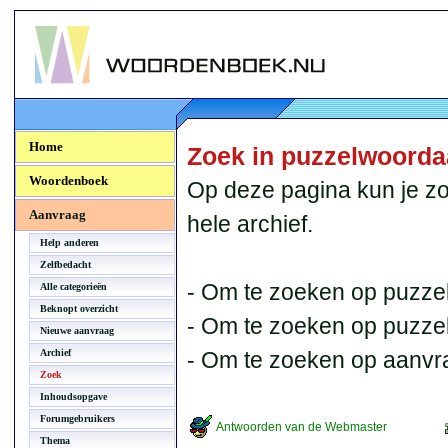
Woordenboek.NU
Home
Zoek in puzzelwoord
Woordenboek
Op deze pagina kun je zo
Aanvraag
hele archief.
Help anderen
Zelfbedacht
- Om te zoeken op puzzel
Alle categorieën
Beknopt overzicht
- Om te zoeken op puzzelb
Nieuwe aanvraag
Archief
- Om te zoeken op aanvr
Zoek
Inhoudsopgave
Forumgebruikers
Antwoorden van de Webmaster
Thema