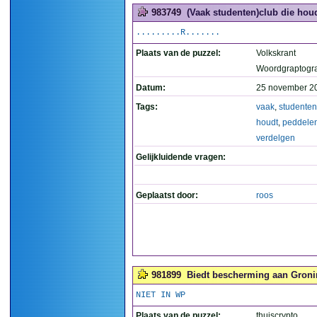
983749
(Vaak studenten)club die houd
.........R.......
Plaats van de puzzel:
Volkskrant
Woordgraptogr
Datum:
25 november 2
Tags:
vaak
,
studenten
houdt
,
peddele
verdelgen
Gelijkluidende vragen:
Geplaatst door:
roos
981899
Biedt bescherming aan Gronin
NIET IN WP
Plaats van de puzzel:
thuiscrypto