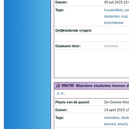
Datum:
05 juli 2025 10
Tags:
huurpolitiek
,
ov
studenten
,
nog
beschikbaar
Gelijkluidende vragen:
Geplaatst door:
Anoniem
996799
Meerdere studenten kennen de
.O.P.
Plaats van de puzzel:
De Groene Ams
Datum:
24 april 2025 1
Tags:
meerdere
,
stud
kennen
,
kracht
,