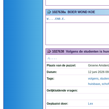
1027638a
BOER WOND KOE
W....ENB.E.
1027638
Volgens de studenten is hun
.L....
Plaats van de puzzel:
Groene Amste
Datum:
12 juni 2026 09
Tags:
volgens
,
studen
huisbaas
,
schof
Gelijkluidende vragen:
Geplaatst door:
Lex