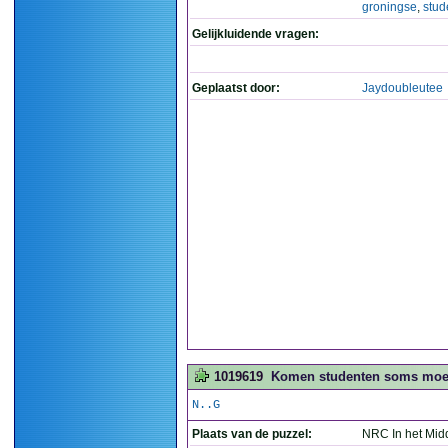
groningse
,
stud
Gelijkluidende vragen:
Geplaatst door:
Jaydoubleutee
1019619
Komen studenten soms moeili
N..G
Plaats van de puzzel:
NRC In het Mid