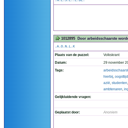
.N.E.S.E..E.DE.
1012895
Door arbeidsschaarste worden
.A.O.N.L.K
Plaats van de puzzel:
Volkskrant
Datum:
29 november 2
Tags:
arbeidsschaars
hierbij
,
oogsttijd
azië
,
studenten
,
ambtenaren
,
in
Gelijkluidende vragen:
Geplaatst door:
Anoniem