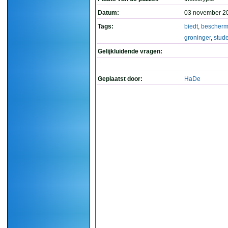
Datum:
03 november 2
Tags:
biedt
,
bescherm
groninger
,
stud
Gelijkluidende vragen:
Geplaatst door:
HaDe