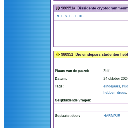
980951a
Dissidente cryptogrammenma
.N.E.S.E..E.DE.
980951
Die eindejaars studenten hebb
Plaats van de puzzel:
Zelf
Datum:
24 oktober 202
Tags:
eindejaars
,
stu
hebben
,
drugs
,
Gelijkluidende vragen:
Geplaatst door:
HARMPJE