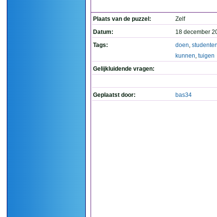
Plaats van de puzzel:
Zelf
Datum:
18 december 2
Tags:
doen
,
studente
kunnen
,
tuigen
Gelijkluidende vragen:
Geplaatst door:
bas34