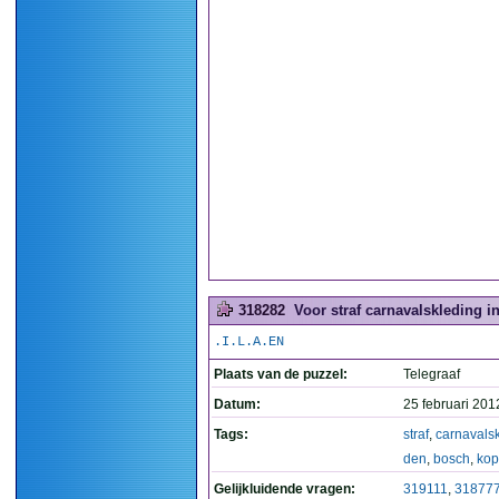
318282
Voor straf carnavalskleding i
.I.L.A.EN
Plaats van de puzzel:
Telegraaf
Datum:
25 februari 201
Tags:
straf
,
carnavals
den
,
bosch
,
ko
Gelijkluidende vragen:
319111
,
31877