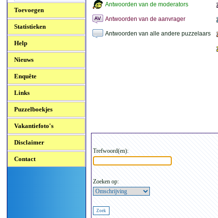
Antwoorden van de moderators
Toevoegen
Antwoorden van de aanvrager
Statistieken
Antwoorden van alle andere puzzelaars
Help
Nieuws
Enquête
Links
Puzzelboekjes
Vakantiefoto's
Disclaimer
Trefwoord(en):
Contact
Zoeken op: