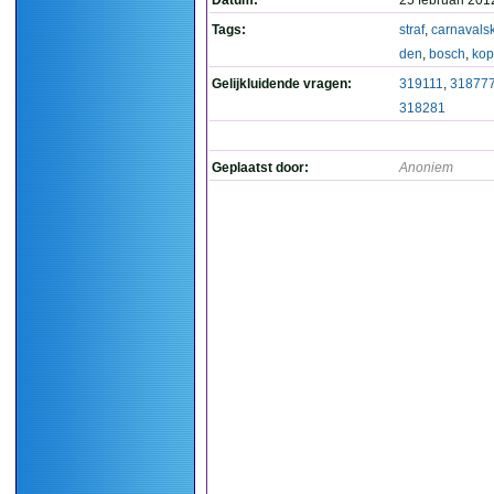
Datum:
25 februari 201
Tags:
straf
,
carnavals
den
,
bosch
,
ko
Gelijkluidende vragen:
319111
,
31877
318281
Geplaatst door:
Anoniem