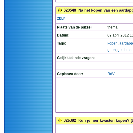
329548
Na het kopen van een aardapp
ZELF
Plaats van de puzzel:
thema
Datum:
09 april 2012 1
Tags:
kopen
,
aardapp
geen
,
geld
,
mee
Gelijkluidende vragen:
Geplaatst door:
RdV
326382
Kun je hier kwasten kopen? (