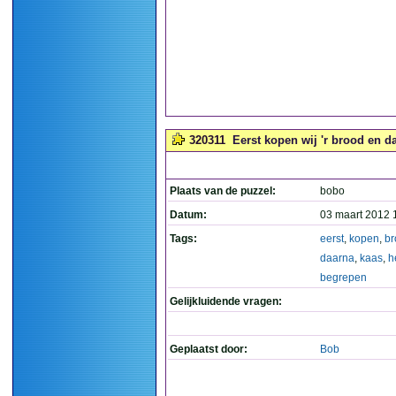
320311
Eerst kopen wij 'r brood en d
Plaats van de puzzel:
bobo
Datum:
03 maart 2012 
Tags:
eerst
,
kopen
,
br
daarna
,
kaas
,
h
begrepen
Gelijkluidende vragen:
Geplaatst door:
Bob