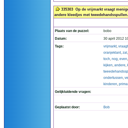
335303
Op de vrijmarkt vraagt menige 
andere kleedjes met tweedehandsspullen.
Plaats van de puzzel:
bobo
Datum:
30 april 2012 1
Tags:
vrijmarkt
,
vraagt
oranjeklant
,
zal
toch
,
nog
,
even
kijken
,
andere
,
tweedehandssp
ondertussen
,
v
kinderen
,
prima
Gelijkluidende vragen:
Geplaatst door:
Bob