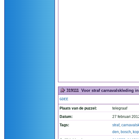
319111
Voor straf carnavalskleding i
GDEE
Plaats van de puzzel:
telegraaf
Datum:
27 februari 201
Tags:
straf
,
carnavals
den
,
bosch
,
ko