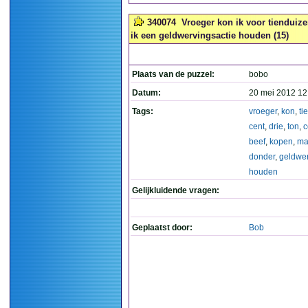
340074
Vroeger kon ik voor tienduiz
ik een geldwervingsactie houden (15)
Plaats van de puzzel:
bobo
Datum:
20 mei 2012 12
Tags:
vroeger
,
kon
,
ti
cent
,
drie
,
ton
,
c
beef
,
kopen
,
ma
donder
,
geldwer
houden
Gelijkluidende vragen:
Geplaatst door:
Bob