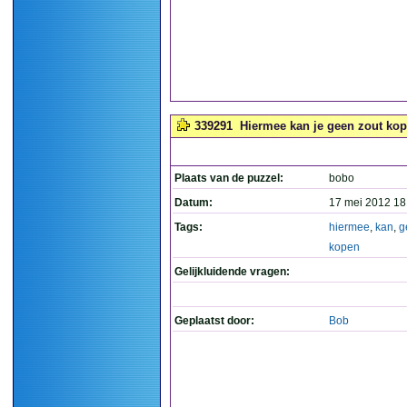
339291
Hiermee kan je geen zout kop
Plaats van de puzzel:
bobo
Datum:
17 mei 2012 18
Tags:
hiermee
,
kan
,
g
kopen
Gelijkluidende vragen:
Geplaatst door:
Bob