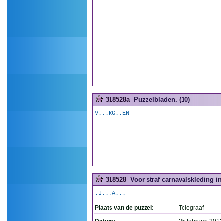
318528a
Puzzelbladen. (10)
V...RG..EN
318528
Voor straf carnavalskleding i
.I...A...
Plaats van de puzzel:
Telegraaf