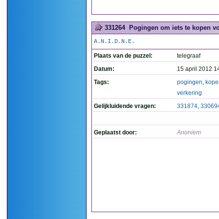
331264
Pogingen om iets te kopen vo
A.N.I.D.N.E.
Plaats van de puzzel:
telegraaf
Datum:
15 april 2012 1
Tags:
pogingen
,
kope
verkering
Gelijkluidende vragen:
331874
,
33069
Geplaatst door:
Anoniem