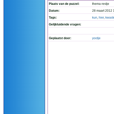
Plaats van de puzzel:
thema restje
Datum:
28 maart 2012 
Tags:
kun
,
hier
,
kwast
Gelijkluidende vragen:
Geplaatst door:
yootje