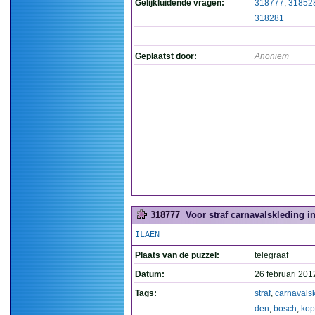
Gelijkluidende vragen:
318777
,
31852
318281
Geplaatst door:
Anoniem
318777
Voor straf carnavalskleding i
ILAEN
Plaats van de puzzel:
telegraaf
Datum:
26 februari 201
Tags:
straf
,
carnavals
den
,
bosch
,
ko