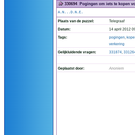
330694
Pogingen om iets te kopen vo
A.N...D.N.E.
Plaats van de puzzel:
Telegraaf
Datum:
14 april 2012 0
Tags:
pogingen
,
kope
verkering
Gelijkluidende vragen:
331874
,
33126
Geplaatst door:
Anoniem