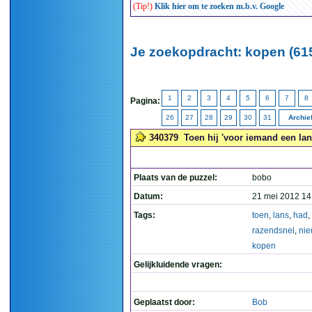
(Tip!)
Klik hier om te zoeken m.b.v. Google
Je zoekopdracht: kopen (61
1
2
3
4
5
6
7
8
Pagina:
26
27
28
29
30
31
Archie
340379
Toen hij 'voor iemand een lan
Plaats van de puzzel:
bobo
Datum:
21 mei 2012 14
Tags:
toen
,
lans
,
had
,
razendsnel
,
ni
kopen
Gelijkluidende vragen:
Geplaatst door:
Bob