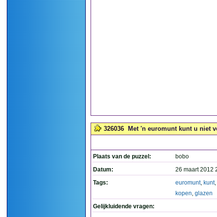
326036
Met 'n euromunt kunt u niet v
Plaats van de puzzel:
bobo
Datum:
26 maart 2012 
Tags:
euromunt
,
kunt
kopen
,
glazen
Gelijkluidende vragen: