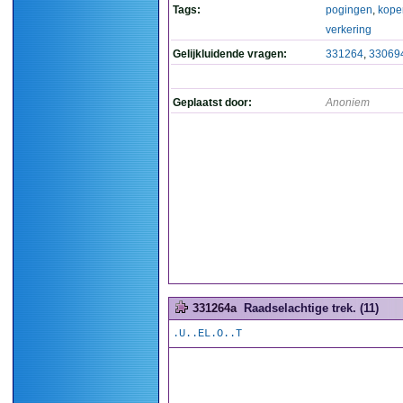
Tags:
pogingen
,
kope
verkering
Gelijkluidende vragen:
331264
,
33069
Geplaatst door:
Anoniem
331264a
Raadselachtige trek. (11)
.U..EL.O..T