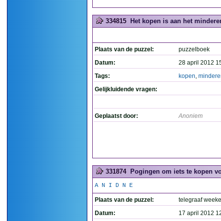
334815
Het kopen is aan het minderen
Plaats van de puzzel:
puzzelboek
Datum:
28 april 2012 1
Tags:
kopen
,
mindere
Gelijkluidende vragen:
Geplaatst door:
Anoniem
331874
Pogingen om iets te kopen vo
A N I D N E
Plaats van de puzzel:
telegraaf week
Datum:
17 april 2012 1