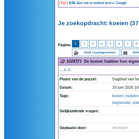
(Tip!)
Klik hier om te zoeken m.b.v. Google
Je zoekopdracht: koeien (37
1
2
3
4
5
6
7
8
Pagina:
Zoek cryptogrammen
Zoek
1028373
De koeien hadden hun eigen 
..A.E.
Plaats van de puzzel:
Dagblad van he
Datum:
20 juni 2026 18
Tags:
koeien
,
hadden
begrensde
,
vla
Gelijkluidende vragen:
Geplaatst door:
Anoniem