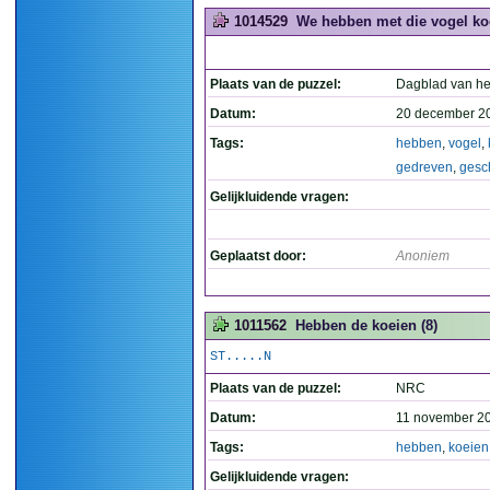
1014529
We hebben met die vogel ko
Plaats van de puzzel:
Dagblad van he
Datum:
20 december 2
Tags:
hebben
,
vogel
,
gedreven
,
gesc
Gelijkluidende vragen:
Geplaatst door:
Anoniem
1011562
Hebben de koeien (8)
ST.....N
Plaats van de puzzel:
NRC
Datum:
11 november 2
Tags:
hebben
,
koeien
Gelijkluidende vragen: