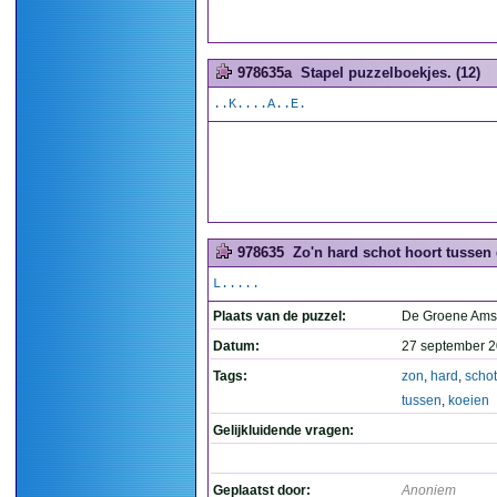
978635a
Stapel puzzelboekjes. (12)
..K....A..E.
978635
Zo'n hard schot hoort tussen 
L.....
Plaats van de puzzel:
De Groene Ams
Datum:
27 september 2
Tags:
zon
,
hard
,
schot
tussen
,
koeien
Gelijkluidende vragen:
Geplaatst door:
Anoniem