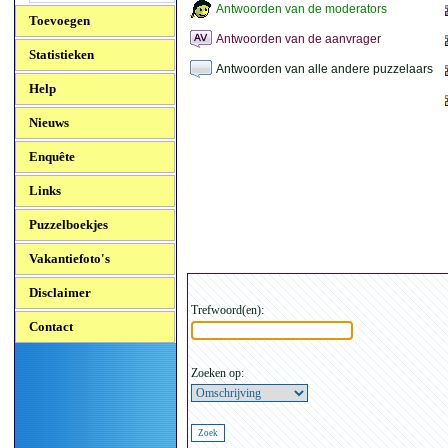
Antwoorden van de moderators
Toevoegen
Antwoorden van de aanvrager
Statistieken
Antwoorden van alle andere puzzelaars
Help
Nieuws
Enquête
Links
Puzzelboekjes
Vakantiefoto's
Disclaimer
Trefwoord(en):
Contact
Zoeken op: