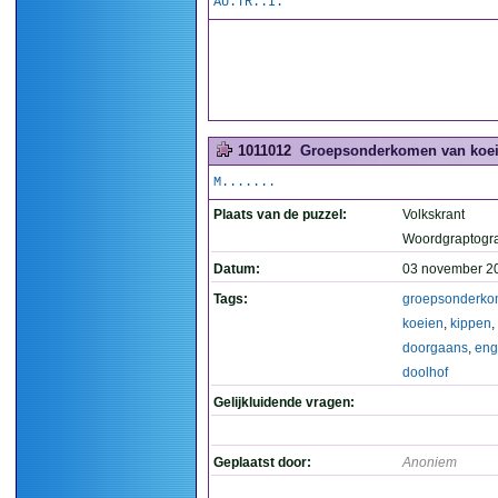
AU.TR..I.
1011012
Groepsonderkomen van koeien
M.......
Plaats van de puzzel:
Volkskrant
Woordgraptogr
Datum:
03 november 2
Tags:
groepsonderk
koeien
,
kippen
,
doorgaans
,
eng
doolhof
Gelijkluidende vragen:
Geplaatst door:
Anoniem