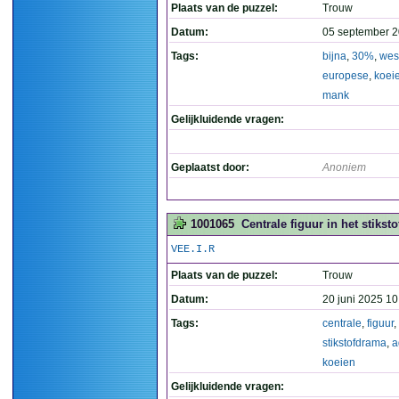
Plaats van de puzzel:
Trouw
Datum:
05 september 2
Tags:
bijna
,
30%
,
wes
europese
,
koei
mank
Gelijkluidende vragen:
Geplaatst door:
Anoniem
1001065
Centrale figuur in het stikst
VEE.I.R
Plaats van de puzzel:
Trouw
Datum:
20 juni 2025 10
Tags:
centrale
,
figuur
,
stikstofdrama
,
a
koeien
Gelijkluidende vragen: