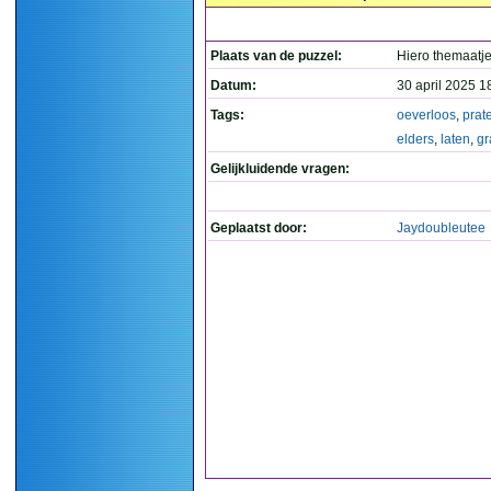
Plaats van de puzzel:
Hiero themaatj
Datum:
30 april 2025 1
Tags:
oeverloos
,
prat
elders
,
laten
,
gr
Gelijkluidende vragen:
Geplaatst door:
Jaydoubleutee