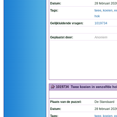
Datum:
28 februari 202
Tags:
twee
,
koeien
,
e
hok
Gelijkluidende vragen:
1019734
Geplaatst door:
Anoniem
1019734
Twee koeien in eenzelfde hok
Plaats van de puzzel:
De Standaard
Datum:
28 februari 202
Tags:
twee
,
koeien
,
e