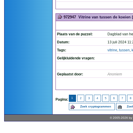
972947
Vitrine van tussen de koeien (
Plaats van de puzzel:
Dagblad van he
Datum:
13 juli 2024 11
Tags:
vitrine
,
tussen
,
Gelijkluidende vragen:
Geplaatst door:
Anoniem
1
2
3
4
5
6
7
8
Pagina:
Zoek cryptogrammen
Zoek
© 2005-2026 by 