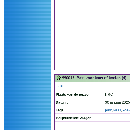
990013
Past voor kaas of koeien (4)
I.DE
Plaats van de puzzel:
NRC
Datum:
30 januari 2025
Tags:
past
,
kaas
,
koei
Gelijkluidende vragen: