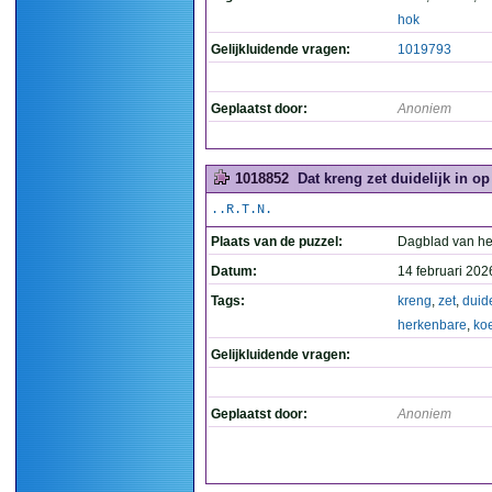
hok
Gelijkluidende vragen:
1019793
Geplaatst door:
Anoniem
1018852
Dat kreng zet duidelijk in o
..R.T.N.
Plaats van de puzzel:
Dagblad van he
Datum:
14 februari 202
Tags:
kreng
,
zet
,
duide
herkenbare
,
ko
Gelijkluidende vragen:
Geplaatst door:
Anoniem