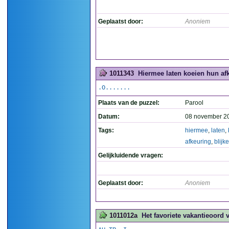
Geplaatst door:
Anoniem
1011343
Hiermee laten koeien hun afk
.O.......
Plaats van de puzzel:
Parool
Datum:
08 november 2
Tags:
hiermee
,
laten
,
afkeuring
,
blijk
Gelijkluidende vragen:
Geplaatst door:
Anoniem
1011012a
Het favoriete vakantieoord 