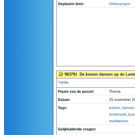
Geplaatst door:
Onbevangen
983791
De koeien dansen op de Lente
THEMA
Plaats van de puzzel:
Thema
Datum:
25 november 2
Tags:
koeien
,
dansen
lentemarkt
,
tus
marktwaren
Gelijkluidende vragen: