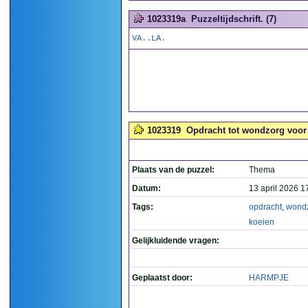
1023319a
Puzzeltijdschrift. (7)
VA..LA.
1023319
Opdracht tot wondzorg voor 
Plaats van de puzzel:
Thema
Datum:
13 april 2026 1
Tags:
opdracht
,
wond
koeien
Gelijkluidende vragen:
Geplaatst door:
HARMPJE