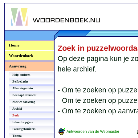
Woordenboek.NU
Home
Zoek in puzzelwoord
Woordenboek
Op deze pagina kun je zo
Aanvraag
hele archief.
Help anderen
Zelfbedacht
- Om te zoeken op puzzel
Alle categorieën
Beknopt overzicht
- Om te zoeken op puzzelb
Nieuwe aanvraag
Archief
- Om te zoeken op aanvr
Zoek
Inhoudsopgave
Forumgebruikers
Antwoorden van de Webmaster
Thema