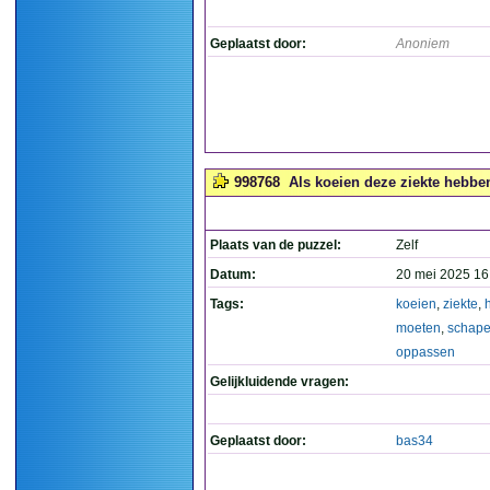
Geplaatst door:
Anoniem
998768
Als koeien deze ziekte hebbe
Plaats van de puzzel:
Zelf
Datum:
20 mei 2025 16
Tags:
koeien
,
ziekte
,
moeten
,
schap
oppassen
Gelijkluidende vragen:
Geplaatst door:
bas34