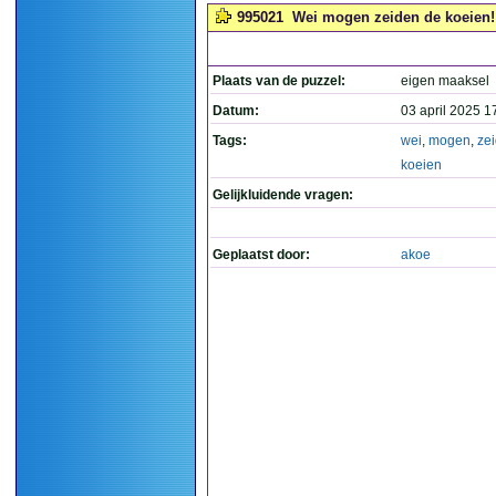
995021
Wei mogen zeiden de koeien! 
Plaats van de puzzel:
eigen maaksel
Datum:
03 april 2025 1
Tags:
wei
,
mogen
,
ze
koeien
Gelijkluidende vragen:
Geplaatst door:
akoe