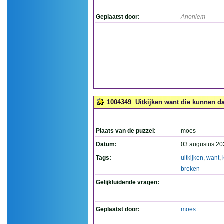
Geplaatst door:
Anoniem
1004349
Uitkijken want die kunnen da
Plaats van de puzzel:
moes
Datum:
03 augustus 20
Tags:
uitkijken
,
want
,
breken
Gelijkluidende vragen:
Geplaatst door:
moes