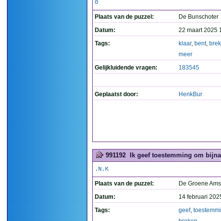
0
Plaats van de puzzel:
De Bunschoter
Datum:
22 maart 2025 
Tags:
klaar
,
bent
,
bre
meer
Gelijkluidende vragen:
183545
Geplaatst door:
HenkBur
991192
Ik geef toestemming om bijna 
.N.K
Plaats van de puzzel:
De Groene Ams
Datum:
14 februari 202
Tags:
geef
,
toestemm