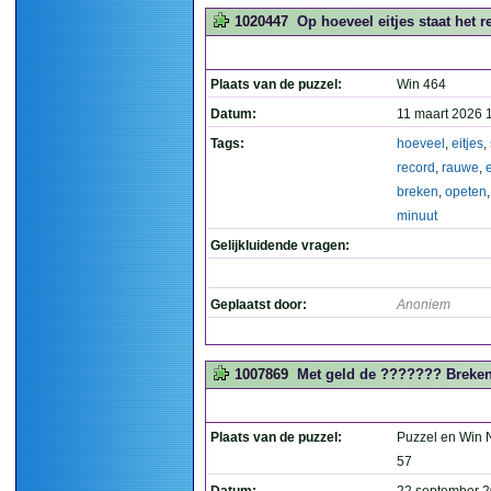
1020447
Op hoeveel eitjes staat het 
Plaats van de puzzel:
Win 464
Datum:
11 maart 2026 
Tags:
hoeveel
,
eitjes
,
record
,
rauwe
,
breken
,
opeten
minuut
Gelijkluidende vragen:
Geplaatst door:
Anoniem
1007869
Met geld de ??????? Breke
Plaats van de puzzel:
Puzzel en Win N
57