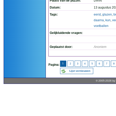
Plaats van de puzzel:
DvhN
Datum:
13 augustus 20
Tags:
eerst
,
glazen
,
b
daarna
,
kun
,
ve
voetballen
Gelijkluidende vragen:
Geplaatst door:
Anoniem
1
2
3
4
5
6
7
8
Pagina:
Lijst vernieuwen
© 2005-2026 by 