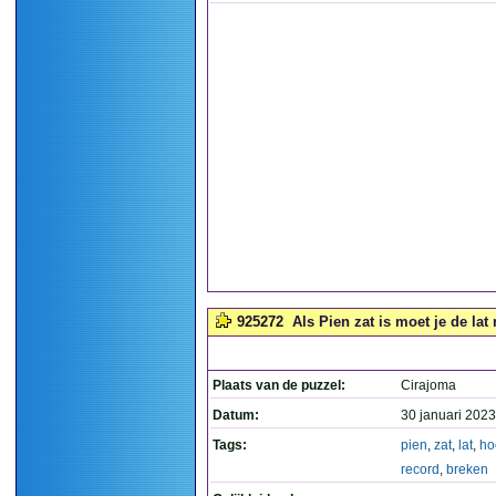
925272
Als Pien zat is moet je de lat
Plaats van de puzzel:
Cirajoma
Datum:
30 januari 2023
Tags:
pien
,
zat
,
lat
,
ho
record
,
breken