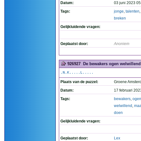
Datum:
03 juni 2023 05
Tags:
jonge
,
talenten
breken
Gelijkluidende vragen:
Geplaatst door:
Anoniem
926927
De bewakers ogen welwillend 
.N.K.....L.....
Plaats van de puzzel:
Groene Amste
Datum:
17 februari 202
Tags:
bewakers
,
oge
welwillend
,
maa
doen
Gelijkluidende vragen:
Geplaatst door:
Lex