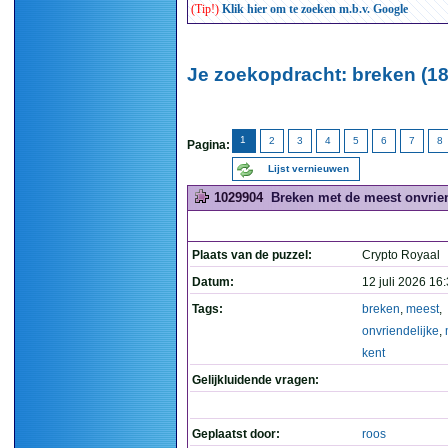
(Tip!)
Klik hier om te zoeken m.b.v. Google
Je zoekopdracht: breken (18
1
2
3
4
5
6
7
8
Pagina:
Lijst vernieuwen
1029904
Breken met de meest onvrien
Plaats van de puzzel:
Crypto Royaal
Datum:
12 juli 2026 16
Tags:
breken
,
meest
,
onvriendelijke
,
kent
Gelijkluidende vragen:
Geplaatst door:
roos