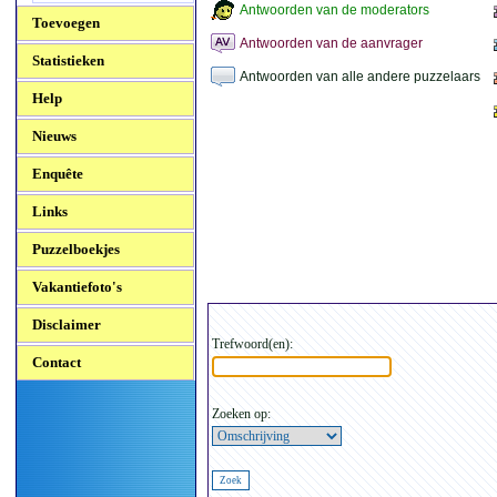
Antwoorden van de moderators
Toevoegen
Antwoorden van de aanvrager
Statistieken
Antwoorden van alle andere puzzelaars
Help
Nieuws
Enquête
Links
Puzzelboekjes
Vakantiefoto's
Disclaimer
Trefwoord(en):
Contact
Zoeken op: