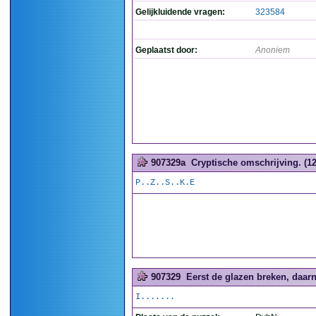
Gelijkluidende vragen:
323584
Geplaatst door:
Anoniem
907329a
Cryptische omschrijving. (12
P..Z..S..K.E
907329
Eerst de glazen breken, daarn
I.......