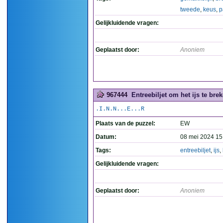
tweede
,
keus
,
p
Gelijkluidende vragen:
Geplaatst door:
Anoniem
967444
Entreebiljet om het ijs te brek
.I.N.N...E...R
Plaats van de puzzel:
EW
Datum:
08 mei 2024 15
Tags:
entreebiljet
,
ijs
,
Gelijkluidende vragen:
Geplaatst door:
Anoniem