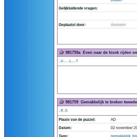
breken
Gelijkluidende vragen:
Geplaatst door:
Anoniem
981759a
Even naar de kiosk rijden o
.U...L..T
981759
Gemakkelijk te breken tweede 
.R.S
Plaats van de puzzel:
AD
Datum:
02 november 2
Tags:
gemakkelijk
,
br