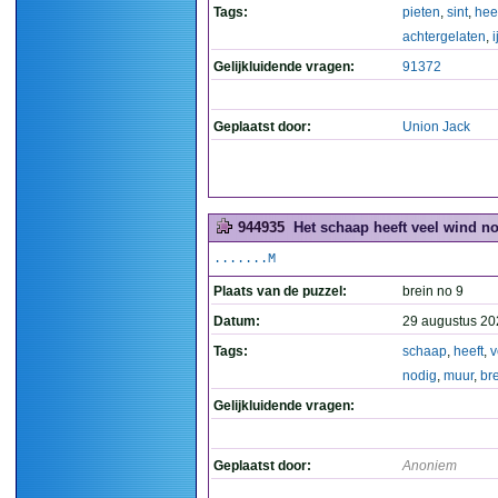
Tags:
pieten
,
sint
,
hee
achtergelaten
,
i
Gelijkluidende vragen:
91372
Geplaatst door:
Union Jack
944935
Het schaap heeft veel wind n
.......M
Plaats van de puzzel:
brein no 9
Datum:
29 augustus 20
Tags:
schaap
,
heeft
,
v
nodig
,
muur
,
br
Gelijkluidende vragen:
Geplaatst door:
Anoniem