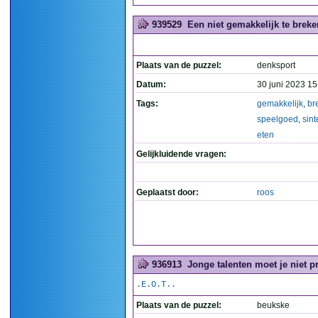
939529
Een niet gemakkelijk te breken
Plaats van de puzzel:
denksport
Datum:
30 juni 2023 15
Tags:
gemakkelijk
,
br
speelgoed
,
sint
eten
Gelijkluidende vragen:
Geplaatst door:
roos
936913
Jonge talenten moet je niet p
.E.O.T..
Plaats van de puzzel:
beukske