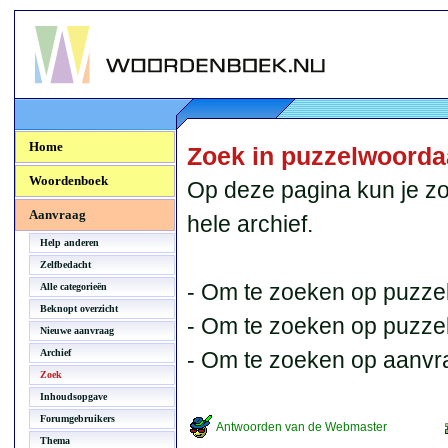
Woordenboek.NU
Home
Zoek in puzzelwoord
Woordenboek
Op deze pagina kun je zo
Aanvraag
hele archief.
Help anderen
Zelfbedacht
- Om te zoeken op puzzel
Alle categorieën
Beknopt overzicht
- Om te zoeken op puzzelb
Nieuwe aanvraag
Archief
- Om te zoeken op aanvr
Zoek
Inhoudsopgave
Forumgebruikers
Antwoorden van de Webmaster
Thema