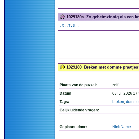
1029180a
Zo geheimzinnig als een kr
.R..T.S..
1029180
Breken met domme praatjes?
Plaats van de puzzel:
zelf
Datum:
03 juli 2026 17
Tags:
breken
,
domme
Gelijkluidende vragen:
Geplaatst door:
Nick Name