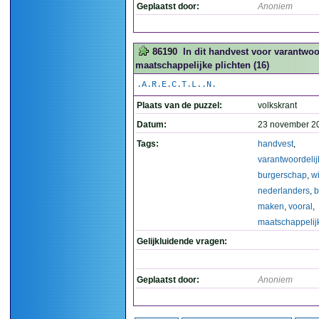
Geplaatst door:
Anoniem
86190
In dit handvest voor varantwo
maatschappelijke plichten (16)
.A.R.E.C.T.L..N.
Plaats van de puzzel:
volkskrant
Datum:
23 november 2
Tags:
handvest
,
varantwoordelij
burgerschap
,
wi
nederlanders
,
b
maken
,
vooral
,
maatschappelij
Gelijkluidende vragen:
Geplaatst door:
Anoniem