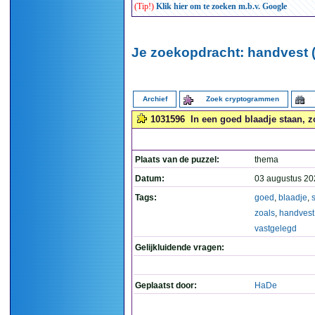
(Tip!)
Klik hier om te zoeken m.b.v. Google
Je zoekopdracht: handvest (
Archief
Zoek cryptogrammen
1031596
In een goed blaadje staan, z
Plaats van de puzzel:
thema
Datum:
03 augustus 20
Tags:
goed
,
blaadje
,
zoals
,
handvest
vastgelegd
Gelijkluidende vragen:
Geplaatst door:
HaDe