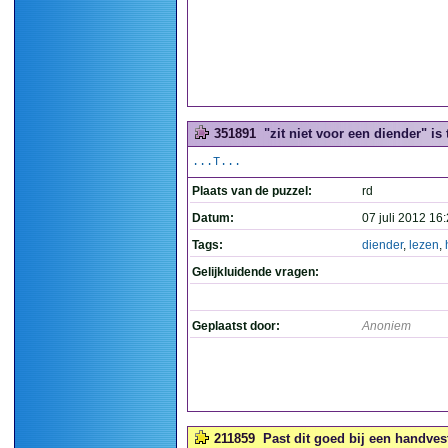
351891
"zit niet voor een diender" is 
...T...
Plaats van de puzzel:
rd
Datum:
07 juli 2012 16
Tags:
diender
,
lezen
,
Gelijkluidende vragen:
Geplaatst door:
Anoniem
211859
Past dit goed bij een handvest