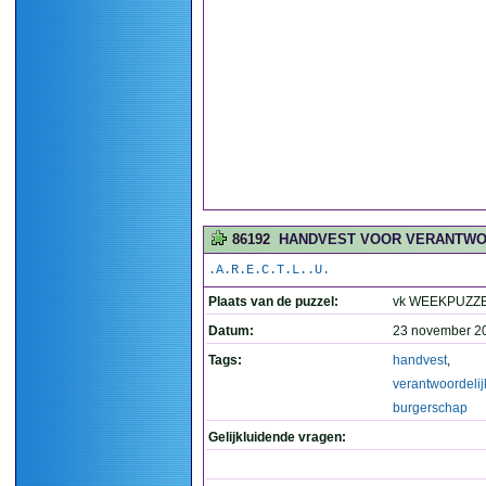
86192
HANDVEST VOOR VERANTWOO
.A.R.E.C.T.L..U.
Plaats van de puzzel:
vk WEEKPUZZ
Datum:
23 november 2
Tags:
handvest
,
verantwoordelij
burgerschap
Gelijkluidende vragen: