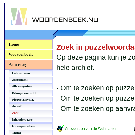
Woordenboek.NU
Home
Zoek in puzzelwoord
Woordenboek
Op deze pagina kun je zo
Aanvraag
hele archief.
Help anderen
Zelfbedacht
- Om te zoeken op puzzel
Alle categorieën
Beknopt overzicht
- Om te zoeken op puzzelb
Nieuwe aanvraag
Archief
- Om te zoeken op aanvr
Zoek
Inhoudsopgave
Forumgebruikers
Antwoorden van de Webmaster
Thema