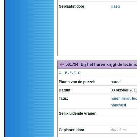
Geplaatst door:
HaeS
581794
Bij het huren krijgt de techni
C..R.E.I.G
Plaats van de puzzel:
parool
Datum:
03 oktober 201
Tags:
huren
,
krijgt
,
te
handvest
Gelijkluidende vragen:
Geplaatst door:
Anoniem