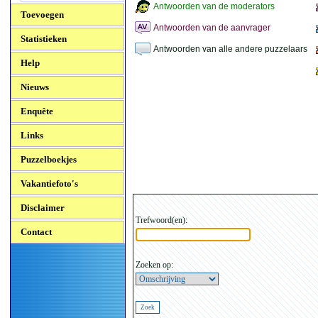
Antwoorden van de moderators
Toevoegen
Antwoorden van de aanvrager
Statistieken
Antwoorden van alle andere puzzelaars
Help
Nieuws
Enquête
Links
Puzzelboekjes
Vakantiefoto's
Disclaimer
Trefwoord(en):
Contact
Zoeken op: