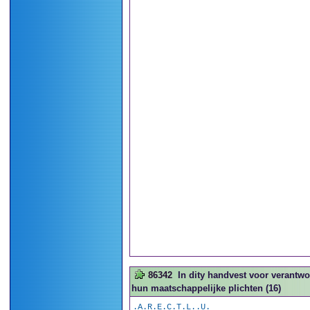
86342
In dity handvest voor verantw
hun maatschappelijke plichten (16)
.A.R.E.C.T.L..U.