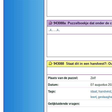
943088a
Puzzelboekje dat onder de co
.A...A.
943088
Staat dit in een handvest?: O
Plaats van de puzzel:
Zelf
Datum:
07 augustus 20
Tags:
staat
,
handvest
leert
,
gestaaghe
Gelijkluidende vragen: