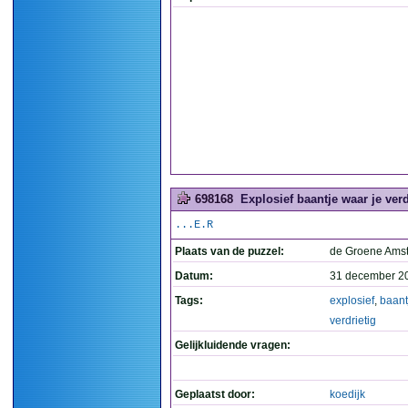
698168
Explosief baantje waar je verd
...E.R
Plaats van de puzzel:
de Groene Ams
Datum:
31 december 2
Tags:
explosief
,
baant
verdrietig
Gelijkluidende vragen:
Geplaatst door:
koedijk