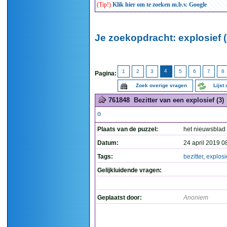
(Tip!)
Klik hier om te zoeken m.b.v. Google
Je zoekopdracht: explosief 
4
1
2
3
5
6
7
8
Pagina:
Zoek overige vragen
Lijst
761848
Bezitter van een explosief (3)
0
Plaats van de puzzel:
het nieuwsblad
Datum:
24 april 2019 0
Tags:
bezitter
,
explosi
Gelijkluidende vragen:
Geplaatst door:
Anoniem