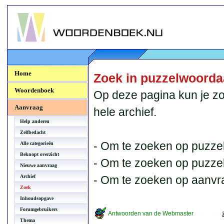
Woordenboek.NU
Home
Zoek in puzzelwoord
Woordenboek
Op deze pagina kun je zo
Aanvraag
hele archief.
Help anderen
Zelfbedacht
- Om te zoeken op puzzel
Alle categorieën
Beknopt overzicht
- Om te zoeken op puzzelb
Nieuwe aanvraag
Archief
- Om te zoeken op aanvr
Zoek
Inhoudsopgave
Forumgebruikers
Antwoorden van de Webmaster
Thema