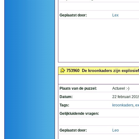
Geplaatst door:
Lex
753960
De kroonkaders zijn explosief.
Plaats van de puzzel:
Actueel :-)
Datum:
22 februari 201
Tags:
kroonkaders
,
ex
Gelijkluidende vragen:
Geplaatst door:
Leo