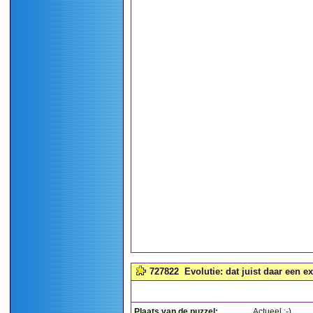
727822
Evolutie: dat juist daar een e
Plaats van de puzzel:
Actueel :-)