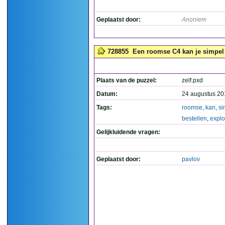
Geplaatst door:
Anoniem
728855
Een roomse C4 kan je simpel be
Plaats van de puzzel:
zelf.pxd
Datum:
24 augustus 20
Tags:
roomse
,
kan
,
si
bestellen
,
explo
Gelijkluidende vragen:
Geplaatst door:
pavlov