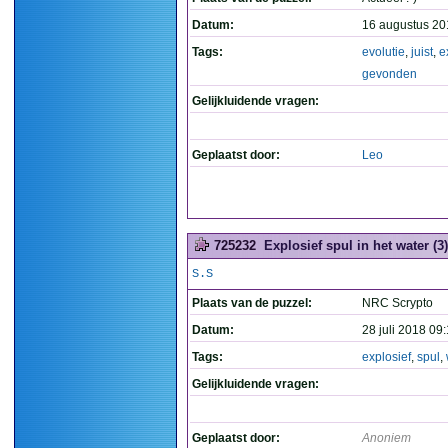
Datum:
16 augustus 20
Tags:
evolutie
,
juist
,
e
gevonden
Gelijkluidende vragen:
Geplaatst door:
Leo
725232
Explosief spul in het water (3)
S.S
Plaats van de puzzel:
NRC Scrypto
Datum:
28 juli 2018 09
Tags:
explosief
,
spul
,
Gelijkluidende vragen:
Geplaatst door:
Anoniem