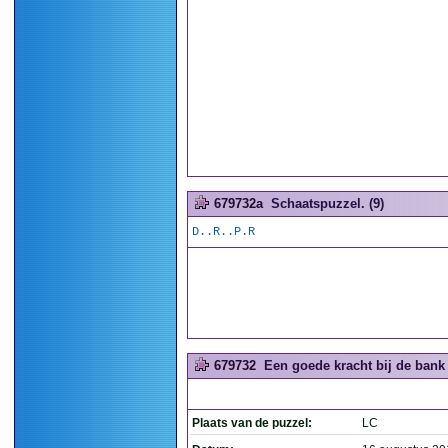
679732a
Schaatspuzzel. (9)
D..R..P.R
679732
Een goede kracht bij de bank 
Plaats van de puzzel:
LC