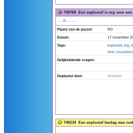
740769
Een explosief is erg voor een
...B.....
Plaats van de puzzel:
RD
Datum:
17 november 2
Tags:
explosief
,
erg
,
i
heer
,
muziekins
Gelijkluidende vragen:
Geplaatst door:
Anoniem
740234
Een explosief beslag was nod