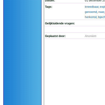
Datum:
01 december 2
Tags:
kneedbaar
,
expl
genoemd
,
naar
herkomst
,
tsjec
Gelijkluidende vragen:
Geplaatst door:
Anoniem