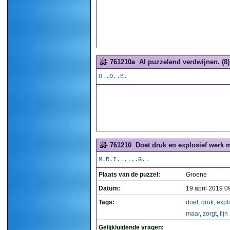
761210a
Al puzzelend verdwijnen. (8)
O..O..E.
761210
Doet druk en explosief werk ma
M.R.I......G..
Plaats van de puzzel:
Groene
Datum:
19 april 2019 0
Tags:
doet
,
druk
,
expl
maar
,
zorgt
,
fijn
Gelijkluidende vragen: