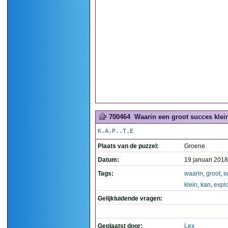
700464
Waarin een groot succes klein
K.A.P..T.E
Plaats van de puzzel:
Groene
Datum:
19 januari 2018
Tags:
waarin
,
groot
,
s
klein
,
kan
,
explo
Gelijkluidende vragen:
Geplaatst door:
Lex