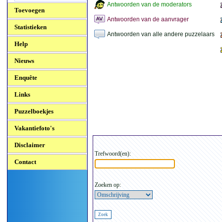
Antwoorden van de moderators
Toevoegen
Antwoorden van de aanvrager
Statistieken
Antwoorden van alle andere puzzelaars
Help
Nieuws
Enquête
Links
Puzzelboekjes
Vakantiefoto's
Disclaimer
Trefwoord(en):
Contact
Zoeken op: