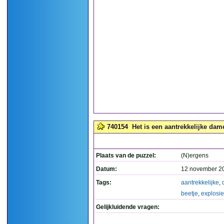
740154
Het is een aantrekkelijke dame,
Plaats van de puzzel:
(N)ergens
Datum:
12 november 2
Tags:
aantrekkelijke
,
beetje
,
explosie
Gelijkluidende vragen: