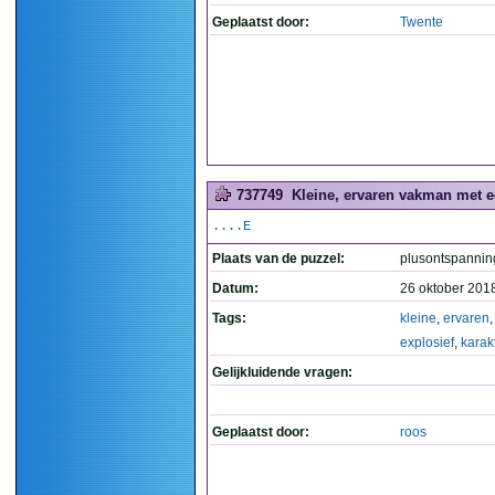
Geplaatst door:
Twente
737749
Kleine, ervaren vakman met ee
....E
Plaats van de puzzel:
plusontspannin
Datum:
26 oktober 201
Tags:
kleine
,
ervaren
explosief
,
karak
Gelijkluidende vragen:
Geplaatst door:
roos