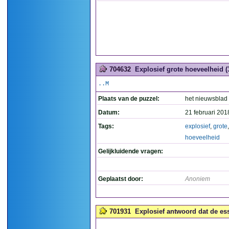
704632
Explosief grote hoeveelheid (
..M
Plaats van de puzzel:
het nieuwsblad
Datum:
21 februari 201
Tags:
explosief
,
grote
,
hoeveelheid
Gelijkluidende vragen:
Geplaatst door:
Anoniem
701931
Explosief antwoord dat de esse