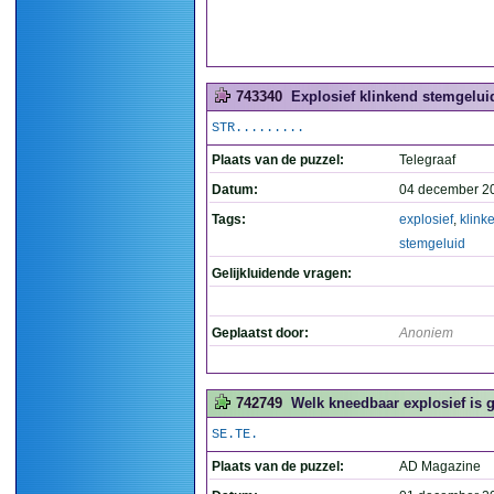
743340
Explosief klinkend stemgeluid
STR.........
Plaats van de puzzel:
Telegraaf
Datum:
04 december 2
Tags:
explosief
,
klink
stemgeluid
Gelijkluidende vragen:
Geplaatst door:
Anoniem
742749
Welk kneedbaar explosief is 
SE.TE.
Plaats van de puzzel:
AD Magazine