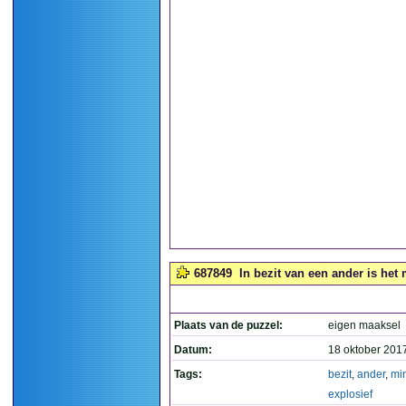
687849
In bezit van een ander is het 
Plaats van de puzzel:
eigen maaksel
Datum:
18 oktober 201
Tags:
bezit
,
ander
,
mi
explosief