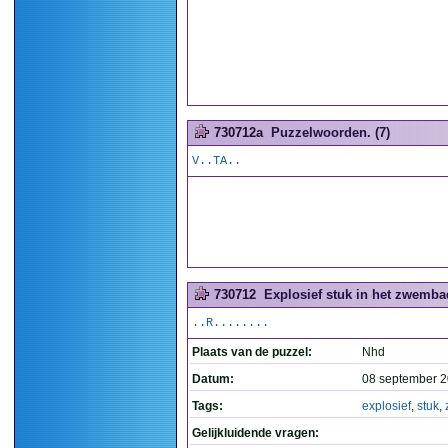
730712a
Puzzelwoorden. (7)
V..TA..
730712
Explosief stuk in het zwembad
..R........
Plaats van de puzzel:
Nhd
Datum:
08 september 2
Tags:
explosief
,
stuk
,
Gelijkluidende vragen: