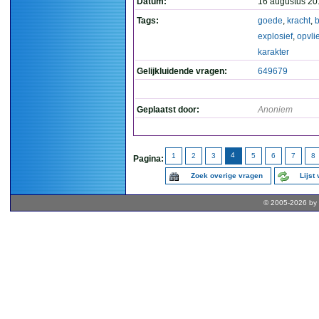
Datum:
16 augustus 20
Tags:
goede
,
kracht
,
explosief
,
opvli
karakter
Gelijkluidende vragen:
649679
Geplaatst door:
Anoniem
4
1
2
3
5
6
7
8
Pagina:
Zoek overige vragen
Lijst
© 2005-2026 by 