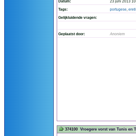
Datum:
23 juni 2013 10
Tags:
portugese
,
ereti
Gelijkluidende vragen:
Geplaatst door:
Anoniem
374100
Vroegere vorst van Tunis en Tu