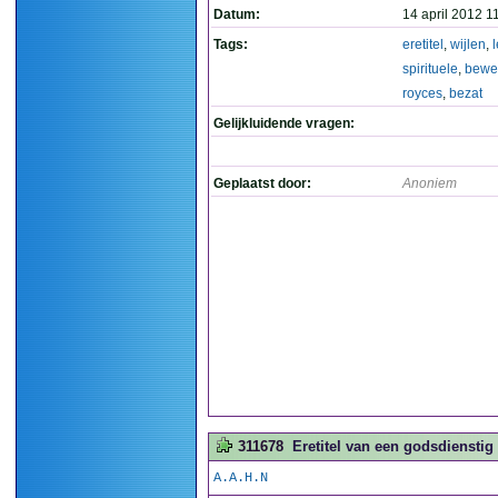
Datum:
14 april 2012 1
Tags:
eretitel
,
wijlen
,
l
spirituele
,
bewe
royces
,
bezat
Gelijkluidende vragen:
Geplaatst door:
Anoniem
311678
Eretitel van een godsdienstig
A.A.H.N