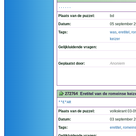
......
Plaats van de puzzel:
bd
Datum:
05 september 2
Tags:
was
,
eretitel
,
ro
keizer
Gelijkluidende vragen:
Geplaatst door:
Anoniem
272764
Eretitel van de romeinse keize
**E*AR
Plaats van de puzzel:
volkskrant 03-0
Datum:
03 september 2
Tags:
eretitel
,
romein
Gelijkluidende vragen: