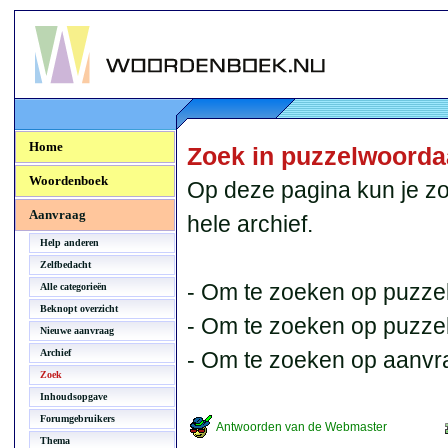
Woordenboek.NU
Home
Zoek in puzzelwoord
Woordenboek
Op deze pagina kun je zo
Aanvraag
hele archief.
Help anderen
Zelfbedacht
- Om te zoeken op puzzel
Alle categorieën
Beknopt overzicht
- Om te zoeken op puzzelb
Nieuwe aanvraag
Archief
- Om te zoeken op aanvr
Zoek
Inhoudsopgave
Forumgebruikers
Antwoorden van de Webmaster
Thema