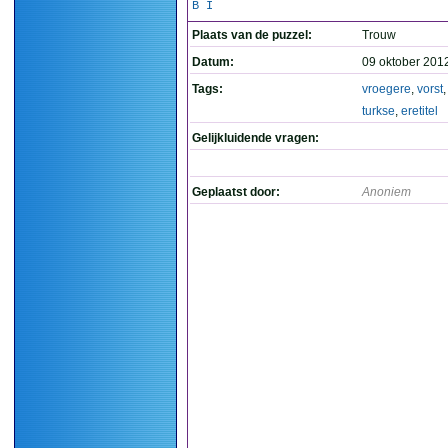
B I
Plaats van de puzzel:
Trouw
Datum:
09 oktober 201
Tags:
vroegere
,
vorst
turkse
,
eretitel
Gelijkluidende vragen:
Geplaatst door:
Anoniem