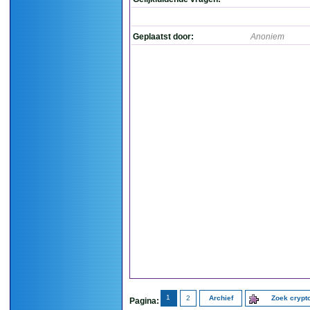
Geplaatst door:
Anoniem
1
2
Archief
Zoek cryp
Pagina: