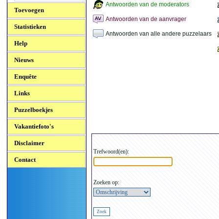
Antwoorden van de moderators
Toevoegen
Antwoorden van de aanvrager
Statistieken
Antwoorden van alle andere puzzelaars
Help
Nieuws
Enquête
Links
Puzzelboekjes
Vakantiefoto's
Disclaimer
Trefwoord(en):
Contact
Zoeken op: