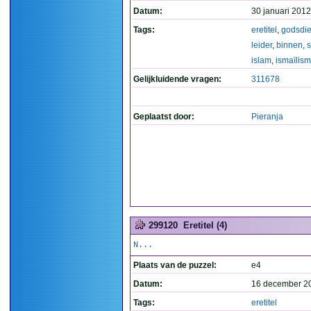
Datum:
30 januari 2012
Tags:
eretitel
,
godsdie
leider
,
binnen
,
s
islam
,
ismaïlis
Gelijkluidende vragen:
311678
Geplaatst door:
Pieranja
299120
Eretitel (4)
N...
Plaats van de puzzel:
e4
Datum:
16 december 2
Tags:
eretitel