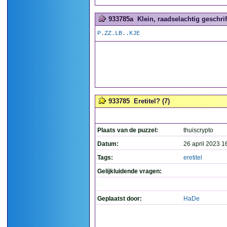
933785a
Klein, raadselachtig geschrift
P.ZZ.LB..KJE
933785
Eretitel? (7)
Plaats van de puzzel:
thuiscrypto
Datum:
26 april 2023 1
Tags:
eretitel
Gelijkluidende vragen:
Geplaatst door:
HaDe