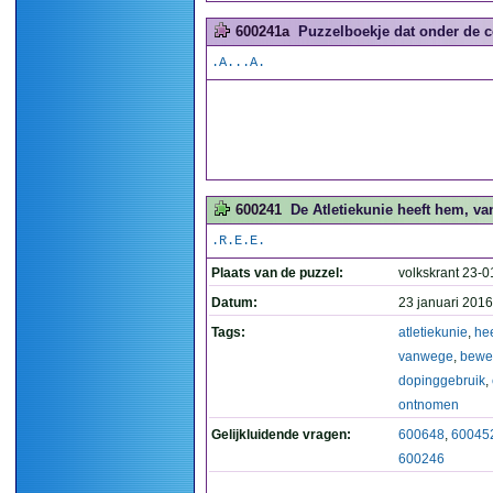
600241a
Puzzelboekje dat onder de co
.A...A.
600241
De Atletiekunie heeft hem, v
.R.E.E.
Plaats van de puzzel:
volkskrant 23-0
Datum:
23 januari 2016
Tags:
atletiekunie
,
hee
vanwege
,
bewe
dopinggebruik
,
ontnomen
Gelijkluidende vragen:
600648
,
60045
600246