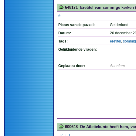
648171
Eretitel van sommige kerken (
0
Plaats van de puzzel:
Gelderland
Datum:
26 december 2
Tags:
eretitel
,
sommig
Gelijkluidende vragen:
Geplaatst door:
Anoniem
600648
De Atletiekunie heeft hem, v
.R.E.E.