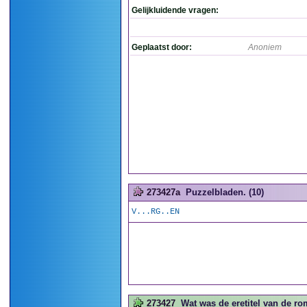
Gelijkluidende vragen:
Geplaatst door:
Anoniem
273427a
Puzzelbladen. (10)
V...RG..EN
273427
Wat was de eretitel van de ro