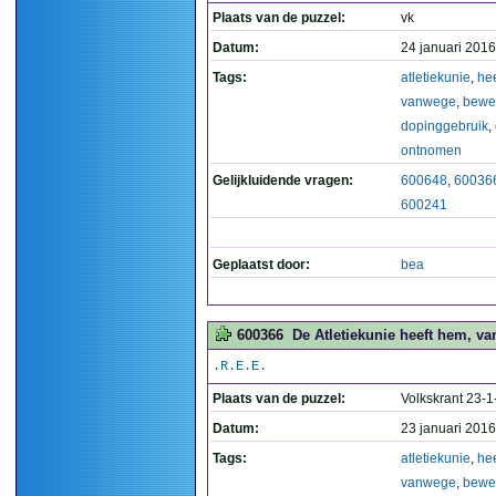
Plaats van de puzzel:
vk
Datum:
24 januari 2016
Tags:
atletiekunie
,
hee
vanwege
,
bewe
dopinggebruik
,
ontnomen
Gelijkluidende vragen:
600648
,
60036
600241
Geplaatst door:
bea
600366
De Atletiekunie heeft hem, v
.R.E.E.
Plaats van de puzzel:
Volkskrant 23-
Datum:
23 januari 2016
Tags:
atletiekunie
,
hee
vanwege
,
bewe