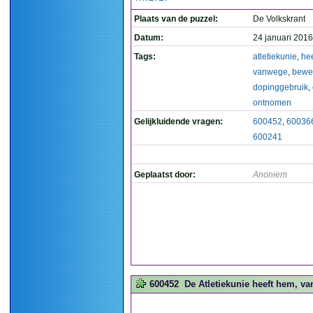
Plaats van de puzzel:
De Volkskrant
Datum:
24 januari 2016
Tags:
atletiekunie
,
hee
vanwege
,
bewe
dopinggebruik
,
ontnomen
Gelijkluidende vragen:
600452
,
60036
600241
Geplaatst door:
Anoniem
600452
De Atletiekunie heeft hem, v