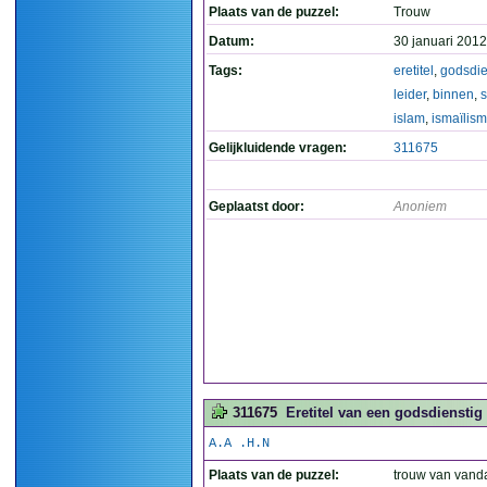
Plaats van de puzzel:
Trouw
Datum:
30 januari 2012
Tags:
eretitel
,
godsdie
leider
,
binnen
,
s
islam
,
ismaïlis
Gelijkluidende vragen:
311675
Geplaatst door:
Anoniem
311675
Eretitel van een godsdienstig
A.A .H.N
Plaats van de puzzel:
trouw van vand