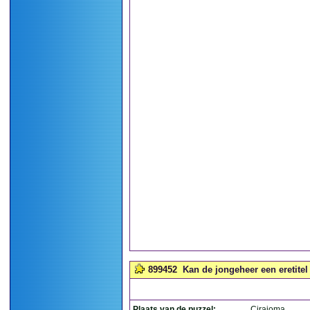
899452
Kan de jongeheer een eretitel 
Plaats van de puzzel:
Cirajoma