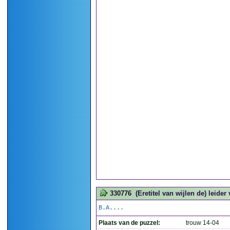
330776
(Eretitel van wijlen de) leide
B.A....
Plaats van de puzzel:
trouw 14-04