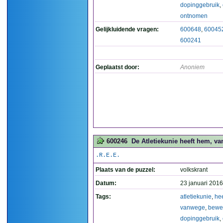
dopinggebruik
,
ontnomen
Gelijkluidende vragen:
600648
,
60045
600241
Geplaatst door:
Anoniem
600246
De Atletiekunie heeft hem, v
.R.E.E.
Plaats van de puzzel:
volkskrant
Datum:
23 januari 2016
Tags:
atletiekunie
,
hee
vanwege
,
bewe
dopinggebruik
,