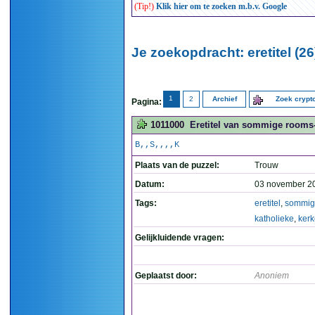
(Tip!)
Klik hier om te zoeken m.b.v. Google
Je zoekopdracht: eretitel (26
1
2
Archief
Zoek cryp
Pagina:
1011000
Eretitel van sommige rooms-
B,,S,,,,K
Plaats van de puzzel:
Trouw
Datum:
03 november 2
Tags:
eretitel
,
sommig
katholieke
,
ker
Gelijkluidende vragen:
Geplaatst door:
Anoniem