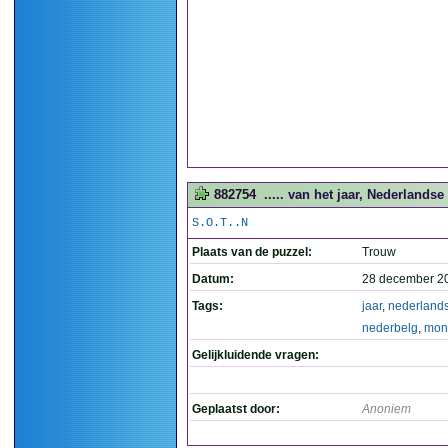
882754
..... van het jaar, Nederlands
S.O.T..N
Plaats van de puzzel:
Trouw
Datum:
28 december 2
Tags:
jaar
,
nederland
nederbelg
,
mon
Gelijkluidende vragen:
Geplaatst door:
Anoniem