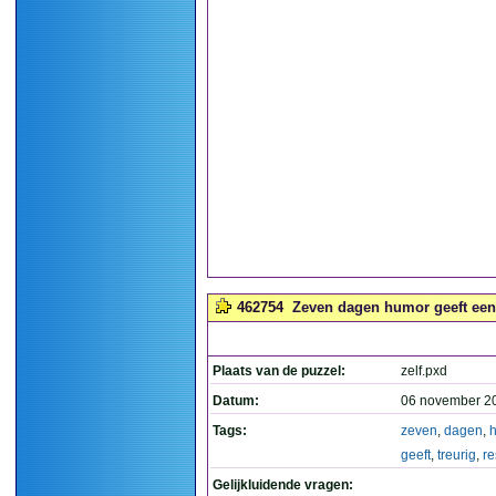
462754
Zeven dagen humor geeft een t
Plaats van de puzzel:
zelf.pxd
Datum:
06 november 2
Tags:
zeven
,
dagen
,
geeft
,
treurig
,
re
Gelijkluidende vragen: