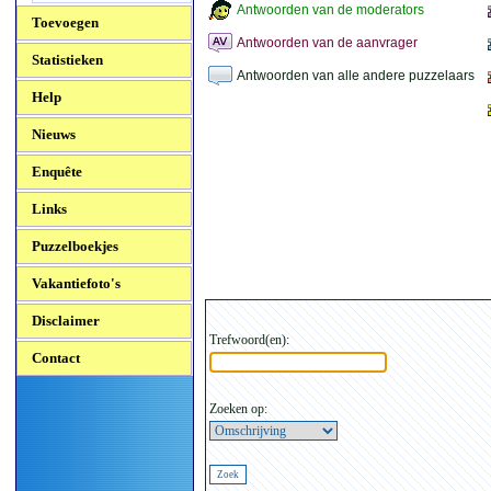
Antwoorden van de moderators
Toevoegen
Antwoorden van de aanvrager
Statistieken
Antwoorden van alle andere puzzelaars
Help
Nieuws
Enquête
Links
Puzzelboekjes
Vakantiefoto's
Disclaimer
Trefwoord(en):
Contact
Zoeken op: