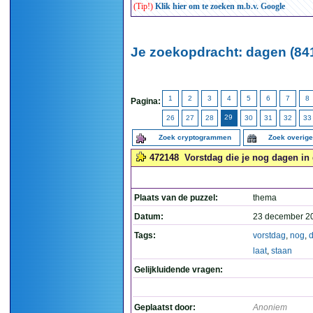
(Tip!)
Klik hier om te zoeken m.b.v. Google
Je zoekopdracht: dagen (84
1
2
3
4
5
6
7
8
Pagina:
29
26
27
28
30
31
32
33
Zoek cryptogrammen
Zoek overig
472148
Vorstdag die je nog dagen in 
Plaats van de puzzel:
thema
Datum:
23 december 2
Tags:
vorstdag
,
nog
,
laat
,
staan
Gelijkluidende vragen:
Geplaatst door:
Anoniem