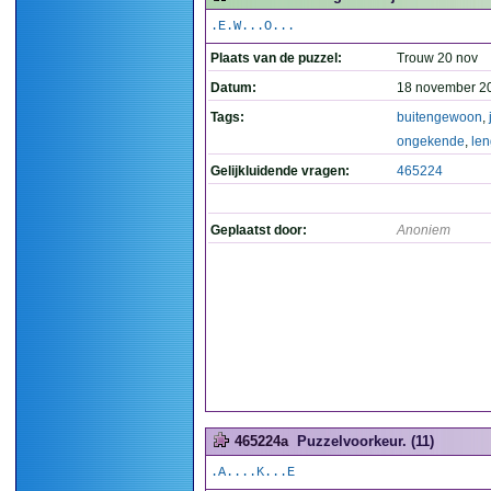
.E.W...O...
Plaats van de puzzel:
Trouw 20 nov
Datum:
18 november 2
Tags:
buitengewoon
,
ongekende
,
len
Gelijkluidende vragen:
465224
Geplaatst door:
Anoniem
465224a
Puzzelvoorkeur. (11)
.A....K...E