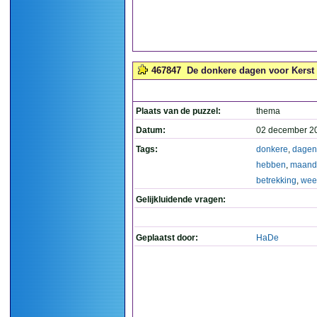
467847
De donkere dagen voor Kerst 
Plaats van de puzzel:
thema
Datum:
02 december 2
Tags:
donkere
,
dagen
hebben
,
maand
betrekking
,
wee
Gelijkluidende vragen:
Geplaatst door:
HaDe