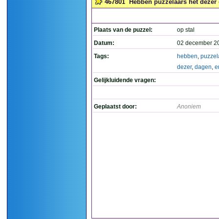
467801
Hebben puzzelaars het dezer 
Plaats van de puzzel:
op stal
Datum:
02 december 2
Tags:
hebben
,
puzzel
dezer
,
dagen
,
e
Gelijkluidende vragen:
Geplaatst door:
Anoniem