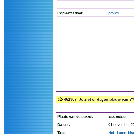
Geplaatst door:
pavlov
461907
Je ziet er dagen blauw van ??
Plaats van de puzzel:
tussendoor
Datum:
01 november 2
Tags:
ziet
,
dagen
,
bla