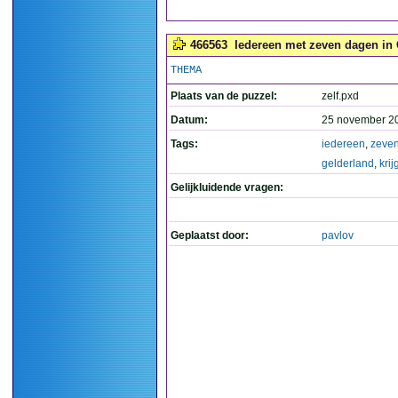
466563
Iedereen met zeven dagen in G
THEMA
Plaats van de puzzel:
zelf.pxd
Datum:
25 november 2
Tags:
iedereen
,
zeve
gelderland
,
krij
Gelijkluidende vragen:
Geplaatst door:
pavlov