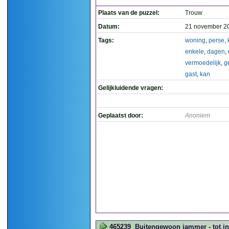
Plaats van de puzzel:
Trouw
Datum:
21 november 2
Tags:
woning
,
perse
,
enkele
,
dagen
,
vermoedelijk
,
g
gast
,
kan
Gelijkluidende vragen:
Geplaatst door:
Anoniem
465239
Buitengewoon jammer - tot i