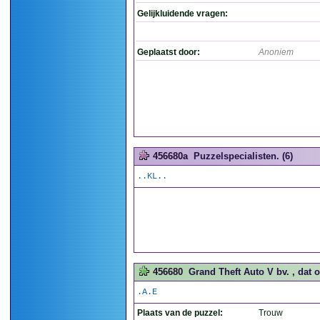
Gelijkluidende vragen:
Geplaatst door:
Anoniem
456680a
Puzzelspecialisten. (6)
..KL..
456680
Grand Theft Auto V bv. , dat o
.A.E
Plaats van de puzzel:
Trouw