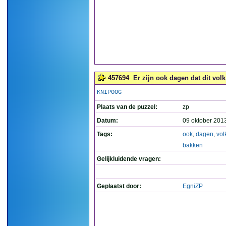
457694
Er zijn ook dagen dat dit volk 
KNIPOOG
Plaats van de puzzel:
zp
Datum:
09 oktober 201
Tags:
ook
,
dagen
,
vol
bakken
Gelijkluidende vragen:
Geplaatst door:
EgniZP