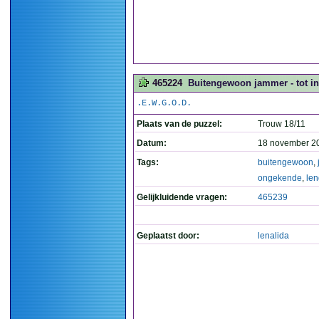
465224
Buitengewoon jammer - tot i
.E.W.G.O.D.
Plaats van de puzzel:
Trouw 18/11
Datum:
18 november 2
Tags:
buitengewoon
,
ongekende
,
len
Gelijkluidende vragen:
465239
Geplaatst door:
lenalida