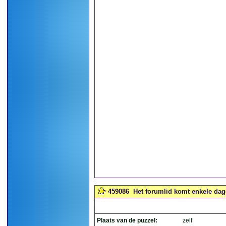
459086
Het forumlid komt enkele dage
Plaats van de puzzel:
zelf