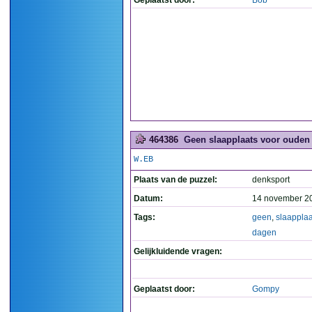
Geplaatst door:
Bob
464386
Geen slaapplaats voor ouden 
W.EB
Plaats van de puzzel:
denksport
Datum:
14 november 2
Tags:
geen
,
slaapplaa
dagen
Gelijkluidende vragen:
Geplaatst door:
Gompy