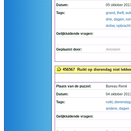
Datum:
05 oktober 201
Tags:
grand
,
theft
,
aut
drie
,
dagen
,
rui
dollar
,
opbracht
Gelijkluidende vragen:
Geplaatst door:
Anoniem
456567
Ruikt op dierendag niet lekke
Plaats van de puzzel:
Bureau René
Datum:
04 oktober 201
Tags:
ruikt
,
dierendag
andere
,
dagen
Gelijkluidende vragen: