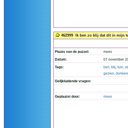
462999
Ik ben zo blij dat dit in mijn
Plaats van de puzzel:
moes
Datum:
07 november 2
Tags:
ben
,
blij
,
tuin
,
st
gezien
,
donker
Gelijkluidende vragen:
Geplaatst door:
moes