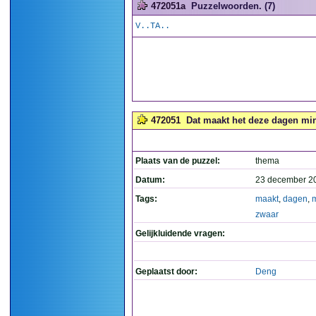
472051a
Puzzelwoorden. (7)
V..TA..
472051
Dat maakt het deze dagen min
Plaats van de puzzel:
thema
Datum:
23 december 2
Tags:
maakt
,
dagen
,
zwaar
Gelijkluidende vragen:
Geplaatst door:
Deng