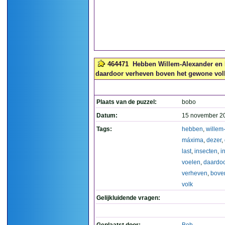
464471
Hebben Willem-Alexander en M
daardoor verheven boven het gewone volk 
Plaats van de puzzel:
bobo
Datum:
15 november 2
Tags:
hebben
,
willem
máxima
,
dezer
,
last
,
insecten
,
i
voelen
,
daardoo
verheven
,
bove
volk
Gelijkluidende vragen: