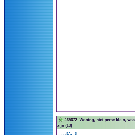
465672
Woning, niet perse klein, waa
zijn (13)
....EA. S.