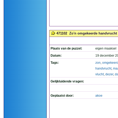
471102
Zo'n omgekeerde handvrucht m
Plaats van de puzzel:
eigen maaksel
Datum:
19 december 2
Tags:
zon
,
omgekeer
handvrucht
,
ma
vlucht
,
dezer
,
d
Gelijkluidende vragen:
Geplaatst door:
akoe