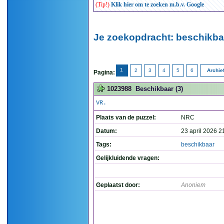
(Tip!)
Klik hier om te zoeken m.b.v. Google
Je zoekopdracht: beschikbaa
1
2
3
4
5
6
Archie
Pagina:
1023988
Beschikbaar (3)
VR.
Plaats van de puzzel:
NRC
Datum:
23 april 2026 2
Tags:
beschikbaar
Gelijkluidende vragen:
Geplaatst door:
Anoniem