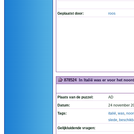
Geplaatst door:
roos
878524
In Italië was er voor het noor
Plaats van de puzzel:
AD
Datum:
24 november 2
Tags:
italië
,
was
,
noor
slede
,
beschikb
Gelijkluidende vragen: