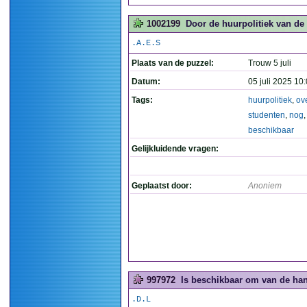
1002199
Door de huurpolitiek van de
.A.E.S
Plaats van de puzzel:
Trouw 5 juli
Datum:
05 juli 2025 10
Tags:
huurpolitiek
,
ov
studenten
,
nog
beschikbaar
Gelijkluidende vragen:
Geplaatst door:
Anoniem
997972
Is beschikbaar om van de han
.D.L