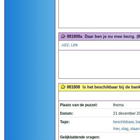
881808a
Daar ben je nu mee bezig. (8
.UZZ.LEN
881808
Is het beschikbaar bij de bank
Plaats van de puzzel:
thema
Datum:
21 december 2
Tags:
beschikbaar
,
ba
hier
,
slag
,
slaan
Gelijkluidende vragen: