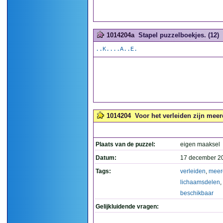
1014204a
Stapel puzzelboekjes. (12)
..K....A..E.
1014204
Voor het verleiden zijn mee
Plaats van de puzzel:
eigen maaksel
Datum:
17 december 2
Tags:
verleiden
,
meer
lichaamsdelen
,
beschikbaar
Gelijkluidende vragen: