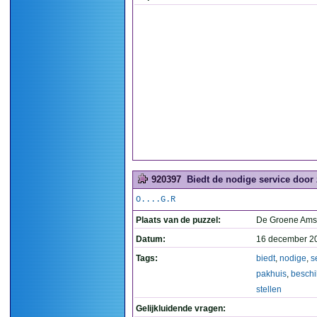
920397
Biedt de nodige service door z
O....G.R
Plaats van de puzzel:
De Groene Ams
Datum:
16 december 2
Tags:
biedt
,
nodige
,
s
pakhuis
,
beschi
stellen
Gelijkluidende vragen: