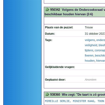
950342
Volgens de Onderzoeksraad vo
beschikbaar houden hiervan (2-6)
Plaats van de puzzel:
Trouw
Datum:
31 oktober 202
Tags:
volgens
,
onder
veiligheid
,
bleef
tijdens
,
corona
fixeren
,
beschik
houden
,
hierva
Gelijkluidende vragen:
Geplaatst door:
Anoniem
938360
Wie zegt: "De taart is zó groo
MIREILLE SERLIE, MINISTER KAAG, TOON