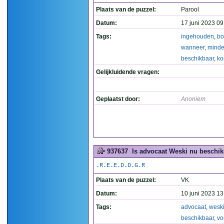
Plaats van de puzzel:
Parool
Datum:
17 juni 2023 09
Tags:
ingehouden
,
bo
wanneer
,
minde
beschikbaar
,
ko
Gelijkluidende vragen:
Geplaatst door:
Anoniem
937637
Is advocaat Weski nu beschikb
.R.E.E.D.D.G.R
Plaats van de puzzel:
VK
Datum:
10 juni 2023 13
Tags:
advocaat
,
wesk
beschikbaar
,
vo