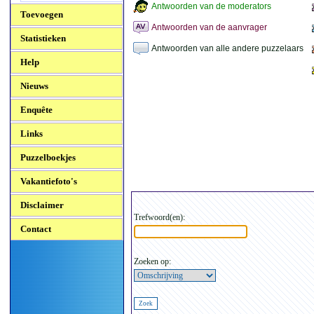
Antwoorden van de moderators
Toevoegen
Antwoorden van de aanvrager
Statistieken
Antwoorden van alle andere puzzelaars
Help
Nieuws
Enquête
Links
Puzzelboekjes
Vakantiefoto's
Disclaimer
Trefwoord(en):
Contact
Zoeken op: