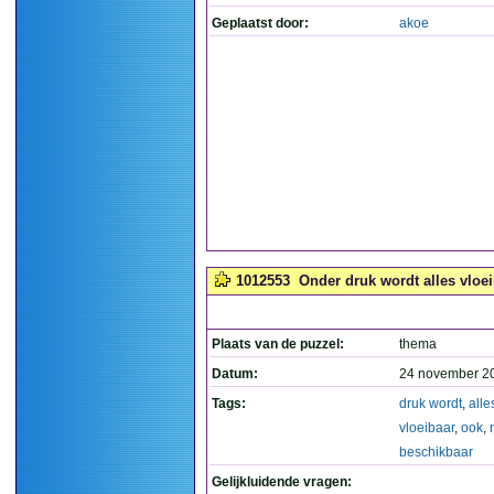
Geplaatst door:
akoe
1012553
Onder druk wordt alles vloei
Plaats van de puzzel:
thema
Datum:
24 november 2
Tags:
druk wordt
,
alle
vloeibaar
,
ook
,
beschikbaar
Gelijkluidende vragen: