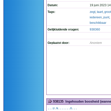
Datum:
19 juni 2023 14
Tags:
zegt
,
taart
,
groo
iedereen
,
punt
,
beschikbaar
Gelijkluidende vragen:
938360
Geplaatst door:
Anoniem
938135
Ingehouden boosheid (wanneer
...U.N.......O...