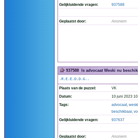
Gelijkluidende vragen:
937588
Geplaatst door:
Anoniem
937588
Is advocaat Weski nu beschikb
.R.E.E.D.D.G..
Plaats van de puzzel:
VK
Datum:
10 juni 2023 10
Tags:
advocaat
,
wesk
beschikbaar
,
vo
Gelijkluidende vragen:
937637
Geplaatst door:
Anoniem