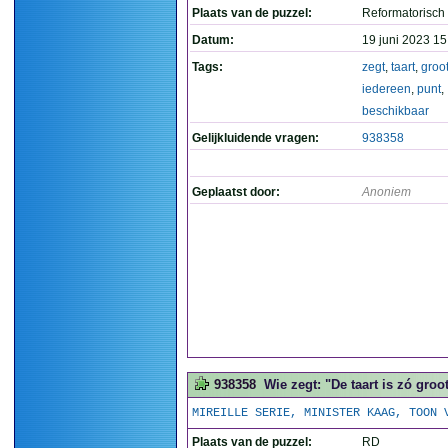
Plaats van de puzzel:
Reformatorisch
Datum:
19 juni 2023 15
Tags:
zegt
,
taart
,
groo
iedereen
,
punt
,
beschikbaar
Gelijkluidende vragen:
938358
Geplaatst door:
Anoniem
938358
Wie zegt: "De taart is zó groo
MIREILLE SERIE, MINISTER KAAG, TOON 
Plaats van de puzzel:
RD