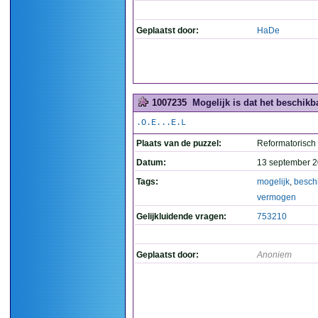
Geplaatst door:
HaDe
1007235
Mogelijk is dat het beschik
.O.E...E.L
Plaats van de puzzel:
Reformatorisch
Datum:
13 september 2
Tags:
mogelijk
,
besch
vermogen
Gelijkluidende vragen:
753210
Geplaatst door:
Anoniem