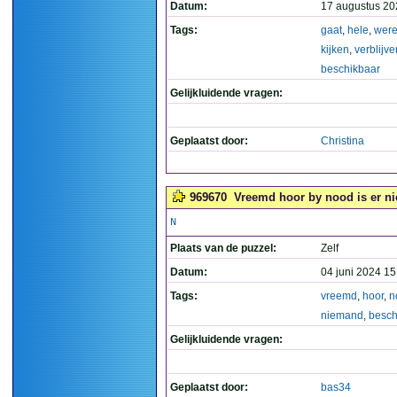
Datum:
17 augustus 20
Tags:
gaat
,
hele
,
were
kijken
,
verblijve
beschikbaar
Gelijkluidende vragen:
Geplaatst door:
Christina
969670
Vreemd hoor by nood is er ni
N
Plaats van de puzzel:
Zelf
Datum:
04 juni 2024 15
Tags:
vreemd
,
hoor
,
n
niemand
,
besch
Gelijkluidende vragen:
Geplaatst door:
bas34