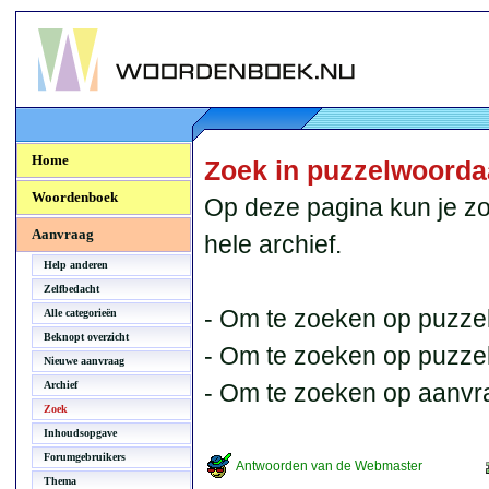
Woordenboek.NU
Home
Zoek in puzzelwoord
Woordenboek
Op deze pagina kun je zo
Aanvraag
hele archief.
Help anderen
Zelfbedacht
- Om te zoeken op puzzel
Alle categorieën
Beknopt overzicht
- Om te zoeken op puzzelb
Nieuwe aanvraag
Archief
- Om te zoeken op aanvr
Zoek
Inhoudsopgave
Forumgebruikers
Antwoorden van de Webmaster
Thema