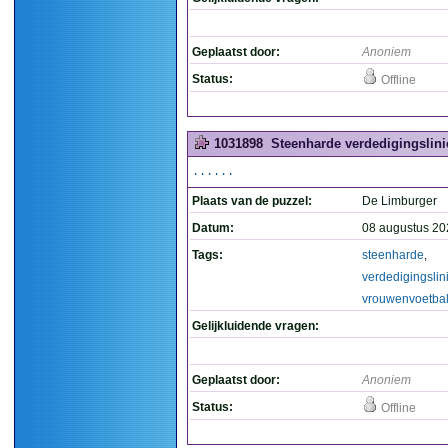
Geplaatst door:
Anoniem
Status:
Offline
1031898
Steenharde verdedigingslinie
......
Plaats van de puzzel:
De Limburger
Datum:
08 augustus 20
Tags:
steenharde
,
verdedigingslin
vrouwenvoetba
Gelijkluidende vragen:
Geplaatst door:
Anoniem
Status:
Offline