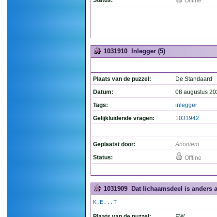
Status:
Offline
1031910
Inlegger (5)
Plaats van de puzzel:
De Standaard
Datum:
08 augustus 20
Tags:
inlegger
Gelijkluidende vragen:
1031942
Geplaatst door:
Anoniem
Status:
Offline
1031909
Dat lichaamsdeel is anders al
K.E...T
Plaats van de puzzel:
EW