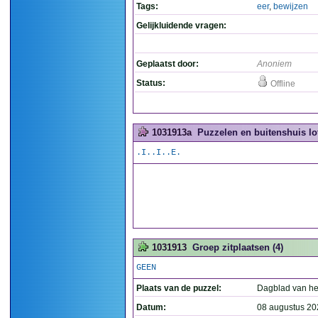
Tags:
eer
,
bewijzen
Gelijkluidende vragen:
Geplaatst door:
Anoniem
Status:
Offline
1031913a
Puzzelen en buitenshuis lot
.I..I..E.
1031913
Groep zitplaatsen (4)
GEEN
Plaats van de puzzel:
Dagblad van he
Datum:
08 augustus 20