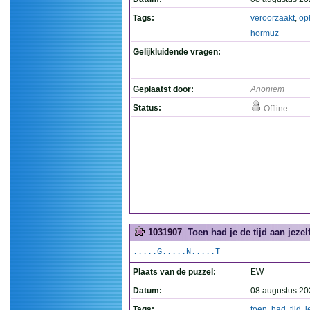
Tags:
veroorzaakt
,
op
hormuz
Gelijkluidende vragen:
Geplaatst door:
Anoniem
Status:
Offline
1031907
Toen had je de tijd aan jezelf
.....G.....N.....T
Plaats van de puzzel:
EW
Datum:
08 augustus 20
Tags:
toen
,
had
,
tijd
,
j