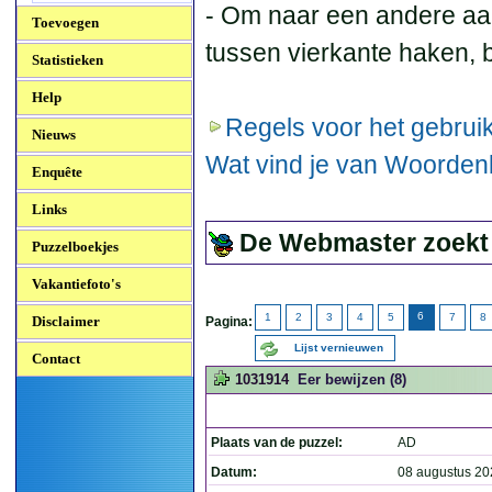
- Om naar een andere aa
Toevoegen
tussen vierkante haken, b
Statistieken
Help
Regels voor het gebruik
Nieuws
Wat vind je van Woorde
Enquête
Links
De Webmaster zoekt
Puzzelboekjes
Vakantiefoto's
6
1
2
3
4
5
7
8
Disclaimer
Pagina:
Lijst vernieuwen
Contact
1031914
Eer bewijzen (8)
Plaats van de puzzel:
AD
Datum:
08 augustus 20