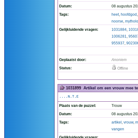
Datum:
08 augustus 20
Tags:
heet
,
hoofdgod
noorse
,
mytholo
Gelijkluidende vragen:
1031884
,
1031
1006281
,
9560
955937
,
90230
Geplaatst door:
Anoniem
Status:
Offline
1031899
Artikel om een vrouw mee te
....N.T.E
Plaats van de puzzel:
Trouw
Datum:
08 augustus 20
Tags:
artikel
,
vrouw
,
m
vangen
Gelijkluidende vragen: