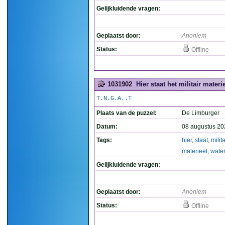
Gelijkluidende vragen:
Geplaatst door:
Anoniem
Status:
Offline
1031902
Hier staat het militair materi
T.N.G.A..T
Plaats van de puzzel:
De Limburger
Datum:
08 augustus 20
Tags:
hier
,
staat
,
milita
materieel
,
wate
Gelijkluidende vragen:
Geplaatst door:
Anoniem
Status:
Offline