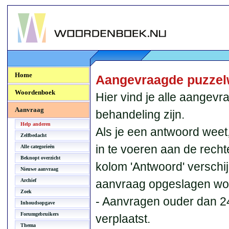
Woordenboek.NU
Home
Aangevraagde puzzel
Woordenboek
Hier vind je alle aangev
Aanvraag
behandeling zijn.
Help anderen
Als je een antwoord weet
Zelfbedacht
in te voeren aan de recht
Alle categorieën
Beknopt overzicht
kolom 'Antwoord' verschi
Nieuwe aanvraag
Archief
aanvraag opgeslagen wo
Zoek
- Aanvragen ouder dan 2
Inhoudsopgave
Forumgebruikers
verplaatst.
Thema