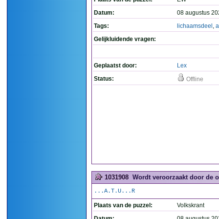
Datum:
08 augustus 20
Tags:
lichaamsdeel
,
a
Gelijkluidende vragen:
Geplaatst door:
Lex
Status:
Offline
1031908
Wordt veroorzaakt door de o
...A.T.U...R
Plaats van de puzzel:
Volkskrant
Datum:
08 augustus 20