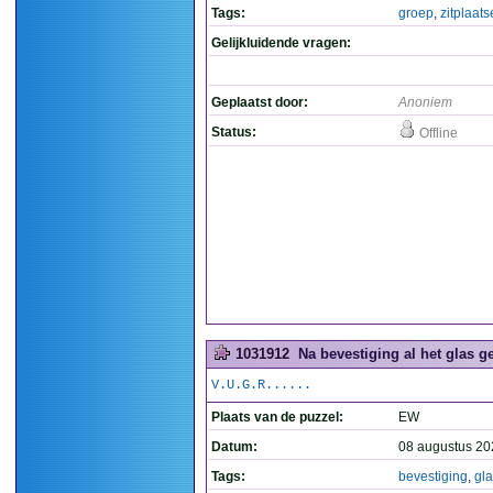
Tags:
groep
,
zitplaat
Gelijkluidende vragen:
Geplaatst door:
Anoniem
Status:
Offline
1031912
Na bevestiging al het glas g
V.U.G.R......
Plaats van de puzzel:
EW
Datum:
08 augustus 20
Tags:
bevestiging
,
gl