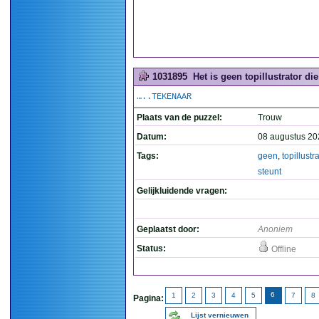
1031895
Het is geen topillustrator die
…..TEKENAAR
Plaats van de puzzel:
Trouw
Datum:
08 augustus 20
Tags:
geen
,
topillustra
steunt
Gelijkluidende vragen:
Geplaatst door:
Anoniem
Status:
Offline
6
1
2
3
4
5
7
8
Pagina:
Lijst vernieuwen