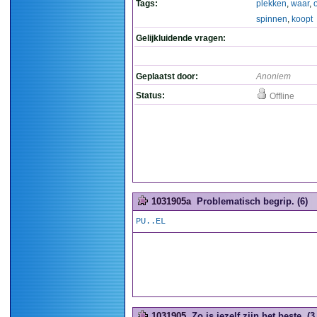
Tags:
plekken
,
waar
,
spinnen
,
koopt
Gelijkluidende vragen:
Geplaatst door:
Anoniem
Status:
Offline
1031905a
Problematisch begrip. (6)
PU..EL
1031905
Zo is jezelf zijn het beste. (3