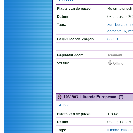
.E.O....
Plaats van de puzzel:
Reformatorisch
Datum:
08 augustus 20
Tags:
zon
,
begaafd
,
p
opmerkelijk
,
ver
Gelijkluidende vragen:
880191
Geplaatst door:
Anoniem
Status:
Offline
1031903
Liftende Europeaan. (7)
.A.POOL
Plaats van de puzzel:
Trouw
Datum:
08 augustus 20
Tags:
liftende
,
europe