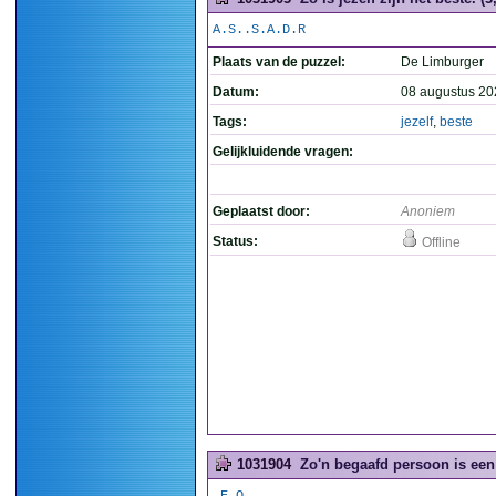
A.S..S.A.D.R
Plaats van de puzzel:
De Limburger
Datum:
08 augustus 20
Tags:
jezelf
,
beste
Gelijkluidende vragen:
Geplaatst door:
Anoniem
Status:
Offline
1031904
Zo'n begaafd persoon is een 