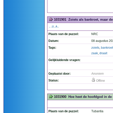
1031901
Zoiets als bankroet, maar de 
..U.A.
Plaats van de puzzel:
NRC
Datum:
08 augustus 20
Tags:
zoiets
,
bankroet
zaak
,
draait
Gelijkluidende vragen:
Geplaatst door:
Anoniem
Status:
Offline
1031900
Hoe heet de hoofdgod in de
Plaats van de puzzel:
Tubantia