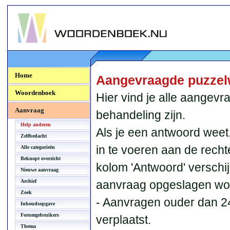
Woordenboek.NU
Home
Aangevraagde puzzel
Woordenboek
Hier vind je alle aangev
Aanvraag
behandeling zijn.
Help anderen
Als je een antwoord weet
Zelfbedacht
in te voeren aan de recht
Alle categorieën
Beknopt overzicht
kolom 'Antwoord' verschi
Nieuwe aanvraag
Archief
aanvraag opgeslagen wo
Zoek
- Aanvragen ouder dan 2
Inhoudsopgave
Forumgebruikers
verplaatst.
Thema