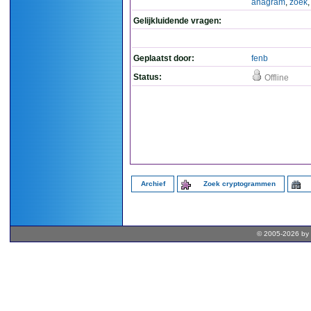
anagram
,
zoek
Gelijkluidende vragen:
Geplaatst door:
fenb
Status:
Offline
Archief
Zoek cryptogrammen
© 2005-2026 by 