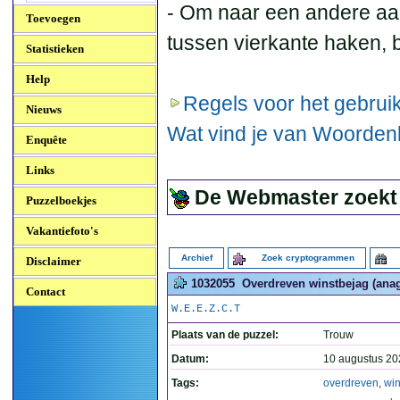
- Om naar een andere aa
Toevoegen
tussen vierkante haken, b
Statistieken
Help
Regels voor het gebruik
Nieuws
Wat vind je van Woorde
Enquête
Links
De Webmaster zoekt
Puzzelboekjes
Vakantiefoto's
Archief
Zoek cryptogrammen
Disclaimer
1032055
Overdreven winstbejag (anag
Contact
W.E.E.Z.C.T
Plaats van de puzzel:
Trouw
Datum:
10 augustus 20
Tags:
overdreven
,
win